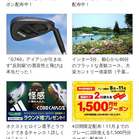
ポン配布中！
配布中！
『G740』アイアンが引き出
インター5分、都心から60分
す“反則級”の寛容性と飛びは
のフラットな美観コース。大
本当だった！
栄カントリー俱楽部（千葉
県）
ネクストヒロイン選手とラウ
4日間限定配布！11月までの
ンドできるチャンス！詳しく
プレーに2回使える1,500円分
はこちら！
クーポン配布中！