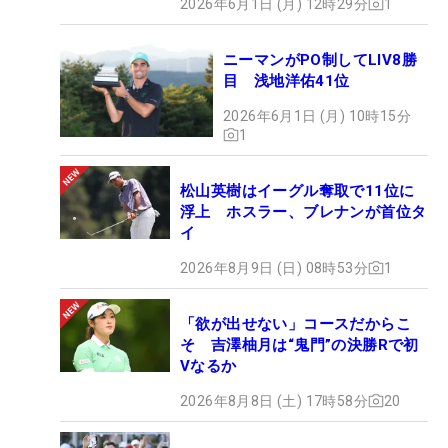
2026年6月1日 (月) 12時29分
1
ニーマンがPO制してLIV8勝
目 浅地洋佑41位
2026年6月1日 (月) 10時15分
1
松山英樹はイーグル奪取で11位に
浮上 ホスラー、ブレナンが首位タ
イ
2026年8月9日 (日) 08時53分
1
「欲が出せない」コースだからこ
そ 吉澤柚月は“鬼門”の決勝Rで初
Vなるか
2026年8月8日 (土) 17時58分
20