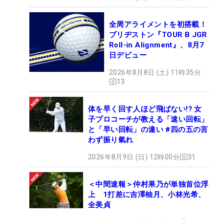
全周アライメントを初搭載！
ブリヂストン『TOUR B JGR
Roll-in Alignment』、8月7
日デビュー
2026年8月8日 (土) 11時35分
13
体を早く回す人ほど飛ばない!? 女
子プロコーチが教える「速い回転」
と「早い回転」の違い #四の五の言
わず振り氣れ
2026年8月9日 (日) 12時00分
31
＜中間速報＞仲村果乃が単独首位浮
上 1打差に吉澤柚月、小林光希、
全美貞