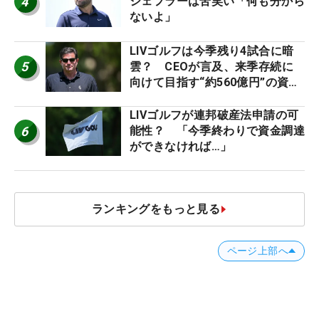
4
シェフラーは苦笑い「何も分から
ないよ」
LIVゴルフは今季残り4試合に暗
5
雲？ CEOが言及、来季存続に
向けて目指す“約560億円”の資金
調達
LIVゴルフが連邦破産法申請の可
6
能性？ 「今季終わりで資金調達
ができなければ…」
ランキングをもっと見る
ページ上部へ