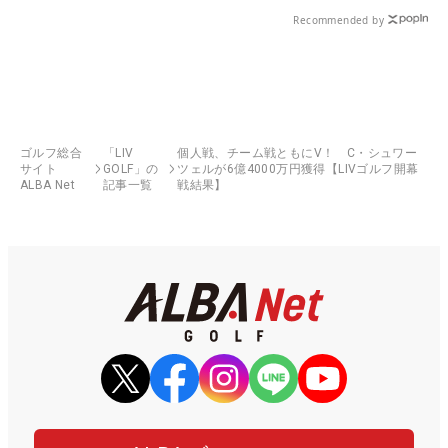
Recommended by
ゴルフ総合
「LIV
個人戦、チーム戦ともにV！ C・シュワー
サイト
GOLF」の
ツェルが6億4000万円獲得【LIVゴルフ開幕
ALBA Net
記事一覧
戦結果】