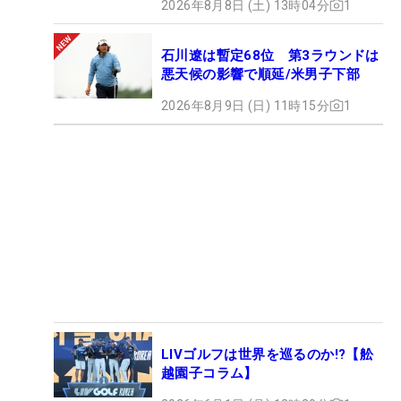
2026年8月8日 (土) 13時04分
1
石川遼は暫定68位 第3ラウンドは
悪天候の影響で順延/米男子下部
2026年8月9日 (日) 11時15分
1
LIVゴルフは世界を巡るのか!?【舩
越園子コラム】