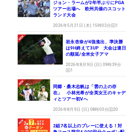
ジョン・ラームが2年半ぶりにPGA
ツアー出場へ 欧州共催のスコット
ランド大会
2026年5月21日 (木) 15時02分
1
岩永杏奈が4強進出、準決勝
は9H終えて3UP 大会は連日
の順延/全米女子アマ
2026年8月9日 (日) 09時39分
1
同郷・桑木志帆は「雲の上の存
在」 小林光希が全英女王のキャデ
ィとツアー初Vへ
2026年8月9日 (日) 08時03分
20
2組7名以上のプレーに使える！対
象コース限定4,000円分クーポン配