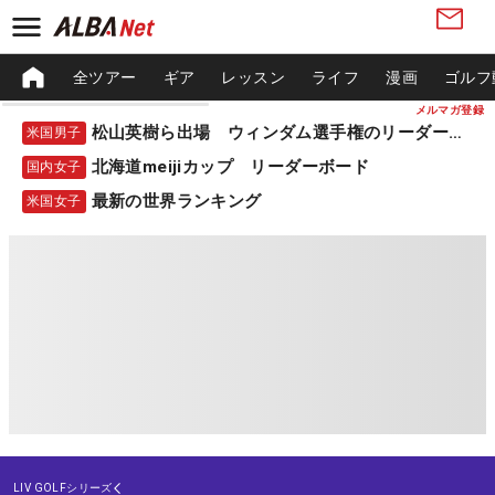
全ツアー
ギア
レッスン
ライフ
漫画
ゴルフ
メルマガ登録
松山英樹ら出場 ウィンダム選手権のリーダーボード
米国男子
北海道meijiカップ リーダーボード
国内女子
最新の世界ランキング
米国女子
LIV GOLFシリーズ