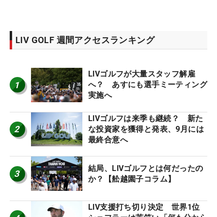
LIV GOLF 週間アクセスランキング
LIVゴルフが大量スタッフ解雇
1
へ？ あすにも選手ミーティング
実施へ
LIVゴルフは来季も継続？ 新た
2
な投資家を獲得と発表、9月には
最終合意へ
結局、LIVゴルフとは何だったの
3
か？【舩越園子コラム】
LIV支援打ち切り決定 世界1位