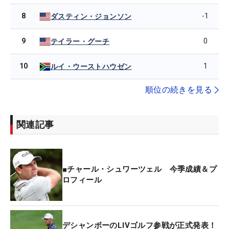
8
-1
ダスティン・ジョンソン
9
0
テイラー・グーチ
10
1
ルイ・ウーストハウゼン
順位の続きを見る
関連記事
■チャール・シュワーツェル 今季成績＆プ
ロフィール
デシャンボーのLIVゴルフ参戦が正式発表！