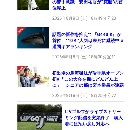
の苦手意識 安田祐香が“克服”の首
位浮上
2026年8月8日 (土) 18時49分
20
話題の新作を抑えて『G440 K』が
首位 “10Ｋ”人気は未だに継続中 #
週間ギアランキング
2026年8月8日 (土) 18時00分
11
初出場の鳥海颯汰が岩手県オープン
初V「この大会を機にどんどん上
に」 シニアの部は宮本勝昌が連覇
2026年8月8日 (土) 18時25分
72
LIVゴルフがライブストリー
ミング配信を突如終了 購入
者には払い戻し対応へ