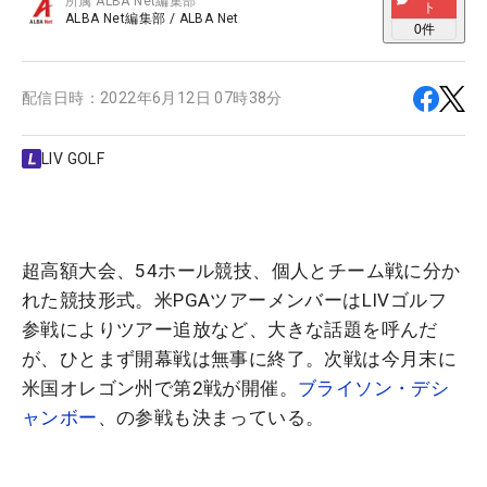
所属
ALBA Net編集部
ト
ALBA Net編集部
/
ALBA Net
0
件
配信日時：
2022年6月12日 07時38分
LIV GOLF
超高額大会、54ホール競技、個人とチーム戦に分か
れた競技形式。米PGAツアーメンバーはLIVゴルフ
参戦によりツアー追放など、大きな話題を呼んだ
が、ひとまず開幕戦は無事に終了。次戦は今月末に
米国オレゴン州で第2戦が開催。
ブライソン・デシ
ャンボー
、の参戦も決まっている。