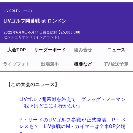
LIV GOLFシリーズ
LIVゴルフ開幕戦 at ロンドン
2022年6月9日-6月11日
賞金総額
$25,000,000
センチュリオンC（イングランド）
大会TOP
リーダーボード
組み合せ
ニュース
ライブフォト
出場選手
概要など
TV放送予定
【この大会のニュース】
LIVゴルフ開幕戦を終えて グレッグ・ノーマン
「我々はどこにも行かない」
P・リードのLIVゴルフ参戦が正式発表、P・ペ
レスも？ LIV参戦のM・カイマーは全米OP欠場
へ