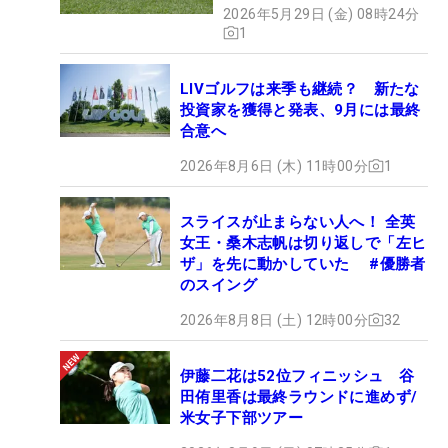
2026年5月29日 (金) 08時24分
1
LIVゴルフは来季も継続？ 新たな
投資家を獲得と発表、9月には最終
合意へ
2026年8月6日 (木) 11時00分
1
スライスが止まらない人へ！ 全英
女王・桑木志帆は切り返しで「左ヒ
ザ」を先に動かしていた #優勝者
のスイング
2026年8月8日 (土) 12時00分
32
伊藤二花は52位フィニッシュ 谷
田侑里香は最終ラウンドに進めず/
米女子下部ツアー