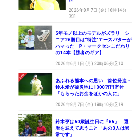
2026年8月7日 (金) 16時14分
1
5年モノ以上のモデルがズラリ シ
ニア26勝目は“特注”エースパターが
ハマった P・マークセンこだわり
の14本【勝者のギア】
2026年6月1日 (月) 20時06分
10
あふれる熊本への思い 首位発進・
鈴木愛が被災地に1000万円寄付
「もらったお金をほかの人に」
2026年8月7日 (金) 18時10分
19
鈴木亨は60歳誕生日に『66』 還
暦を迎えて思うこと「あの3人は異
常です」