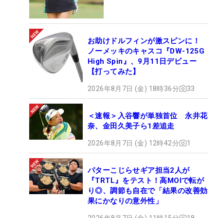
お助けドルフィンが激スピンに！
ノーメッキのキャスコ『DW-125G
High Spin』、9月11日デビュー
【打ってみた】
2026年8月7日 (金) 18時36分
33
＜速報＞入谷響が単独首位 永井花
奈、金田久美子ら1差追走
2026年8月7日 (金) 12時42分
1
パターこじらせギア担当2人が
『TRTL』をテスト！高MOIで転が
り◎、調節も自在で「結果の改善効
果にかなりの意外性」
2026年8月7日 (金) 11時15分
18