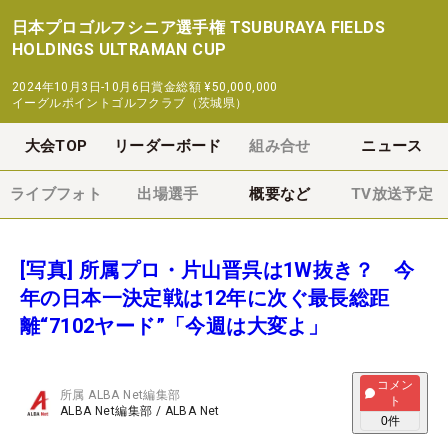
日本プロゴルフシニア選手権 TSUBURAYA FIELDS
HOLDINGS ULTRAMAN CUP
2024年10月3日-10月6日
賞金総額
¥50,000,000
イーグルポイントゴルフクラブ（茨城県）
大会TOP
リーダーボード
組み合せ
ニュース
ライブフォト
出場選手
概要など
TV放送予定
[写真] 所属プロ・片山晋呉は1W抜き？ 今
年の日本一決定戦は12年に次ぐ最長総距
離“7102ヤード”「今週は大変よ」
コメン
所属
ALBA Net編集部
ト
ALBA Net編集部
/
ALBA Net
0
件