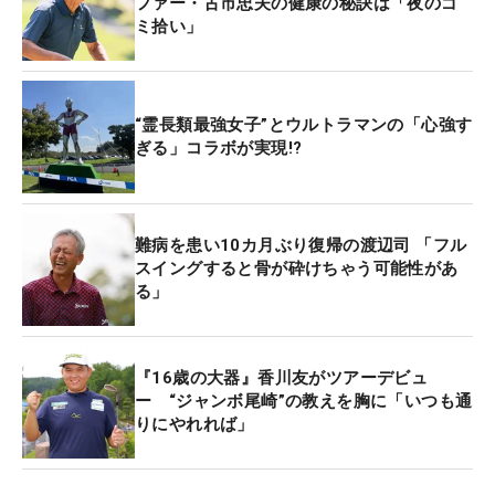
ファー・古市忠夫の健康の秘訣は「夜のゴ
ミ拾い」
“霊長類最強女子”とウルトラマンの「心強す
ぎる」コラボが実現!?
難病を患い10カ月ぶり復帰の渡辺司 「フル
スイングすると骨が砕けちゃう可能性があ
る」
『16歳の大器』香川友がツアーデビュ
ー “ジャンボ尾崎”の教えを胸に「いつも通
りにやれれば」