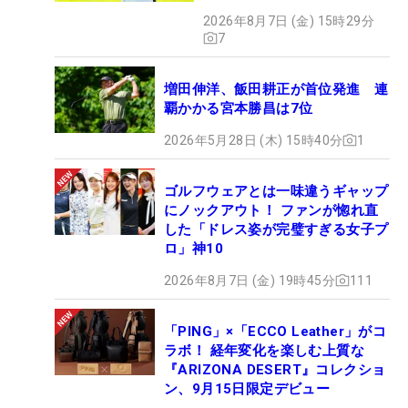
メント殺到
2026年8月7日 (金) 15時29分
7
増田伸洋、飯田耕正が首位発進 連
覇かかる宮本勝昌は7位
2026年5月28日 (木) 15時40分
1
ゴルフウェアとは一味違うギャップ
にノックアウト！ ファンが惚れ直
した「ドレス姿が完璧すぎる女子プ
ロ」神10
2026年8月7日 (金) 19時45分
111
「PING」×「ECCO Leather」がコ
ラボ！ 経年変化を楽しむ上質な
『ARIZONA DESERT』コレクショ
ン、9月15日限定デビュー