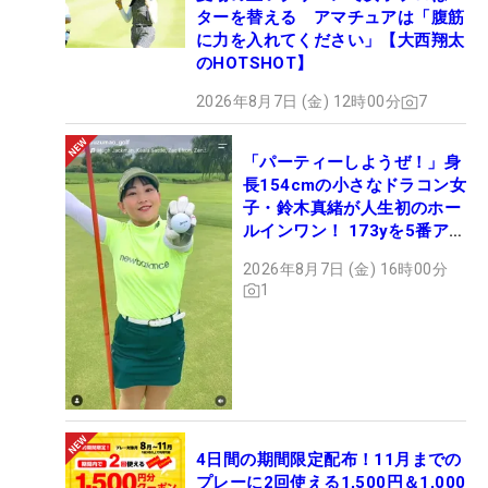
ターを替える アマチュアは「腹筋
に力を入れてください」【大西翔太
のHOTSHOT】
2026年8月7日 (金) 12時00分
7
「パーティーしようぜ！」身
長154cmの小さなドラコン女
子・鈴木真緒が人生初のホー
ルインワン！ 173yを5番アイ
アンで会心のショット
2026年8月7日 (金) 16時00分
1
4日間の期間限定配布！11月までの
プレーに2回使える1,500円＆1,000