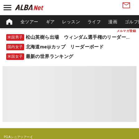
全ツアー
ギア
レッスン
ライフ
漫画
ゴルフ
メルマガ登録
松山英樹ら出場 ウィンダム選手権のリーダーボード
米国男子
北海道meijiカップ リーダーボード
国内女子
最新の世界ランキング
米国女子
PGAシニアツアー