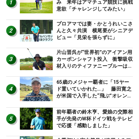
1
み 来年はアマチュア競技に挑戦
意欲「チャレンジしてみたい」
プロアマでは妻・かとうれいこさ
2
んと久々共演 横尾要がシニアデ
ビュー「見栄を張らずに」
片山晋呉が“世界初”のアイアン用
3
カーボンシャフト投入 衝撃吸収
材入りのティファニーブルーは
「体にやさしい」
65歳のメジャー覇者に「15ヤー
4
ド置いていかれた…」 藤田寛之
が米国で入手した“飛ぶ”オレンジ
シャフトは米シニア使用率2位
前年覇者の鈴木亨、愛娘の交際相
5
手が先発のW杯ドイツ戦をテレビ
で応援「感動しました」