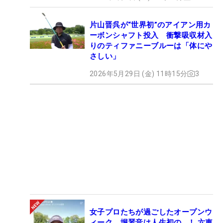
片山晋呉が“世界初”のアイアン用カ
ーボンシャフト投入 衝撃吸収材入
りのティファニーブルーは「体にや
さしい」
2026年5月29日 (金) 11時15分
3
女子プロたちが過ごしたオープンウ
ィーク 堀琴音は人生初の…！ 六車