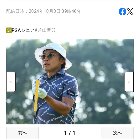
配信日時：
2024年10月3日 09時46分
#
片山晋呉
PGAシニア
1
/
1
前へ
次へ