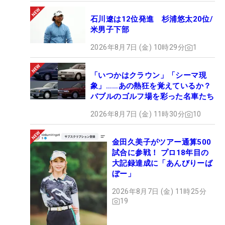
石川遼は12位発進 杉浦悠太20位/
米男子下部
2026年8月7日 (金) 10時29分
1
「いつかはクラウン」「シーマ現
象」……あの熱狂を覚えているか？
バブルのゴルフ場を彩った名車たち
2026年8月7日 (金) 11時30分
10
金田久美子がツアー通算500
試合に参戦！ プロ18年目の
大記録達成に「あんびりーば
ぼー」
2026年8月7日 (金) 11時25分
19