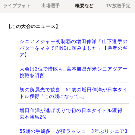
ライブフォト
出場選手
概要など
TV放送予定
【この大会のニュース】
シニアメジャー初制覇の増田伸洋「山下選手の
パターをマネてPINGに頼みました」【勝者のギ
ア】
大会は2位で惜敗も…宮本勝昌が米シニアツアー
挑戦を明言
初の所属先で歓喜 51歳の増田伸洋が日本タイ
トル獲得「この歳になって…」
増田伸洋が逃げ切りで初の日本タイトル獲得
宮本勝昌2位
55歳の手嶋多一が猛ラッシュ 3年ぶりシニア3