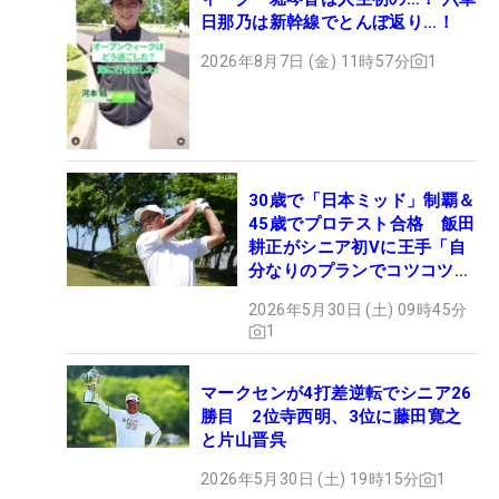
日那乃は新幹線でとんぼ返り…！
2026年8月7日 (金) 11時57分
1
30歳で「日本ミッド」制覇＆
45歳でプロテスト合格 飯田
耕正がシニア初Vに王手「自
分なりのプランでコツコツ
と…」
2026年5月30日 (土) 09時45分
1
マークセンが4打差逆転でシニア26
勝目 2位寺西明、3位に藤田寛之
と片山晋呉
2026年5月30日 (土) 19時15分
1