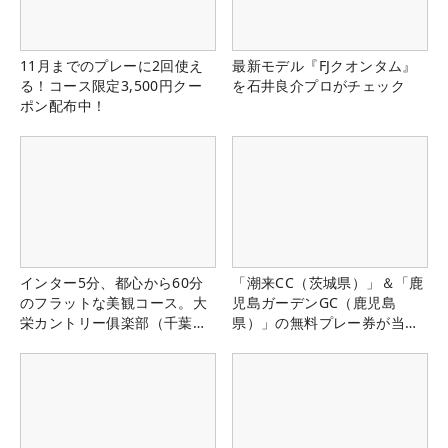
11月までのプレーに2回使え
最新モデル『FJクオンタム』
る！コース限定3,500円クー
を石井良介プロがチェック
ポン配布中！
インター5分、都心から60分
「潮来CC（茨城県）」＆「鹿
のフラットな美観コース。大
児島ガーデンGC（鹿児島
栄カントリー俱楽部（千葉
県）」の無料プレー券が当た
県）
る！！