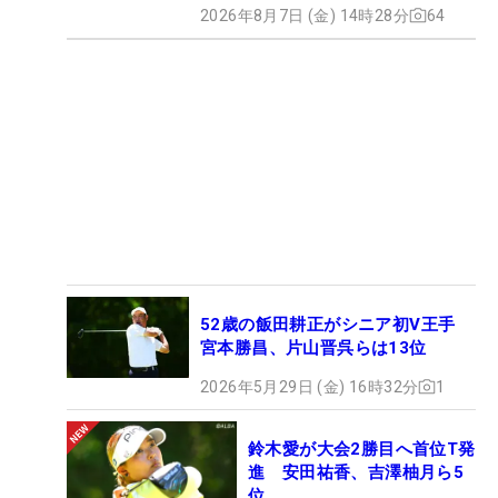
2026年8月7日 (金) 14時28分
64
52歳の飯田耕正がシニア初V王手
宮本勝昌、片山晋呉らは13位
2026年5月29日 (金) 16時32分
1
鈴木愛が大会2勝目へ首位T発
進 安田祐香、吉澤柚月ら5
位