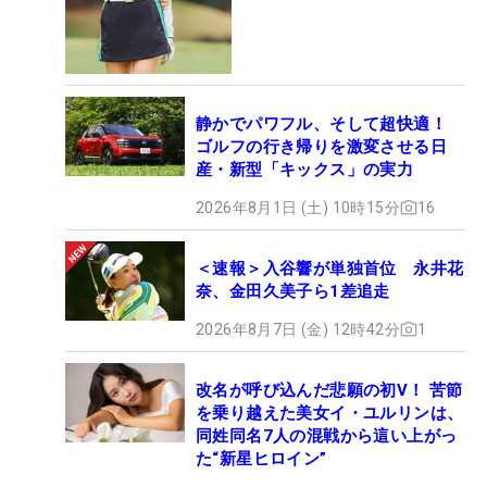
静かでパワフル、そして超快適！
ゴルフの行き帰りを激変させる日
産・新型「キックス」の実力
2026年8月1日 (土) 10時15分
16
＜速報＞入谷響が単独首位 永井花
奈、金田久美子ら1差追走
2026年8月7日 (金) 12時42分
1
改名が呼び込んだ悲願の初V！ 苦節
を乗り越えた美女イ・ユルリンは、
同姓同名7人の混戦から這い上がっ
た“新星ヒロイン”