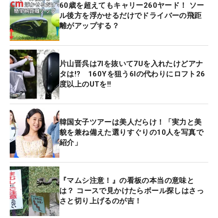
60歳を超えてもキャリー260ヤード！ ソー
ル後方を浮かせるだけでドライバーの飛距
離がアップする？
片山晋呉は7Iを抜いて7Uを入れたけどアナ
タは!? 160Yを狙う6Iの代わりにロフト26
度以上のUTを‼
韓国女子ツアーは美人だらけ！「実力と美
貌を兼ね備えた選りすぐりの10人を写真で
紹介」
『マムシ注意！』の看板の本当の意味と
は？ コースで見かけたらボール探しはさっ
さと切り上げるのが吉！