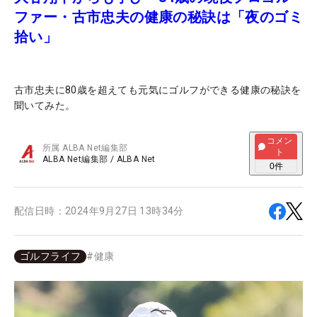
ファー・古市忠夫の健康の秘訣は「夜のゴミ
拾い」
古市忠夫に80歳を超えても元気にゴルフができる健康の秘訣を
聞いてみた。
コメン
所属
ALBA Net編集部
ト
ALBA Net編集部
/
ALBA Net
0
件
配信日時：
2024年9月27日 13時34分
ゴルフライフ
#
健康