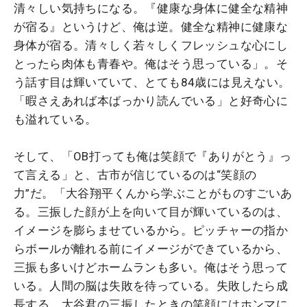
清々しい気持ちになる。『健康な身体に健全な精神
が宿る』というけど、俺は逆。健全な精神に健康な
身体が宿る。清々しく若々しくフレッシュな心にし
とったら肉体も青春や。俺はそう思っている」。そ
う話す目は輝いていて、とても84歳には見えない。
「暇さえあれば本ばっかり読んでいる」と好奇心に
も溢れている。
そして、「OB打っても俺は笑顔で『ありがとう』っ
て言える」と、古市が信じているのは“笑顔の
力”だ。「大谷翔平くんから学ぶことがものすごいあ
る。三振した顔が上を向いて目が輝いているのは、
イメージを膨らませているから。ピッチャーの指か
らボールが離れる前にイメージができているから、
三振も多いけどホームランも多い。俺はそう思って
いる。人間の脳は失敗を待っている。失敗したら成
長する。大谷君の三振したときの笑顔にはホンマに