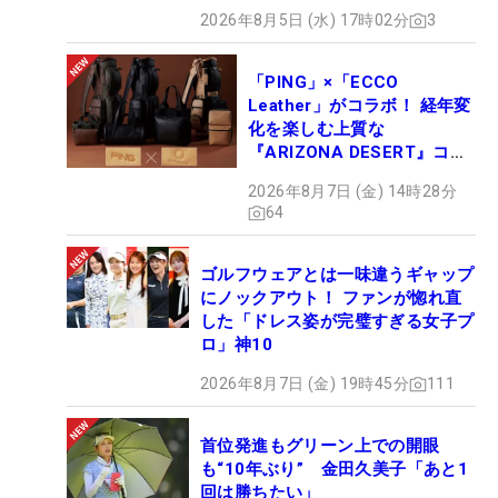
2026年8月5日 (水) 17時02分
3
「PING」×「ECCO
Leather」がコラボ！ 経年変
化を楽しむ上質な
『ARIZONA DESERT』コレ
クション、9月15日限定デビ
2026年8月7日 (金) 14時28分
ュー
64
ゴルフウェアとは一味違うギャップ
にノックアウト！ ファンが惚れ直
した「ドレス姿が完璧すぎる女子プ
ロ」神10
2026年8月7日 (金) 19時45分
111
首位発進もグリーン上での開眼
も“10年ぶり” 金田久美子「あと1
回は勝ちたい」