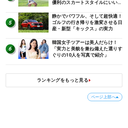
優利のスカートスタイルにいい
ね！【ファンが選ぶ神10】
静かでパワフル、そして超快適！
5
ゴルフの行き帰りを激変させる日
産・新型「キックス」の実力
韓国女子ツアーは美人だらけ！
6
「実力と美貌を兼ね備えた選りす
ぐりの10人を写真で紹介」
ランキングをもっと見る
ページ上部へ