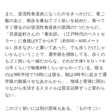
また、逆流性食道炎になったのをきっかけに、夜ご
飯のあと、散歩を兼ねてゴミ拾いを始めた。食べて
すぐ寝るのが逆流性食道炎の原因の1つだからだ。
「貝原益軒さんの『養生訓』（江戸時代のベストセ
ラー）に食後は5丁から6丁（約500～600メート
ル）歩きなさいと書いてあった。でも歩くだけじゃ
いかんということで、通学路を掃除してる。歩くの
もゴミ拾いも一緒だからな。それが大体1キロ～1キ
ロ半くらいで毎晩8時くらいからやっている。寝る
のは9時半頃で10時には寝る。朝は5時半に起きて通
学路の旗振りせなあかんから」。地域と密接に関わ
りながら生活するスタイルは震災以降ずっと変わら
ない。
このゴミ拾いには別の意味もある。「ものすごい