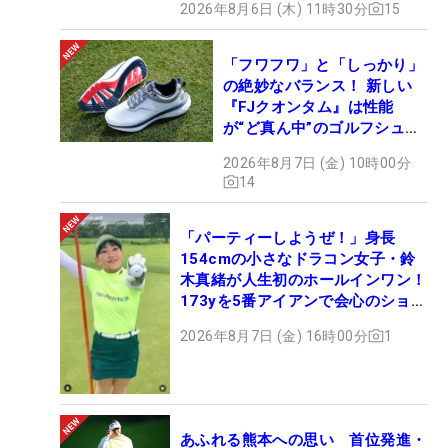
2026年8月6日 (木) 11時30分
15
「フワフワ」と「しっかり」
の絶妙なバランス！ 新しい
『FJクオンタム』は性能
が“ど真ん中”のゴルフシュー
ズだった
2026年8月7日 (金) 10時00分
14
「パーティーしようぜ！」身長
154cmの小さなドラコン女子・鈴
木真緒が人生初のホールインワン！
173yを5番アイアンで会心のショッ
ト
2026年8月7日 (金) 16時00分
1
あふれる熊本への思い 首位発進・