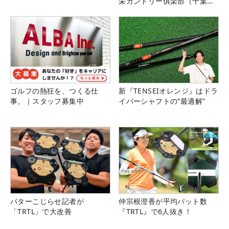
栄カントリー俱楽部（千葉
県）
ゴルフの熱狂を、つくる仕
新『TENSEIオレンジ』はドラ
事。｜スタッフ募集中
イバーシャフトの“最適解”
パターこじらせ記者が
仲宗根澄香が平均パット数
「TRTL」で大改善
『TRTL』で6人抜き！