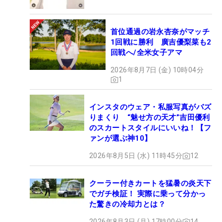
首位通過の岩永杏奈がマッチ
1回戦に勝利 廣吉優梨菜も2
回戦へ/全米女子アマ
2026年8月7日 (金) 10時04分
1
インスタのウェア・私服写真がバズ
りまくり “魅せ方の天才”吉田優利
のスカートスタイルにいいね！【フ
ァンが選ぶ神10】
2026年8月5日 (水) 11時45分
12
クーラー付きカートを猛暑の炎天下
でガチ検証！ 実際に乗って分かっ
た驚きの冷却力とは？
2026年8月3日 (月) 17時00分
14