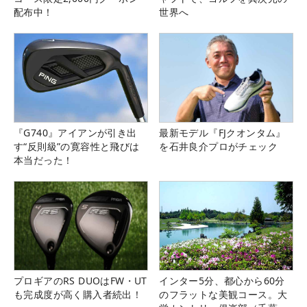
配布中！
世界へ
『G740』アイアンが引き出
最新モデル『FJクオンタム』
す“反則級”の寛容性と飛びは
を石井良介プロがチェック
本当だった！
プロギアのRS DUOはFW・UT
インター5分、都心から60分
も完成度が高く購入者続出！
のフラットな美観コース。大