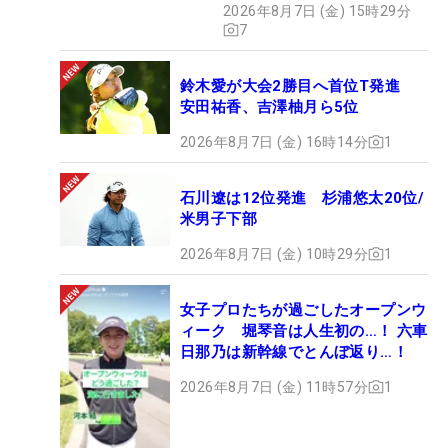
2026年8月7日 (金) 15時29分
7
鈴木愛が大会2勝目へ首位T発進
安田祐香、吉澤柚月ら5位
2026年8月7日 (金) 16時14分
1
石川遼は12位発進 杉浦悠太20位/
米男子下部
2026年8月7日 (金) 10時29分
1
女子プロたちが過ごしたオープンウ
ィーク 堀琴音は人生初の…！ 六車
日那乃は新幹線でとんぼ返り…！
2026年8月7日 (金) 11時57分
1