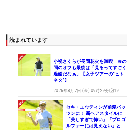
読まれています
小祝さくらが長岡花火を満喫 束の
間のオフも最後は「見るってすごく
過酷だなぁ」【女子ツアーの“ヒト
ネタ”】
2026年8月7日 (金) 09時29分
19
セキ・ユウティンが前髪パッ
ツンに！ 新ヘアスタイルに
「美しすぎて怖い」「プロゴ
ルファーには見えない」とコ
メント殺到