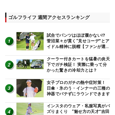
ゴルフライフ 週間アクセスランキング
試合でパンツはほぼ履かない⁉
1
菅沼菜々が貫く“見せコーデ”とア
イドル精神に脱帽【ファンが選ぶ
神10】
クーラー付きカートを猛暑の炎天
2
下でガチ検証！ 実際に乗って分
かった驚きの冷却力とは？
女子プロのガチの熱中症対策！
3
日傘・氷のう・インナーの三種の
神器でバテずにラウンドできます
インスタのウェア・私服写真がバ
4
ズりまくり “魅せ方の天才”吉田