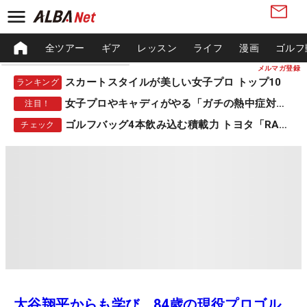
全ツアー
ギア
レッスン
ライフ
漫画
ゴルフ
メルマガ登録
スカートスタイルが美しい女子プロ トップ10
ランキング
女子プロやキャディがやる「ガチの熱中症対策」
注目！
ゴルフバッグ4本飲み込む積載力 トヨタ「RAV4」
チェック
大谷翔平からも学び 84歳の現役プロゴル