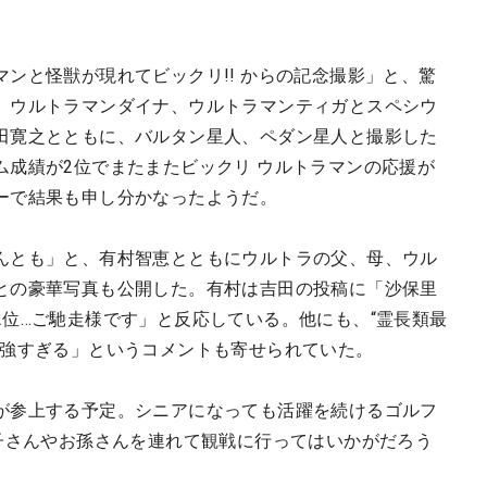
ンと怪獣が現れてビックリ!! からの記念撮影」と、驚
。ウルトラマンダイナ、ウルトラマンティガとスペシウ
田寛之とともに、バルタン星人、ペダン星人と撮影した
ム成績が2位でまたまたビックリ ウルトラマンの応援が
ーで結果も申し分かなったようだ。
んとも」と、有村智恵とともにウルトラの父、母、ウル
との豪華写真も公開した。有村は吉田の投稿に「沙保里
位…ご馳走様です」と反応している。他にも、“霊長類最
心強すぎる」というコメントも寄せられていた。
が参上する予定。シニアになっても活躍を続けるゴルフ
お子さんやお孫さんを連れて観戦に行ってはいかがだろう