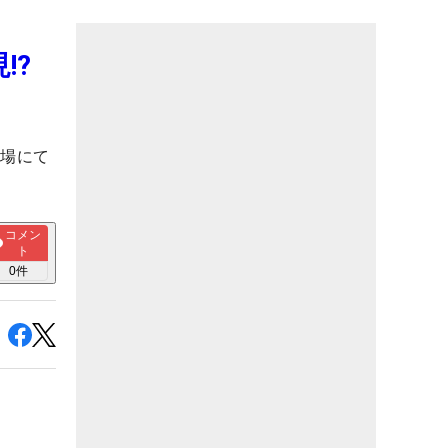
!?
フ場にて
コメン
ト
0
件