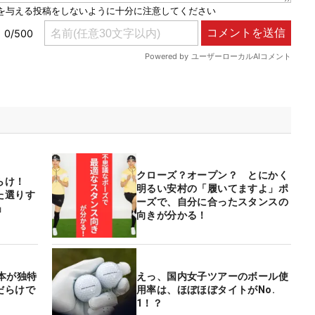
クローズ？オープン？ とにかく
らけ！
明るい安村の「履いてますよ」ポ
た選りす
ーズで、自分に合ったスタンスの
」
向きが分かる！
本が独特
えっ、国内女子ツアーのボール使
だらけで
用率は、ほぼほぼタイトがNo.
1！？