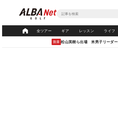
全ツアー
ギア
レッスン
ライフ
松山英樹ら出場 米男子リーダー
注目