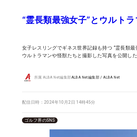
“霊長類最強女子”とウルトラ
女子レスリングでギネス世界記録も持つ “霊長類最
ウルトラマンや怪獣たちと撮影した写真を公開し
所属
ALBA Net編集部
ALBA Net編集部
/
ALBA Net
配信日時：
2024年10月2日 14時45分
ゴルフ界のSNS