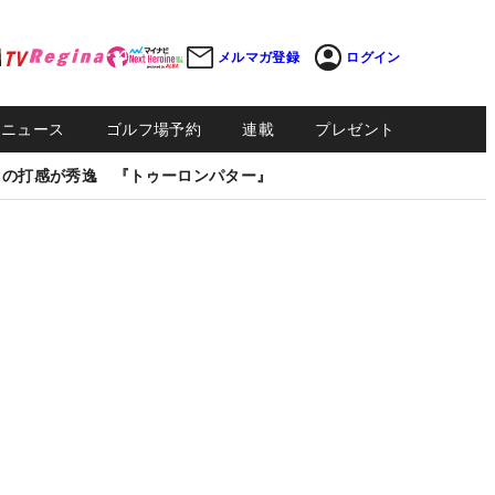
メルマガ登録
ログイン
Sニュース
ゴルフ場予約
連載
プレゼント
しの打感が秀逸 『トゥーロンパター』