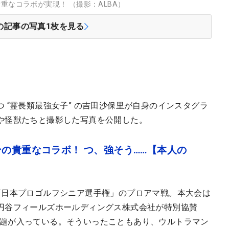
重なコラボが実現！ （撮影：ALBA）
の記事の写真
1
枚を見る
 “霊長類最強女子” の吉田沙保里が自身のインスタグラ
や怪獣たちと撮影した写真を公開した。
ンの貴重なコラボ！ つ、強そう……【本人の
「日本プロゴルフシニア選手権」のプロアマ戦。本大会は
円谷フィールズホールディングス株式会社が特別協賛
」の副題が入っている。そういったこともあり、ウルトラマン