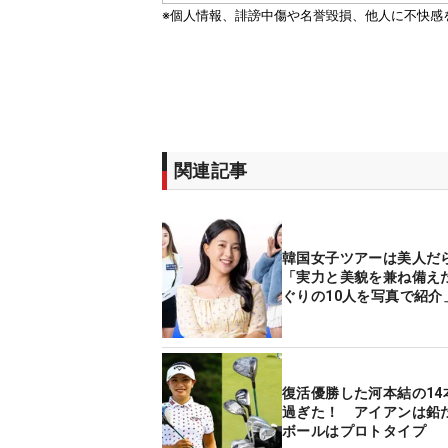
関連記事
韓国女子ツアーは美人だ
「実力と美貌を兼ね備え
ぐりの10人を写真で紹介
復活優勝した河本結の14
過ぎた！ アイアンは鉛
ボールはプロトタイプ