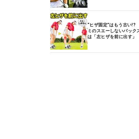
“ヒザ固定”はもう古い!?
ミのスエーしないバック
は「左ヒザを前に出す」