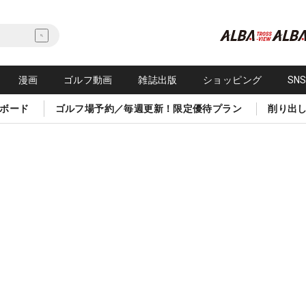
漫画
ゴルフ動画
雑誌出版
ショッピング
SN
ボード
ゴルフ場予約／毎週更新！限定優待プラン
削り出