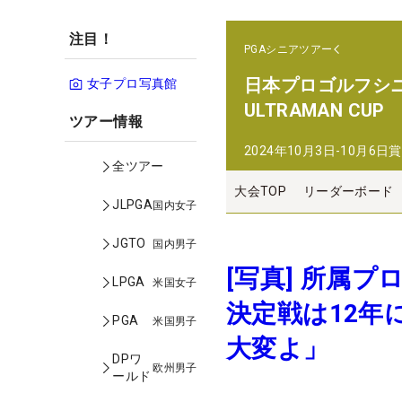
注目！
PGAシニアツアー
日本プロゴルフシニア選手
女子プロ写真館
ULTRAMAN CUP
ツアー情報
2024年10月3日-10月6日
賞
全ツアー
大会TOP
リーダーボード
JLPGA
国内女子
JGTO
国内男子
[写真] 所属
LPGA
米国女子
決定戦は12年
PGA
米国男子
大変よ」
DPワ
欧州男子
ールド