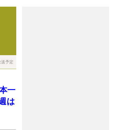
放送予定
日本一
今週は