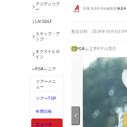
アジアンツア
所属
ALBA Net編集部
ALBA
ー
LIV GOLF
配信日時：
2024年10月3日 0
ステップ・ア
ップ
#
片山晋呉
PGAシニア
ネクストヒロ
イン
PGAシニア
ツアーメニ
ュー
ツアーTOP
年間日程
ニュース