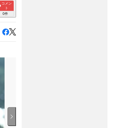
コメン
ト
0
件