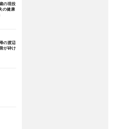
歳の現役
夫の健康
」
帰の渡辺
と骨が砕け