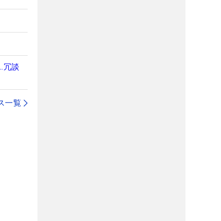
…冗談
ス一覧