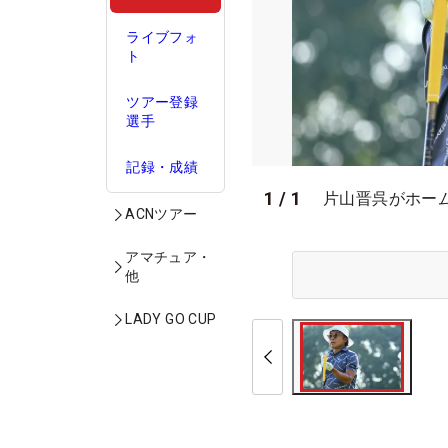
ライブフォ
ト
ツアー登録
選手
記録・成績
1
/
1
片山晋呉がホー
ACNツアー
アマチュア・
他
LADY GO CUP