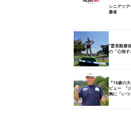
シニアツア
勝者
“霊長類最
の「心強す
『16歳の
ビュー “
胸に「いつ