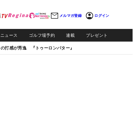
メルマガ登録
ログイン
Sニュース
ゴルフ場予約
連載
プレゼント
しの打感が秀逸 『トゥーロンパター』