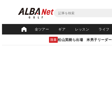
全ツアー
ギア
レッスン
ライフ
松山英樹ら出場 米男子リーダー
注目