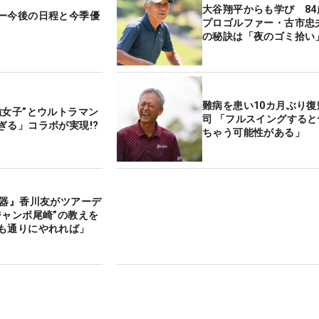
大谷翔平からも学び 84
ー今後の日程と今季優
プロゴルファー・古市忠
の秘訣は「夜のゴミ拾い
難病を患い10カ月ぶり復
強女子”とウルトラマン
司 「フルスイングする
ぎる」コラボが実現!?
ちゃう可能性がある」
大器』香川友がツアーデ
ジャンボ尾崎”の教えを
も通りにやれれば」