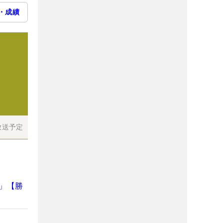
・成績
放送予定
」【勝