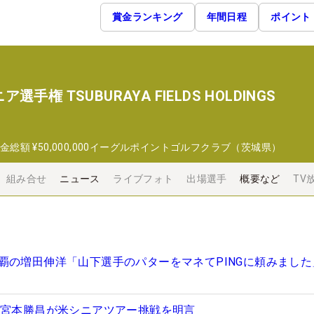
賞金ランキング
年間日程
ポイント
権 TSUBURAYA FIELDS HOLDINGS
金総額
¥50,000,000
イーグルポイントゴルフクラブ（茨城県）
組み合せ
ニュース
ライブフォト
出場選手
概要など
TV
覇の増田伸洋「山下選手のパターをマネてPINGに頼みました
…宮本勝昌が米シニアツアー挑戦を明言