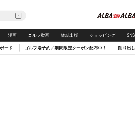
漫画
ゴルフ動画
雑誌出版
ショッピング
SN
ボード
ゴルフ場予約／期間限定クーポン配布中！
削り出