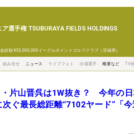
権 TSUBURAYA FIELDS HOLDINGS
金総額
¥50,000,000
イーグルポイントゴルフクラブ（茨城県）
組み合せ
ニュース
ライブフォト
出場選手
概要など
TV
プロ・片山晋呉は1W抜き？ 今年の
に次ぐ最長総距離“7102ヤード”「