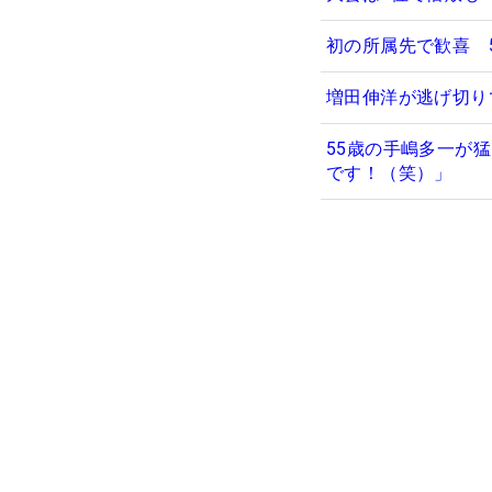
初の所属先で歓喜 
増田伸洋が逃げ切り
55歳の手嶋多一が
です！（笑）」