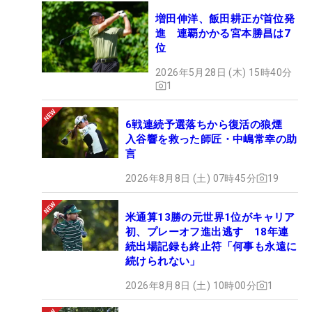
増田伸洋、飯田耕正が首位発
進 連覇かかる宮本勝昌は7
位
2026年5月28日 (木) 15時40分
1
6戦連続予選落ちから復活の狼煙
入谷響を救った師匠・中嶋常幸の助
言
2026年8月8日 (土) 07時45分
19
米通算13勝の元世界1位がキャリア
初、プレーオフ進出逃す 18年連
続出場記録も終止符「何事も永遠に
続けられない」
2026年8月8日 (土) 10時00分
1