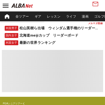
全ツアー
ギア
レッスン
ライフ
漫画
ゴルフ
メルマガ登録
松山英樹ら出場 ウィンダム選手権のリーダーボード
米国男子
北海道meijiカップ リーダーボード
国内女子
最新の世界ランキング
米国女子
PGAシニアツアー