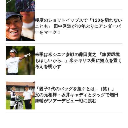
極度のショットイップスで「120を切れない
ことも」 田中秀道が10年ぶりにアンダーパ
ーをマーク！
来季は米シニア参戦の藤田寛之 「練習環境
もほしいから…」米テキサス州に拠点を置く
考えを明かす
「親子2代のバッグを担ぐとは…（笑）」
父の元相棒・坂井キャディとタッグで増田
康輔がツアーデビュー戦に挑む