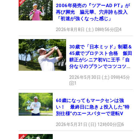
2006年発売の『ツアーAD PT』が
再び脚光 脇元華、穴井詩も投入
「初速が強くなった感じ」
2026年8月8日 (土) 08時56分
4
30歳で「日本ミッド」制覇＆
45歳でプロテスト合格 飯田
耕正がシニア初Vに王手「自
分なりのプランでコツコツ
と…」
2026年5月30日 (土) 09時45分
1
60歳になってもマークセンは強
い！ 最終日に急きょ投入した“特
別仕様”のエースパターで逆転V
2026年5月31日 (日) 12時00分
6