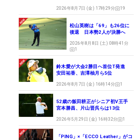
2026年8月7日 (金) 17時29分
19
松山英樹は「69」も26位に
後退 日本勢2人が決勝へ
2026年8月8日 (土) 08時41分
1
鈴木愛が大会2勝目へ首位T発進
安田祐香、吉澤柚月ら5位
2026年8月7日 (金) 16時14分
1
52歳の飯田耕正がシニア初V王手
宮本勝昌、片山晋呉らは13位
2026年5月29日 (金) 16時32分
1
「PING」×「ECCO Leather」がコ