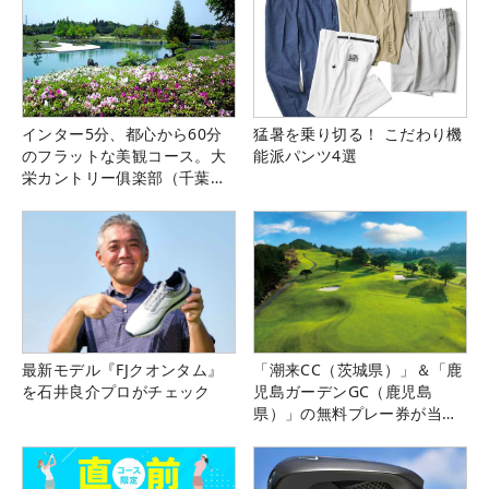
インター5分、都心から60分
猛暑を乗り切る！ こだわり機
のフラットな美観コース。大
能派パンツ4選
栄カントリー俱楽部（千葉
県）
最新モデル『FJクオンタム』
「潮来CC（茨城県）」＆「鹿
を石井良介プロがチェック
児島ガーデンGC（鹿児島
県）」の無料プレー券が当た
る！！