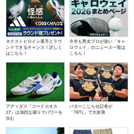
ネクストヒロイン選手とラウ
今年も男女プロが強い「キャ
ンドできるチャンス！詳しく
ロウェイ」のニュース一覧は
はこちら！
こちら！
アディダス『コードカオス
パターこじらせ記者が
27』は強烈な蹴りでパワーを
「TRTL」で大改善
生む