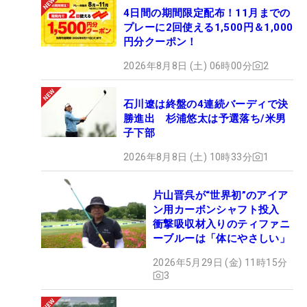
4日間の期間限定配布！11月までの
プレーに2回使える1,500円＆1,000
円分クーポン！
2026年8月8日 (土) 06時00分
2
石川遼は終盤の4連続バーディで決
勝進出 杉浦悠太は予選落ち/米男
子下部
2026年8月8日 (土) 10時33分
1
片山晋呉が“世界初”のアイア
ン用カーボンシャフト投入
衝撃吸収材入りのティファニ
ーブルーは「体にやさしい」
2026年5月29日 (金) 11時15分
3