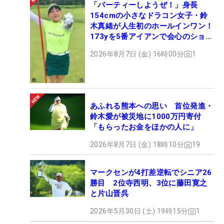
「パーティーしようぜ！」身長
154cmの小さなドラコン女子・鈴
木真緒が人生初のホールインワン！
173yを5番アイアンで会心のショッ
ト
2026年8月7日 (金) 16時00分
1
あふれる熊本への思い 首位発進・
鈴木愛が被災地に1000万円寄付
「もらったお金をほかの人に」
2026年8月7日 (金) 18時10分
19
マークセンが4打差逆転でシニア26
勝目 2位寺西明、3位に藤田寛之
と片山晋呉
2026年5月30日 (土) 19時15分
1