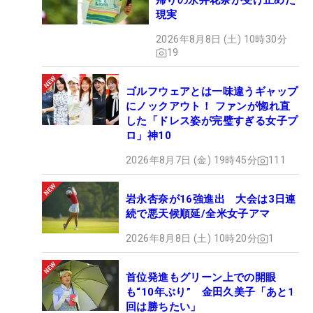
帰りの永井花奈が受け止めた
現実
2026年8月8日 (土) 10時30分
19
ゴルフウェアとは一味違うギャップ
にノックアウト！ ファンが惚れ直
した「ドレス姿が完璧すぎる女子プ
ロ」神10
2026年8月7日 (金) 19時45分
111
岩永杏奈が16強進出 大会は3日連
続で悪天候順延/全米女子アマ
2026年8月8日 (土) 10時20分
1
首位発進もグリーン上での開眼
も“10年ぶり” 金田久美子「あと1
回は勝ちたい」