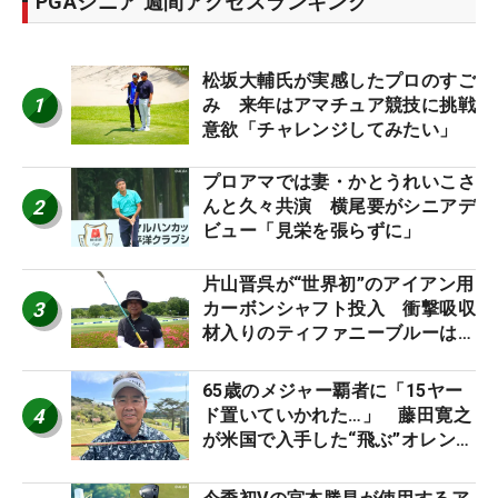
PGAシニア 週間アクセスランキング
松坂大輔氏が実感したプロのすご
1
み 来年はアマチュア競技に挑戦
意欲「チャレンジしてみたい」
プロアマでは妻・かとうれいこさ
2
んと久々共演 横尾要がシニアデ
ビュー「見栄を張らずに」
片山晋呉が“世界初”のアイアン用
3
カーボンシャフト投入 衝撃吸収
材入りのティファニーブルーは
「体にやさしい」
65歳のメジャー覇者に「15ヤー
4
ド置いていかれた…」 藤田寛之
が米国で入手した“飛ぶ”オレンジ
シャフトは米シニア使用率2位