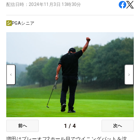
配信日時：
2024年11月3日 13時30分
PGAシニア
1
/
4
前へ
次へ
増田はプレーオフ2ホール目でウイニングパットを沈