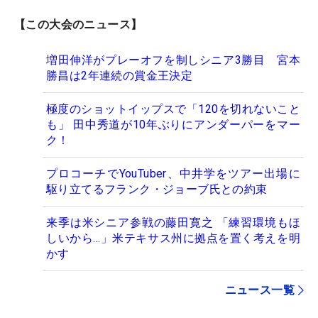
【この大会のニュース】
増田伸洋がプレーオフを制しシニア3勝目 宮本
勝昌は2年連続の賞金王決定
極度のショットイップスで「120を切れないこと
も」 田中秀道が10年ぶりにアンダーパーをマー
ク！
プロコーチでYouTuber、中井学をツアー出場に
駆り立てるフランク・ジョーブ氏との約束
来季は米シニア参戦の藤田寛之 「練習環境もほ
しいから…」米テキサス州に拠点を置く考えを明
かす
ニュース一覧