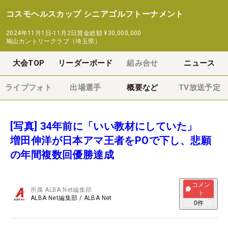
コスモヘルスカップ シニアゴルフトーナメント
2024年11月1日-11月2日
賞金総額
¥30,000,000
鳩山カントリークラブ（埼玉県）
大会TOP
リーダーボード
組み合せ
ニュース
ライブフォト
出場選手
概要など
TV放送予定
[写真] 34年前に「いい教材にしていた」
増田伸洋が日本アマ王者をPOで下し、悲願
の年間複数回優勝達成
コメン
所属
ALBA Net編集部
ト
ALBA Net編集部
/
ALBA Net
0
件