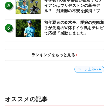
今季初Vの宮本勝昌が使用するア
5
イアンはブリヂストンの新モデ
ル？ 飛距離の不安を解消「プラ
スなだけに」【勝者のギア】
前年覇者の鈴木亨、愛娘の交際相
6
手が先発のW杯ドイツ戦をテレビ
で応援「感動しました」
ランキングをもっと見る
ページ上部へ
オススメの記事