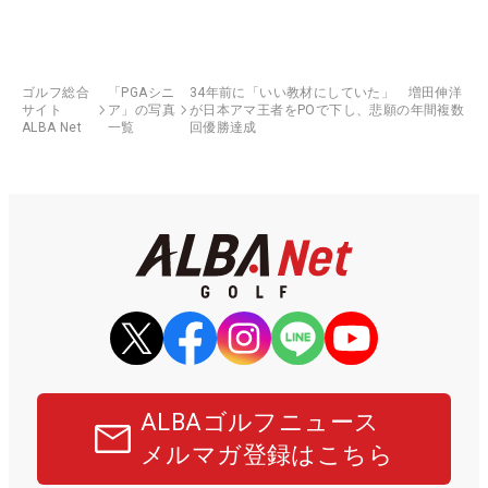
ゴルフ総合
「PGAシニ
34年前に「いい教材にしていた」 増田伸洋
サイト
ア」の写真
が日本アマ王者をPOで下し、悲願の年間複数
ALBA Net
一覧
回優勝達成
ALBAゴルフニュース
メルマガ登録はこちら