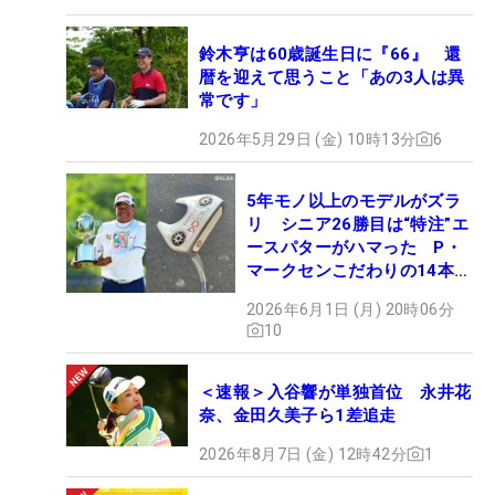
鈴木亨は60歳誕生日に『66』 還
暦を迎えて思うこと「あの3人は異
常です」
2026年5月29日 (金) 10時13分
6
5年モノ以上のモデルがズラ
リ シニア26勝目は“特注”エ
ースパターがハマった P・
マークセンこだわりの14本
【勝者のギア】
2026年6月1日 (月) 20時06分
10
＜速報＞入谷響が単独首位 永井花
奈、金田久美子ら1差追走
2026年8月7日 (金) 12時42分
1