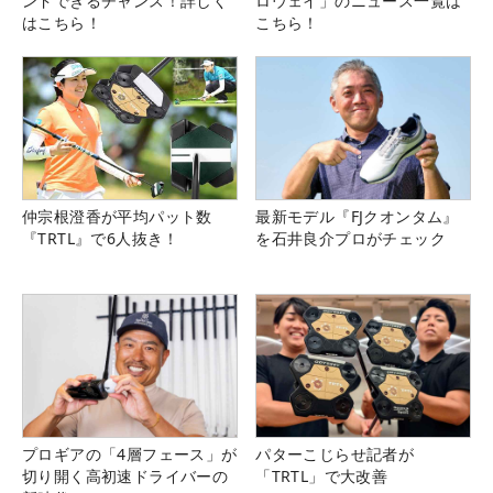
ンドできるチャンス！詳しく
ロウェイ」のニュース一覧は
はこちら！
こちら！
仲宗根澄香が平均パット数
最新モデル『FJクオンタム』
『TRTL』で6人抜き！
を石井良介プロがチェック
プロギアの「4層フェース」が
パターこじらせ記者が
切り開く高初速ドライバーの
「TRTL」で大改善