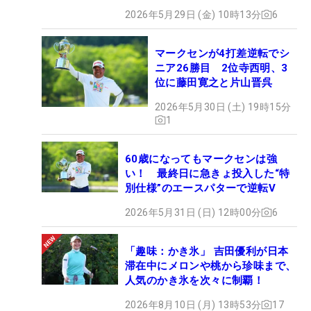
2026年5月29日 (金) 10時13分
6
マークセンが4打差逆転でシ
ニア26勝目 2位寺西明、3
位に藤田寛之と片山晋呉
2026年5月30日 (土) 19時15分
1
60歳になってもマークセンは強
い！ 最終日に急きょ投入した“特
別仕様”のエースパターで逆転V
2026年5月31日 (日) 12時00分
6
「趣味：かき氷」 吉田優利が日本
滞在中にメロンや桃から珍味まで、
人気のかき氷を次々に制覇！
2026年8月10日 (月) 13時53分
17