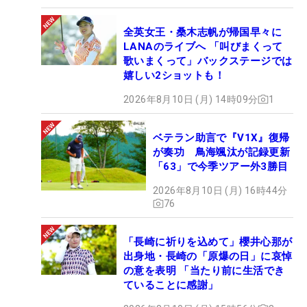
全英女王・桑木志帆が帰国早々に
LANAのライブへ 「叫びまくって
歌いまくって」バックステージでは
嬉しい2ショットも！
2026年8月10日 (月) 14時09分
1
ベテラン助言で『V1X』復帰
が奏功 鳥海颯汰が記録更新
「63」で今季ツアー外3勝目
2026年8月10日 (月) 16時44分
76
「長崎に祈りを込めて」櫻井心那が
出身地・長崎の「原爆の日」に哀悼
の意を表明 「当たり前に生活でき
ていることに感謝」