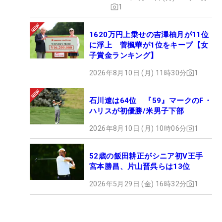
1
1620万円上乗せの吉澤柚月が11位
に浮上 菅楓華が1位をキープ【女
子賞金ランキング】
2026年8月10日 (月) 11時30分
1
石川遼は64位 『59』マークのF・
ハリスが初優勝/米男子下部
2026年8月10日 (月) 10時06分
1
52歳の飯田耕正がシニア初V王手
宮本勝昌、片山晋呉らは13位
2026年5月29日 (金) 16時32分
1