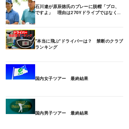
グランドシニアの部では、トータル6アンダーまで
石川遼が原辰徳氏のプレーに脱帽「プロ、
伸ばした秋葉真一が優勝した。
ですよ」 理由は270Yドライブではなく…
“本当に飛ぶ”ドライバーは？ 禁断のクラブ
ランキング
国内女子ツアー 最終結果
国内男子ツアー 最終結果