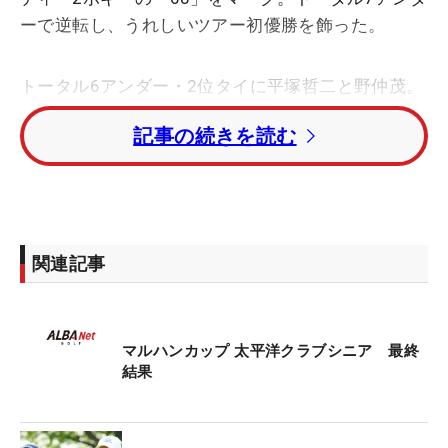
ーで逆転し、うれしいツアー初優勝を飾った。
トータル6アンダー・2位タイに平塚哲二と野仲茂。
トータル5アンダー・4位タイには宮本勝昌、宮瀬博
記事の続きを読む
文、サマヌーン・スリロット（タイ）、デービッ
ド・スメイル（ニュージーランド）が入った。
アマチュアの部では、「日本シニアゴルフ選手権」
3連覇中の水上晃男がトータル2アンダーで優勝。元
関連記事
プロ野球選手で広島東洋カープOBの前田智徳氏は、
トータル2オーバー・2位だった。
マルハンカップ 太平洋クラブシニア 最終
元プロ野球選手では、大阪近鉄バファローズなどで
結果
活躍した中村紀洋氏（4位）、元中日ドラゴンズ監
督の谷繁元信氏（18位タイ）がトップ20に入った。