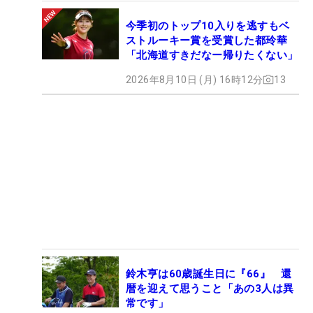
今季初のトップ10入りを逃すもベ
ストルーキー賞を受賞した都玲華
「北海道すきだなー帰りたくない」
2026年8月10日 (月) 16時12分
13
鈴木亨は60歳誕生日に『66』 還
暦を迎えて思うこと「あの3人は異
常です」