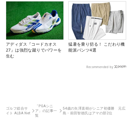
アディダス『コードカオス
猛暑を乗り切る！ こだわり機
27』は強烈な蹴りでパワーを
能派パンツ4選
生む
Recommended by
「PGAシニ
ゴルフ総合サ
54歳の矢澤直樹がシニア初優勝 元広
ア」の記事一
イト ALBA Net
島・前田智徳氏はアマの部2位
覧