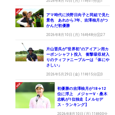
2026年8月10日 (月) 11時51分
1
アマ時代に渋野日向子と同組で見た
景色 あれから7年、吉澤柚月がつ
かんだ初優勝
2026年8月10日 (月) 16時48分
27
片山晋呉が“世界初”のアイアン用カ
ーボンシャフト投入 衝撃吸収材入
りのティファニーブルーは「体にや
さしい」
2026年5月29日 (金) 11時15分
3
初優勝の吉澤柚月が18→12
位に浮上 メジャーV・桑木
志帆が1位独走【メルセデ
ス・ランキング】
2026年8月10日 (月) 11時00分