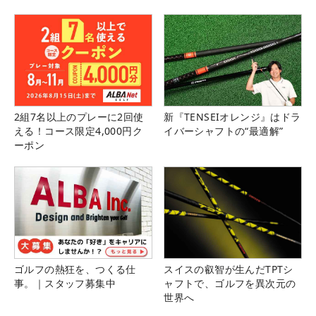
県）
2組7名以上のプレーに2回使
新『TENSEIオレンジ』はドラ
える！コース限定4,000円ク
イバーシャフトの“最適解”
ーポン
ゴルフの熱狂を、つくる仕
スイスの叡智が生んだTPTシ
事。｜スタッフ募集中
ャフトで、ゴルフを異次元の
世界へ