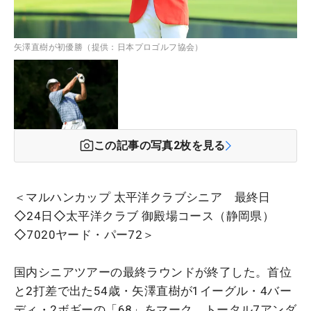
矢澤直樹が初優勝（提供：日本プロゴルフ協会）
この記事の写真
2
枚を見る
＜マルハンカップ 太平洋クラブシニア 最終日
◇24日◇太平洋クラブ 御殿場コース（静岡県）
◇7020ヤード・パー72＞
国内シニアツアーの最終ラウンドが終了した。首位
と2打差で出た54歳・矢澤直樹が1イーグル・4バー
ディ・2ボギーの「68」をマーク。トータル7アンダ