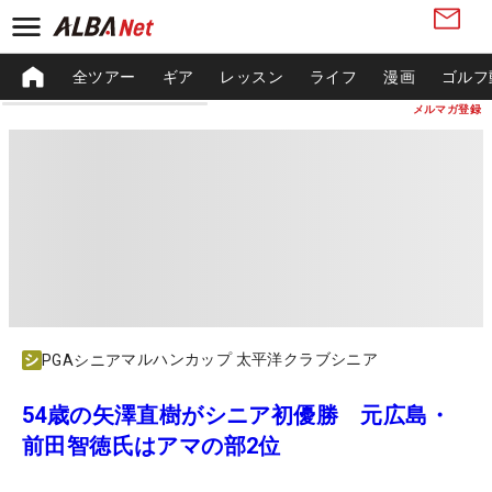
全ツアー
ギア
レッスン
ライフ
漫画
ゴルフ
メルマガ登録
マルハンカップ 太平洋クラブシニア
PGAシニア
54歳の矢澤直樹がシニア初優勝 元広島・
前田智徳氏はアマの部2位