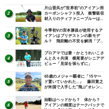
片山晋呉が“世界初”のアイアン用
2
カーボンシャフト投入 衝撃吸収
材入りのティファニーブルーは
「体にやさしい」
今季初Vの宮本勝昌が使用するア
3
イアンはブリヂストンの新モデ
ル？ 飛距離の不安を解消「プラ
スなだけに」【勝者のギア】
プロアマでは妻・かとうれいこさ
4
んと久々共演 横尾要がシニアデ
ビュー「見栄を張らずに」
65歳のメジャー覇者に「15ヤー
5
ド置いていかれた…」 藤田寛之
が米国で入手した“飛ぶ”オレンジ
シャフトは米シニア使用率2位
始動はヘッドから？ 体から？
6
アイアンの精度はテークバックで