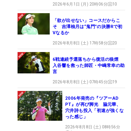
2026年6月1日 (月) 20時06分
10
「欲が出せない」コースだからこ
そ 吉澤柚月は“鬼門”の決勝Rで初
Vなるか
2026年8月8日 (土) 17時58分
20
6戦連続予選落ちから復活の狼煙
入谷響を救った師匠・中嶋常幸の助
言
2026年8月8日 (土) 07時45分
19
2006年発売の『ツアーAD
PT』が再び脚光 脇元華、
穴井詩も投入「初速が強くな
った感じ」
2026年8月8日 (土) 08時56分