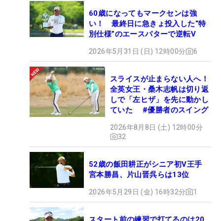
60歳になってもマークセンは強
い！ 最終日に急きょ投入した“特
別仕様”のエースパターで逆転V
2026年5月31日 (日) 12時00分
6
スライスが止まらない人へ！
全英女王・桑木志帆は切り返
しで「左ヒザ」を先に動かし
ていた #優勝者のスイング
2026年8月8日 (土) 12時00分
32
52歳の飯田耕正がシニア初V王手
宮本勝昌、片山晋呉らは13位
2026年5月29日 (金) 16時32分
1
スタート前の練習で打てるのは20