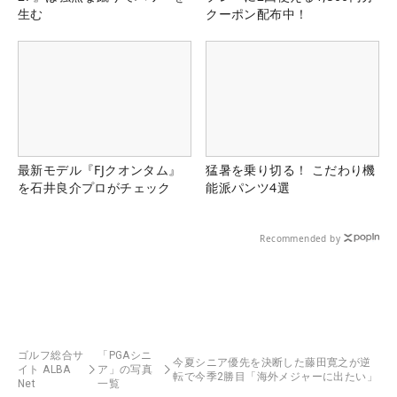
生む
クーポン配布中！
最新モデル『FJクオンタム』
猛暑を乗り切る！ こだわり機
を石井良介プロがチェック
能派パンツ4選
Recommended by
ゴルフ総合サ
「PGAシニ
今夏シニア優先を決断した藤田寛之が逆
イト ALBA
ア」の写真
転で今季2勝目「海外メジャーに出たい」
Net
一覧