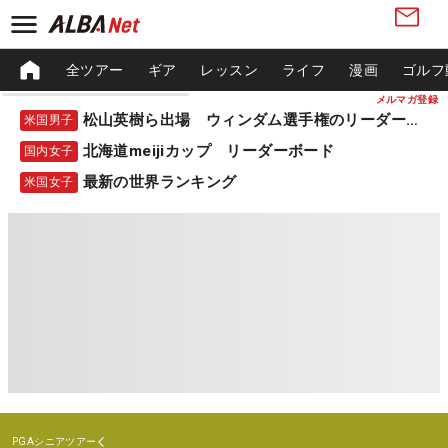
全ツアー
ギア
レッスン
ライフ
漫画
ゴルフ
メルマガ登録
松山英樹ら出場 ウィンダム選手権のリーダーボード
米国男子
北海道meijiカップ リーダーボード
国内女子
最新の世界ランキング
米国女子
PGAシニアツアー