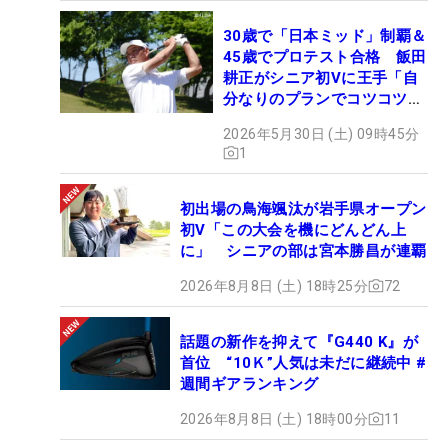
30歳で「日本ミッド」制覇＆
45歳でプロテスト合格 飯田
耕正がシニア初Vに王手「自
分なりのプランでコツコツ
と…」
2026年5月30日 (土) 09時45分
1
初出場の鳥海颯汰が岩手県オープン
初V「この大会を機にどんどん上
に」 シニアの部は宮本勝昌が連覇
2026年8月8日 (土) 18時25分
72
話題の新作を抑えて『G440 K』が
首位 “10Ｋ”人気は未だに継続中 #
週間ギアランキング
2026年8月8日 (土) 18時00分
11