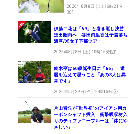
2026年8月8日 (土) 16時21分
1
伊藤二花は「69」と巻き返し決勝
進出圏内へ 谷田侑里香は予選落ち
濃厚/米女子下部ツアー
2026年8月8日 (土) 10時15分
1
鈴木亨は60歳誕生日に『66』 還
暦を迎えて思うこと「あの3人は異
常です」
2026年5月29日 (金) 10時13分
6
片山晋呉が“世界初”のアイアン用カ
ーボンシャフト投入 衝撃吸収材入
りのティファニーブルーは「体にや
さしい」