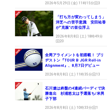
2026年5月29日 (金) 11時15分
3
「打ち方が変わってしまう」
洋芝への苦手意識 安田祐香
が“克服”の首位浮上
2026年8月8日 (土) 18時49分
20
全周アライメントを初搭載！ ブリ
ヂストン『TOUR B JGR Roll-in
Alignment』、8月7日デビュー
2026年8月8日 (土) 11時35分
13
石川遼は終盤の4連続バーディで決
勝進出 杉浦悠太は予選落ち/米男
子下部
2026年8月8日 (土) 10時33分
1