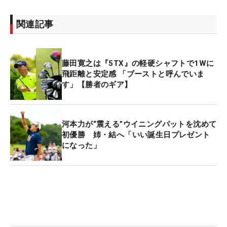
関連記事
藤田寛之は『5TX』の軽硬シャフトで1Wに
飛距離と安定感 「ブーストと呼んでいま
す」【勝者のギア】
河本力が“震える”ウイニングパットを沈めて
初優勝 姉・結へ「いい誕生日プレゼント
になった」