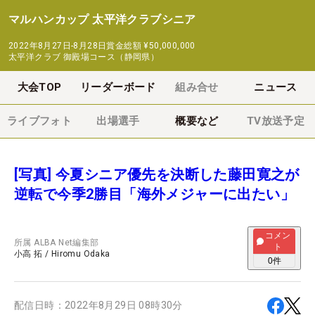
マルハンカップ 太平洋クラブシニア
2022年8月27日-8月28日
賞金総額
¥50,000,000
太平洋クラブ 御殿場コース（静岡県）
大会TOP
リーダーボード
組み合せ
ニュース
ライブフォト
出場選手
概要など
TV放送予定
[写真] 今夏シニア優先を決断した藤田寛之が
逆転で今季2勝目「海外メジャーに出たい」
コメン
所属
ALBA Net編集部
ト
小高 拓
/
Hiromu Odaka
0
件
配信日時：
2022年8月29日 08時30分