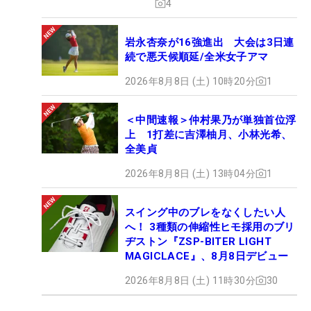
4
岩永杏奈が16強進出 大会は3日連
続で悪天候順延/全米女子アマ
2026年8月8日 (土) 10時20分
1
＜中間速報＞仲村果乃が単独首位浮
上 1打差に吉澤柚月、小林光希、
全美貞
2026年8月8日 (土) 13時04分
1
スイング中のブレをなくしたい人
へ！ 3種類の伸縮性ヒモ採用のブリ
ヂストン『ZSP-BITER LIGHT
MAGICLACE』、8月8日デビュー
2026年8月8日 (土) 11時30分
30