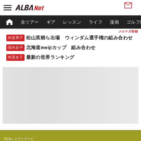
全ツアー
ギア
レッスン
ライフ
漫画
ゴルフ
メルマガ登録
松山英樹ら出場 ウィンダム選手権の組み合わせ
米国男子
北海道meijiカップ 組み合わせ
国内女子
最新の世界ランキング
米国女子
PGAシニアツアー