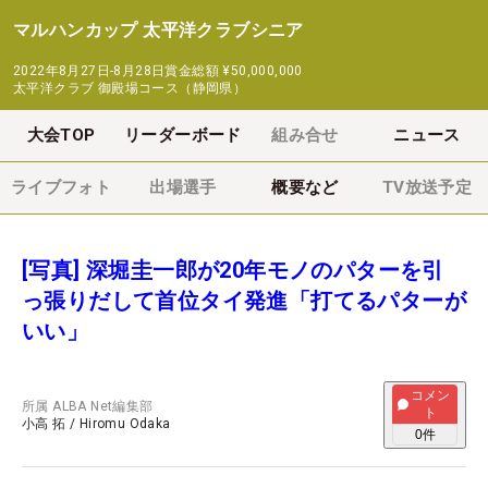
マルハンカップ 太平洋クラブシニア
2022年8月27日-8月28日
賞金総額
¥50,000,000
太平洋クラブ 御殿場コース（静岡県）
大会TOP
リーダーボード
組み合せ
ニュース
ライブフォト
出場選手
概要など
TV放送予定
[写真] 深堀圭一郎が20年モノのパターを引
っ張りだして首位タイ発進「打てるパターが
いい」
コメン
所属
ALBA Net編集部
ト
小高 拓
/
Hiromu Odaka
0
件