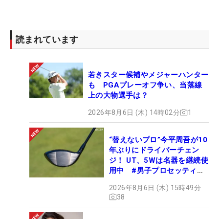
読まれています
若きスター候補やメジャーハンター
も PGAプレーオフ争い、当落線
上の大物選手は？
2026年8月6日 (木) 14時02分
1
“替えないプロ”今平周吾が10
年ぶりにドライバーチェン
ジ！ UT、5Wは名器を継続使
用中 #男子プロセッティン
グ
2026年8月6日 (木) 15時49分
38