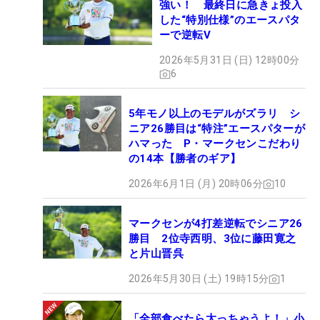
強い！ 最終日に急きょ投入
した“特別仕様”のエースパタ
ーで逆転V
2026年5月31日 (日) 12時00分
6
5年モノ以上のモデルがズラリ シ
ニア26勝目は“特注”エースパターが
ハマった P・マークセンこだわり
の14本【勝者のギア】
2026年6月1日 (月) 20時06分
10
マークセンが4打差逆転でシニア26
勝目 2位寺西明、3位に藤田寛之
と片山晋呉
2026年5月30日 (土) 19時15分
1
「全部食べたら太っちゃうよ！」小