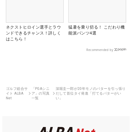
ネクストヒロイン選手とラウ
猛暑を乗り切る！ こだわり機
ンドできるチャンス！詳しく
能派パンツ4選
はこちら！
Recommended by
ゴルフ総合サ
「PGAシニ
深堀圭一郎が20年モノのパターを引っ張り
イト ALBA
ア」の写真
だして首位タイ発進「打てるパターがい
Net
一覧
い」