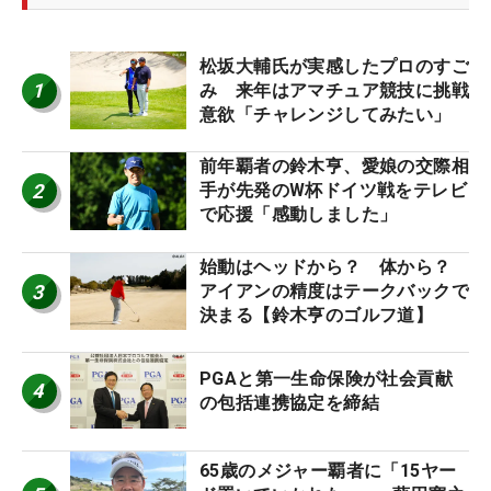
松坂大輔氏が実感したプロのすご
1
み 来年はアマチュア競技に挑戦
意欲「チャレンジしてみたい」
前年覇者の鈴木亨、愛娘の交際相
2
手が先発のW杯ドイツ戦をテレビ
で応援「感動しました」
始動はヘッドから？ 体から？
3
アイアンの精度はテークバックで
決まる【鈴木亨のゴルフ道】
PGAと第一生命保険が社会貢献
4
の包括連携協定を締結
65歳のメジャー覇者に「15ヤー