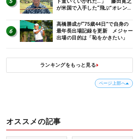
5
ド置いていかれた…」 藤田寛之
が米国で入手した“飛ぶ”オレンジ
シャフトは米シニア使用率2位
高橋勝成が“75歳44日”で自身の
6
最年長出場記録を更新 メジャー
出場の目的は「恥をかきたい」
ランキングをもっと見る
ページ上部へ
オススメの記事