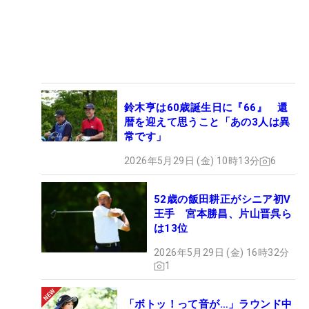
鈴木亨は60歳誕生日に『66』 還
暦を迎えて思うこと「あの3人は異
常です」
2026年5月29日 (金) 10時13分
6
52歳の飯田耕正がシニア初V
王手 宮本勝昌、片山晋呉ら
は13位
2026年5月29日 (金) 16時32分
1
「ボトッ！って音が…」ラウンド中