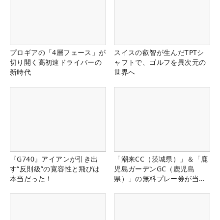
プロギアの「4層フェース」が
スイスの叡智が生んだTPTシ
切り開く高初速ドライバーの
ャフトで、ゴルフを異次元の
新時代
世界へ
『G740』アイアンが引き出
「潮来CC（茨城県）」＆「鹿
す“反則級”の寛容性と飛びは
児島ガーデンGC（鹿児島
本当だった！
県）」の無料プレー券が当た
る！！