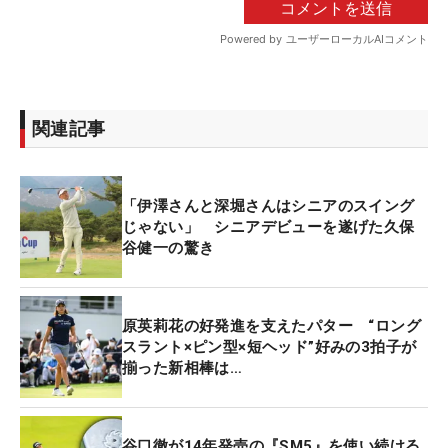
関連記事
「伊澤さんと深堀さんはシニアのスイング
じゃない」 シニアデビューを遂げた久保
谷健一の驚き
原英莉花の好発進を支えたパター “ロング
スラント×ピン型×短ヘッド”好みの3拍子が
揃った新相棒は…
谷口徹が14年発売の『SM5』を使い続ける