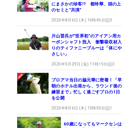
にまさかの珍客!? 都玲華、頭の上
のセミと“共演”
2026年8月6日 (木) 16時45分
3
片山晋呉が“世界初”のアイアン用カ
ーボンシャフト投入 衝撃吸収材入
りのティファニーブルーは「体にや
さしい」
2026年5月29日 (金) 11時15分
3
プロアマ当日の脇元華に密着！「早
朝のホテル出発から、ラウンド後の
練習まで」忙しく過ごすプロの1日
を公開
2026年8月6日 (木) 15時50分
1
60歳になってもマークセンは