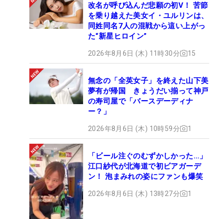
改名が呼び込んだ悲願の初V！ 苦節
を乗り越えた美女イ・ユルリンは、
同姓同名7人の混戦から這い上がっ
た“新星ヒロイン”
2026年8月6日 (木) 11時30分
15
無念の「全英女子」を終えた山下美
夢有が帰国 きょうだい揃って神戸
の寿司屋で「バースデーディナ
ー？」
2026年8月6日 (木) 10時59分
1
「ビール注ぐのむずかしかった…」
江口紗代が北海道で初ビアガーデ
ン！ 泡まみれの姿にファンも爆笑
2026年8月6日 (木) 13時27分
1