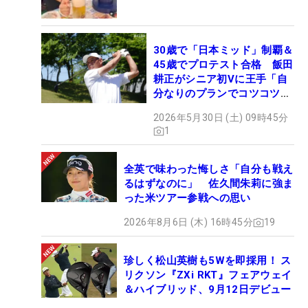
30歳で「日本ミッド」制覇＆
45歳でプロテスト合格 飯田
耕正がシニア初Vに王手「自
分なりのプランでコツコツ
と…」
2026年5月30日 (土) 09時45分
1
全英で味わった悔しさ「自分も戦え
るはずなのに」 佐久間朱莉に強ま
った米ツアー参戦への思い
2026年8月6日 (木) 16時45分
19
珍しく松山英樹も5Wを即採用！ ス
リクソン『ZXi RKT』フェアウェイ
＆ハイブリッド、9月12日デビュー