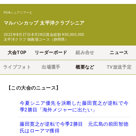
PGAシニアツアー
マルハンカップ 太平洋クラブシニア
2022年8月27日-8月28日
賞金総額
¥50,000,000
太平洋クラブ 御殿場コース（静岡県）
大会TOP
リーダーボード
組み合せ
ニュース
ライブフォト
出場選手
概要など
TV放送予定
【この大会のニュース】
今夏シニア優先を決断した藤田寛之が逆転で今
季2勝目「海外メジャーに出たい」
藤田寛之が逆転で今季2勝目 元広島の前田智徳
氏はローアマ獲得