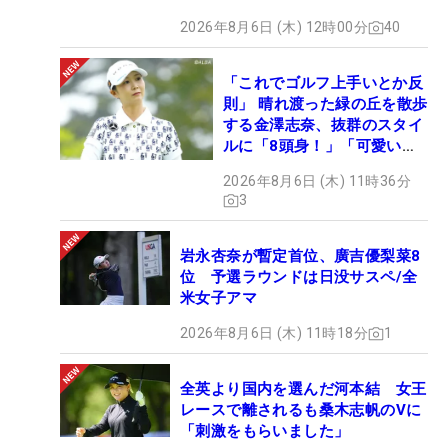
2026年8月6日 (木) 12時00分
40
「これでゴルフ上手いとか反
則」 晴れ渡った緑の丘を散歩
する金澤志奈、抜群のスタイ
ルに「8頭身！」「可愛いに
も程がある」
2026年8月6日 (木) 11時36分
3
岩永杏奈が暫定首位、廣吉優梨菜8
位 予選ラウンドは日没サスペ/全
米女子アマ
2026年8月6日 (木) 11時18分
1
全英より国内を選んだ河本結 女王
レースで離されるも桑木志帆のVに
「刺激をもらいました」