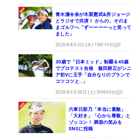
青木瀬令奈が木梨憲武&所ジョージ
とラジオで共演！ からの、そのま
まゴルフへ「ずーーーーっと笑って
ました」
2026年8月5日 (水) 13時14分
5
30歳で「日本ミッド」制覇＆45歳
でプロテスト合格 飯田耕正がシニ
ア初Vに王手「自分なりのプランで
コツコツと…」
2026年5月30日 (土) 09時45分
1
六車日那乃「本当に素敵」
「大好き」「心から尊敬」と
ゾッコン！ 満面の笑みを
SNSに投稿