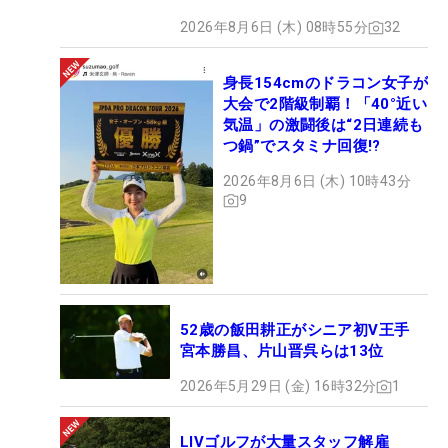
2026年8月6日 (木) 08時55分
32
身長154cmのドラコン女子が
大会で2階級制覇！「40°近い
気温」の激闘後は“2日連続も
つ鍋”でスタミナ回復!?
2026年8月6日 (木) 10時43分
9
52歳の飯田耕正がシニア初V王手
宮本勝昌、片山晋呉らは13位
2026年5月29日 (金) 16時32分
1
LIVゴルフが大量スタッフ解雇