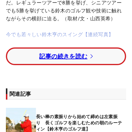
だ。レギュラーツアーで8勝を挙げ、シニアツアー
でも5勝を挙げている鈴木のゴルフ観や技術に触れ
ながらその横顔に迫る。（取材/文・山西英希）
今でも若々しい鈴木亨のスイング【連続写真】
■ヘッドの後ろにボールを置いて始動してチェック
記事の続きを読む
レギュラーツアー時代は最終日に爆発的なスコアを
出すことから、“ボンバー”の愛称で呼ばれていた鈴
木亨。チャンスを演出するアイアンショットのキレ
は今でも健在。距離感や方向性を含めて、アイアン
関連記事
ショットの正確性をアップしたいと考えるアベレー
ジゴルファーは多い。レベルは違っても、その思い
はツアープロも同じということで、鈴木にその秘訣
長い棒の素振りから始めて締めは左素振
を聞いてみた。
り 長くゴルフを楽しむための朝のルーテ
ィン【鈴木亨のゴルフ道】