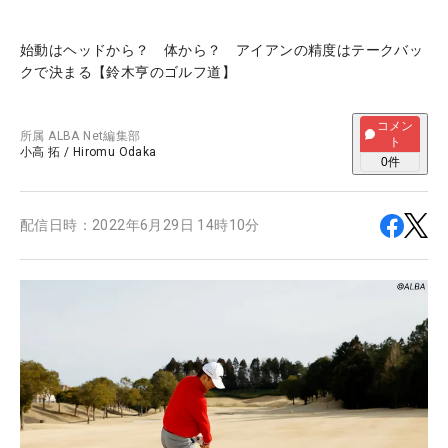
始動はヘッドから？ 体から？ アイアンの精度はテークバッ
クで決まる【鈴木亨のゴルフ道】
コメン
所属
ALBA Net編集部
ト
小高 拓
/
Hiromu Odaka
0
件
配信日時：
2022年6月29日 14時10分