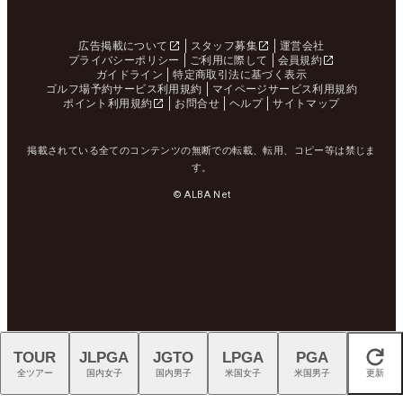
広告掲載について
スタッフ募集
運営会社
プライバシーポリシー
ご利用に際して
会員規約
ガイドライン
特定商取引法に基づく表示
ゴルフ場予約サービス利用規約
マイページサービス利用規約
ポイント利用規約
お問合せ
ヘルプ
サイトマップ
掲載されている全てのコンテンツの無断での転載、転用、コピー等は禁じま
す。
© ALBA Net
TOUR
JLPGA
JGTO
LPGA
PGA
閉じる
全ツアー
国内女子
国内男子
米国女子
米国男子
更新