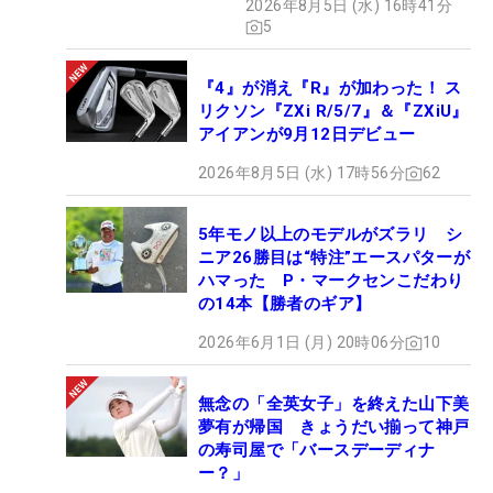
2026年8月5日 (水) 16時41分
5
『4』が消え『R』が加わった！ ス
リクソン『ZXi R/5/7』＆『ZXiU』
アイアンが9月12日デビュー
2026年8月5日 (水) 17時56分
62
5年モノ以上のモデルがズラリ シ
ニア26勝目は“特注”エースパターが
ハマった P・マークセンこだわり
の14本【勝者のギア】
2026年6月1日 (月) 20時06分
10
無念の「全英女子」を終えた山下美
夢有が帰国 きょうだい揃って神戸
の寿司屋で「バースデーディナ
ー？」