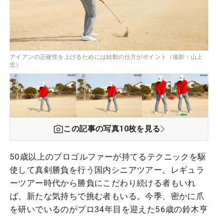
アイアンの正確性を上げるためには始動の仕方がポイント（撮影：山上
忠）
この記事の写真
10
枚を見る
50歳以上のプロゴルファーが持てるテクニックを駆
使して真剣勝負を行う国内シニアツアー。レギュラ
ーツアー時代から勝負にこだわり続ける者もいれ
ば、新たな気持ちで挑む者もいる。今季、密かに爪
を研いでいるのがプロ34年目を迎えた56歳の鈴木亨