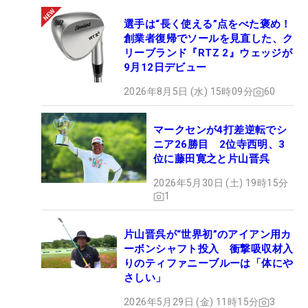
選手は“長く使える”点をべた褒め！
創業者復帰でソールを見直した、ク
リーブランド『RTZ 2』ウェッジが
9月12日デビュー
2026年8月5日 (水) 15時09分
60
マークセンが4打差逆転でシ
ニア26勝目 2位寺西明、3
位に藤田寛之と片山晋呉
2026年5月30日 (土) 19時15分
1
片山晋呉が“世界初”のアイアン用カ
ーボンシャフト投入 衝撃吸収材入
りのティファニーブルーは「体にや
さしい」
2026年5月29日 (金) 11時15分
3