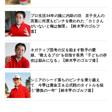
「大切なのは、テークバックです。アベレージゴル
ファーの多くは、クラブヘッドから上げようとしま
プロ生活34年の陰に内助の功 京子夫人の
すが、ボクらにその意識はありません。あくまでも
言葉に何度もピンチを救われた「カミさん
体が先に動き、その後でヘッドが勝手に動き始める
がいないと俺は無理」【鈴木亨のゴルフ
道】
からです」。手先やヘッドから動かすのではなく、
体の回転から始めるのがポイントだ。
ネガティブ思考の父を励ます歌手の愛
アベレージゴルファーの場合、ヘッドから先に動か
娘、“教えるプロ”を目指す長男「子どもの存
しているのかを理解していないと思われるが、見分
在は励みになる」【鈴木亨のゴルフ道】
ける方法としてはバックフェース側にボールを1個
置き、トップまでクラブを上げてみよう。体を動か
す前にボールが目標の反対方向に転がってしまう人
シニアのシード落ちのピンチを乗り越え
て 今季は賞金王＆公式戦のタイトルを狙
は手でクラブを上げていると考えていい。体の回転
う“勝負の一年”【鈴木亨のゴルフ道】
で行えていればヘッドとボールが同じようなスピー
ドで転がる。