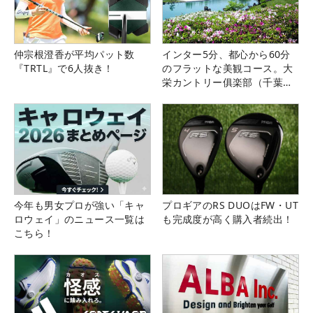
仲宗根澄香が平均パット数
インター5分、都心から60分
『TRTL』で6人抜き！
のフラットな美観コース。大
栄カントリー俱楽部（千葉
県）
今年も男女プロが強い「キャ
プロギアのRS DUOはFW・UT
ロウェイ」のニュース一覧は
も完成度が高く購入者続出！
こちら！