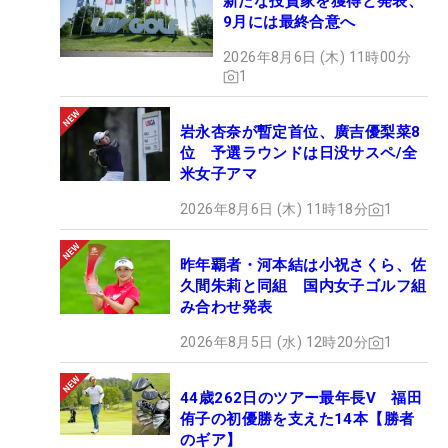
新たな投資家を獲得と発表、
9月には最終合意へ
2026年8月6日 (木) 11時00分
1
岩永杏奈が暫定首位、廣吉優梨菜8
位 予選ラウンドは日没サスペ/全
米女子アマ
2026年8月6日 (木) 11時18分
1
昨年覇者・河本結は小祝さくら、佐
久間朱莉と同組 国内女子ゴルフ組
み合わせ発表
2026年8月5日 (水) 12時20分
1
44歳262日のツアー最年長V 福田
侑子の初優勝を支えた14本【勝者
のギア】