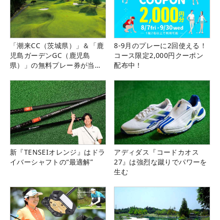
「潮来CC（茨城県）」＆「鹿
8-9月のプレーに2回使える！
児島ガーデンGC（鹿児島
コース限定2,000円クーポン
県）」の無料プレー券が当た
配布中！
る！！
新『TENSEIオレンジ』はドラ
アディダス『コードカオス
イバーシャフトの“最適解”
27』は強烈な蹴りでパワーを
生む