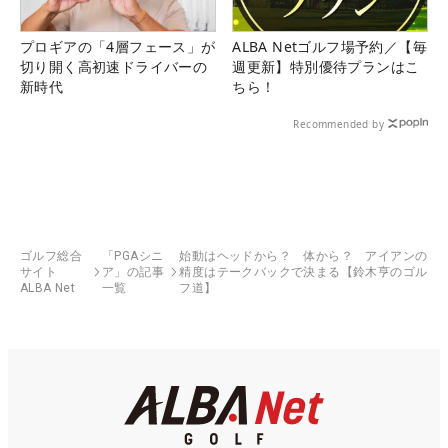
プロギアの「4層フェース」が
ALBA Netゴルフ場予約／【毎
切り開く高初速ドライバーの
週更新】特別優待プランはこ
新時代
ちら！
Recommended by
ゴルフ総合
「PGAシニ
始動はヘッドから？ 体から？ アイアンの
サイト
ア」の記事
精度はテークバックで決まる【鈴木亨のゴル
ALBA Net
一覧
フ道】