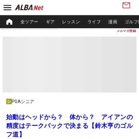
全ツアー
ギア
レッスン
ライフ
漫画
ゴルフ
メルマガ登録
PGAシニア
始動はヘッドから？ 体から？ アイアンの
精度はテークバックで決まる【鈴木亨のゴル
フ道】