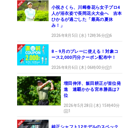
小祝さくら、川﨑春花ら女子プロ4
人が浴衣姿で長岡花火大会へ 吉本
ひかるが過ごした「最高の夏休
み！」
2026年8月5日 (水) 12時36分
6
8－9月のプレーに使える！対象コ
ース2,000円分クーポン配布中！
2026年8月6日 (木) 06時00分
1
増田伸洋、飯田耕正が首位発
進 連覇かかる宮本勝昌は7
位
2026年5月28日 (木) 15時40分
1
純正シャフト12モデルのスペック