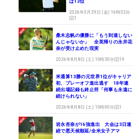
は13位
2026年5月29日 (金) 16時32分
1
桑木志帆の優勝に「もう到達しない
んじゃないか」 全英帰りの永井花
奈が受け止めた現実
2026年8月8日 (土) 10時30分
19
米通算13勝の元世界1位がキャリア
初、プレーオフ進出逃す 18年連
続出場記録も終止符「何事も永遠に
続けられない」
2026年8月8日 (土) 10時00分
1
岩永杏奈が16強進出 大会は3日連
続で悪天候順延/全米女子アマ