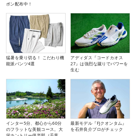
ポン配布中！
猛暑を乗り切る！ こだわり機
アディダス『コードカオス
能派パンツ4選
27』は強烈な蹴りでパワーを
生む
インター5分、都心から60分
最新モデル『FJクオンタム』
のフラットな美観コース。大
を石井良介プロがチェック
栄カントリー俱楽部（千葉