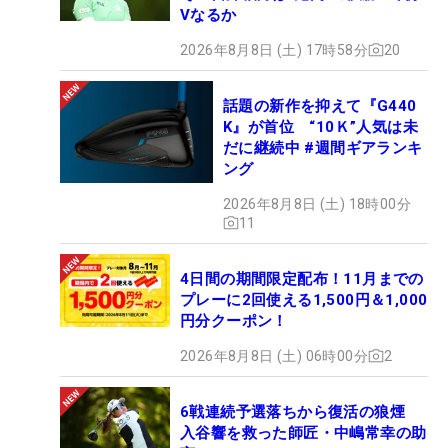
Vなるか
2026年8月8日 (土) 17時58分
20
話題の新作を抑えて『G440
K』が首位 “10Ｋ”人気は未
だに継続中 #週間ギアランキ
ング
2026年8月8日 (土) 18時00分
11
4日間の期間限定配布！11月までの
プレーに2回使える1,500円＆1,000
円分クーポン！
2026年8月8日 (土) 06時00分
2
6戦連続予選落ちから復活の狼煙
入谷響を救った師匠・中嶋常幸の助