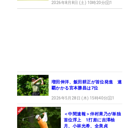
2026年8月8日 (土) 10時20分
1
増田伸洋、飯田耕正が首位発進 連
覇かかる宮本勝昌は7位
2026年5月28日 (木) 15時40分
1
＜中間速報＞仲村果乃が単独
首位浮上 1打差に吉澤柚
月、小林光希、全美貞