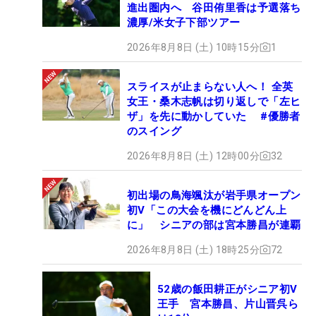
進出圏内へ 谷田侑里香は予選落ち
濃厚/米女子下部ツアー
2026年8月8日 (土) 10時15分
1
スライスが止まらない人へ！ 全英
女王・桑木志帆は切り返しで「左ヒ
ザ」を先に動かしていた #優勝者
のスイング
2026年8月8日 (土) 12時00分
32
初出場の鳥海颯汰が岩手県オープン
初V「この大会を機にどんどん上
に」 シニアの部は宮本勝昌が連覇
2026年8月8日 (土) 18時25分
72
52歳の飯田耕正がシニア初V
王手 宮本勝昌、片山晋呉ら