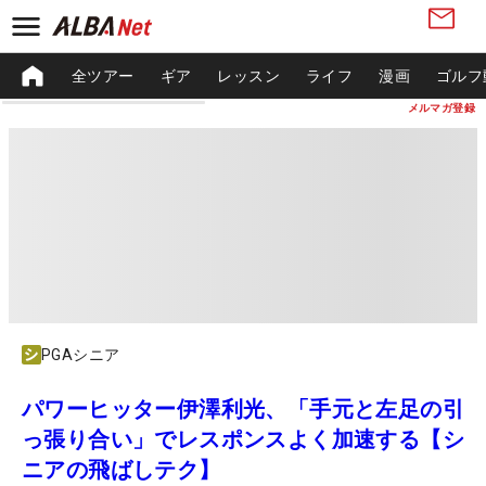
全ツアー
ギア
レッスン
ライフ
漫画
ゴルフ
メルマガ登録
PGAシニア
パワーヒッター伊澤利光、「手元と左足の引
っ張り合い」でレスポンスよく加速する【シ
ニアの飛ばしテク】