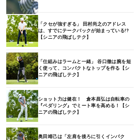
ーズになりやすいんです。でも伊澤さんはパワーが
あるので、コンパクトに収まる。たとえば、女子が
こういう感じで上げると、“くたーん”とルーズにな
「クセが強すぎる」 田村尚之のアドレス
りがちです。
は、すでにテークバックが始まっている!?
【シニアの飛ばしテク】
トップのポジションでは、グリップエンド（手元）
と左足が引っ張り合っています。左腕も背中も足も
しっかり張っているので、切り返しでグッと左下に
「仕組みはラームと一緒」 谷口徹は腕を短
踏み込んで回転していったときに、捻転差の追加が
く使って、コンパクトなトップを作る【シ
ニアの飛ばしテク】
少なく、レスポンスよく加速していきます。踏み込
んだら反応よく下りてくるパワーヒッターならでは
の動きですね。
ショット力は健在！ 倉本昌弘は自転車の
『ペダリング』でミート率を高める！【シ
その切り返しを正面から見たとき、右ヒジがほとん
ニアの飛ばしテク】
ど見えていません。もし、正面から右ヒジが見える
としたら体が起き上がっている証拠。伊澤さんは右
ヒジが見えないので、切り返しで体の起き上がりは
奥田靖己は「左肩を後ろに引くインパク