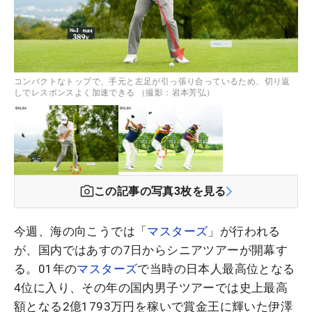
コンパクトなトップで、手元と左足が引っ張り合っているため、切り返
しでレスポンスよく加速できる （撮影：岩本芳弘）
この記事の写真
3
枚を見る
今週、海の向こうでは「
マスターズ
」が行われる
が、国内ではあすの7日からシニアツアーが開幕す
る。01年の
マスターズ
で当時の日本人最高位となる
4位に入り、その年の国内男子ツアーでは史上最高
額となる2億1793万円を稼いで賞金王に輝いた伊澤