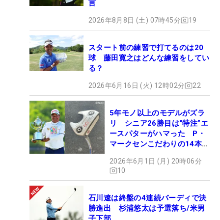
言
2026年8月8日 (土) 07時45分
19
スタート前の練習で打てるのは20
球 藤田寛之はどんな練習をしてい
る？
2026年6月16日 (火) 12時02分
22
5年モノ以上のモデルがズラ
リ シニア26勝目は“特注”エ
ースパターがハマった P・
マークセンこだわりの14本
【勝者のギア】
2026年6月1日 (月) 20時06分
10
石川遼は終盤の4連続バーディで決
勝進出 杉浦悠太は予選落ち/米男
子下部