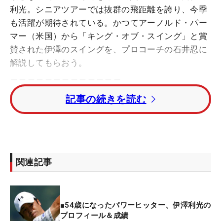
利光。シニアツアーでは抜群の飛距離を誇り、今季
も活躍が期待されている。かつてアーノルド・パー
マー（米国）から「キング・オブ・スイング」と賞
賛された伊澤のスイングを、プロコーチの石井忍に
解説してもらおう。
＿＿＿＿＿＿＿＿＿＿＿＿＿
記事の続きを読む
シニア離れしたパワー！ 伊澤利光のドライバース
イング【正面・後方連続写真】
伊澤さんはパワーヒッターの要素たっぷりのシニア
っぽくないスイングですね。まずバックスイングで
関連記事
は、腕の三角形をずっと変えずに上げていくこと
で、胸板がしっかり回転していきます。普通、これ
だけ右腕を伸ばしっぱなしで上げると、腕の剛性と
■54歳になったパワーヒッター、伊澤利光の
しては弱いので、トップでヘッドが下に垂れたりル
プロフィール＆成績