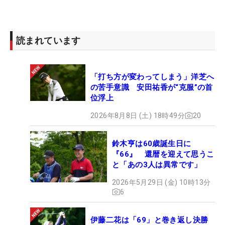
読まれています
「打ち方が変わってしまう」洋芝へ
の苦手意識 安田祐香が“克服”の首
位浮上
2026年8月8日 (土) 18時49分
20
鈴木亨は60歳誕生日に
『66』 還暦を迎えて思うこ
と「あの3人は異常です」
2026年5月29日 (金) 10時13分
6
伊藤二花は「69」と巻き返し決勝