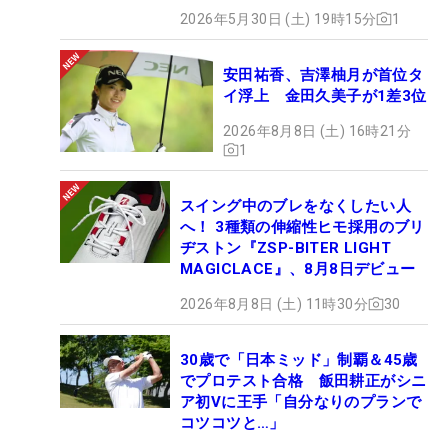
2026年5月30日 (土) 19時15分
1
安田祐香、吉澤柚月が首位タ
イ浮上 金田久美子が1差3位
2026年8月8日 (土) 16時21分
1
スイング中のブレをなくしたい人
へ！ 3種類の伸縮性ヒモ採用のブリ
ヂストン『ZSP-BITER LIGHT
MAGICLACE』、8月8日デビュー
2026年8月8日 (土) 11時30分
30
30歳で「日本ミッド」制覇＆45歳
でプロテスト合格 飯田耕正がシニ
ア初Vに王手「自分なりのプランで
コツコツと…」