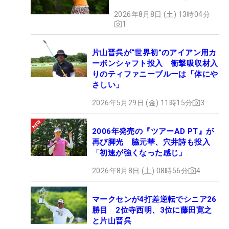
2026年8月8日 (土) 13時04分
1
片山晋呉が“世界初”のアイアン用カ
ーボンシャフト投入 衝撃吸収材入
りのティファニーブルーは「体にや
さしい」
2026年5月29日 (金) 11時15分
3
2006年発売の『ツアーAD PT』が
再び脚光 脇元華、穴井詩も投入
「初速が強くなった感じ」
2026年8月8日 (土) 08時56分
4
マークセンが4打差逆転でシニア26
勝目 2位寺西明、3位に藤田寛之
と片山晋呉