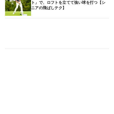
ト」で、ロフトを立てて強い球を打つ【シ
ほとんどなく、お腹や背中に丸みが出てきます。
タ
ニアの飛ばしテク】
イガー・ウッズ
も同じ動きをしますが、これも前傾
をキープしたまま強く叩いていくパワーヒッターの
特長です。
そして、ダウンスイングの終盤まで左ツマ先がめく
れないところが、ボールがつかまるポイント。左サ
イドが流れていく動きが防げるので、いいタイミン
グで手元が減速して、ヘッドが加速していきます。
反対にダウンスイングの早い段階で左足がべろんと
めくれてしまうと、上体が左に流れてフェースが開
き、ボールがつかまりません。