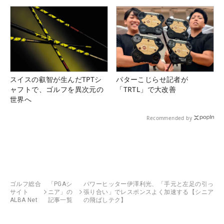
スイスの叡智が生んだTPTシ
パターこじらせ記者が
ャフトで、ゴルフを異次元の
「TRTL」で大改善
世界へ
Recommended by
ゴルフ総合
「PGAシ
パワーヒッター伊澤利光、「手元と左足の引っ
サイト
ニア」の
張り合い」でレスポンスよく加速する【シニア
ALBA Net
記事一覧
の飛ばしテク】