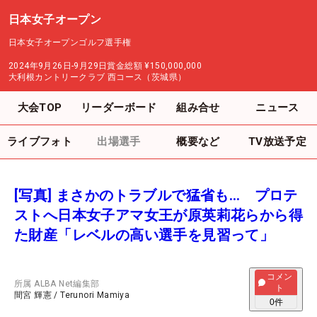
日本女子オープン
日本女子オープンゴルフ選手権
2024年9月26日-9月29日
賞金総額
¥150,000,000
大利根カントリークラブ 西コース（茨城県）
大会TOP
リーダーボード
組み合せ
ニュース
ライブフォト
出場選手
概要など
TV放送予定
[写真] まさかのトラブルで猛省も… プロテ
ストへ日本女子アマ女王が原英莉花らから得
た財産「レベルの高い選手を見習って」
コメン
所属
ALBA Net編集部
ト
間宮 輝憲
/
Terunori Mamiya
0
件