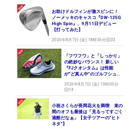
お助けドルフィンが激スピンに！
ノーメッキのキャスコ『DW-125G
High Spin』、9月11日デビュー
【打ってみた】
2026年8月7日 (金) 18時36分
33
「フワフワ」と「しっかり」
の絶妙なバランス！ 新しい
『FJクオンタム』は性能
が“ど真ん中”のゴルフシュー
ズだった
2026年8月7日 (金) 10時00分
14
小祝さくらが長岡花火を満喫 束の
間のオフも最後は「見るってすごく
過酷だなぁ」【女子ツアーの“ヒト
ネタ”】