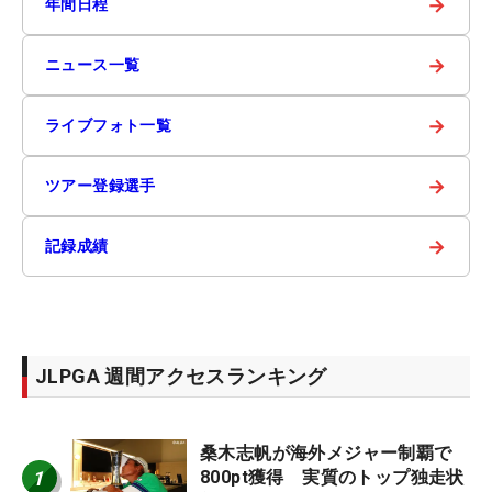
→
年間日程
→
ニュース一覧
→
ライブフォト一覧
→
ツアー登録選手
→
記録成績
JLPGA 週間アクセスランキング
桑木志帆が海外メジャー制覇で
1
800pt獲得 実質のトップ独走状