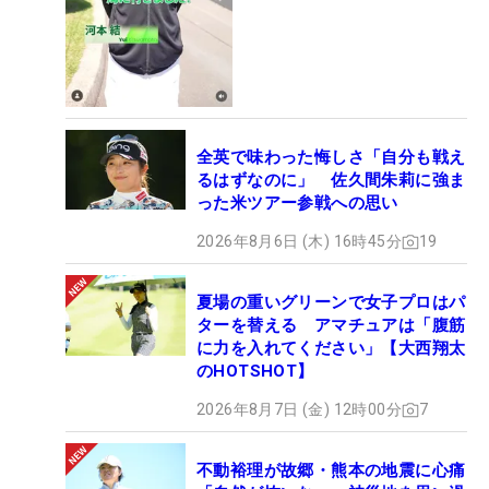
全英で味わった悔しさ「自分も戦え
るはずなのに」 佐久間朱莉に強ま
った米ツアー参戦への思い
2026年8月6日 (木) 16時45分
19
夏場の重いグリーンで女子プロはパ
ターを替える アマチュアは「腹筋
に力を入れてください」【大西翔太
のHOTSHOT】
2026年8月7日 (金) 12時00分
7
不動裕理が故郷・熊本の地震に心痛