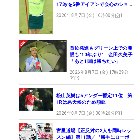
173yを5番アイアンで会心のショッ
ト
2026年8月7日 (金) 16時00分
1
首位発進もグリーン上での開
眼も“10年ぶり” 金田久美子
「あと1回は勝ちたい」
2026年8月7日 (金) 17時29分
19
松山英樹は5アンダー暫定11位 第
1Rは悪天候のため順延
2026年8月7日 (金) 08時26分
1
宮里道場【正反対の2人を同時レッ
スン編】第11話／『勝手にローボ