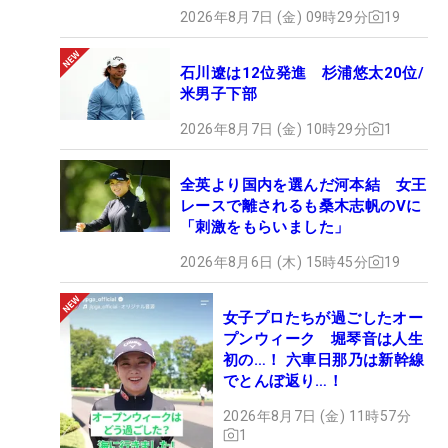
2026年8月7日 (金) 09時29分
19
石川遼は12位発進 杉浦悠太20位/
米男子下部
2026年8月7日 (金) 10時29分
1
全英より国内を選んだ河本結 女王
レースで離されるも桑木志帆のVに
「刺激をもらいました」
2026年8月6日 (木) 15時45分
19
女子プロたちが過ごしたオー
プンウィーク 堀琴音は人生
初の…！ 六車日那乃は新幹線
でとんぼ返り…！
2026年8月7日 (金) 11時57分
1