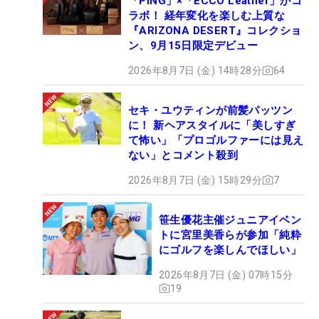
「PING」×「ECCO Leather」がコ
ラボ！ 経年変化を楽しむ上質な
『ARIZONA DESERT』コレクショ
ン、9月15日限定デビュー
2026年8月7日 (金) 14時28分
64
セキ・ユウティンが前髪パッツン
に！ 新ヘアスタイルに「美しすぎ
て怖い」「プロゴルファーには見え
ない」とコメント殺到
2026年8月7日 (金) 15時29分
7
笹生優花主催ジュニアイベン
トに宮里美香らが参加「純粋
にゴルフを楽しんでほしい」
2026年8月7日 (金) 07時15分
19