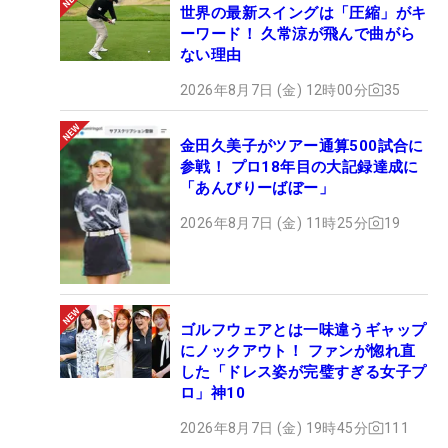
世界の最新スイングは「圧縮」がキ
ーワード！ 久常涼が飛んで曲がら
ない理由
2026年8月7日 (金) 12時00分
35
金田久美子がツアー通算500試合に
参戦！ プロ18年目の大記録達成に
「あんびりーばぼー」
2026年8月7日 (金) 11時25分
19
ゴルフウェアとは一味違うギャップ
にノックアウト！ ファンが惚れ直
した「ドレス姿が完璧すぎる女子プ
ロ」神10
2026年8月7日 (金) 19時45分
111