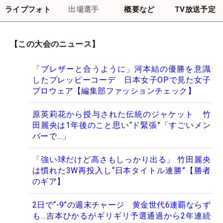
ライブフォト
出場選手
概要など
TV放送予定
【この大会のニュース】
「ブレザーと合うように」河本結の優勝を意識
したプレッピーコーデ 日本女子OPで見た女子
プロウェア【編集部ファッションチェック】
原英莉花から授与された伝統のジャケット 竹
田麗央は1年後のこと思い“ド緊張”「すごいメン
バーで…」
「強い球だけど高さもしっかり出る」 竹田麗央
は慣れた3W再投入し“日本タイトル連勝”【勝者
のギア】
2日で“-9”の週末チャージ 黄金世代6連覇ならず
も…吉本ひかるがギリギリ予選通過から2年連続