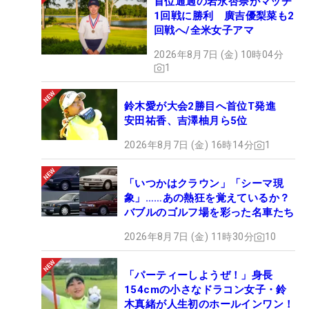
首位通過の岩永杏奈がマッチ
1回戦に勝利 廣吉優梨菜も2
回戦へ/全米女子アマ
2026年8月7日 (金) 10時04分
1
鈴木愛が大会2勝目へ首位T発進
安田祐香、吉澤柚月ら5位
2026年8月7日 (金) 16時14分
1
「いつかはクラウン」「シーマ現
象」……あの熱狂を覚えているか？
バブルのゴルフ場を彩った名車たち
2026年8月7日 (金) 11時30分
10
「パーティーしようぜ！」身長
154cmの小さなドラコン女子・鈴
木真緒が人生初のホールインワン！