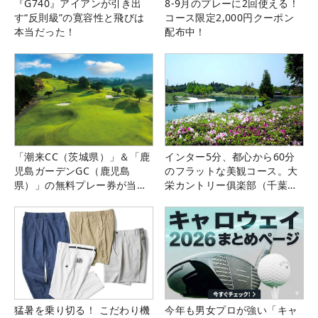
『G740』アイアンが引き出
8-9月のプレーに2回使える！
す“反則級”の寛容性と飛びは
コース限定2,000円クーポン
本当だった！
配布中！
「潮来CC（茨城県）」＆「鹿
インター5分、都心から60分
児島ガーデンGC（鹿児島
のフラットな美観コース。大
県）」の無料プレー券が当た
栄カントリー俱楽部（千葉
る！！
県）
猛暑を乗り切る！ こだわり機
今年も男女プロが強い「キャ