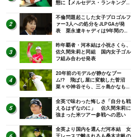
態に【メルセデス・ランキング番
外編】
不倫問題起こした女子プロゴルフ
2
ァー3人への処分をJLPGAが発
表 栗永遼キャディは9年間の立
ち入り禁止
昨年覇者・河本結は小祝さくら、
3
佐久間朱莉と同組 国内女子ゴル
フ組み合わせ発表
20年前のモデルが静かなブー
4
ム!? 飛ばし屋に変貌した菅沼
菜々や神谷そら、三ヶ島かなも使
う“名器”が人気な理由【ツアープ
ロたちの“飛ばしギア”】
全英で味わった悔しさ「自分も戦
5
えるはずなのに」 佐久間朱莉に
強まった米ツアー参戦への思い
全英より国内を選んだ河本結 女
6
王レースで離されるも桑木志帆の