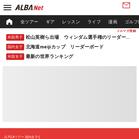
全ツアー
ギア
レッスン
ライフ
漫画
ゴルフ
メルマガ登録
松山英樹ら出場 ウィンダム選手権のリーダーボード
米国男子
北海道meijiカップ リーダーボード
国内女子
最新の世界ランキング
米国女子
JLPGAツアー
国内女子