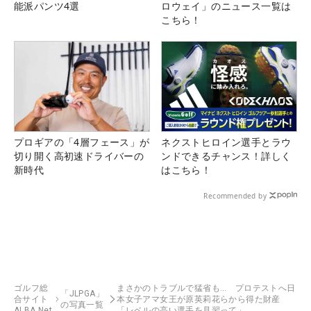
能派パンツ4選
ロウェイ」のニュース一覧は
こちら！
プロギアの「4層フェース」が
ネクストヒロイン選手とラウ
切り開く高初速ドライバーの
ンドできるチャンス！詳しく
新時代
はこちら！
Recommended by
ゴルフ総
まさかのトラブルで猛省も… プロテストへ日
「JLPGA」
合サイト
本女子アマ女王が原英莉花らから得た財産
の写真一覧
ALBA Net
「レベルの高い選手を見習って」