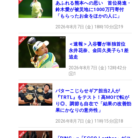
あふれる熊本への思い 首位発進・
鈴木愛が被災地に1000万円寄付
「もらったお金をほかの人に」
2026年8月7日 (金) 18時10分
19
＜速報＞入谷響が単独首位
永井花奈、金田久美子ら1差
追走
2026年8月7日 (金) 12時42分
1
パターこじらせギア担当2人が
『TRTL』をテスト！高MOIで転が
り◎、調節も自在で「結果の改善効
果にかなりの意外性」
2026年8月7日 (金) 11時15分
18