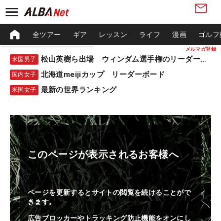
全ツアー
ギア
レッスン
ライフ
漫画
ゴルフ
メルマガ登録
松山英樹ら出場 ウィンダム選手権のリーダーボード
米国男子
北海道meijiカップ リーダーボード
国内女子
最新の世界ランキング
米国女子
このページが表示されるお客様へ
ページを更新するとサイトの閲覧を続けることがで
きます。
広告ブロッカーやトラッキング防止機能をオンにし