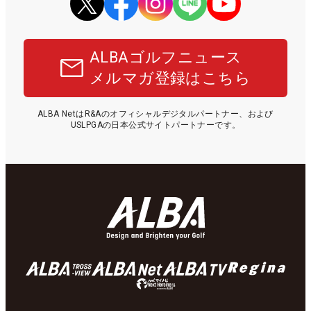
ALBAゴルフニュース
メルマガ登録はこちら
ALBA NetはR&Aのオフィシャルデジタルパートナー、および
USLPGAの日本公式サイトパートナーです。