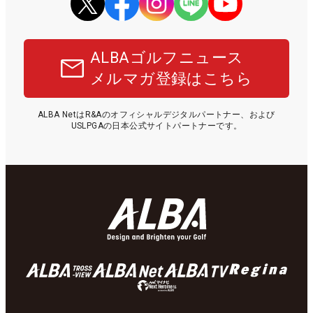
ALBAゴルフニュース
メルマガ登録はこちら
ALBA NetはR&Aのオフィシャルデジタルパートナー、および
USLPGAの日本公式サイトパートナーです。