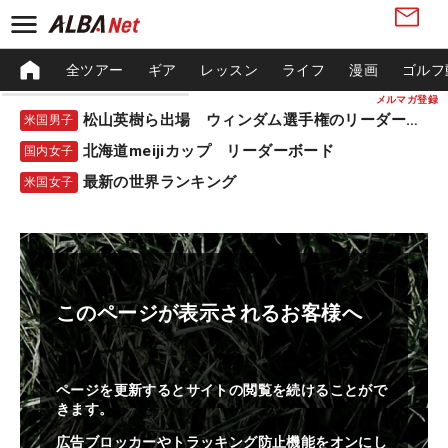
全ツアー
ギア
レッスン
ライフ
漫画
ゴルフ
メルマガ登録
松山英樹ら出場 ウィンダム選手権のリーダーボード
米国男子
北海道meijiカップ リーダーボード
国内女子
最新の世界ランキング
米国女子
このページが表示されるお客様へ
ページを更新するとサイトの閲覧を続けることがで
きます。
広告ブロッカーやトラッキング防止機能をオンにし