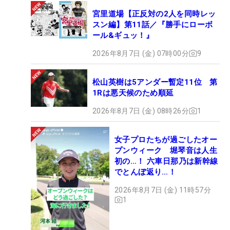
宮里道場【正反対の2人を同時レッ
スン編】第11話／『勝手にローボ
ール&ギュッ！』
2026年8月7日 (金) 07時00分
9
松山英樹は5アンダー暫定11位 第
1Rは悪天候のため順延
2026年8月7日 (金) 08時26分
1
女子プロたちが過ごしたオー
プンウィーク 堀琴音は人生
初の…！ 六車日那乃は新幹線
でとんぼ返り…！
2026年8月7日 (金) 11時57分
1