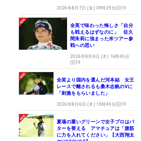
2026年8月7日 (金) 09時29分
19
全英で味わった悔しさ「自分
も戦えるはずなのに」 佐久
間朱莉に強まった米ツアー参
戦への思い
2026年8月6日 (木) 16時45分
19
全英より国内を選んだ河本結 女王
レースで離されるも桑木志帆のVに
「刺激をもらいました」
2026年8月6日 (木) 15時45分
19
夏場の重いグリーンで女子プロはパ
ターを替える アマチュアは「腹筋
に力を入れてください」【大西翔太