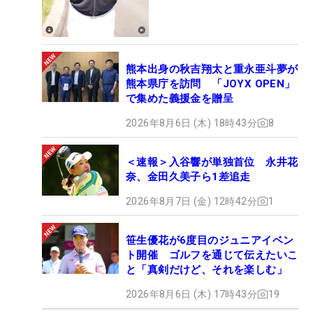
熊本出身の秋吉翔太と重永亜斗夢が
熊本県庁を訪問 「JOYX OPEN」
で集めた義援金を贈呈
2026年8月6日 (木) 18時43分
8
＜速報＞入谷響が単独首位 永井花
奈、金田久美子ら1差追走
2026年8月7日 (金) 12時42分
1
笹生優花が6度目のジュニアイベン
ト開催 ゴルフを通じて伝えたいこ
と「真剣だけど、それを楽しむ」
2026年8月6日 (木) 17時43分
19