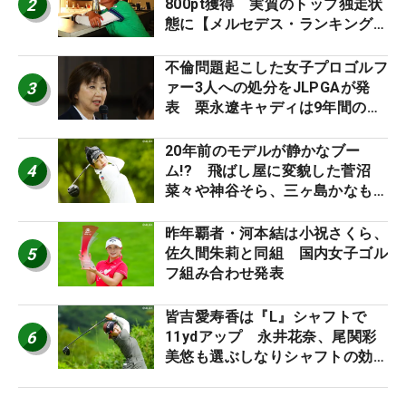
2
800pt獲得 実質のトップ独走状
態に【メルセデス・ランキング番
外編】
不倫問題起こした女子プロゴルフ
3
ァー3人への処分をJLPGAが発
表 栗永遼キャディは9年間の立
ち入り禁止
20年前のモデルが静かなブー
4
ム!? 飛ばし屋に変貌した菅沼
菜々や神谷そら、三ヶ島かなも使
う“名器”が人気な理由【ツアープ
ロたちの“飛ばしギア”】
昨年覇者・河本結は小祝さくら、
5
佐久間朱莉と同組 国内女子ゴル
フ組み合わせ発表
皆吉愛寿香は『L』シャフトで
6
11ydアップ 永井花奈、尾関彩
美悠も選ぶしなりシャフトの効果
【ツアープロたちの“飛ばしギ
ア”】