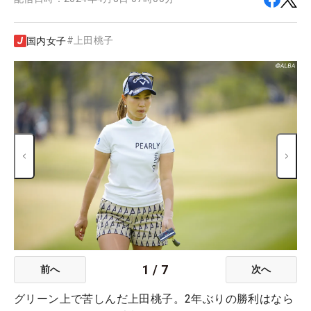
#
上田桃子
国内女子
1
/
7
前へ
次へ
グリーン上で苦しんだ上田桃子。2年ぶりの勝利はなら