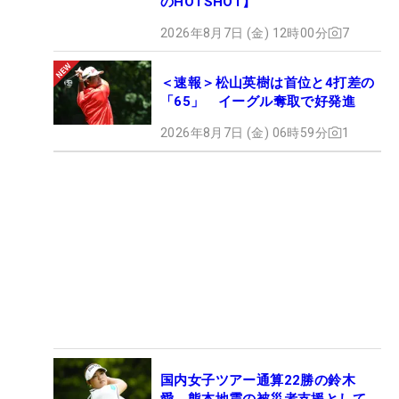
のHOTSHOT】
2026年8月7日 (金) 12時00分
7
＜速報＞松山英樹は首位と4打差の
「65」 イーグル奪取で好発進
2026年8月7日 (金) 06時59分
1
国内女子ツアー通算22勝の鈴木
愛 熊本地震の被災者支援として