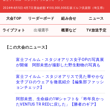
2024年4月5日-4月7日
賞金総額
¥100,000,000
石坂ゴルフ倶楽部（埼玉県）
大会TOP
リーダーボード
組み合せ
ニュース
ライブフォト
出場選手
概要など
TV放送予定
【この大会のニュース】
富士フイルム・スタジオアリス女子OPの写真展
が開催 阿部未悠が撮影した野生動物の写真も
富士フイルム・スタジオアリスで見た華やかな
女子プロのウェアを徹底紹介【編集部ファッシ
ョンチェック】
阿部未悠、生命線の1Wシャフトを「昨年良かっ
たVENTUS TR REDに戻した」【勝者のギア】