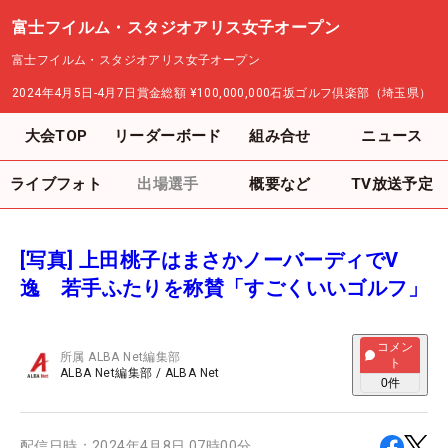
富士フイルム・スタジオアリス女子オープン
富士フイルム・スタジオアリス女子オープン
2024年4月5日-4月7日
賞金総額
¥100,000,000
石坂ゴルフ倶楽部（埼玉県）
大会TOP
リーダーボード
組み合せ
ニュース
ライブフォト
出場選手
概要など
TV放送予定
[写真] 上田桃子はまさかノーバーディでV
逸 若手ふたりを称賛「すごくいいゴルフ」
コメン
所属
ALBA Net編集部
ト
ALBA Net編集部
/
ALBA Net
0
件
配信日時：
2024年4月8日 07時00分