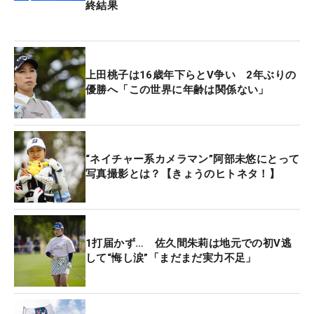
終結果
上田桃子は16歳年下らとV争い 2年ぶりの
優勝へ「この世界に年齢は関係ない」
“ネイチャー系カメラマン”阿部未悠にとって
写真撮影とは？【きょうのヒトネタ！】
1打届かず… 佐久間朱莉は地元での初V逃
して“悔し涙”「まだまだ実力不足」