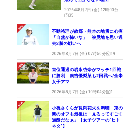
2026年8月7日 (金) 12時00分
35
不動裕理が故郷・熊本の地震に心痛
「自然が怖いな」 被災地を思い過
去2勝の戦いへ
2026年8月7日 (金) 07時50分
19
首位通過の岩永杏奈がマッチ1回戦
に勝利 廣吉優梨菜も2回戦へ/全米
女子アマ
2026年8月7日 (金) 10時04分
1
小祝さくらが長岡花火を満喫 束の
間のオフも最後は「見るってすごく
過酷だなぁ」【女子ツアーの“ヒト
ネタ”】