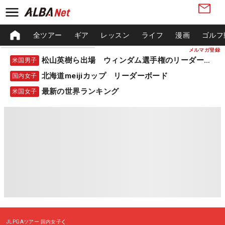
全ツアー
ギア
レッスン
ライフ
漫画
ゴルフ
メルマガ登録
松山英樹ら出場 ウィンダム選手権のリーダーボード
米国男子
北海道meijiカップ リーダーボード
国内女子
最新の世界ランキング
米国女子
JLPGAツアー
国内女子