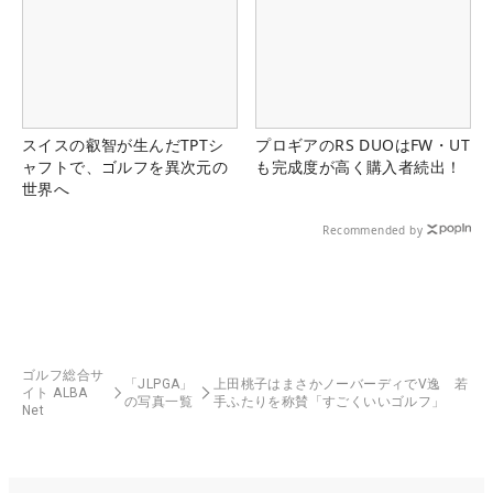
スイスの叡智が生んだTPTシ
プロギアのRS DUOはFW・UT
ャフトで、ゴルフを異次元の
も完成度が高く購入者続出！
世界へ
Recommended by
ゴルフ総合サ
「JLPGA」
上田桃子はまさかノーバーディでV逸 若
イト ALBA
の写真一覧
手ふたりを称賛「すごくいいゴルフ」
Net