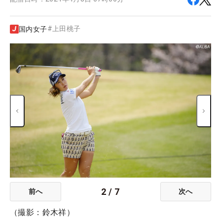
#
上田桃子
国内女子
2
/
7
前へ
次へ
（撮影：鈴木祥）