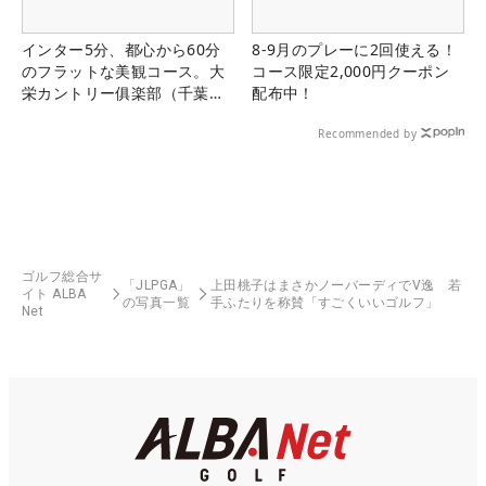
インター5分、都心から60分
8-9月のプレーに2回使える！
のフラットな美観コース。大
コース限定2,000円クーポン
栄カントリー俱楽部（千葉
配布中！
県）
Recommended by
ゴルフ総合サ
「JLPGA」
上田桃子はまさかノーバーディでV逸 若
イト ALBA
の写真一覧
手ふたりを称賛「すごくいいゴルフ」
Net