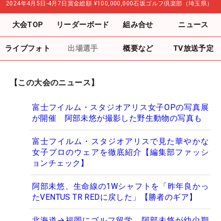
2024年4月5日-4月7日
賞金総額
¥100,000,000
石坂ゴルフ倶楽部（埼玉県）
大会TOP
リーダーボード
組み合せ
ニュース
ライブフォト
出場選手
概要など
TV放送予定
【この大会のニュース】
富士フイルム・スタジオアリス女子OPの写真展
が開催 阿部未悠が撮影した野生動物の写真も
富士フイルム・スタジオアリスで見た華やかな
女子プロのウェアを徹底紹介【編集部ファッシ
ョンチェック】
阿部未悠、生命線の1Wシャフトを「昨年良かっ
たVENTUS TR REDに戻した」【勝者のギア】
北海道→福岡にゴルフ留学 阿部未悠が幼少期