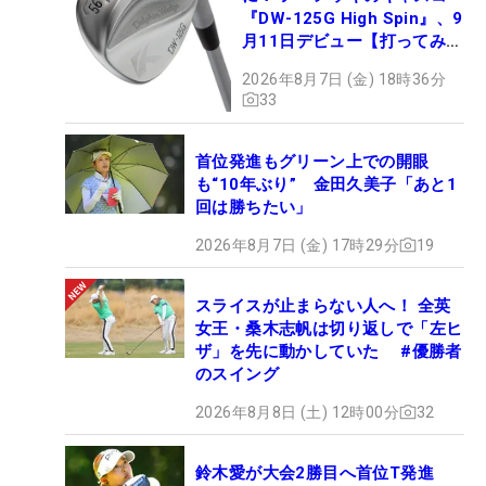
『DW-125G High Spin』、9
月11日デビュー【打ってみ
た】
2026年8月7日 (金) 18時36分
33
首位発進もグリーン上での開眼
も“10年ぶり” 金田久美子「あと1
回は勝ちたい」
2026年8月7日 (金) 17時29分
19
スライスが止まらない人へ！ 全英
女王・桑木志帆は切り返しで「左ヒ
ザ」を先に動かしていた #優勝者
のスイング
2026年8月8日 (土) 12時00分
32
鈴木愛が大会2勝目へ首位T発進