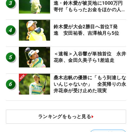
3
進・鈴木愛が被災地に1000万円
寄付「もらったお金をほかの人
に」
鈴木愛が大会2勝目へ首位T発
4
進 安田祐香、吉澤柚月ら5位
＜速報＞入谷響が単独首位 永井
5
花奈、金田久美子ら1差追走
桑木志帆の優勝に「もう到達しな
6
いんじゃないか」 全英帰りの永
井花奈が受け止めた現実
ランキングをもっと見る