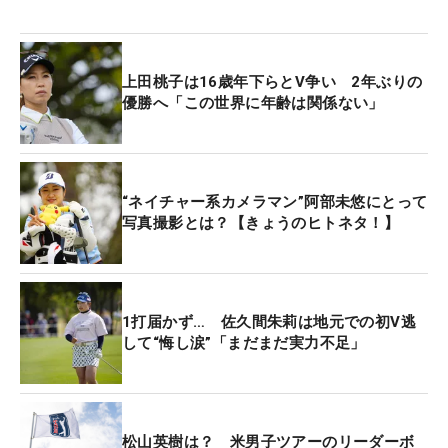
上田桃子は16歳年下らとV争い 2年ぶりの
優勝へ「この世界に年齢は関係ない」
“ネイチャー系カメラマン”阿部未悠にとって
写真撮影とは？【きょうのヒトネタ！】
1打届かず… 佐久間朱莉は地元での初V逃
して“悔し涙”「まだまだ実力不足」
松山英樹は？ 米男子ツアーのリーダーボ