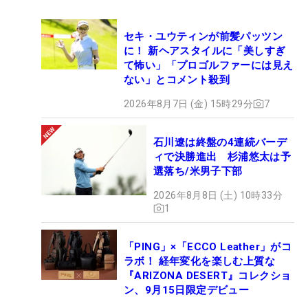
セキ・ユウティンが前髪パッツン
に！ 新ヘアスタイルに「美しすぎ
て怖い」「プロゴルファーには見え
ない」とコメント殺到
2026年8月7日 (金) 15時29分
7
石川遼は終盤の4連続バーデ
ィで決勝進出 杉浦悠太は予
選落ち/米男子下部
2026年8月8日 (土) 10時33分
1
「PING」×「ECCO Leather」がコ
ラボ！ 経年変化を楽しむ上質な
『ARIZONA DESERT』コレクショ
ン、9月15日限定デビュー