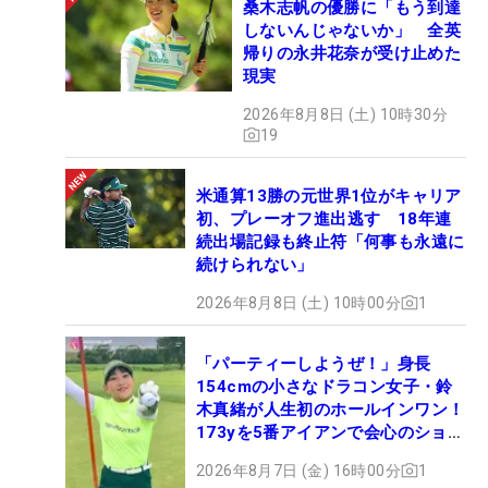
桑木志帆の優勝に「もう到達
しないんじゃないか」 全英
帰りの永井花奈が受け止めた
現実
2026年8月8日 (土) 10時30分
19
米通算13勝の元世界1位がキャリア
初、プレーオフ進出逃す 18年連
続出場記録も終止符「何事も永遠に
続けられない」
2026年8月8日 (土) 10時00分
1
「パーティーしようぜ！」身長
154cmの小さなドラコン女子・鈴
木真緒が人生初のホールインワン！
173yを5番アイアンで会心のショッ
ト
2026年8月7日 (金) 16時00分
1