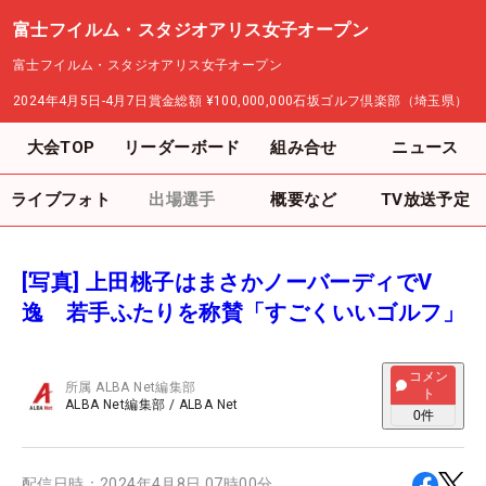
富士フイルム・スタジオアリス女子オープン
富士フイルム・スタジオアリス女子オープン
2024年4月5日-4月7日
賞金総額
¥100,000,000
石坂ゴルフ倶楽部（埼玉県）
大会TOP
リーダーボード
組み合せ
ニュース
ライブフォト
出場選手
概要など
TV放送予定
[写真] 上田桃子はまさかノーバーディでV
逸 若手ふたりを称賛「すごくいいゴルフ」
コメン
所属
ALBA Net編集部
ト
ALBA Net編集部
/
ALBA Net
0
件
配信日時：
2024年4月8日 07時00分