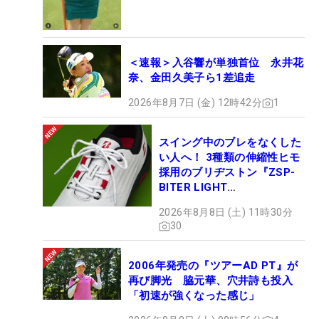
＜速報＞入谷響が単独首位 永井花
奈、金田久美子ら1差追走
2026年8月7日 (金) 12時42分
1
スイング中のブレをなくした
い人へ！ 3種類の伸縮性ヒモ
採用のブリヂストン『ZSP-
BITER LIGHT
MAGICLACE』、8月8日デビ
2026年8月8日 (土) 11時30分
ュー
30
2006年発売の『ツアーAD PT』が
再び脚光 脇元華、穴井詩も投入
「初速が強くなった感じ」