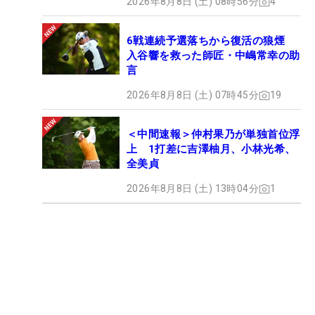
2026年8月8日 (土) 08時56分
4
6戦連続予選落ちから復活の狼煙
入谷響を救った師匠・中嶋常幸の助
言
2026年8月8日 (土) 07時45分
19
＜中間速報＞仲村果乃が単独首位浮
上 1打差に吉澤柚月、小林光希、
全美貞
2026年8月8日 (土) 13時04分
1