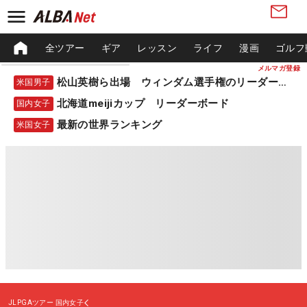
全ツアー
ギア
レッスン
ライフ
漫画
ゴルフ
メルマガ登録
松山英樹ら出場 ウィンダム選手権のリーダーボード
米国男子
北海道meijiカップ リーダーボード
国内女子
最新の世界ランキング
米国女子
JLPGAツアー
国内女子