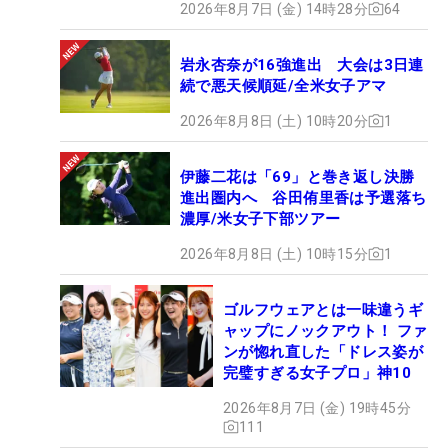
2026年8月7日 (金) 14時28分
64
岩永杏奈が16強進出 大会は3日連
続で悪天候順延/全米女子アマ
2026年8月8日 (土) 10時20分
1
伊藤二花は「69」と巻き返し決勝
進出圏内へ 谷田侑里香は予選落ち
濃厚/米女子下部ツアー
2026年8月8日 (土) 10時15分
1
ゴルフウェアとは一味違うギ
ャップにノックアウト！ ファ
ンが惚れ直した「ドレス姿が
完璧すぎる女子プロ」神10
2026年8月7日 (金) 19時45分
111