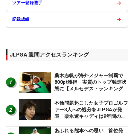
→
ツアー登録選手
→
記録成績
JLPGA 週間アクセスランキング
桑木志帆が海外メジャー制覇で
1
800pt獲得 実質のトップ独走状
態に【メルセデス・ランキング番
外編】
不倫問題起こした女子プロゴルフ
2
ァー3人への処分をJLPGAが発
表 栗永遼キャディは9年間の立
ち入り禁止
あふれる熊本への思い 首位発