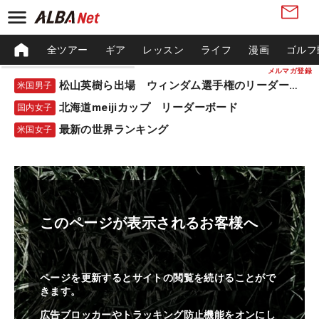
全ツアー
ギア
レッスン
ライフ
漫画
ゴルフ
メルマガ登録
松山英樹ら出場 ウィンダム選手権のリーダーボード
米国男子
北海道meijiカップ リーダーボード
国内女子
最新の世界ランキング
米国女子
このページが表示されるお客様へ
ページを更新するとサイトの閲覧を続けることがで
きます。
広告ブロッカーやトラッキング防止機能をオンにし