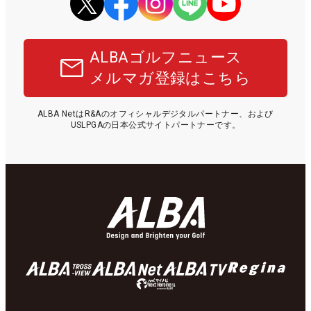
ALBAゴルフニュース
メルマガ登録はこちら
ALBA NetはR&Aのオフィシャルデジタルパートナー、および
USLPGAの日本公式サイトパートナーです。