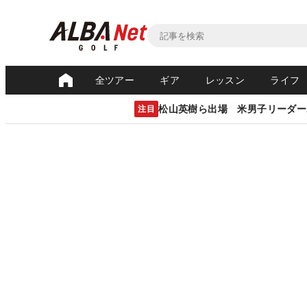
全ツアー
ギア
レッスン
ライフ
松山英樹ら出場 米男子リーダー
注目