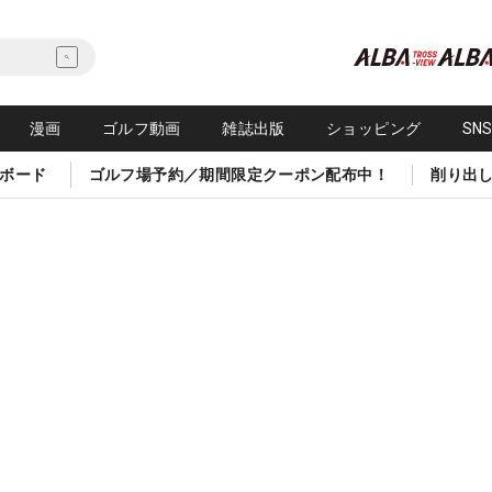
漫画
ゴルフ動画
雑誌出版
ショッピング
SN
ボード
ゴルフ場予約／期間限定クーポン配布中！
削り出