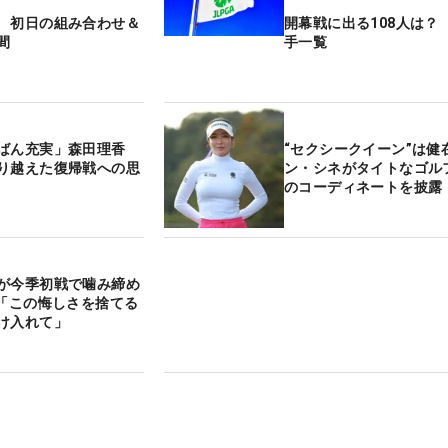
 初日の組み合わせ＆
開幕戦に出る108人は？
間
手一覧
ばん充実」森田理香
“セクシークイーン”は健
り越えた復帰戦への思
ン・シネがタイトなゴル
のコーディネートを披露
が今季初戦で噛み締め
 「この悔しさを捨てる
け入れて」