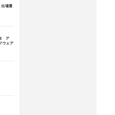
 出場選
在 ア
フウェア