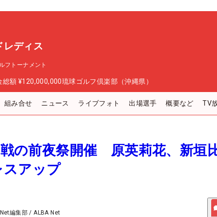
ドレディス
ルフトーナメント
金総額
¥120,000,000
琉球ゴルフ倶楽部（沖縄県）
組み合せ
ニュース
ライブフォト
出場選手
概要など
TV
開幕戦の前夜祭開催 原英莉花、新垣
レスアップ
 Net編集部
/
ALBA Net