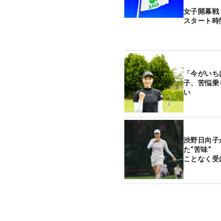
女子開幕戦
スタート時
「今がいち
子、苦悩乗
い
渋野日向子
た“苦味”
ことなく受