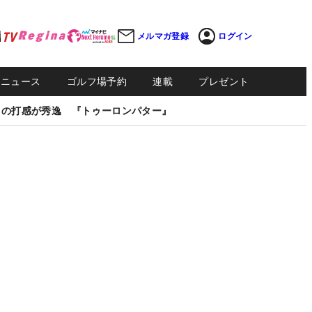
メルマガ登録
ログイン
Sニュース
ゴルフ場予約
連載
プレゼント
しの打感が秀逸 『トゥーロンパター』