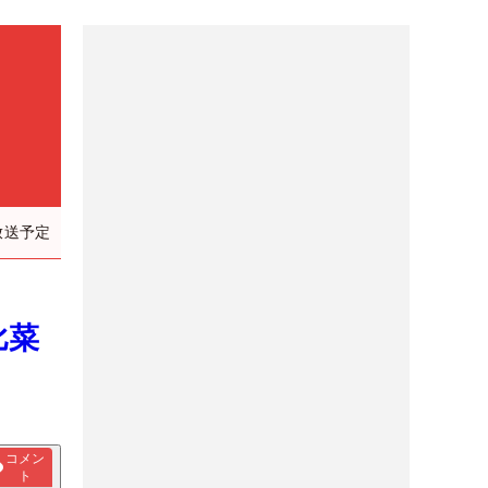
放送予定
比菜
コメン
ト