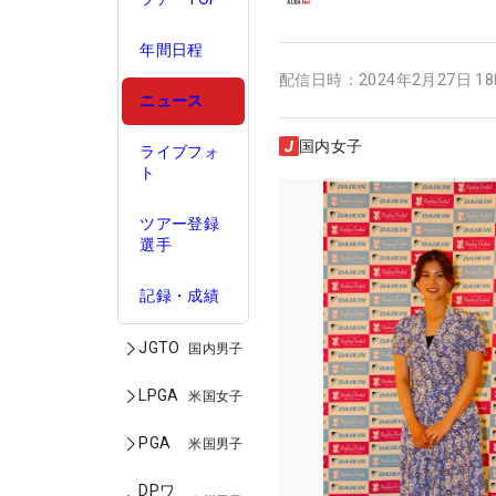
年間日程
配信日時：
2024年2月27日 1
ニュース
国内女子
ライブフォ
ト
ツアー登録
選手
記録・成績
JGTO
国内男子
LPGA
米国女子
PGA
米国男子
DPワ