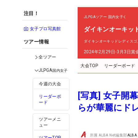
注目！
JLPGAツアー
国内女子
ダイキンオーキッ
女子プロ写真館
ツアー情報
ダイキンオーキッドレディスゴ
2024年2月29日-3月3日
賞
全ツアー
大会TOP
リーダーボード
JLPGA
国内女子
今週の大会
[写真] 女子
リーダーボ
ード
らが華麗にド
ツアーメニ
ュー
所属
ALBA Net編集部
ALBA
ツアーTOP