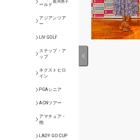
欧州男子
ールド
アジアンツア
ー
LIV GOLF
ステップ・ア
ップ
ネクストヒロ
イン
PGAシニア
ACNツアー
アマチュア・
他
LADY GO CUP