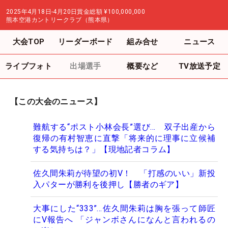
2025年4月18日-4月20日
賞金総額
¥100,000,000
熊本空港カントリークラブ（熊本県）
大会TOP
リーダーボード
組み合せ
ニュース
ライブフォト
出場選手
概要など
TV放送予定
【この大会のニュース】
難航する“ポスト小林会長”選び… 双子出産から
復帰の有村智恵に直撃「将来的に理事に立候補
する気持ちは？」【現地記者コラム】
佐久間朱莉が待望の初V！ 「打感のいい」新投
入パターが勝利を後押し【勝者のギア】
大事にした“333”…佐久間朱莉は胸を張って師匠
にV報告へ 「ジャンボさんになんと言われるの