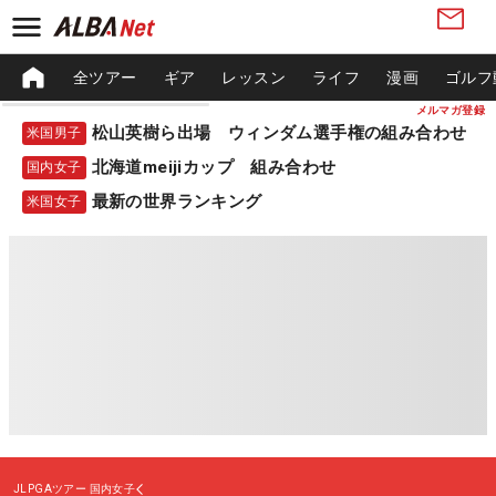
全ツアー
ギア
レッスン
ライフ
漫画
ゴルフ
メルマガ登録
松山英樹ら出場 ウィンダム選手権の組み合わせ
米国男子
北海道meijiカップ 組み合わせ
国内女子
最新の世界ランキング
米国女子
JLPGAツアー
国内女子