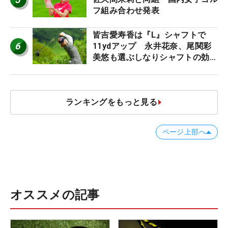
フ組み合わせ発表
皆吉愛寿香は『L』シャフトで
6
11ydアップ 永井花奈、尾関彩
美悠も選ぶしなりシャフトの効果
【ツアープロたちの“飛ばしギ
ア”】
ランキングをもっと見る
ページ上部へ
オススメの記事