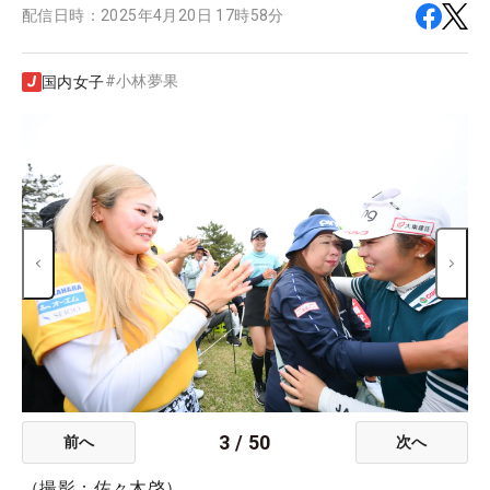
配信日時：
2025年4月20日 17時58分
#
小林夢果
国内女子
3
/
50
前へ
次へ
（撮影：佐々木啓）