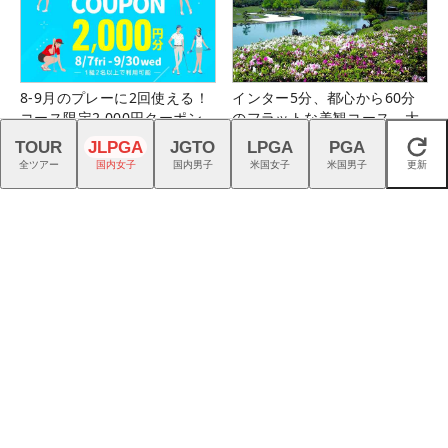
8-9月のプレーに2回使える！
インター5分、都心から60分
コース限定2,000円クーポン
のフラットな美観コース。大
配布中！
栄カントリー俱楽部（千葉
TOUR
JLPGA
JGTO
LPGA
PGA
閉じる
県）
全ツアー
国内女子
国内男子
米国女子
米国男子
更新
『G740』アイアンが引き出
「潮来CC（茨城県）」＆「鹿
す“反則級”の寛容性と飛びは
児島ガーデンGC（鹿児島
本当だった！
県）」の無料プレー券が当た
る！！