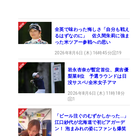
全英で味わった悔しさ「自分も戦え
るはずなのに」 佐久間朱莉に強ま
った米ツアー参戦への思い
2026年8月6日 (木) 16時45分
19
岩永杏奈が暫定首位、廣吉優
梨菜8位 予選ラウンドは日
没サスペ/全米女子アマ
2026年8月6日 (木) 11時18分
1
「ビール注ぐのむずかしかった…」
江口紗代が北海道で初ビアガーデ
ン！ 泡まみれの姿にファンも爆笑