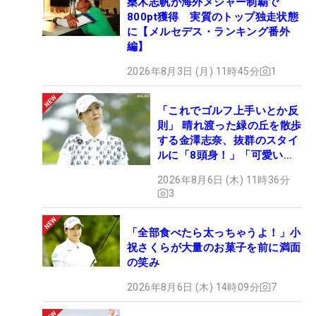
桑木志帆が海外メジャー制覇で
800pt獲得 実質のトップ独走状態
に【メルセデス・ランキング番外
編】
2026年8月3日 (月) 11時45分
1
「これでゴルフ上手いとか反
則」 晴れ渡った緑の丘を散歩
する金澤志奈、抜群のスタイ
ルに「8頭身！」「可愛いに
も程がある」
2026年8月6日 (木) 11時36分
3
「全部食べたら太っちゃうよ！」小
祝さくらが大量のお菓子を前に満面
の笑み
2026年8月6日 (木) 14時09分
7