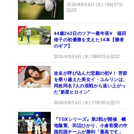
2026年8月6日 (木) 10時37分
33
44歳262日のツアー最年長V 福田
侑子の初優勝を支えた14本【勝者
のギア】
2026年8月6日 (木) 08時55分
32
改名が呼び込んだ悲願の初V！ 苦節
を乗り越えた美女イ・ユルリンは、
同姓同名7人の混戦から這い上がっ
た“新星ヒロイン”
2026年8月6日 (木) 11時30分
15
『TGXシリーズ』第2戦が開催 幡
地隆寛、田辺ひかり、小倉彩愛の中
国四国チームが勝利「最高です」