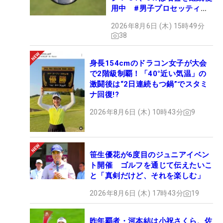
用中 #男子プロセッティン
グ
2026年8月6日 (木) 15時49分
38
身長154cmのドラコン女子が大会
で2階級制覇！「40°近い気温」の
激闘後は“2日連続もつ鍋”でスタミ
ナ回復!?
2026年8月6日 (木) 10時43分
9
笹生優花が6度目のジュニアイベン
ト開催 ゴルフを通じて伝えたいこ
と「真剣だけど、それを楽しむ」
2026年8月6日 (木) 17時43分
19
昨年覇者・河本結は小祝さくら、佐