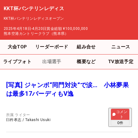
KKT杯バンテリンレディス
KKT杯バンテリンレディスオープン
2025年4月18日-4月20日
賞金総額
¥100,000,000
熊本空港カントリークラブ（熊本県）
大会TOP
リーダーボード
組み合せ
ニュース
ライブフォト
出場選手
概要など
TV放送予定
[写真] ジャンボ“同門対決”で涙… 小林夢果
は最多17バーディもV逸
コメン
所属
ライター
ト
臼杵孝志
/
Takashi Usuki
0
件