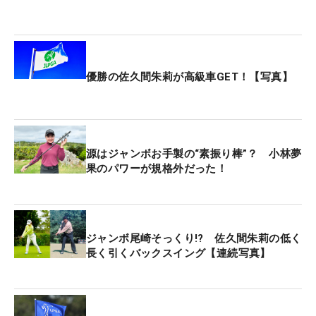
優勝の佐久間朱莉が高級車GET！【写真】
源はジャンボお手製の“素振り棒”？ 小林夢
果のパワーが規格外だった！
ジャンボ尾崎そっくり!? 佐久間朱莉の低く
長く引くバックスイング【連続写真】