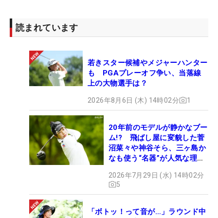
読まれています
若きスター候補やメジャーハンター
も PGAプレーオフ争い、当落線
上の大物選手は？
2026年8月6日 (木) 14時02分
1
20年前のモデルが静かなブー
ム!? 飛ばし屋に変貌した菅
沼菜々や神谷そら、三ヶ島か
なも使う“名器”が人気な理由
【ツアープロたちの“飛ばし
2026年7月29日 (水) 14時02分
ギア”】
5
「ボトッ！って音が…」ラウンド中