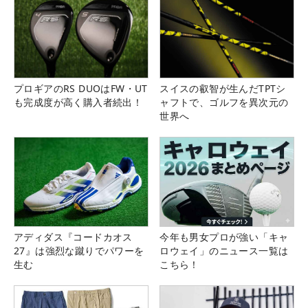
プロギアのRS DUOはFW・UT
スイスの叡智が生んだTPTシ
も完成度が高く購入者続出！
ャフトで、ゴルフを異次元の
世界へ
アディダス『コードカオス
今年も男女プロが強い「キャ
27』は強烈な蹴りでパワーを
ロウェイ」のニュース一覧は
生む
こちら！