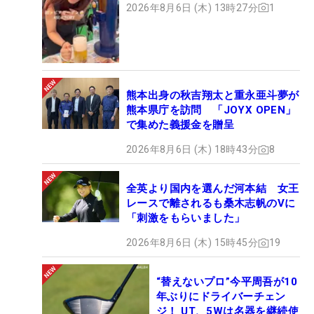
2026年8月6日 (木) 13時27分
1
熊本出身の秋吉翔太と重永亜斗夢が
熊本県庁を訪問 「JOYX OPEN」
で集めた義援金を贈呈
2026年8月6日 (木) 18時43分
8
全英より国内を選んだ河本結 女王
レースで離されるも桑木志帆のVに
「刺激をもらいました」
2026年8月6日 (木) 15時45分
19
“替えないプロ”今平周吾が10
年ぶりにドライバーチェン
ジ！ UT、5Wは名器を継続使