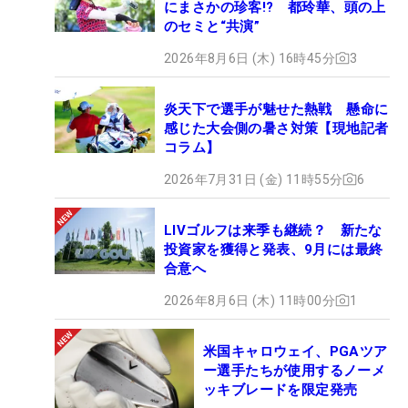
にまさかの珍客!? 都玲華、頭の上
のセミと“共演”
2026年8月6日 (木) 16時45分
3
炎天下で選手が魅せた熱戦 懸命に
感じた大会側の暑さ対策【現地記者
コラム】
2026年7月31日 (金) 11時55分
6
LIVゴルフは来季も継続？ 新たな
投資家を獲得と発表、9月には最終
合意へ
2026年8月6日 (木) 11時00分
1
米国キャロウェイ、PGAツア
ー選手たちが使用するノーメ
ッキブレードを限定発売