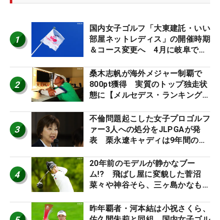
国内女子ゴルフ「大東建託・いい
1
部屋ネットレディス」の開催時期
＆コース変更へ 4月に岐阜で開
催
桑木志帆が海外メジャー制覇で
2
800pt獲得 実質のトップ独走状
態に【メルセデス・ランキング番
外編】
不倫問題起こした女子プロゴルフ
3
ァー3人への処分をJLPGAが発
表 栗永遼キャディは9年間の立
ち入り禁止
20年前のモデルが静かなブー
4
ム!? 飛ばし屋に変貌した菅沼
菜々や神谷そら、三ヶ島かなも使
う“名器”が人気な理由【ツアープ
ロたちの“飛ばしギア”】
昨年覇者・河本結は小祝さくら、
5
佐久間朱莉と同組 国内女子ゴル