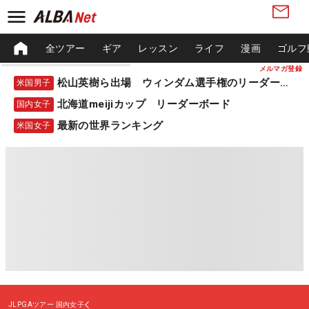
全ツアー
ギア
レッスン
ライフ
漫画
ゴルフ
メルマガ登録
松山英樹ら出場 ウィンダム選手権のリーダーボード
米国男子
北海道meijiカップ リーダーボード
国内女子
最新の世界ランキング
米国女子
JLPGAツアー
国内女子