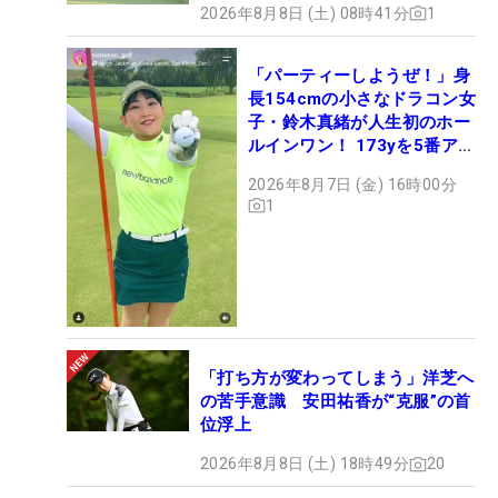
2026年8月8日 (土) 08時41分
1
「パーティーしようぜ！」身
長154cmの小さなドラコン女
子・鈴木真緒が人生初のホー
ルインワン！ 173yを5番アイ
アンで会心のショット
2026年8月7日 (金) 16時00分
1
「打ち方が変わってしまう」洋芝へ
の苦手意識 安田祐香が“克服”の首
位浮上
2026年8月8日 (土) 18時49分
20