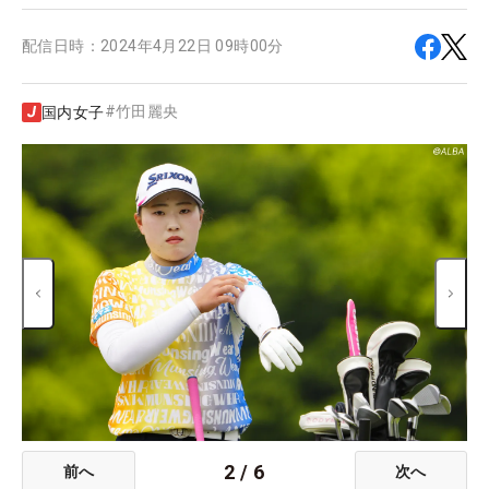
配信日時：
2024年4月22日 09時00分
#
竹田麗央
国内女子
2
/
6
前へ
次へ