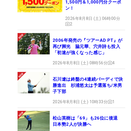
1,500円＆1,000円分クーポ
ン！
2026年8月8日 (土) 06時00分
2
2006年発売の『ツアーAD PT』が
再び脚光 脇元華、穴井詩も投入
「初速が強くなった感じ」
2026年8月8日 (土) 08時56分
4
石川遼は終盤の4連続バーディで決
勝進出 杉浦悠太は予選落ち/米男
子下部
2026年8月8日 (土) 10時33分
1
松山英樹は「69」も26位に後退
日本勢2人が決勝へ