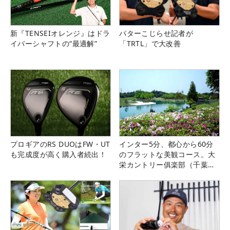
新『TENSEIオレンジ』はドラ
パターこじらせ記者が
イバーシャフトの“最適解”
「TRTL」で大改善
プロギアのRS DUOはFW・UT
インター5分、都心から60分
も完成度が高く購入者続出！
のフラットな美観コース。大
栄カントリー俱楽部（千葉
県）