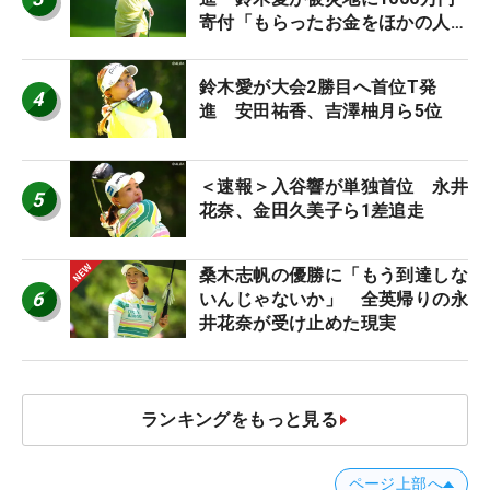
寄付「もらったお金をほかの人
に」
鈴木愛が大会2勝目へ首位T発
4
進 安田祐香、吉澤柚月ら5位
＜速報＞入谷響が単独首位 永井
5
花奈、金田久美子ら1差追走
桑木志帆の優勝に「もう到達しな
6
いんじゃないか」 全英帰りの永
井花奈が受け止めた現実
ランキングをもっと見る
ページ上部へ