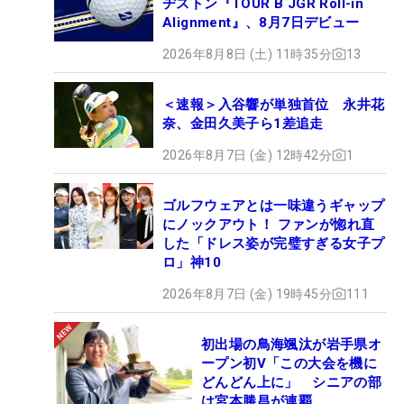
ヂストン『TOUR B JGR Roll-in
Alignment』、8月7日デビュー
2026年8月8日 (土) 11時35分
13
＜速報＞入谷響が単独首位 永井花
奈、金田久美子ら1差追走
2026年8月7日 (金) 12時42分
1
ゴルフウェアとは一味違うギャップ
にノックアウト！ ファンが惚れ直
した「ドレス姿が完璧すぎる女子プ
ロ」神10
2026年8月7日 (金) 19時45分
111
初出場の鳥海颯汰が岩手県オ
ープン初V「この大会を機に
どんどん上に」 シニアの部
は宮本勝昌が連覇