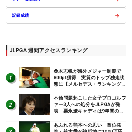
→
記録成績
JLPGA 週間アクセスランキング
桑木志帆が海外メジャー制覇で
1
800pt獲得 実質のトップ独走状
態に【メルセデス・ランキング番
外編】
不倫問題起こした女子プロゴルフ
2
ァー3人への処分をJLPGAが発
表 栗永遼キャディは9年間の立
ち入り禁止
あふれる熊本への思い 首位発
3
進・鈴木愛が被災地に1000万円