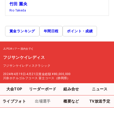
竹田 麗央
Rio Takeda
賞金ランキング
年間日程
ポイント・成績
JLPGAツアー
国内女子
フジサンケイレディス
フジサンケイレディスクラシック
2024年4月19日-4月21日
賞金総額
¥80,000,000
川奈ホテルゴルフコース 富士コース（静岡県）
大会TOP
リーダーボード
組み合せ
ニュース
ライブフォト
出場選手
概要など
TV放送予定