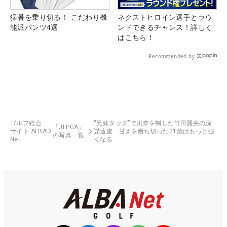
猛暑を乗り切る！ こだわり機
ネクストヒロイン選手とラウ
能派パンツ4選
ンドできるチャンス！詳しく
はこちら！
Recommended by
ゴルフ総合
“兄妹タッグ”で川奈を制した竹田麗央の深
「JLPGA」
サイト ALBA
謀遠慮 甘えを断ち切った21歳はもっと強
の写真一覧
Net
くなる