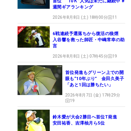
首位 “10Ｋ”人気は未だに継続中 #
週間ギアランキング
2026年8月8日 (土) 18時00分
11
6戦連続予選落ちから復活の狼煙
入谷響を救った師匠・中嶋常幸の助
言
2026年8月8日 (土) 07時45分
19
首位発進もグリーン上での開
眼も“10年ぶり” 金田久美子
「あと1回は勝ちたい」
2026年8月7日 (金) 17時29分
19
鈴木愛が大会2勝目へ首位T発進
安田祐香、吉澤柚月ら5位