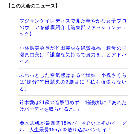
【この大会のニュース】
フジサンケイレディスで見た華やかな女子プロ
のウェアを徹底紹介【編集部ファッションチェ
ック】
小林浩美会長が竹田麗央を絶賛祝福 叔母の平
瀬真由美は「謙虚な気持ちで努力を」とアドバ
イス
ふわっとした空気感はまるで姉妹 小祝さくら
は“妹分”竹田麗央の2勝目に「私も頑張らない
と」
鈴木愛は21歳の進撃阻めず 4差敗戦に「あれだ
けバーディを取られると…」
桑木志帆が最難関18番パー4で史上初のイーグ
ル 人生最長155ydを放り込みバンザイ！