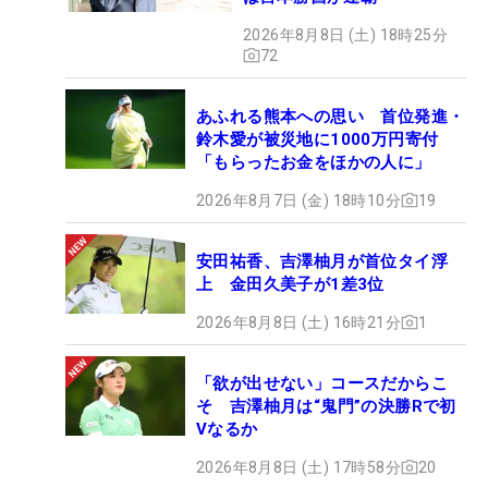
2026年8月8日 (土) 18時25分
72
あふれる熊本への思い 首位発進・
鈴木愛が被災地に1000万円寄付
「もらったお金をほかの人に」
2026年8月7日 (金) 18時10分
19
安田祐香、吉澤柚月が首位タイ浮
上 金田久美子が1差3位
2026年8月8日 (土) 16時21分
1
「欲が出せない」コースだからこ
そ 吉澤柚月は“鬼門”の決勝Rで初
Vなるか
2026年8月8日 (土) 17時58分
20