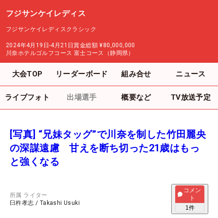
フジサンケイレディス
フジサンケイレディスクラシック
2024年4月19日-4月21日
賞金総額
¥80,000,000
川奈ホテルゴルフコース 富士コース（静岡県）
大会TOP
リーダーボード
組み合せ
ニュース
ライブフォト
出場選手
概要など
TV放送予定
[写真] “兄妹タッグ”で川奈を制した竹田麗央
の深謀遠慮 甘えを断ち切った21歳はもっ
と強くなる
コメン
所属
ライター
ト
臼杵孝志
/
Takashi Usuki
1
件