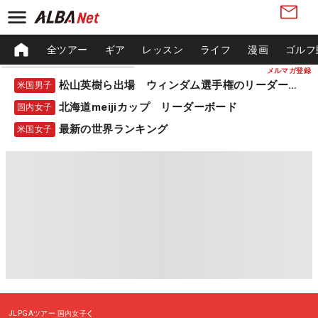
全ツアー
ギア
レッスン
ライフ
漫画
ゴルフ
メルマガ登録
松山英樹ら出場 ウィンダム選手権のリーダーボード
米国男子
北海道meijiカップ リーダーボード
国内女子
最新の世界ランキング
米国女子
JLPGAツアー
国内女子