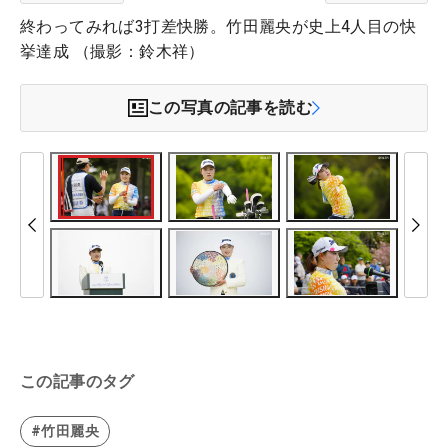
終わってみれば3打差快勝。竹田麗央が史上4人目の快
挙達成 （撮影：鈴木祥）
この写真の記事を読む
この記事のタグ
#竹田麗央