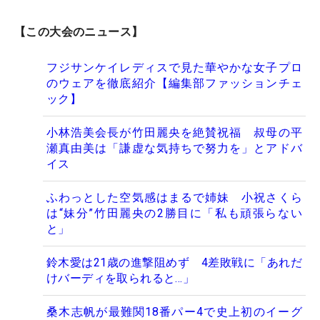
【この大会のニュース】
フジサンケイレディスで見た華やかな女子プロ
のウェアを徹底紹介【編集部ファッションチェ
ック】
小林浩美会長が竹田麗央を絶賛祝福 叔母の平
瀬真由美は「謙虚な気持ちで努力を」とアドバ
イス
ふわっとした空気感はまるで姉妹 小祝さくら
は“妹分”竹田麗央の2勝目に「私も頑張らない
と」
鈴木愛は21歳の進撃阻めず 4差敗戦に「あれだ
けバーディを取られると…」
桑木志帆が最難関18番パー4で史上初のイーグ