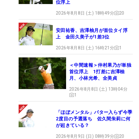
位浮上
2026年8月8日 (土) 18時49分
20
安田祐香、吉澤柚月が首位タイ浮
上 金田久美子が1差3位
2026年8月8日 (土) 16時21分
1
＜中間速報＞仲村果乃が単独
首位浮上 1打差に吉澤柚
月、小林光希、全美貞
2026年8月8日 (土) 13時04分
1
「ほぼメンタル」パター入らず今季
2度目の予選落ち 佐久間朱莉に何
が起きている？
2026年8月9日 (日) 08時39分
20