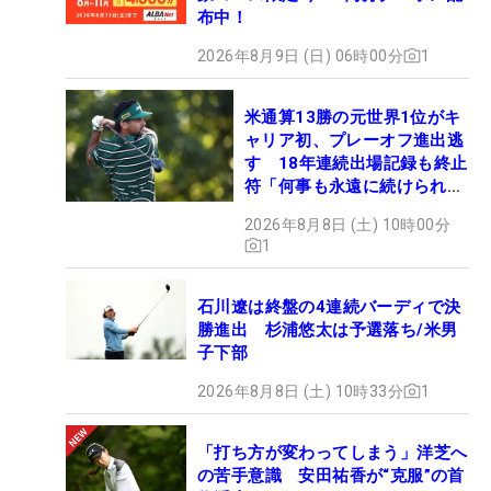
布中！
2026年8月9日 (日) 06時00分
1
米通算13勝の元世界1位がキ
ャリア初、プレーオフ進出逃
す 18年連続出場記録も終止
符「何事も永遠に続けられな
い」
2026年8月8日 (土) 10時00分
1
石川遼は終盤の4連続バーディで決
勝進出 杉浦悠太は予選落ち/米男
子下部
2026年8月8日 (土) 10時33分
1
「打ち方が変わってしまう」洋芝へ
の苦手意識 安田祐香が“克服”の首