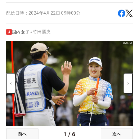
配信日時：
2024年4月22日 09時00分
#
竹田麗央
国内女子
1
/
6
前へ
次へ