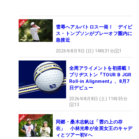
雪辱へアルバトロス一発！ デイビ
ス・トンプソンがプレーオフ圏内に
急接近
2026年8月9日 (日) 14時31分
1
全周アライメントを初搭載！
ブリヂストン『TOUR B JGR
Roll-in Alignment』、8月7
日デビュー
2026年8月8日 (土) 11時35分
13
同郷・桑木志帆は「雲の上の存
在」 小林光希が全英女王のキャデ
ィとツアー初Vへ