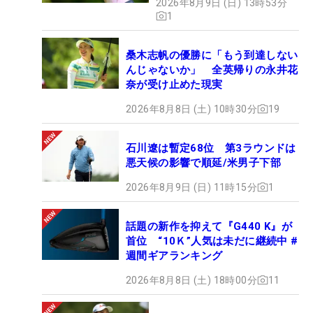
2026年8月9日 (日) 13時53分
1
桑木志帆の優勝に「もう到達しない
んじゃないか」 全英帰りの永井花
奈が受け止めた現実
2026年8月8日 (土) 10時30分
19
石川遼は暫定68位 第3ラウンドは
悪天候の影響で順延/米男子下部
2026年8月9日 (日) 11時15分
1
話題の新作を抑えて『G440 K』が
首位 “10Ｋ”人気は未だに継続中 #
週間ギアランキング
2026年8月8日 (土) 18時00分
11