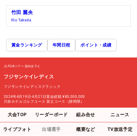
竹田 麗央
Rio Takeda
賞金ランキング
年間日程
ポイント・成績
JLPGAツアー
国内女子
フジサンケイレディス
フジサンケイレディスクラシック
2024年4月19日-4月21日
賞金総額
¥80,000,000
川奈ホテルゴルフコース 富士コース（静岡県）
大会TOP
リーダーボード
組み合せ
ニュース
ライブフォト
出場選手
概要など
TV放送予定