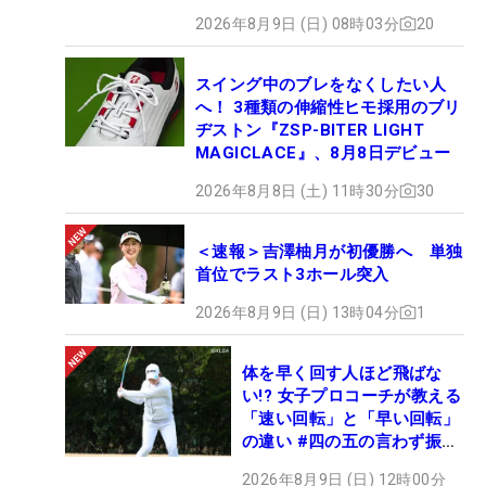
2026年8月9日 (日) 08時03分
20
スイング中のブレをなくしたい人
へ！ 3種類の伸縮性ヒモ採用のブリ
ヂストン『ZSP-BITER LIGHT
MAGICLACE』、8月8日デビュー
2026年8月8日 (土) 11時30分
30
＜速報＞吉澤柚月が初優勝へ 単独
首位でラスト3ホール突入
2026年8月9日 (日) 13時04分
1
体を早く回す人ほど飛ばな
い!? 女子プロコーチが教える
「速い回転」と「早い回転」
の違い #四の五の言わず振り
氣れ
2026年8月9日 (日) 12時00分