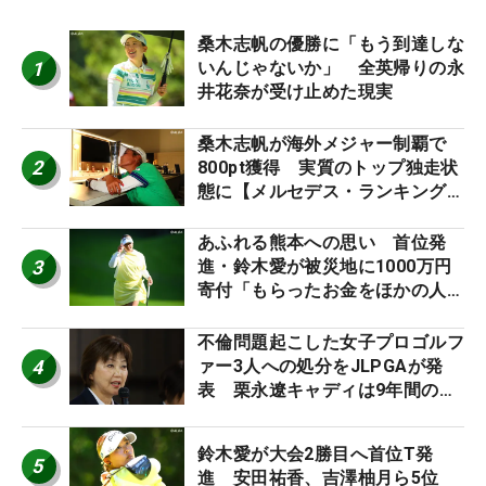
桑木志帆の優勝に「もう到達しな
1
いんじゃないか」 全英帰りの永
井花奈が受け止めた現実
桑木志帆が海外メジャー制覇で
2
800pt獲得 実質のトップ独走状
態に【メルセデス・ランキング番
外編】
あふれる熊本への思い 首位発
3
進・鈴木愛が被災地に1000万円
寄付「もらったお金をほかの人
に」
不倫問題起こした女子プロゴルフ
4
ァー3人への処分をJLPGAが発
表 栗永遼キャディは9年間の立
ち入り禁止
鈴木愛が大会2勝目へ首位T発
5
進 安田祐香、吉澤柚月ら5位