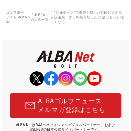
ゴルフ総合
“兄妹タッグ”で川奈を制した竹田麗央の深
「JLPGA」
サイト ALBA
謀遠慮 甘えを断ち切った21歳はもっと強
の写真一覧
Net
くなる
ALBAゴルフニュース
メルマガ登録はこちら
ALBA NetはR&Aのオフィシャルデジタルパートナー、および
USLPGAの日本公式サイトパートナーです。