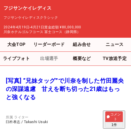
フジサンケイレディス
フジサンケイレディスクラシック
2024年4月19日-4月21日
賞金総額
¥80,000,000
川奈ホテルゴルフコース 富士コース（静岡県）
大会TOP
リーダーボード
組み合せ
ニュース
ライブフォト
出場選手
概要など
TV放送予定
[写真] “兄妹タッグ”で川奈を制した竹田麗央
の深謀遠慮 甘えを断ち切った21歳はもっ
と強くなる
コメン
所属
ライター
ト
臼杵孝志
/
Takashi Usuki
1
件