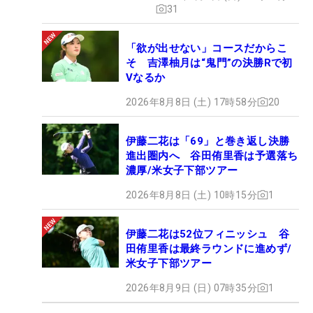
31
「欲が出せない」コースだからこ
そ 吉澤柚月は“鬼門”の決勝Rで初
Vなるか
2026年8月8日 (土) 17時58分
20
伊藤二花は「69」と巻き返し決勝
進出圏内へ 谷田侑里香は予選落ち
濃厚/米女子下部ツアー
2026年8月8日 (土) 10時15分
1
伊藤二花は52位フィニッシュ 谷
田侑里香は最終ラウンドに進めず/
米女子下部ツアー
2026年8月9日 (日) 07時35分
1