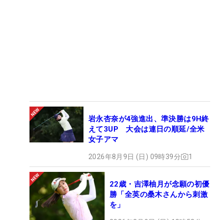
岩永杏奈が4強進出、準決勝は9H終
えて3UP 大会は連日の順延/全米
女子アマ
2026年8月9日 (日) 09時39分
1
22歳・吉澤柚月が念願の初優
勝「全英の桑木さんから刺激
を」