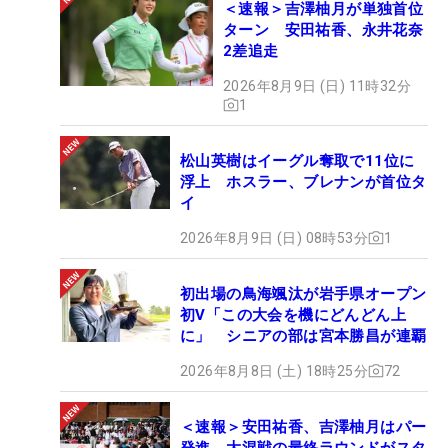
＜速報＞吉澤柚月が単独首位
ターン 安田祐香、永井花奈
2差追走
2026年8月9日 (日) 11時32分
1
松山英樹はイーグル奪取で11位に
浮上 ホスラー、ブレナンが首位タ
イ
2026年8月9日 (日) 08時53分
1
初出場の鳥海颯汰が岩手県オープン
初V「この大会を機にどんどん上
に」 シニアの部は宮本勝昌が連覇
2026年8月8日 (土) 18時25分
72
＜速報＞安田祐香、吉澤柚月はパー
発進 大混戦の最終ラウンドがスタ