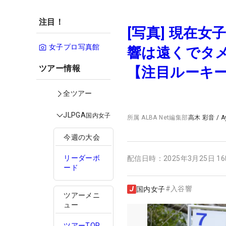
注目！
[写真] 現在
女子プロ写真館
響は遠くでタ
ツアー情報
【注目ルーキ
全ツアー
JLPGA
国内女子
所属
ALBA Net編集部
高木 彩音
/
A
今週の大会
リーダーボ
配信日時：
2025年3月25日 1
ード
#
入谷響
国内女子
ツアーメニ
ュー
ツアーTOP