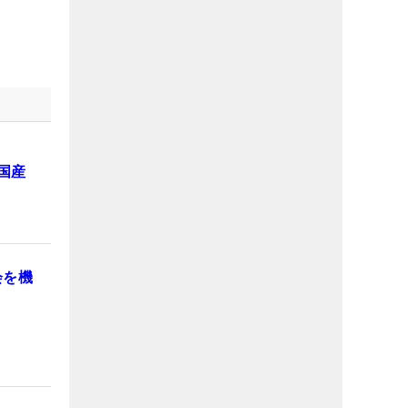
国産
会を機