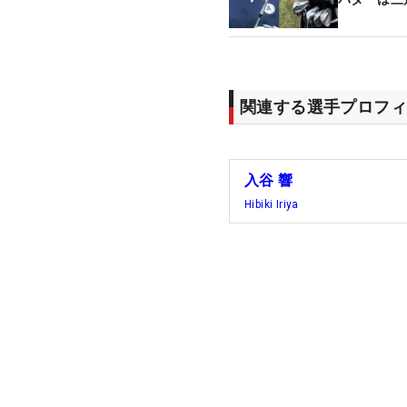
投入
関連する選手プロフィ
入谷 響
Hibiki Iriya