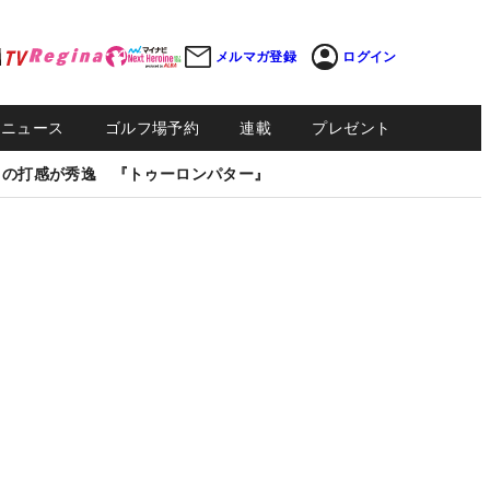
メルマガ登録
ログイン
Sニュース
ゴルフ場予約
連載
プレゼント
しの打感が秀逸 『トゥーロンパター』