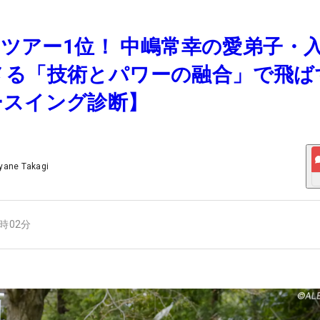
女子ツアー1位！ 中嶋常幸の愛弟子・
メる「技術とパワーの融合」で飛ば
ースイング診断】
yane Takagi
6時02分