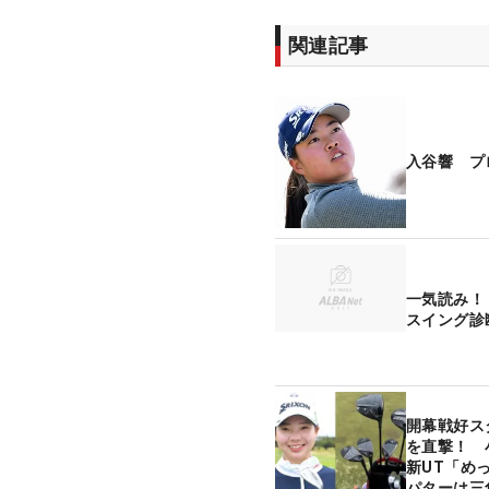
関連記事
入谷響 プ
一気読み！
スイング診
開幕戦好ス
を直撃！ 
新UT「め
パターは三