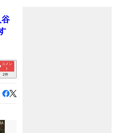
入谷
す
コメン
ト
2
件