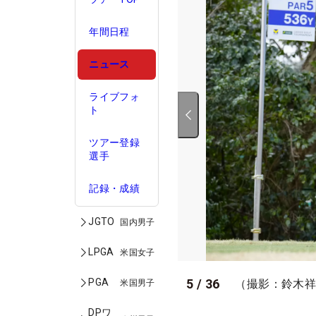
年間日程
ニュース
ライブフォ
ト
ツアー登録
選手
記録・成績
JGTO
国内男子
LPGA
米国女子
PGA
5
/
36
（撮影：鈴木
米国男子
DPワ