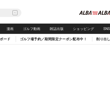
漫画
ゴルフ動画
雑誌出版
ショッピング
SN
ボード
ゴルフ場予約／期間限定クーポン配布中！
削り出