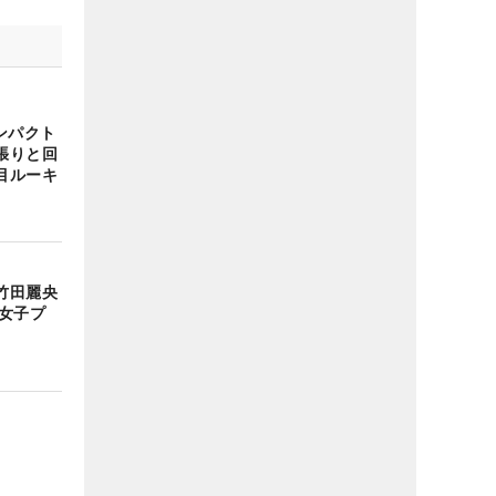
ンパクト
張りと回
目ルーキ
竹田麗央
女子プ