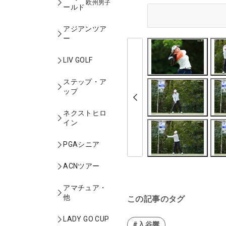
欧州男子
ールド
アジアンツア
ー
LIV GOLF
ステップ・ア
ップ
ネクストヒロ
イン
PGAシニア
ACNツアー
アマチュア・
他
この記事のタグ
LADY GO CUP
#入谷響