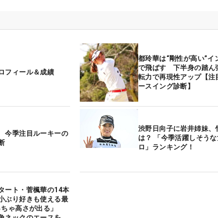
都玲華は“剛性が高い”イ
で飛ばす 下半身の踏ん
ロフィール＆成績
転力で再現性アップ【注
ースイング診断】
渋野日向子に岩井姉妹、
 今季注目ルーキーの
は？ 「今季活躍しそうな
断
ロ」ランキング！
タート・菅楓華の14本
小ぶり好きも使える最
っちゃ高さが出る」
角ネックのエースを再