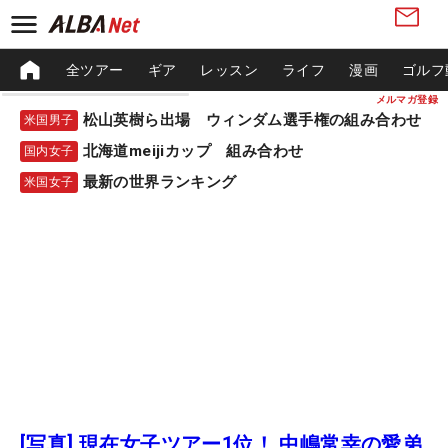
全ツアー
ギア
レッスン
ライフ
漫画
ゴルフ
メルマガ登録
松山英樹ら出場 ウィンダム選手権の組み合わせ
米国男子
北海道meijiカップ 組み合わせ
国内女子
最新の世界ランキング
米国女子
[写真] 現在女子ツアー1位！ 中嶋常幸の愛弟