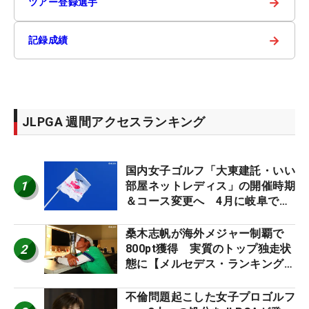
→
ツアー登録選手
→
記録成績
JLPGA 週間アクセスランキング
国内女子ゴルフ「大東建託・いい
1
部屋ネットレディス」の開催時期
＆コース変更へ 4月に岐阜で開
催
桑木志帆が海外メジャー制覇で
2
800pt獲得 実質のトップ独走状
態に【メルセデス・ランキング番
外編】
不倫問題起こした女子プロゴルフ