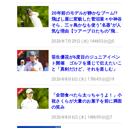
20年前のモデルが静かなブーム!?
飛ばし屋に変貌した菅沼菜々や神谷
そら、三ヶ島かなも使う“名器”が人
気な理由【ツアープロたちの“飛ば
しギア”】
2026年7月29日 (水) 14時02分
5
笹生優花が6度目のジュニアイベン
ト開催 ゴルフを通じて伝えたいこ
と「真剣だけど、それを楽しむ」
2026年8月6日 (木) 17時43分
19
「全部食べたら太っちゃうよ！」小
祝さくらが大量のお菓子を前に満面
の笑み
2026年8月6日 (木) 14時09分
7