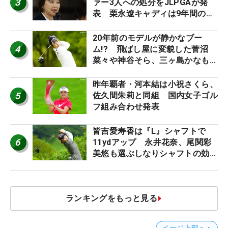
3
ァー3人への処分をJLPGAが発
表 栗永遼キャディは9年間の立
ち入り禁止
20年前のモデルが静かなブー
4
ム!? 飛ばし屋に変貌した菅沼
菜々や神谷そら、三ヶ島かなも使
う“名器”が人気な理由【ツアープ
ロたちの“飛ばしギア”】
昨年覇者・河本結は小祝さくら、
5
佐久間朱莉と同組 国内女子ゴル
フ組み合わせ発表
皆吉愛寿香は『L』シャフトで
6
11ydアップ 永井花奈、尾関彩
美悠も選ぶしなりシャフトの効果
【ツアープロたちの“飛ばしギ
ア”】
ランキングをもっと見る