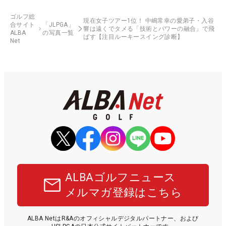
ゴルフ総
現在女子ツアー1位！ 中嶋常幸の愛弟子・入谷
合サイト
「JLPGA」
響は遠くでタメる「技術とパワーの融合」で飛
ALBA
の写真一覧
ばす【注目ルーキースイング診断】
Net
ALBAゴルフニュース
メルマガ登録はこちら
ALBA NetはR&Aのオフィシャルデジタルパートナー、および