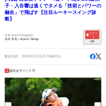
子・入谷響は遠くでタメる「技術とパワーの
融合」で飛ばす【注目ルーキースイング診
断】
コメン
所属
ALBA Net編集部
ト
高木 彩音
/
Ayane Takagi
2
件
配信日時：
2025年3月25日 16時02分
#
入谷響
国内女子