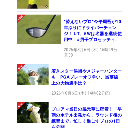
“替えないプロ”今平周吾が10
年ぶりにドライバーチェン
ジ！ UT、5Wは名器を継続使
用中 #男子プロセッティン
グ
2026年8月6日 (木) 15時49分
38
若きスター候補やメジャーハンター
も PGAプレーオフ争い、当落線
上の大物選手は？
2026年8月6日 (木) 14時02分
1
プロアマ当日の脇元華に密着！「早
朝のホテル出発から、ラウンド後の
練習まで」忙しく過ごすプロの1日
を公開