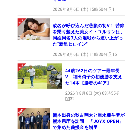
2026年8月6日 (木) 15時50分
1
改名が呼び込んだ悲願の初V！ 苦節
を乗り越えた美女イ・ユルリンは、
同姓同名7人の混戦から這い上がっ
た“新星ヒロイン”
2026年8月6日 (木) 11時30分
15
44歳262日のツアー最年長
V 福田侑子の初優勝を支え
た14本【勝者のギア】
2026年8月6日 (木) 08時55分
32
熊本出身の秋吉翔太と重永亜斗夢が
熊本県庁を訪問 「JOYX OPEN」
で集めた義援金を贈呈