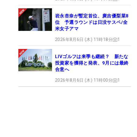
岩永杏奈が暫定首位、廣吉優梨菜8
位 予選ラウンドは日没サスペ/全
米女子アマ
2026年8月6日 (木) 11時18分
1
LIVゴルフは来季も継続？ 新たな
投資家を獲得と発表、9月には最終
合意へ
2026年8月6日 (木) 11時00分
1