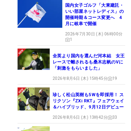
国内女子ゴルフ「大東建託・
いい部屋ネットレディス」の
開催時期＆コース変更へ 4
月に岐阜で開催
2026年7月30日 (木) 06時00分
1
全英より国内を選んだ河本結 女王
レースで離されるも桑木志帆のVに
「刺激をもらいました」
2026年8月6日 (木) 15時45分
19
珍しく松山英樹も5Wを即採用！ ス
リクソン『ZXi RKT』フェアウェイ
＆ハイブリッド、9月12日デビュー
2026年8月6日 (木) 13時42分
33