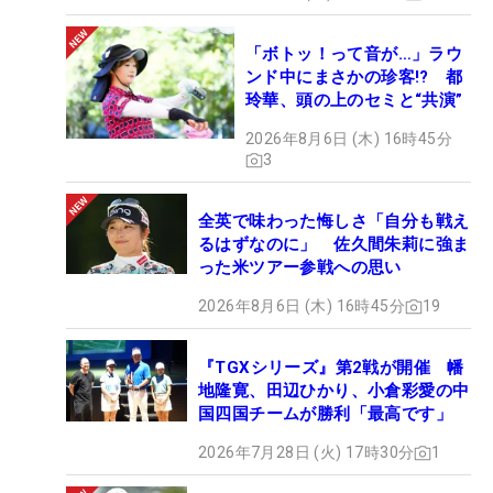
「ボトッ！って音が…」ラウ
ンド中にまさかの珍客!? 都
玲華、頭の上のセミと“共演”
2026年8月6日 (木) 16時45分
3
全英で味わった悔しさ「自分も戦え
るはずなのに」 佐久間朱莉に強ま
った米ツアー参戦への思い
2026年8月6日 (木) 16時45分
19
『TGXシリーズ』第2戦が開催 幡
地隆寛、田辺ひかり、小倉彩愛の中
国四国チームが勝利「最高です」
2026年7月28日 (火) 17時30分
1