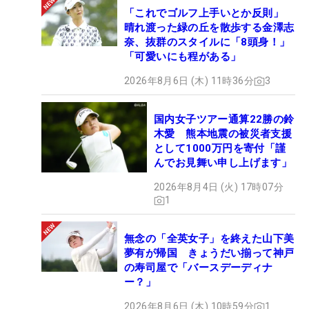
「これでゴルフ上手いとか反則」
晴れ渡った緑の丘を散歩する金澤志
奈、抜群のスタイルに「8頭身！」
「可愛いにも程がある」
2026年8月6日 (木) 11時36分
3
国内女子ツアー通算22勝の鈴
木愛 熊本地震の被災者支援
として1000万円を寄付「謹
んでお見舞い申し上げます」
2026年8月4日 (火) 17時07分
1
無念の「全英女子」を終えた山下美
夢有が帰国 きょうだい揃って神戸
の寿司屋で「バースデーディナ
ー？」
2026年8月6日 (木) 10時59分
1