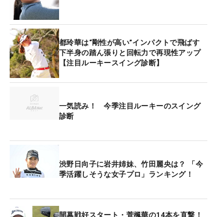
都玲華は“剛性が高い”インパクトで飛ばす
下半身の踏ん張りと回転力で再現性アップ
【注目ルーキースイング診断】
一気読み！ 今季注目ルーキーのスイング
診断
渋野日向子に岩井姉妹、竹田麗央は？ 「今
季活躍しそうな女子プロ」ランキング！
開幕戦好スタート・菅楓華の14本を直撃！