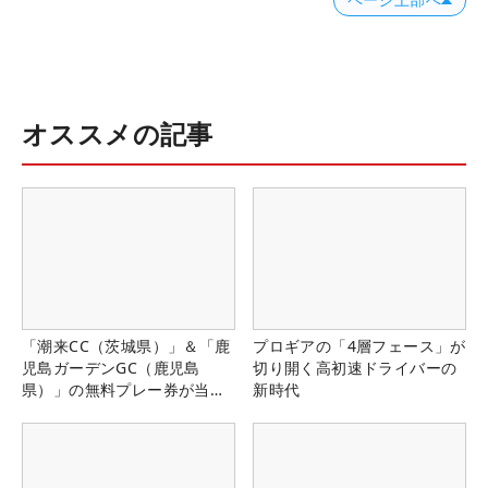
ページ上部へ
オススメの記事
「潮来CC（茨城県）」＆「鹿
プロギアの「4層フェース」が
児島ガーデンGC（鹿児島
切り開く高初速ドライバーの
県）」の無料プレー券が当た
新時代
る！！