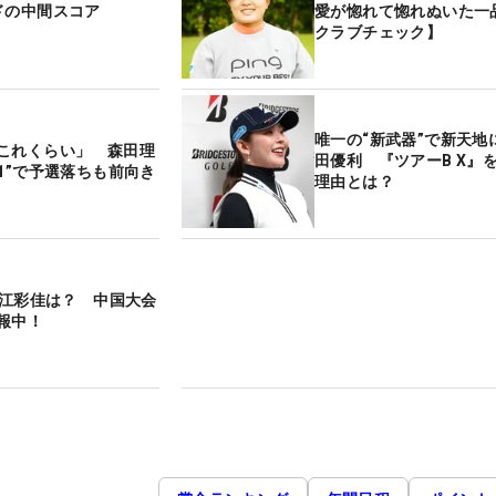
ドの中間スコア
愛が惚れて惚れぬいた一
クラブチェック】
唯一の“新武器”で新天地
これくらい」 森田理
田優利 『ツアーB X』
21”で予選落ちも前向き
理由とは？
】古江彩佳は？ 中国大会
報中！