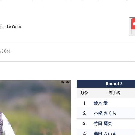
eisuke Saito
時30分
Round
3
順位
選手名
1
鈴木 愛
2
小祝 さくら
3
竹田 麗央
4
藤田 さいき