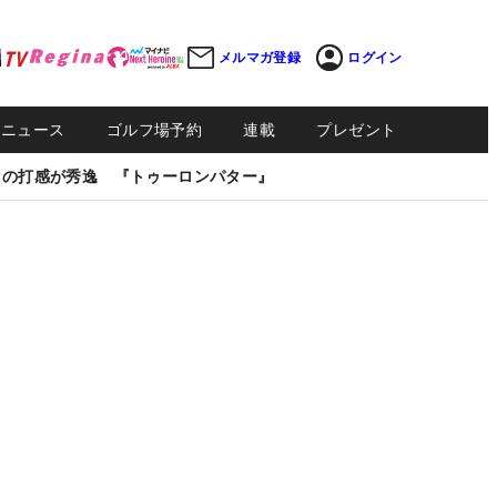
メルマガ登録
ログイン
Sニュース
ゴルフ場予約
連載
プレゼント
しの打感が秀逸 『トゥーロンパター』