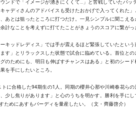
ウンドで「イメージが湧きにくくて…」と苦戦していたパッ
、キャディさんのアドバイスも受けたおかげで入ってくれた」
い、あとは狙ったところに打つだけ。一見シンプルに聞こえる
と余計なことを考えずに打てたことがきょうのスコアに繋がっ
オーキッドレディス」では手が震えるほど緊張していたという
います」とリラックスした状態で試合に臨めている。首位との
ングのためにも、明日も伸ばすチャンスはある」と初のシード
結果を手にしたいところ。
テストに合格した94期生の1人。同期の櫻井心那や川崎春花らの
で、少し焦りがあります」と心のうちを明かす。勝利を手にし
たすためにあすもバーディを量産したい。（文・齊藤啓介）