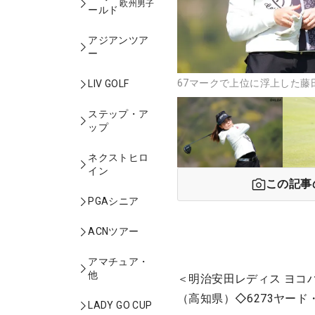
欧州男子
ールド
アジアンツア
ー
67マークで上位に浮上した藤
LIV GOLF
ステップ・ア
ップ
ネクストヒロ
イン
この記事
PGAシニア
ACNツアー
アマチュア・
他
＜明治安田レディス ヨコ
（高知県）◇6273ヤード
LADY GO CUP