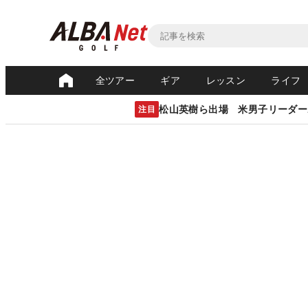
全ツアー
ギア
レッスン
ライフ
松山英樹ら出場 米男子リーダー
注目