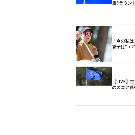
第3ラウン
「今の私は
香子は“＋
【LIVE
のスコア速