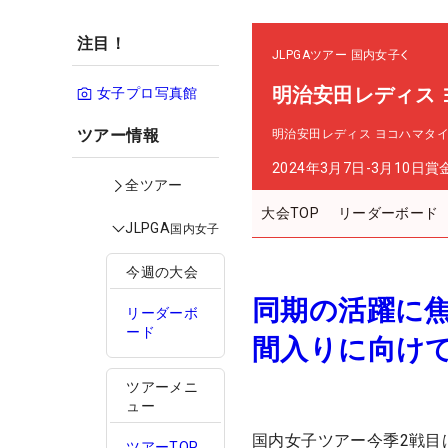
注目！
JLPGAツアー
国内女子
明治安田レディス
女子プロ写真館
ツアー情報
明治安田レディス ヨコハマタ
2024年3月7日-3月10日
賞
全ツアー
大会TOP
リーダーボード
JLPGA
国内女子
今週の大会
同期の活躍に焦
リーダーボ
ード
間入りに向け
ツアーメニ
ュー
国内女子ツアー今季2戦目
ツアーTOP