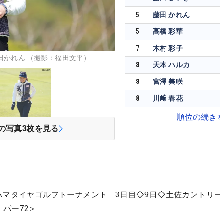
5
藤田 かれん
5
髙橋 彩華
7
木村 彩子
田かれん （撮影：福田文平）
8
天本 ハルカ
8
宮澤 美咲
8
川﨑 春花
順位の続き
の写真
3
枚を見る
ハマタイヤゴルフトーナメント 3日目◇9日◇土佐カントリ
・パー72＞