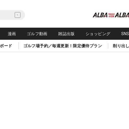
漫画
ゴルフ動画
雑誌出版
ショッピング
SN
ボード
ゴルフ場予約／毎週更新！限定優待プラン
削り出