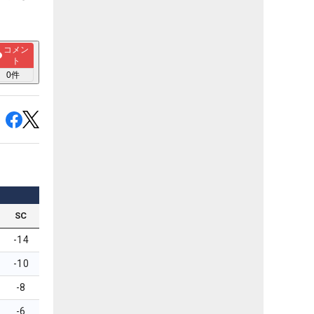
コメン
ト
0
件
SC
-14
-10
-8
-6