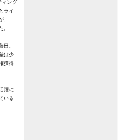
ティング
とライ
が、
た。
藤田。
差は少
権獲得
活躍に
ている