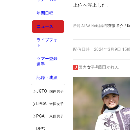
上位へ浮上した。
年間日程
所属
ALBA Net編集部
齊藤 啓介
/
K
ニュース
ライブフォ
ト
配信日時：
2024年3月9日 15
ツアー登録
選手
#
藤田かれん
国内女子
記録・成績
JGTO
国内男子
LPGA
米国女子
PGA
米国男子
DPワ