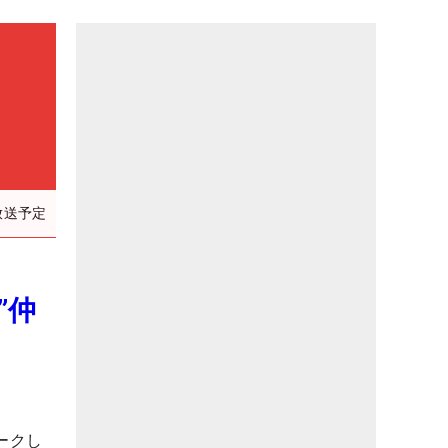
放送予定
”仲
ークし