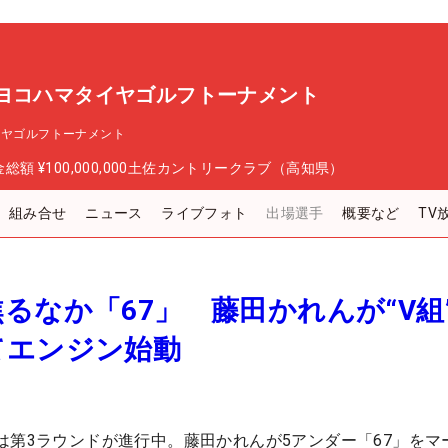
 ヨコハマタイヤゴルフトーナメント
イヤゴルフトーナメント
金総額
¥100,000,000
土佐カントリークラブ（高知県）
組み合せ
ニュース
ライブフォト
出場選手
概要など
TV
るなか「67」 藤田かれんが“V組
てエンジン始動
は第3ラウンドが進行中。藤田かれんが5アンダー「67」をマ