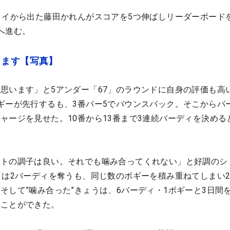
タイから出た藤田かれんがスコアを5つ伸ばしリーダーボード
へ進む。
きます【写真】
思います」と5アンダー「67」のラウンドに自身の評価も高
ギーが先行するも、3番パー5でバウンスバック。そこからパ
ャージを見せた。10番から13番まで3連続バーディを決めると
ットの調子は良い。それでも噛み合ってくれない」と好調のシ
目は2バーディを奪うも、同じ数のボギーを積み重ねてしまい
そして”噛み合った”きょうは、6バーディ・1ボギーと3日間
ることができた。