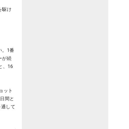
を駆け
い。1番
ーが続
、16
ョット
2日間と
を通して