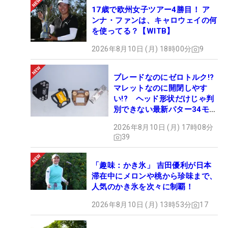
17歳で欧州女子ツアー4勝目！ ア
ンナ・ファンは、キャロウェイの何
を使ってる？【WITB】
2026年8月10日 (月) 18時00分
9
ブレードなのにゼロトルク!?
マレットなのに開閉しやす
い!? ヘッド形状だけじゃ判
別できない最新パター34モデ
ルの性能早見表を作ってみた
2026年8月10日 (月) 17時08分
#ギアカタログ2026
39
「趣味：かき氷」 吉田優利が日本
滞在中にメロンや桃から珍味まで、
人気のかき氷を次々に制覇！
2026年8月10日 (月) 13時53分
17