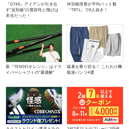
『G740』アイアンが引き出
仲宗根澄香が平均パット数
す“反則級”の寛容性と飛びは
『TRTL』で6人抜き！
本当だった！
新『TENSEIオレンジ』はドラ
猛暑を乗り切る！ こだわり機
イバーシャフトの“最適解”
能派パンツ4選
ネクストヒロイン選手とラウ
2組7名以上のプレーに2回使