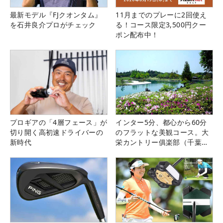
最新モデル『FJクオンタム』
11月までのプレーに2回使え
を石井良介プロがチェック
る！コース限定3,500円クー
ポン配布中！
プロギアの「4層フェース」が
インター5分、都心から60分
切り開く高初速ドライバーの
のフラットな美観コース。大
新時代
栄カントリー俱楽部（千葉
県）