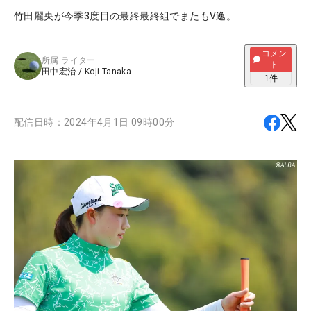
竹田麗央が今季3度目の最終最終組でまたもV逸。
コメン
所属
ライター
ト
田中宏治
/
Koji Tanaka
1
件
配信日時：
2024年4月1日 09時00分