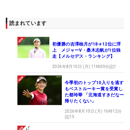
読まれています
初優勝の吉澤柚月が18→12位に浮
上 メジャーV・桑木志帆が1位独
走【メルセデス・ランキング】
2026年8月10日 (月) 11時00分
1
今季初のトップ10入りを逃す
もベストルーキー賞を受賞し
た都玲華 「北海道すきだなー
帰りたくない」
2026年8月10日 (月) 16時12分
13