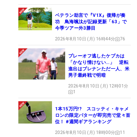
ベテラン助言で『V1X』復帰が奏
功 鳥海颯汰が記録更新「63」で
今季ツアー外3勝目
2026年8月10日 (月) 16時44分
76
プレーオフ逃したケプカは
「かなり情けない…」 逆転
進出はブレナンただ一人、米
男子最終戦で明暗
2026年8月10日 (月) 12時01分
1
1本15万円!? スコッティ・キャメ
ロンの限定パターが即完売で堂々首
位！ #週間ギアランキング
2026年8月10日 (月) 18時00分
11