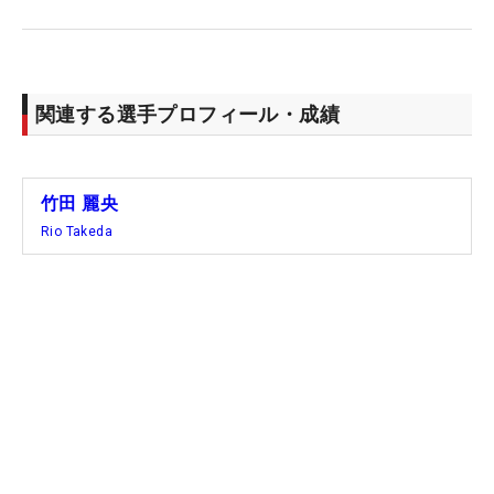
を向いた。
今回の優勝が10勝目となった小祝もツアーフル参戦
1年目の2018年は4度の2位がありながら未勝利。翌
関連する選手プロフィール・成績
19年7月に初優勝を飾るまで何度も優勝争いを繰り
返した。近くにいる先輩が最高の手本。この悔しさ
が、これからの数多くの勝利につながるはずだ。
竹田 麗央
（文・田中宏治）
Rio Takeda