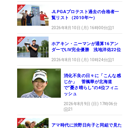
JLPGAプロテスト過去の合格者一
覧リスト（2010年〜）
2026年8月10日 (月) 16時00分
1
ホアキン・ニーマンが通算16アン
ダーでLIV完全優勝 浅地洋佑22位
2026年8月10日 (月) 10時24分
1
消化不良の日々に「こんな感
じか」 菅楓華が北海道
で“憂さ晴らし”の4位フィニ
ッシュ
2026年8月9日 (日) 17時06分
21
アマ時代に渋野日向子と同組で見た