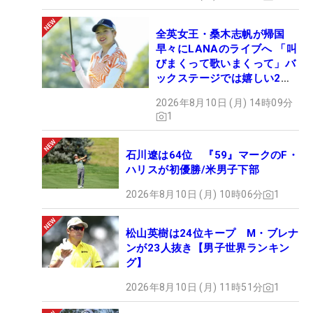
全英女王・桑木志帆が帰国
早々にLANAのライブへ 「叫
びまくって歌いまくって」バ
ックステージでは嬉しい2シ
ョットも！
2026年8月10日 (月) 14時09分
1
石川遼は64位 『59』マークのF・
ハリスが初優勝/米男子下部
2026年8月10日 (月) 10時06分
1
松山英樹は24位キープ M・ブレナ
ンが23人抜き【男子世界ランキン
グ】
2026年8月10日 (月) 11時51分
1