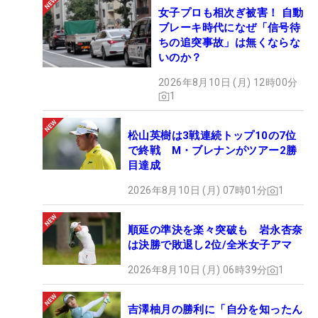
女子プロも相次ぎ被害！ 自動
ブレーキ時代になぜ「信号待
ちの追突事故」は無くならな
いのか？
2026年8月10日 (月) 12時00分
1
松山英樹は3戦連続トップ10の7位
で終戦 M・ブレナンがツアー2勝
目達成
2026年8月10日 (月) 07時01分
1
順延の準決を楽々突破も 岩永杏奈
は決勝で敗退し2位/全米女子アマ
2026年8月10日 (月) 06時39分
1
吉澤柚月の勝利に「自分を知ったん