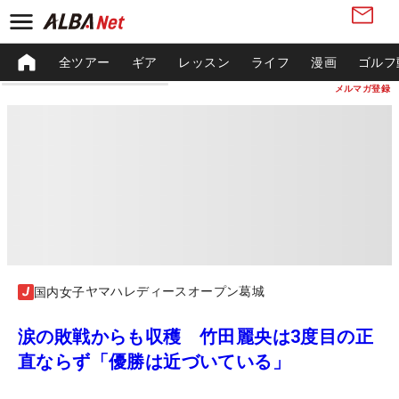
全ツアー
ギア
レッスン
ライフ
漫画
ゴルフ
メルマガ登録
ヤマハレディースオープン葛城
国内女子
涙の敗戦からも収穫 竹田麗央は3度目の正
直ならず「優勝は近づいている」