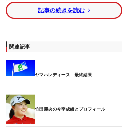
にした。
記事の続きを読む
最終18番パー5、グリーン手前のバンカーから30ヤ
ードの第3打はカップのわずか10センチ手前でスト
ップした。イーグルなら先にトータル10アンダーで
ホールアウトした小祝さくらとのプレーオフ。「完
関連記事
ぺきだった？」という問いかけに竹田は「はい」と
うなずいたが、結果は無情だった。
同じ最終組でプレーした川岸史果、穴井詩は序盤で
ヤマハレディース 最終結果
ボギーが先行。早々に3打のリードとなったが、竹
田もそこから突き放すことができなかった。「前半
の最初のほうでバーディが獲れていたらもっと違っ
たのかなと思います」。中盤になると、ティショッ
竹田麗央の今季成績とプロフィール
トが乱れて8、9番と連続ボギー。首位の座を譲るこ
とはなかったが、試合はここで一気に混戦模様とな
った。