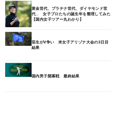
黄金世代、プラチナ世代、ダイヤモンド世
最後に竹田の上にいたのは2組前を回った小祝。今
代… 女子プロたちの誕生年を整理してみた
【国内女子ツアー丸わかり】
オフは合宿をともに行い、21歳の誕生日でもある4
月2日には一緒にプロ野球観戦を予定するなど、仲
のいい先輩が立ちふさがった。竹田は「（小祝の）
底力を感じました」と脱帽。対する小祝は優勝会見
笹生がV争い 米女子アリゾナ大会の3日目
結果
で「合宿の時から優勝する力があると思って見てい
ました」と竹田の実力を認めた。
初優勝には手が届かなかったが、優勝争いの中で落
ち着いてプレーできたのは大きな収穫。「今日はス
国内男子開幕戦 最終結果
タートから落ち着いてプレーできたので（初優勝
は）近づいているのかなと思います。これまではフ
ワフワした感じがありましたが、今回は自信もあっ
たし、やれると思っていたので、また来週から頑張
りたいです」。目に涙をためつつも最後は力強く前