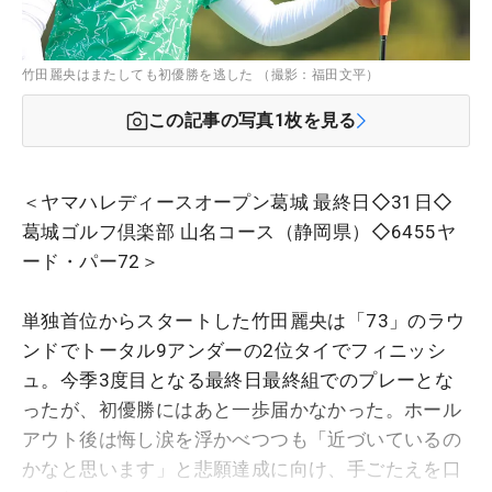
竹田麗央はまたしても初優勝を逃した （撮影：福田文平）
この記事の写真
1
枚を見る
＜ヤマハレディースオープン葛城 最終日◇31日◇
葛城ゴルフ倶楽部 山名コース（静岡県）◇6455ヤ
ード・パー72＞
単独首位からスタートした竹田麗央は「73」のラウ
ンドでトータル9アンダーの2位タイでフィニッシ
ュ。今季3度目となる最終日最終組でのプレーとな
ったが、初優勝にはあと一歩届かなかった。ホール
アウト後は悔し涙を浮かべつつも「近づいているの
かなと思います」と悲願達成に向け、手ごたえを口