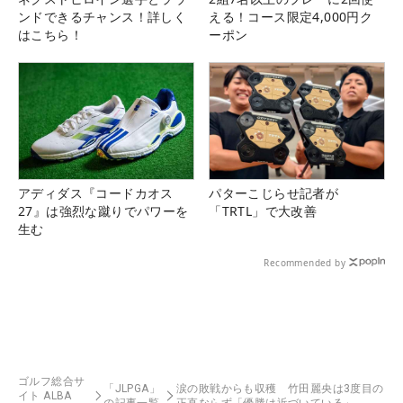
ンドできるチャンス！詳しく
える！コース限定4,000円ク
はこちら！
ーポン
アディダス『コードカオス
パターこじらせ記者が
27』は強烈な蹴りでパワーを
「TRTL」で大改善
生む
Recommended by
ゴルフ総合サ
「JLPGA」
涙の敗戦からも収穫 竹田麗央は3度目の
イト ALBA
の記事一覧
正直ならず「優勝は近づいている」