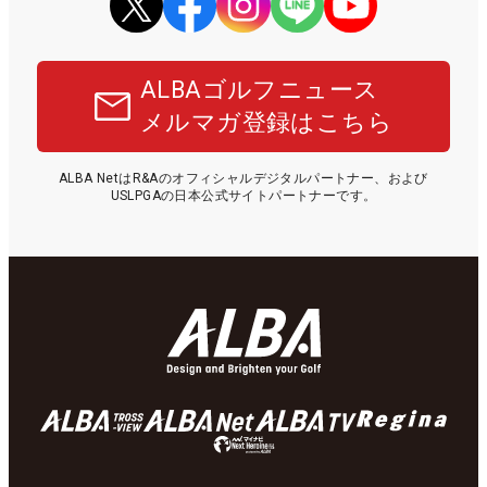
ALBAゴルフニュース
メルマガ登録はこちら
ALBA NetはR&Aのオフィシャルデジタルパートナー、および
USLPGAの日本公式サイトパートナーです。