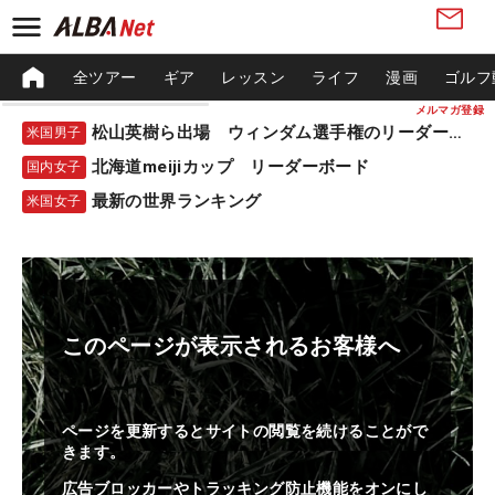
全ツアー
ギア
レッスン
ライフ
漫画
ゴルフ
メルマガ登録
松山英樹ら出場 ウィンダム選手権のリーダーボード
米国男子
北海道meijiカップ リーダーボード
国内女子
最新の世界ランキング
米国女子
このページが表示されるお客様へ
ページを更新するとサイトの閲覧を続けることがで
きます。
広告ブロッカーやトラッキング防止機能をオンにし