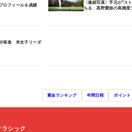
〈連続写真〉手元が“スト
プロフィール＆成績
ちる 髙野愛姫の高精度
好発進 米女子リーダ
賞金ランキング
年間日程
ポイント
スクラシック