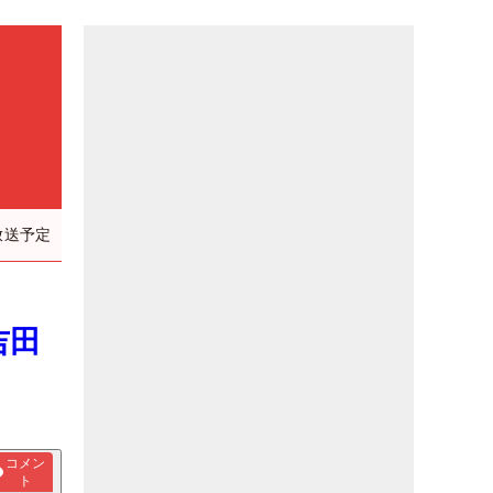
放送予定
吉田
コメン
ト