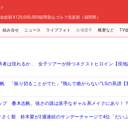
ック
金総額
¥120,000,000
福岡雷山ゴルフ倶楽部（福岡県）
組み合せ
ニュース
ライブフォト
出場選手
概要など
TV
継承者は現れるか… 女子ツアーが待つネクストヒロイン【現地
志帆 「振り切ることがでた」“飛んで曲がらない”LSの系譜【
アップ 桑木志帆、強さの源は派手なギャル系メイクにあり！
ィさく裂 鈴木愛が2週連続のサンデーチャージで4位「だい