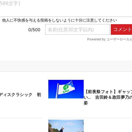
【前夜祭フォト】ギャッ
Bレディスクラシック 初
い… 吉田鈴＆政田夢乃
姿