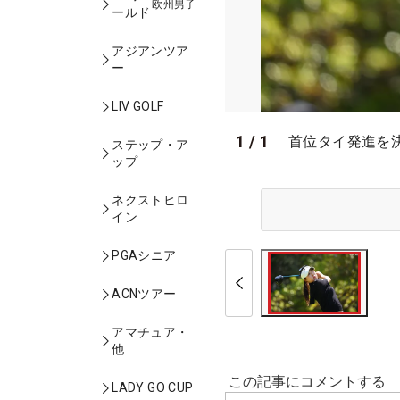
欧州男子
ールド
アジアンツア
ー
LIV GOLF
1
/
1
首位タイ発進を
ステップ・ア
ップ
ネクストヒロ
イン
PGAシニア
ACNツアー
アマチュア・
他
LADY GO CUP