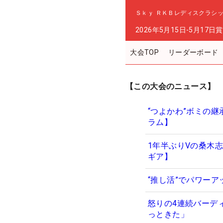
Ｓｋｙ ＲＫＢレディスクラシ
2026年5月15日-5月17日
賞
大会TOP
リーダーボード
【この大会のニュース】
“つよかわ”ボミの
ラム】
1年半ぶりVの桑木
ギア】
“推し活”でパワー
怒りの4連続バーデ
っときた」