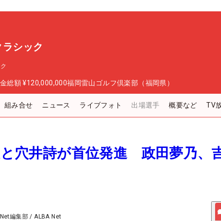
スクラシック
ック
金総額
¥120,000,000
福岡雷山ゴルフ倶楽部（福岡県）
組み合せ
ニュース
ライブフォト
出場選手
概要など
TV
愛姫と穴井詩が首位発進 政田夢乃、
 Net編集部
/
ALBA Net