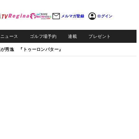
メルマガ登録
ログイン
Sニュース
ゴルフ場予約
連載
プレゼント
感が秀逸 『トゥーロンパター』