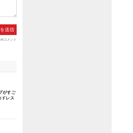
プがすご
のドレス