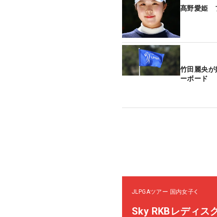
髙野愛姫 
竹田麗央が
ーボード
JLPGAツアー
国内女子
Sky RKBレディ