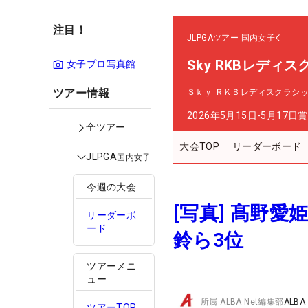
注目！
JLPGAツアー
国内女子
Sky RKBレディ
女子プロ写真館
ツアー情報
Ｓｋｙ ＲＫＢレディスクラシ
2026年5月15日-5月17日
賞
全ツアー
大会TOP
リーダーボード
JLPGA
国内女子
今週の大会
[写真] 髙野
リーダーボ
ード
鈴ら3位
ツアーメニ
ュー
所属
ALBA Net編集部
ALBA
ツアーTOP