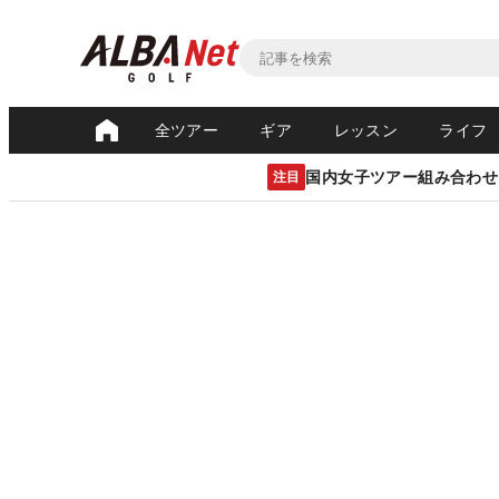
全ツアー
ギア
レッスン
ライフ
国内女子ツアー組み合わせ
注目