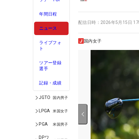
年間日程
配信日時：
2026年5月15日 1
ニュース
国内女子
ライブフォ
ト
ツアー登録
選手
記録・成績
JGTO
国内男子
LPGA
米国女子
PGA
米国男子
DPワ