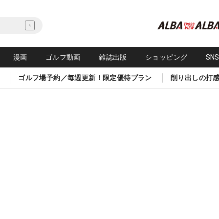
漫画
ゴルフ動画
雑誌出版
ショッピング
SN
ゴルフ場予約／毎週更新！限定優待プラン
削り出しの打