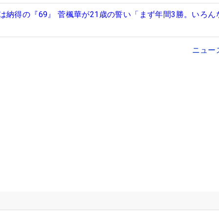
は納得の『69』 菅楓華が21歳の誓い「まず年間3勝。いろん
ニュー