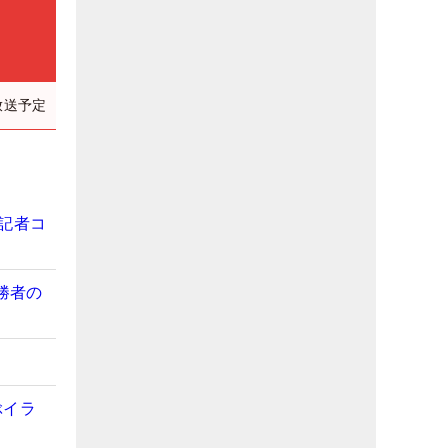
放送予定
記者コ
勝者の
？
ぶイラ