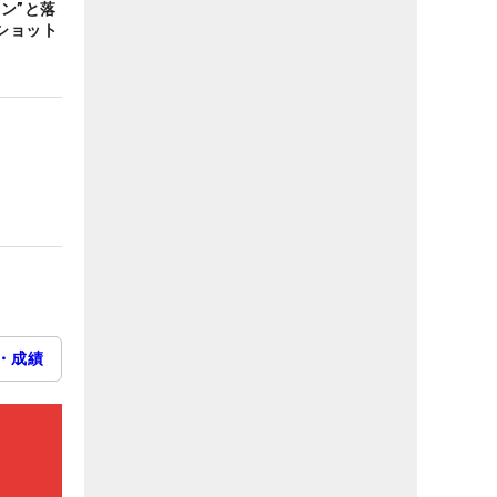
ン”と落
ショット
・成績