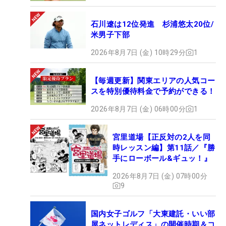
石川遼は12位発進 杉浦悠太20位/
米男子下部
2026年8月7日 (金) 10時29分
1
【毎週更新】関東エリアの人気コー
スを特別優待料金で予約ができる！
2026年8月7日 (金) 06時00分
1
宮里道場【正反対の2人を同
時レッスン編】第11話／『勝
手にローボール&ギュッ！』
2026年8月7日 (金) 07時00分
9
国内女子ゴルフ「大東建託・いい部
屋ネットレディス」の開催時期＆コ