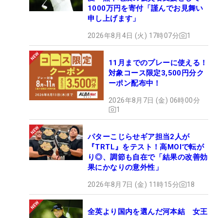
1000万円を寄付「謹んでお見舞い
申し上げます」
2026年8月4日 (火) 17時07分
1
11月までのプレーに使える！
対象コース限定3,500円分ク
ーポン配布中！
2026年8月7日 (金) 06時00分
1
パターこじらせギア担当2人が
『TRTL』をテスト！高MOIで転が
り◎、調節も自在で「結果の改善効
果にかなりの意外性」
2026年8月7日 (金) 11時15分
18
全英より国内を選んだ河本結 女王