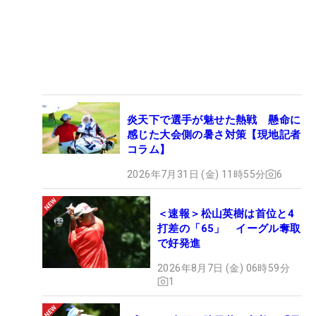
炎天下で選手が魅せた熱戦 懸命に
感じた大会側の暑さ対策【現地記者
コラム】
2026年7月31日 (金) 11時55分
6
＜速報＞松山英樹は首位と4
打差の「65」 イーグル奪取
で好発進
2026年8月7日 (金) 06時59分
1