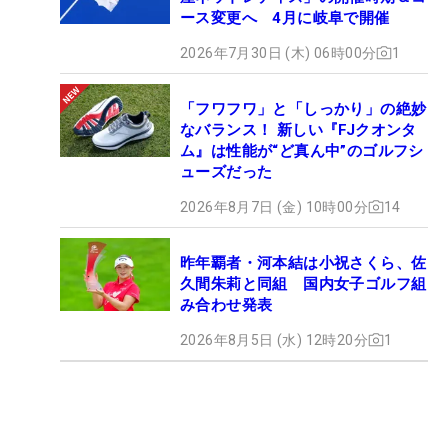
ース変更へ 4月に岐阜で開催
2026年7月30日 (木) 06時00分
1
「フワフワ」と「しっかり」の絶妙
なバランス！ 新しい『FJクオンタ
ム』は性能が“ど真ん中”のゴルフシ
ューズだった
2026年8月7日 (金) 10時00分
14
昨年覇者・河本結は小祝さくら、佐
久間朱莉と同組 国内女子ゴルフ組
み合わせ発表
2026年8月5日 (水) 12時20分
1