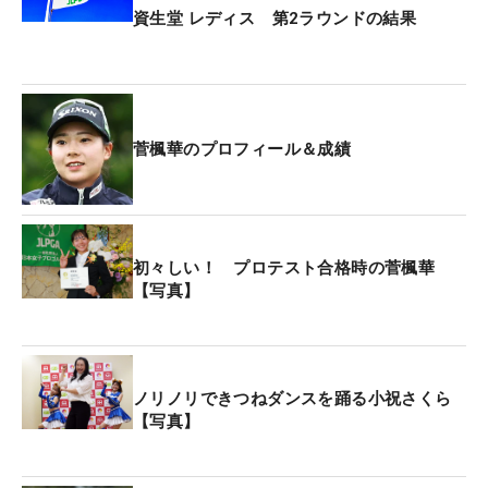
資生堂 レディス 第2ラウンドの結果
菅楓華のプロフィール＆成績
初々しい！ プロテスト合格時の菅楓華
【写真】
ノリノリできつねダンスを踊る小祝さくら
【写真】