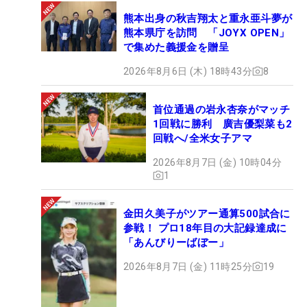
熊本出身の秋吉翔太と重永亜斗夢が
熊本県庁を訪問 「JOYX OPEN」
で集めた義援金を贈呈
2026年8月6日 (木) 18時43分
8
首位通過の岩永杏奈がマッチ
1回戦に勝利 廣吉優梨菜も2
回戦へ/全米女子アマ
2026年8月7日 (金) 10時04分
1
金田久美子がツアー通算500試合に
参戦！ プロ18年目の大記録達成に
「あんびりーばぼー」
2026年8月7日 (金) 11時25分
19