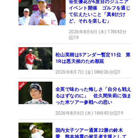
笹生優花が6度目のジュニア
イベント開催 ゴルフを通じ
て伝えたいこと「真剣だけ
ど、それを楽しむ」
2026年8月6日 (木) 17時43分
19
松山英樹は5アンダー暫定11位 第
1Rは悪天候のため順延
2026年8月7日 (金) 08時26分
1
全英で味わった悔しさ「自分も戦え
るはずなのに」 佐久間朱莉に強ま
った米ツアー参戦への思い
2026年8月6日 (木) 16時45分
19
国内女子ツアー通算22勝の鈴木
愛 熊本地震の被災者支援として