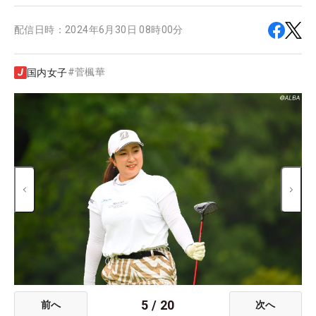
配信日時：
2024年6月30日 08時00分
#
菅楓華
国内女子
5
/
20
前へ
次へ