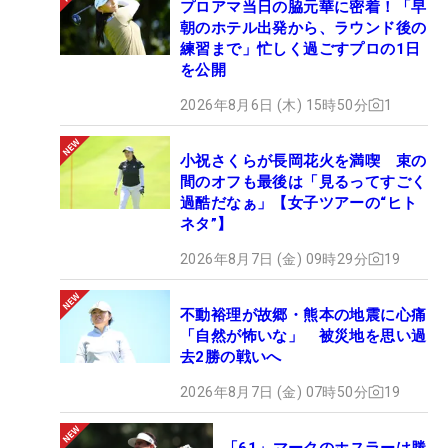
プロアマ当日の脇元華に密着！「早
朝のホテル出発から、ラウンド後の
練習まで」忙しく過ごすプロの1日
を公開
2026年8月6日 (木) 15時50分
1
小祝さくらが長岡花火を満喫 束の
間のオフも最後は「見るってすごく
過酷だなぁ」【女子ツアーの“ヒト
ネタ”】
2026年8月7日 (金) 09時29分
19
不動裕理が故郷・熊本の地震に心痛
「自然が怖いな」 被災地を思い過
去2勝の戦いへ
2026年8月7日 (金) 07時50分
19
「61」マークのホスラーは勝