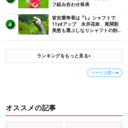
フ組み合わせ発表
皆吉愛寿香は『L』シャフトで
6
11ydアップ 永井花奈、尾関彩
美悠も選ぶしなりシャフトの効果
【ツアープロたちの“飛ばしギ
ア”】
ランキングをもっと見る
ページ上部へ
オススメの記事