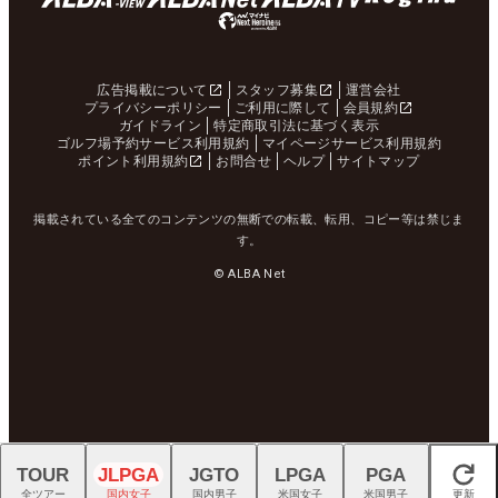
広告掲載について
スタッフ募集
運営会社
プライバシーポリシー
ご利用に際して
会員規約
ガイドライン
特定商取引法に基づく表示
ゴルフ場予約サービス利用規約
マイページサービス利用規約
ポイント利用規約
お問合せ
ヘルプ
サイトマップ
掲載されている全てのコンテンツの無断での転載、転用、コピー等は禁じま
す。
© ALBA Net
TOUR
JLPGA
JGTO
LPGA
PGA
閉じる
全ツアー
国内女子
国内男子
米国女子
米国男子
更新