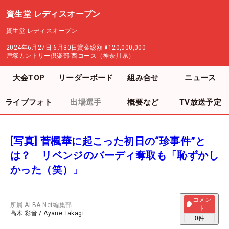
資生堂 レディスオープン
資生堂 レディスオープン
2024年6月27日-6月30日
賞金総額
¥120,000,000
戸塚カントリー倶楽部 西コース（神奈川県）
大会TOP
リーダーボード
組み合せ
ニュース
ライブフォト
出場選手
概要など
TV放送予定
[写真] 菅楓華に起こった初日の“珍事件”と
は？ リベンジのバーディ奪取も「恥ずかし
かった（笑）」
コメン
所属
ALBA Net編集部
ト
高木 彩音
/
Ayane Takagi
0
件