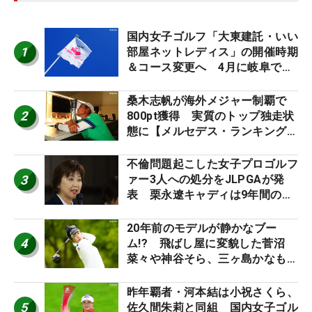
国内女子ゴルフ「大東建託・いい
1
部屋ネットレディス」の開催時期
＆コース変更へ 4月に岐阜で開
催
桑木志帆が海外メジャー制覇で
2
800pt獲得 実質のトップ独走状
態に【メルセデス・ランキング番
外編】
不倫問題起こした女子プロゴルフ
3
ァー3人への処分をJLPGAが発
表 栗永遼キャディは9年間の立
ち入り禁止
20年前のモデルが静かなブー
4
ム!? 飛ばし屋に変貌した菅沼
菜々や神谷そら、三ヶ島かなも使
う“名器”が人気な理由【ツアープ
ロたちの“飛ばしギア”】
昨年覇者・河本結は小祝さくら、
5
佐久間朱莉と同組 国内女子ゴル