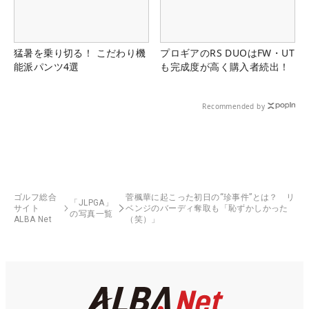
猛暑を乗り切る！ こだわり機
プロギアのRS DUOはFW・UT
能派パンツ4選
も完成度が高く購入者続出！
Recommended by
ゴルフ総合
菅楓華に起こった初日の“珍事件”とは？ リ
「JLPGA」
サイト
ベンジのバーディ奪取も「恥ずかしかった
の写真一覧
ALBA Net
（笑）」