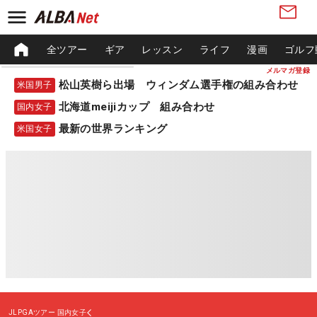
全ツアー
ギア
レッスン
ライフ
漫画
ゴルフ
メルマガ登録
松山英樹ら出場 ウィンダム選手権の組み合わせ
米国男子
北海道meijiカップ 組み合わせ
国内女子
最新の世界ランキング
米国女子
JLPGAツアー
国内女子