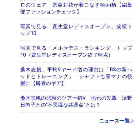
ロのウェア 原英莉花が着こなす柄on柄【編集
部ファッションチェック】
写真で見る「資生堂レディスオープン」成績ト
ップ10
写真で見る「メルセデス・ランキング」トップ
10（資生堂レディスオープン終了時点）
桑木志帆、平均9ヤード増の理由は「BSの新ヘ
ッドとトレーニング」 シャフトも青マナの後
継に【勝者のギア】
桑木志帆の悲願のツアー初V 地元の先輩・渋野
日向子との“不思議な共通点”とは？
ニュース一覧