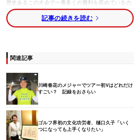
歴史あるこの大会で一番多くの勝利を収めているの
は、日本女子プロゴルフ界の礎を築いた樋口久子の
記事の続きを読む
9回（1968～74、76、77年）。第1回の68年に初代
チャンピオンに輝いていから、7回連続優勝を果た
しており、これも最多記録である。そのほかの複数
回優勝者では、大迫たつ子の4回、岡本綾子の3回が
続く。
関連記事
選手権の最多出場記録はツアー通算10勝を挙げてい
る岡田美智子の35回。岡田はそのなかで31回予選通
川崎春花のメジャーでツアー初Vはどれだけ
過しており、最多予選通過記録も持っている。しか
すごい？ 記録をおさらい
し、今大会での優勝はない。
また、最年長優勝は02年大会を制した具玉姫（韓
国）の46歳45日。そして、最年少優勝を果たしてい
ゴルフ界初の文化功労者、樋口久子「いく
るのは、地元の京都で行われた昨年大会でツアー初
つになっても上手くなりたい」
優勝を挙げた川崎春花の19歳133日だ。