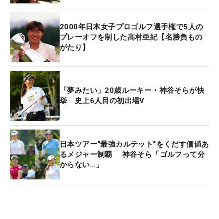
さらに、選手権での4日間最少ストローク（パー
2000年日本女子プロゴルフ選手権で5人の
72）優勝は、稲見萌寧のトータル19アンダー（21
プレーオフを制した高村亜紀【名勝負もの
がたり】
年・静ヒルズCC）。一方、最多ストローク（パー
72）優勝は、服部道子のトータル2オーバー（98
年・美浦GC）となっている。
「夢みたい」20歳ルーキー・神谷そらが快
挙 史上6人目の初出場V
日本ツアー“最強カルテット”をくだす価値あ
るメジャー制覇 神谷そら「ゴルフって分
からない…」