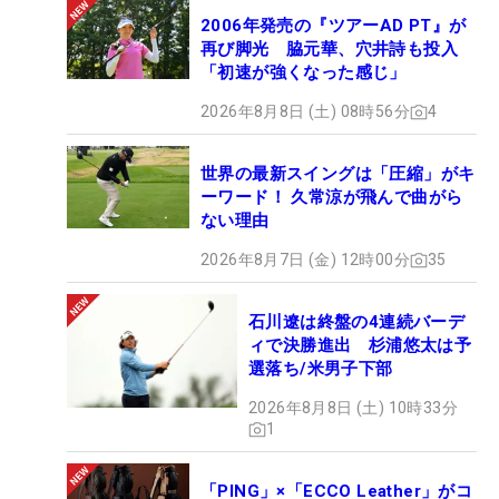
2006年発売の『ツアーAD PT』が
再び脚光 脇元華、穴井詩も投入
「初速が強くなった感じ」
2026年8月8日 (土) 08時56分
4
世界の最新スイングは「圧縮」がキ
ーワード！ 久常涼が飛んで曲がら
ない理由
2026年8月7日 (金) 12時00分
35
石川遼は終盤の4連続バーデ
ィで決勝進出 杉浦悠太は予
選落ち/米男子下部
2026年8月8日 (土) 10時33分
1
「PING」×「ECCO Leather」がコ