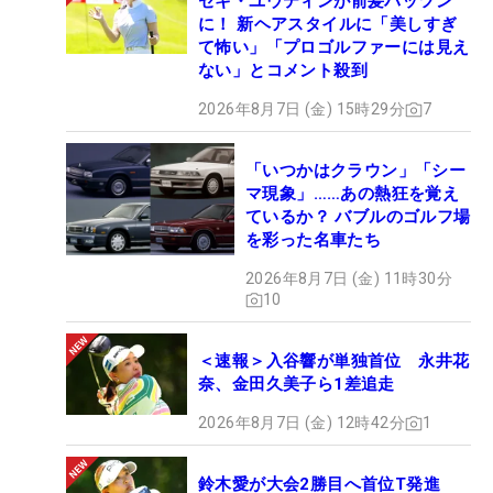
セキ・ユウティンが前髪パッツン
に！ 新ヘアスタイルに「美しすぎ
て怖い」「プロゴルファーには見え
ない」とコメント殺到
2026年8月7日 (金) 15時29分
7
「いつかはクラウン」「シー
マ現象」……あの熱狂を覚え
ているか？ バブルのゴルフ場
を彩った名車たち
2026年8月7日 (金) 11時30分
10
＜速報＞入谷響が単独首位 永井花
奈、金田久美子ら1差追走
2026年8月7日 (金) 12時42分
1
鈴木愛が大会2勝目へ首位T発進