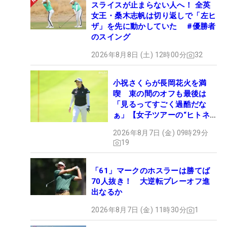
スライスが止まらない人へ！ 全英
女王・桑木志帆は切り返しで「左ヒ
ザ」を先に動かしていた #優勝者
のスイング
2026年8月8日 (土) 12時00分
32
小祝さくらが長岡花火を満
喫 束の間のオフも最後は
「見るってすごく過酷だな
ぁ」【女子ツアーの“ヒトネ
タ”】
2026年8月7日 (金) 09時29分
19
「61」マークのホスラーは勝てば
70人抜き！ 大逆転プレーオフ進
出なるか
2026年8月7日 (金) 11時30分
1