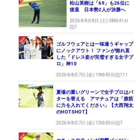
松山英樹は「69」も26位に
後退 日本勢2人が決勝へ
2026年8月8日 (土) 08時41分
1
ゴルフウェアとは一味違うギャップ
にノックアウト！ ファンが惚れ直
した「ドレス姿が完璧すぎる女子プ
ロ」神10
2026年8月7日 (金) 19時45分
111
夏場の重いグリーンで女子プロはパ
ターを替える アマチュアは「腹筋
に力を入れてください」【大西翔太
のHOTSHOT】
2026年8月7日 (金) 12時00分
7