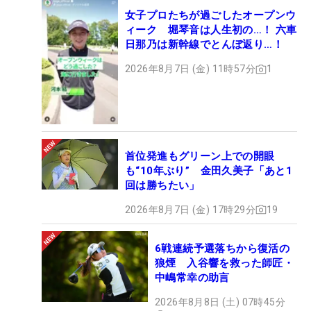
女子プロたちが過ごしたオープンウ
ィーク 堀琴音は人生初の…！ 六車
日那乃は新幹線でとんぼ返り…！
2026年8月7日 (金) 11時57分
1
首位発進もグリーン上での開眼
も“10年ぶり” 金田久美子「あと1
回は勝ちたい」
2026年8月7日 (金) 17時29分
19
6戦連続予選落ちから復活の
狼煙 入谷響を救った師匠・
中嶋常幸の助言
2026年8月8日 (土) 07時45分