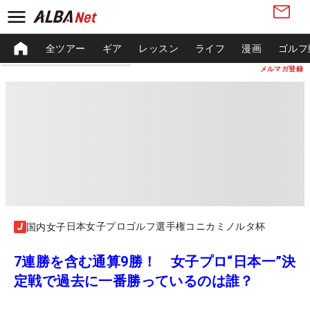
全ツアー
ギア
レッスン
ライフ
漫画
ゴルフ
メルマガ登録
日本女子プロゴルフ選手権コニカミノルタ杯
国内女子
7連勝を含む通算9勝！ 女子プロ“日本一”決
定戦で過去に一番勝っているのは誰？