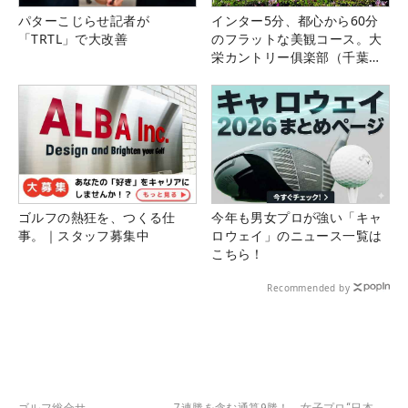
パターこじらせ記者が
インター5分、都心から60分
「TRTL」で大改善
のフラットな美観コース。大
栄カントリー俱楽部（千葉
県）
ゴルフの熱狂を、つくる仕
今年も男女プロが強い「キャ
事。｜スタッフ募集中
ロウェイ」のニュース一覧は
こちら！
Recommended by
ゴルフ総合サ
7連勝を含む通算9勝！ 女子プロ“日本