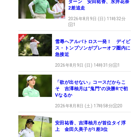
ターン 安田祐香、永井花奈
2差追走
2026年8月9日 (日) 11時32分
1
雪辱へアルバトロス一発！ デイビ
ス・トンプソンがプレーオフ圏内に
急接近
2026年8月9日 (日) 14時31分
1
「欲が出せない」コースだからこ
そ 吉澤柚月は“鬼門”の決勝Rで初
Vなるか
2026年8月8日 (土) 17時58分
20
安田祐香、吉澤柚月が首位タイ浮
上 金田久美子が1差3位