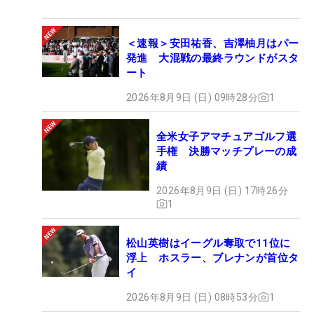
＜速報＞安田祐香、吉澤柚月はパー
発進 大混戦の最終ラウンドがスタ
ート
2026年8月9日 (日) 09時28分
1
全米女子アマチュアゴルフ選
手権 決勝マッチプレーの成
績
2026年8月9日 (日) 17時26分
1
松山英樹はイーグル奪取で11位に
浮上 ホスラー、ブレナンが首位タ
イ
2026年8月9日 (日) 08時53分
1