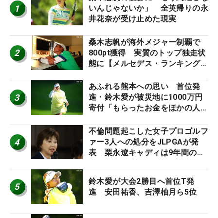
1
いんじゃないか」 全英帰りの永
井花奈が受け止めた現実
桑木志帆が海外メジャー制覇で
2
800pt獲得 実質のトップ独走状
態に【メルセデス・ランキング番
外編】
あふれる熊本への思い 首位発
3
進・鈴木愛が被災地に1000万円
寄付「もらったお金をほかの人
に」
不倫問題起こした女子プロゴルフ
4
ァー3人への処分をJLPGAが発
表 栗永遼キャディは9年間の立
ち入り禁止
鈴木愛が大会2勝目へ首位T発
5
進 安田祐香、吉澤柚月ら5位