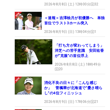
2026年8月8日 (土) 12時00分
32
＜速報＞吉澤柚月が初優勝へ 単独
首位でラスト3ホール突入
2026年8月9日 (日) 13時04分
1
「打ち方が変わってしまう」
洋芝への苦手意識 安田祐香
が“克服”の首位浮上
2026年8月8日 (土) 18時49分
20
消化不良の日々に「こんな感じ
か」 菅楓華が北海道で“憂さ晴ら
し”の4位フィニッシュ
2026年8月9日 (日) 17時06分
21