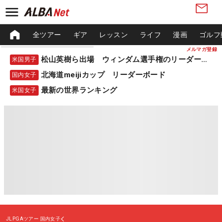
全ツアー
ギア
レッスン
ライフ
漫画
ゴルフ
メルマガ登録
松山英樹ら出場 ウィンダム選手権のリーダーボード
米国男子
北海道meijiカップ リーダーボード
国内女子
最新の世界ランキング
米国女子
JLPGAツアー
国内女子