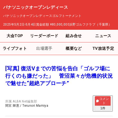
パナソニックオープンレディース
パナソニックオープンレディースゴルフトーナメント
2025年5月2日-5月4日
賞金総額
¥80,000,000
浜野ゴルフクラブ（千葉県）
大会TOP
リーダーボード
組み合せ
ニュース
ライブフォト
出場選手
概要など
TV放送予定
[写真] 復活Vまでの苦悩を告白「ゴルフ場に
行くのも嫌だった」 菅沼菜々が危機的状況
で魅せた“超絶アプローチ”
コメン
所属
ALBA Net編集部
ト
間宮 輝憲
/
Terunori Mamiya
1
件