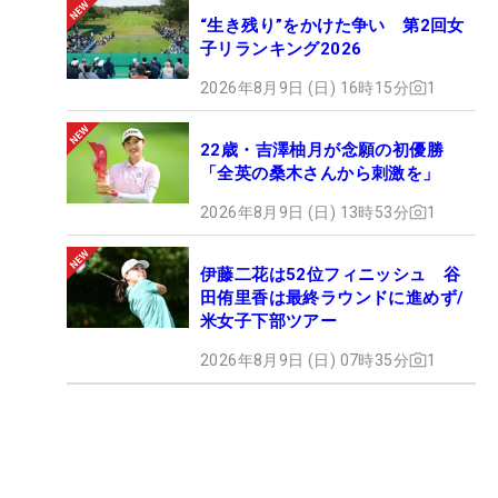
“生き残り”をかけた争い 第2回女
子リランキング2026
2026年8月9日 (日) 16時15分
1
22歳・吉澤柚月が念願の初優勝
「全英の桑木さんから刺激を」
2026年8月9日 (日) 13時53分
1
伊藤二花は52位フィニッシュ 谷
田侑里香は最終ラウンドに進めず/
米女子下部ツアー
2026年8月9日 (日) 07時35分
1