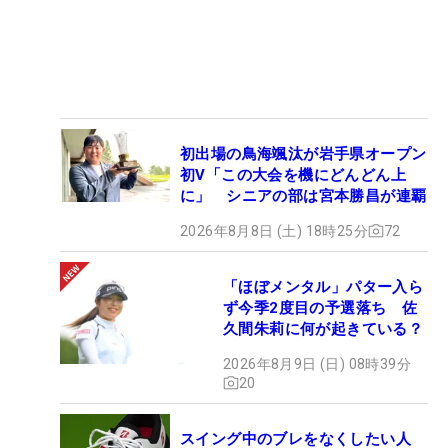
初出場の鳥海颯汰が岩手県オープン
初V「この大会を機にどんどん上
に」 シニアの部は宮本勝昌が連覇
2026年8月8日 (土) 18時25分
72
「ほぼメンタル」パター入ら
ず今季2度目の予選落ち 佐
久間朱莉に何が起きている？
2026年8月9日 (日) 08時39分
20
スイング中のブレをなくしたい人