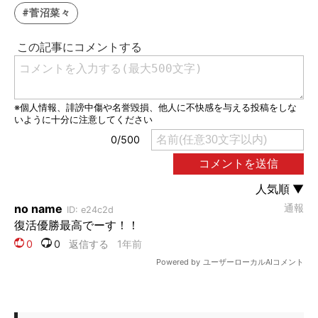
#菅沼菜々