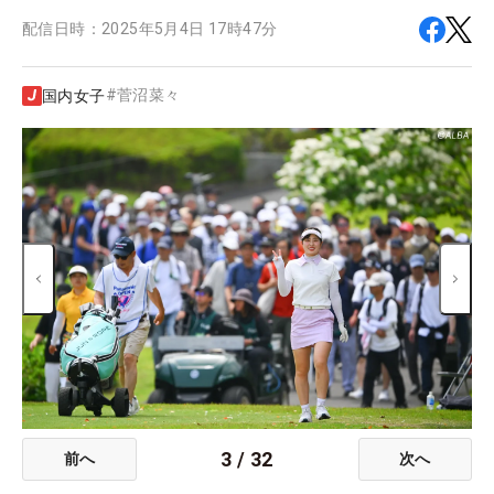
配信日時：
2025年5月4日 17時47分
#
菅沼菜々
国内女子
3
/
32
前へ
次へ