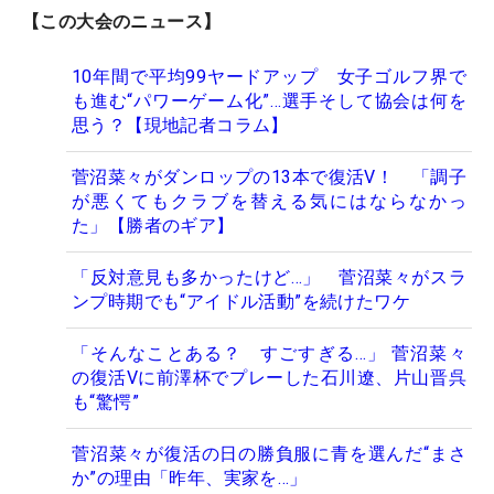
【この大会のニュース】
10年間で平均99ヤードアップ 女子ゴルフ界で
も進む“パワーゲーム化”…選手そして協会は何を
思う？【現地記者コラム】
菅沼菜々がダンロップの13本で復活V！ 「調子
が悪くてもクラブを替える気にはならなかっ
た」【勝者のギア】
「反対意見も多かったけど…」 菅沼菜々がスラ
ンプ時期でも“アイドル活動”を続けたワケ
「そんなことある？ すごすぎる…」 菅沼菜々
の復活Vに前澤杯でプレーした石川遼、片山晋呉
も“驚愕”
菅沼菜々が復活の日の勝負服に青を選んだ“まさ
か”の理由「昨年、実家を…」