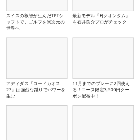
スイスの叡智が生んだTPTシ
最新モデル『FJクオンタム』
ャフトで、ゴルフを異次元の
を石井良介プロがチェック
世界へ
アディダス『コードカオス
11月までのプレーに2回使え
27』は強烈な蹴りでパワーを
る！コース限定3,500円クー
生む
ポン配布中！