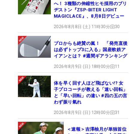
へ！ 3種類の伸縮性ヒモ採用のブリ
ヂストン『ZSP-BITER LIGHT
MAGICLACE』、8月8日デビュー
2026年8月8日 (土) 11時30分
30
プロからも絶賛の嵐！ 「発売直後
は必ずトップ3に入る」国産軟鉄ア
イアンとは？ #週間ギアランキング
2026年8月9日 (日) 18時00分
11
体を早く回す人ほど飛ばない!? 女
子プロコーチが教える「速い回転」
と「早い回転」の違い #四の五の言
わず振り氣れ
2026年8月9日 (日) 12時00分
31
＜速報＞吉澤柚月が単独首位