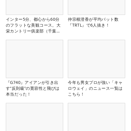
インター5分、都心から60分
仲宗根澄香が平均パット数
のフラットな美観コース。大
『TRTL』で6人抜き！
栄カントリー俱楽部（千葉
県）
『G740』アイアンが引き出
今年も男女プロが強い「キャ
す“反則級”の寛容性と飛びは
ロウェイ」のニュース一覧は
本当だった！
こちら！