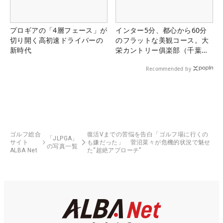
プロギアの「4層フェース」が
インター5分、都心から60分
切り開く高初速ドライバーの
のフラットな美観コース。大
新時代
栄カントリー俱楽部（千葉
県）
Recommended by
ゴルフ総合
復活Vまでの苦悩を告白「ゴルフ場に行くの
「JLPGA」
サイト
も嫌だった」 菅沼菜々が危機的状況で魅せ
の写真一覧
ALBA Net
た“超絶アプローチ”