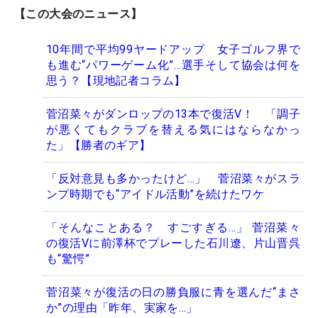
【この大会のニュース】
10年間で平均99ヤードアップ 女子ゴルフ界で
も進む“パワーゲーム化”…選手そして協会は何を
思う？【現地記者コラム】
菅沼菜々がダンロップの13本で復活V！ 「調子
が悪くてもクラブを替える気にはならなかっ
た」【勝者のギア】
「反対意見も多かったけど…」 菅沼菜々がスラ
ンプ時期でも“アイドル活動”を続けたワケ
「そんなことある？ すごすぎる…」 菅沼菜々
の復活Vに前澤杯でプレーした石川遼、片山晋呉
も“驚愕”
菅沼菜々が復活の日の勝負服に青を選んだ“まさ
か”の理由「昨年、実家を…」