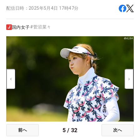
配信日時：
2025年5月4日 17時47分
#
菅沼菜々
国内女子
5
/
32
前へ
次へ