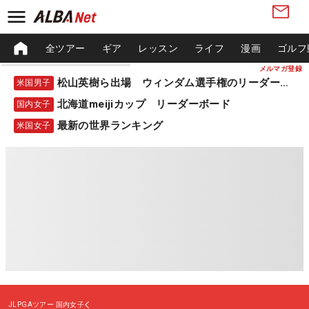
全ツアー
ギア
レッスン
ライフ
漫画
ゴルフ
メルマガ登録
松山英樹ら出場 ウィンダム選手権のリーダーボード
米国男子
北海道meijiカップ リーダーボード
国内女子
最新の世界ランキング
米国女子
JLPGAツアー
国内女子