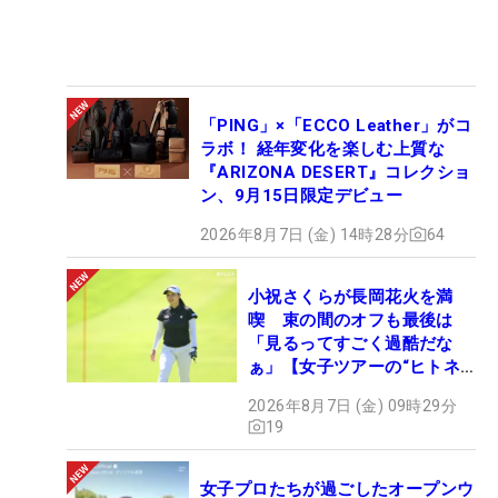
「PING」×「ECCO Leather」がコ
ラボ！ 経年変化を楽しむ上質な
『ARIZONA DESERT』コレクショ
ン、9月15日限定デビュー
2026年8月7日 (金) 14時28分
64
小祝さくらが長岡花火を満
喫 束の間のオフも最後は
「見るってすごく過酷だな
ぁ」【女子ツアーの“ヒトネ
タ”】
2026年8月7日 (金) 09時29分
19
女子プロたちが過ごしたオープンウ