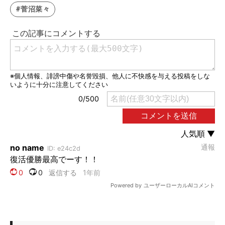
#菅沼菜々