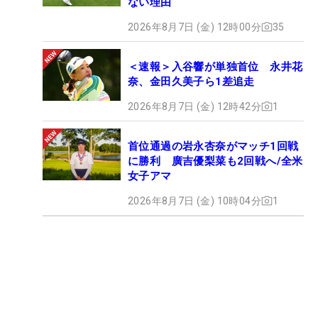
ない理由
2026年8月7日 (金) 12時00分
35
＜速報＞入谷響が単独首位 永井花
奈、金田久美子ら1差追走
2026年8月7日 (金) 12時42分
1
首位通過の岩永杏奈がマッチ1回戦
に勝利 廣吉優梨菜も2回戦へ/全米
女子アマ
2026年8月7日 (金) 10時04分
1