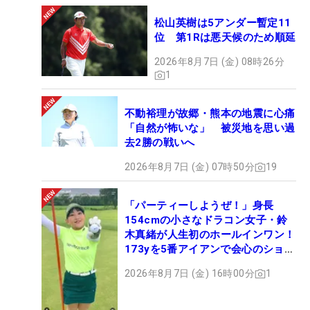
松山英樹は5アンダー暫定11
位 第1Rは悪天候のため順延
2026年8月7日 (金) 08時26分
1
不動裕理が故郷・熊本の地震に心痛
「自然が怖いな」 被災地を思い過
去2勝の戦いへ
2026年8月7日 (金) 07時50分
19
「パーティーしようぜ！」身長
154cmの小さなドラコン女子・鈴
木真緒が人生初のホールインワン！
173yを5番アイアンで会心のショッ
ト
2026年8月7日 (金) 16時00分
1