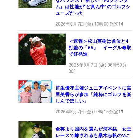
なバランス！ 新しい『FJクオンタ
ム』は性能が“ど真ん中”のゴルフシ
ューズだった
2026年8月7日 (金) 10時00分
14
＜速報＞松山英樹は首位と4
打差の「65」 イーグル奪取
で好発進
2026年8月7日 (金) 06時59分
1
笹生優花主催ジュニアイベントに宮
里美香らが参加「純粋にゴルフを楽
しんでほしい」
2026年8月7日 (金) 07時15分
19
全英より国内を選んだ河本結 女王
レースで離されるも桑木志帆のVに