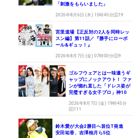
「刺激をもらいました」
2026年8月6日 (木) 15時45分
19
宮里道場【正反対の2人を同時レッ
スン編】第11話／『勝手にローボ
ール&ギュッ！』
2026年8月7日 (金) 07時00分
9
ゴルフウェアとは一味違うギ
ャップにノックアウト！ ファ
ンが惚れ直した「ドレス姿が
完璧すぎる女子プロ」神10
2026年8月7日 (金) 19時45分
111
鈴木愛が大会2勝目へ首位T発進
安田祐香、吉澤柚月ら5位