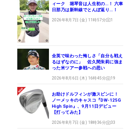
ィーク 堀琴音は人生初の…！ 六車
日那乃は新幹線でとんぼ返り…！
2026年8月7日 (金) 11時57分
1
全英で味わった悔しさ「自分も戦え
るはずなのに」 佐久間朱莉に強ま
った米ツアー参戦への思い
2026年8月6日 (木) 16時45分
19
お助けドルフィンが激スピンに！
ノーメッキのキャスコ『DW-125G
High Spin』、9月11日デビュー
【打ってみた】
2026年8月7日 (金) 18時36分
33