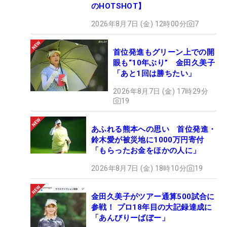
のHOTSHOT】
2026年8月7日 (金) 12時00分
7
首位発進もグリーン上での開
眼も“10年ぶり” 金田久美子
「あと1回は勝ちたい」
2026年8月7日 (金) 17時29分
19
あふれる熊本への思い 首位発進・
鈴木愛が被災地に1000万円寄付
「もらったお金をほかの人に」
2026年8月7日 (金) 18時10分
19
金田久美子がツアー通算500試合に
参戦！ プロ18年目の大記録達成に
「あんびりーばぼー」