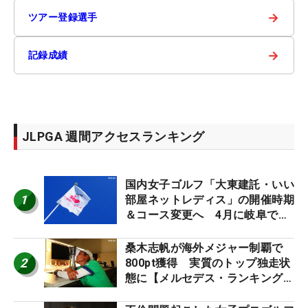
→
ツアー登録選手
→
記録成績
JLPGA 週間アクセスランキング
国内女子ゴルフ「大東建託・いい
1
部屋ネットレディス」の開催時期
＆コース変更へ 4月に岐阜で開
催
桑木志帆が海外メジャー制覇で
2
800pt獲得 実質のトップ独走状
態に【メルセデス・ランキング番
外編】