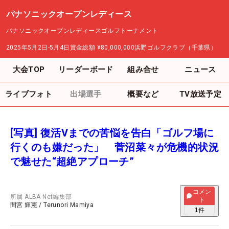
パナソニックオープンレディース
パナソニックオープンレディースゴルフトーナメント
2025年5月2日-5月4日
賞金総額
¥80,000,000
浜野ゴルフクラブ（千葉県）
大会TOP
リーダーボード
組み合せ
ニュース
ライブフォト
出場選手
概要など
TV放送予定
[写真] 復活Vまでの苦悩を告白「ゴルフ場に
行くのも嫌だった」 菅沼菜々が危機的状況
で魅せた“超絶アプローチ”
コメン
所属
ALBA Net編集部
ト
間宮 輝憲
/
Terunori Mamiya
1
件