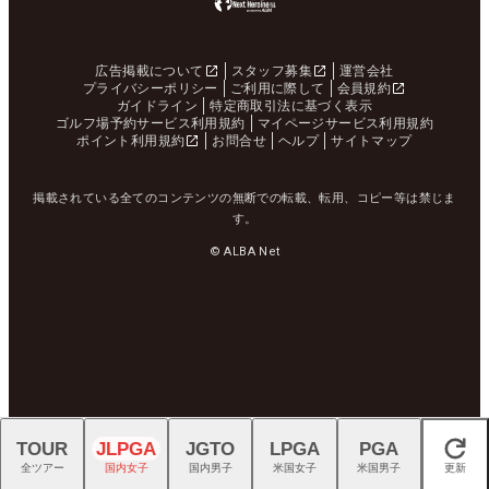
広告掲載について
スタッフ募集
運営会社
プライバシーポリシー
ご利用に際して
会員規約
ガイドライン
特定商取引法に基づく表示
ゴルフ場予約サービス利用規約
マイページサービス利用規約
ポイント利用規約
お問合せ
ヘルプ
サイトマップ
掲載されている全てのコンテンツの無断での転載、転用、コピー等は禁じま
す。
© ALBA Net
TOUR
JLPGA
JGTO
LPGA
PGA
閉じる
全ツアー
国内女子
国内男子
米国女子
米国男子
更新