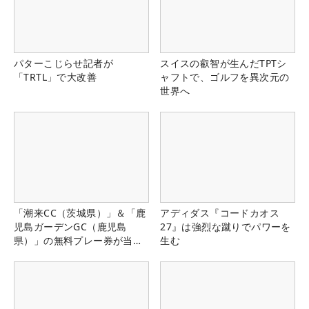
パターこじらせ記者が
スイスの叡智が生んだTPTシ
「TRTL」で大改善
ャフトで、ゴルフを異次元の
世界へ
「潮来CC（茨城県）」＆「鹿
アディダス『コードカオス
児島ガーデンGC（鹿児島
27』は強烈な蹴りでパワーを
県）」の無料プレー券が当た
生む
る！！