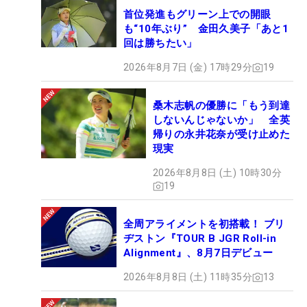
首位発進もグリーン上での開眼
も“10年ぶり” 金田久美子「あと1
回は勝ちたい」
2026年8月7日 (金) 17時29分
19
桑木志帆の優勝に「もう到達
しないんじゃないか」 全英
帰りの永井花奈が受け止めた
現実
2026年8月8日 (土) 10時30分
19
全周アライメントを初搭載！ ブリ
ヂストン『TOUR B JGR Roll-in
Alignment』、8月7日デビュー
2026年8月8日 (土) 11時35分
13