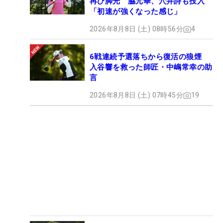
再び脚光 脇元華、穴井詩も投入
「初速が強くなった感じ」
2026年8月8日 (土) 08時56分
4
6戦連続予選落ちから復活の狼煙
入谷響を救った師匠・中嶋常幸の助
言
2026年8月8日 (土) 07時45分
19