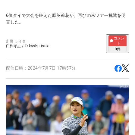
6位タイで大会を終えた原英莉花が、再びの米ツアー挑戦を明
言した。
コメン
所属
ライター
ト
臼杵孝志
/
Takashi Usuki
0
件
配信日時：
2024年7月7日 17時57分