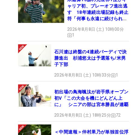
ャリア初、プレーオフ進出逃
す 18年連続出場記録も終止
符「何事も永遠に続けられな
い」
2026年8月8日 (土) 10時00分
1
石川遼は終盤の4連続バーディで決
勝進出 杉浦悠太は予選落ち/米男
子下部
2026年8月8日 (土) 10時33分
1
初出場の鳥海颯汰が岩手県オープン
初V「この大会を機にどんどん上
に」 シニアの部は宮本勝昌が連覇
2026年8月8日 (土) 18時25分
72
＜中間速報＞仲村果乃が単独首位浮