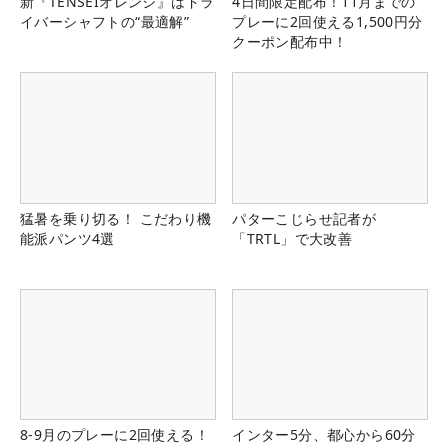
新『TENSEIオレンジ』はドラ
4日間限定配布！11月までの
イバーシャフトの“最適解”
プレーに2回使える1,500円分
クーポン配布中！
猛暑を乗り切る！ こだわり機
パターこじらせ記者が
能派パンツ4選
「TRTL」で大改善
8-9月のプレーに2回使える！
インター5分、都心から60分