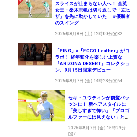
スライスが止まらない人へ！ 全英
女王・桑木志帆は切り返しで「左ヒ
ザ」を先に動かしていた #優勝者
のスイング
2026年8月8日 (土) 12時00分
32
「PING」×「ECCO Leather」がコ
ラボ！ 経年変化を楽しむ上質な
『ARIZONA DESERT』コレクショ
ン、9月15日限定デビュー
2026年8月7日 (金) 14時28分
64
セキ・ユウティンが前髪パッ
ツンに！ 新ヘアスタイルに
「美しすぎて怖い」「プロゴ
ルファーには見えない」とコ
メント殺到
2026年8月7日 (金) 15時29分
7