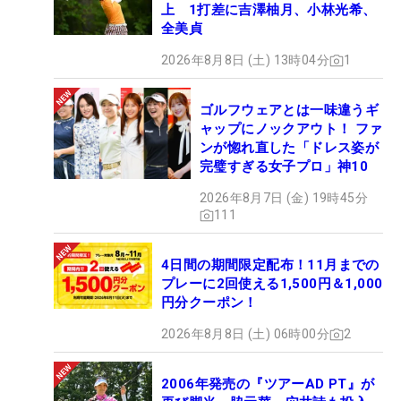
上 1打差に吉澤柚月、小林光希、
全美貞
2026年8月8日 (土) 13時04分
1
ゴルフウェアとは一味違うギ
ャップにノックアウト！ ファ
ンが惚れ直した「ドレス姿が
完璧すぎる女子プロ」神10
2026年8月7日 (金) 19時45分
111
4日間の期間限定配布！11月までの
プレーに2回使える1,500円＆1,000
円分クーポン！
2026年8月8日 (土) 06時00分
2
2006年発売の『ツアーAD PT』が