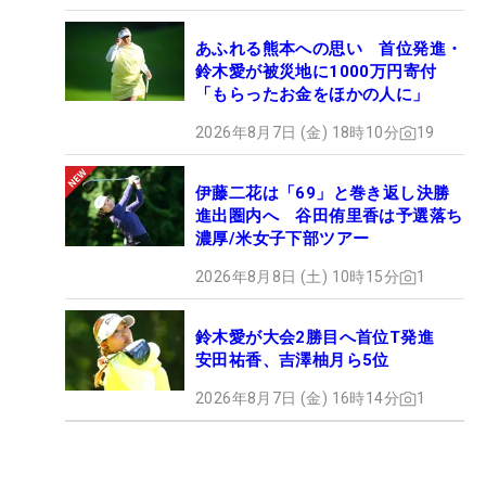
あふれる熊本への思い 首位発進・
鈴木愛が被災地に1000万円寄付
「もらったお金をほかの人に」
2026年8月7日 (金) 18時10分
19
伊藤二花は「69」と巻き返し決勝
進出圏内へ 谷田侑里香は予選落ち
濃厚/米女子下部ツアー
2026年8月8日 (土) 10時15分
1
鈴木愛が大会2勝目へ首位T発進
安田祐香、吉澤柚月ら5位
2026年8月7日 (金) 16時14分
1