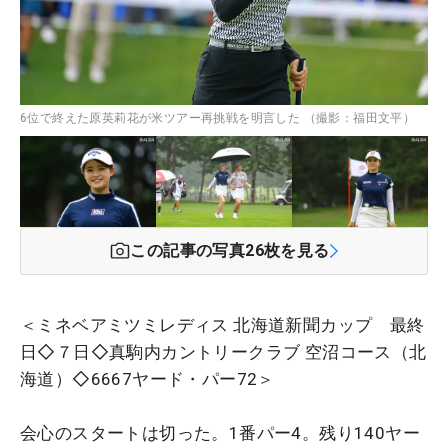
6位で終えた原英莉花が米ツアー再挑戦を明言した （撮影：福田文平）
この記事の写真
26
枚を見る
＜ミネベアミツミレディス 北海道新聞カップ 最終
日◇７日◇真駒内カントリークラブ 空沼コース（北
海道）◇6667ヤード・パー72＞
会心のスタートは切った。1番パー4。残り140ヤー