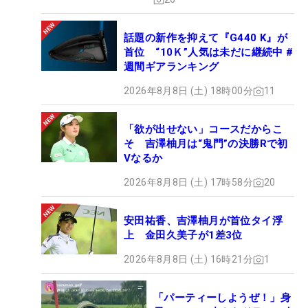
話題の新作を抑えて『G440 K』が
首位 “10Ｋ”人気は未だに継続中 #
週間ギアランキング
2026年8月8日 (土) 18時00分
11
「欲が出せない」コースだからこ
そ 吉澤柚月は“鬼門”の決勝Rで初
Vなるか
2026年8月8日 (土) 17時58分
20
安田祐香、吉澤柚月が首位タイ浮
上 金田久美子が1差3位
2026年8月8日 (土) 16時21分
1
「パーティーしようぜ！」身