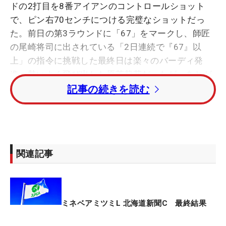
ドの2打目を8番アイアンのコントロールショット
で、ピン右70センチにつける完璧なショットだっ
た。前日の第3ラウンドに「67」をマークし、師匠
の尾崎将司に出されている「2日連続で『67』以
上」の指令に挑戦した最終日は楽々のバーディ発
進。勢いよく飛び出した原英莉花だったが、あとが
続かなかった。
記事の続きを読む
7番パー4でボギーをたたき、10番パー4でようやく
2つ目のバーディが来た。結局3バーディ・1ボギー
の「70」。トータル10アンダーと今季16試合目で
関連記事
初の2桁アンダーに乗せたが、25度目のトライも宿
題はまたクリアできなかった。
「いい感覚はあるけど、スコアになかなか結びつか
ミネベアミツミL 北海道新聞C 最終結果
ない。もう少しアライメントとかを見直さないとい