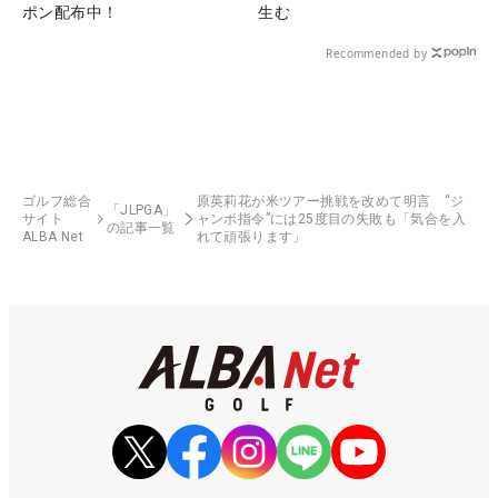
ポン配布中！
生む
Recommended by
ゴルフ総合
原英莉花が米ツアー挑戦を改めて明言 “ジ
「JLPGA」
サイト
ャンボ指令”には25度目の失敗も「気合を入
の記事一覧
ALBA Net
れて頑張ります」