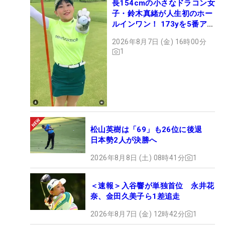
長154cmの小さなドラコン女
子・鈴木真緒が人生初のホー
ルインワン！ 173yを5番アイ
アンで会心のショット
2026年8月7日 (金) 16時00分
1
松山英樹は「69」も26位に後退
日本勢2人が決勝へ
2026年8月8日 (土) 08時41分
1
＜速報＞入谷響が単独首位 永井花
奈、金田久美子ら1差追走
2026年8月7日 (金) 12時42分
1