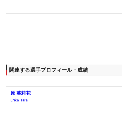
「予選会にもエントリーはしますが、しっかり世界
ランキングを上げていきたい。そのためにも優勝争
いをして、ポイントを稼がないといけないですね。
気合を入れて、頑張ります」
今週は試合のないオープンウィーク。猛暑の関東に
戻るより、涼しい北海道に残ることを選択した。
「しっかり練習してきます」。目指すものは明確。
関連する選手プロフィール・成績
居残り練習で「大東建託・いい部屋ネットレディ
ス」（18日開幕・福岡）から始まる後半戦に備え
る。（文・臼杵孝志）
原 英莉花
Erika Hara