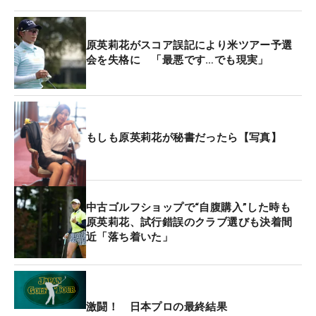
けないですね」。それでも前週3位だった「資生堂
レディスオープン」に続いて、今季3度目のトップ
10入りとなる6位フィニッシュ。確実に状態が上向
原英莉花がスコア誤記により米ツアー予選
いている手ごたえは感じ取っている。
会を失格に 「最悪です…でも現実」
年間スケジュールにも変更はない。昨年も挑戦した
翌年の米ツアー出場権をかけた予選会について尋ね
ると、「はい、出ます」と即答した。昨年は2次予
もしも原英莉花が秘書だったら【写真】
選会（Qスクール・ステージ2）で過少申告による失
格という悪夢を味わった。
中古ゴルフショップで“自腹購入”した時も
米ツアーは長年の夢。現在100位の世界ランキング
原英莉花、試行錯誤のクラブ選びも決着間
を最終予選会（Qシリーズ）から出場できる75位以
近「落ち着いた」
内に上げることが当面の目標だが、エントリーの締
め切りは10月8日（米国東部時間）。それまでに世
界ランキングを上げられないときは、予選会（昨年
までの2次予選会）からの挑戦となる。
激闘！ 日本プロの最終結果