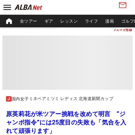
全ツアー
ギア
レッスン
ライフ
漫画
ゴルフ
メルマガ登録
ミネベアミツミ レディス 北海道新聞カップ
国内女子
原英莉花が米ツアー挑戦を改めて明言 “ジ
ャンボ指令”には25度目の失敗も「気合を入
れて頑張ります」