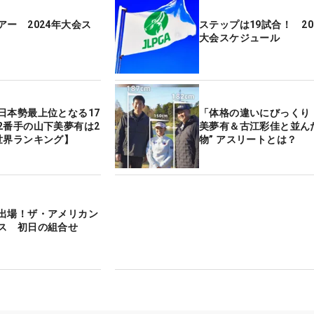
アー 2024年大会ス
ステップは19試合！ 20
大会スケジュール
日本勢最上位となる17
「体格の違いにびっくり
2番手の山下美夢有は2
美夢有＆古江彩佳と並んだ
世界ランキング】
物” アスリートとは？
出場！ザ・アメリカン
ス 初日の組合せ