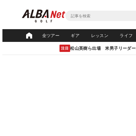
全ツアー
ギア
レッスン
ライフ
松山英樹ら出場 米男子リーダー
注目