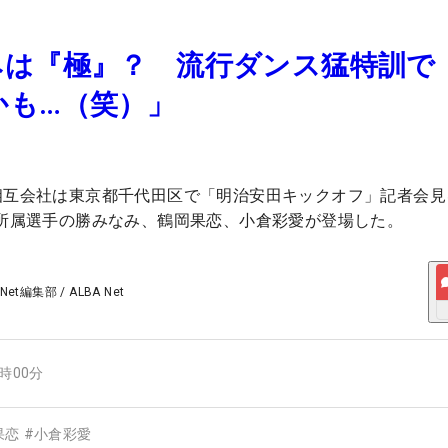
みは『極』？ 流行ダンス猛特訓で
かも…（笑）」
相互会社は東京都千代田区で「明治安田キックオフ」記者会見
と所属選手の勝みなみ、鶴岡果恋、小倉彩愛が登場した。
 Net編集部
/
ALBA Net
8時00分
果恋
#
小倉彩愛