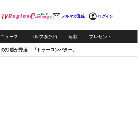
メルマガ登録
ログイン
Sニュース
ゴルフ場予約
連載
プレゼント
しの打感が秀逸 『トゥーロンパター』