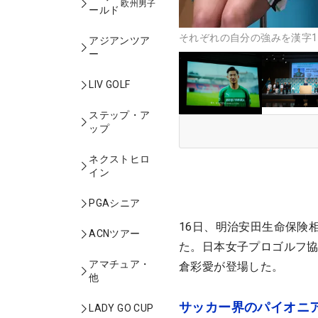
欧州男子
ールド
それぞれの自分の強みを漢字
アジアンツア
ー
LIV GOLF
ステップ・ア
ップ
ネクストヒロ
イン
PGAシニア
16日、明治安田生命保険
ACNツアー
た。日本女子プロゴルフ協
アマチュア・
倉彩愛が登場した。
他
サッカー界のパイオニア
LADY GO CUP