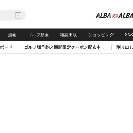
漫画
ゴルフ動画
雑誌出版
ショッピング
SN
ボード
ゴルフ場予約／期間限定クーポン配布中！
削り出