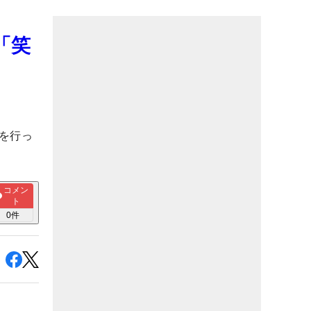
「笑
を行っ
コメン
ト
0
件