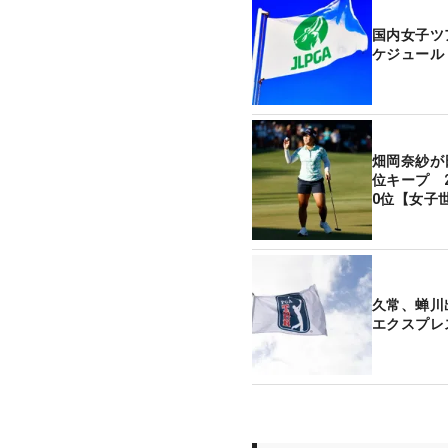
国内女子ツ
ケジュール
畑岡奈紗が
位キープ 
0位【女子
久常、蝉川
エクスプレ