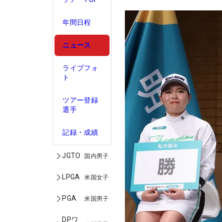
年間日程
ニュース
ライブフォ
ト
ツアー登録
選手
記録・成績
JGTO
国内男子
LPGA
米国女子
PGA
米国男子
DPワ