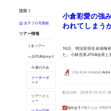
注目！
小倉彩愛の強
女子プロ写真館
われてしまう
ツアー情報
全ツアー
16日、明治安田生命保険
た。小林浩美JPGA会長
JLPGA
国内女子
今週の大会
所属
ALBA Net編集部
ALBA
リーダーボ
ード
配信日時：
2024年1月16日 1
ツアーメニ
ュー
#
勝みなみ
#
鶴岡
国内女子
ツアーTOP