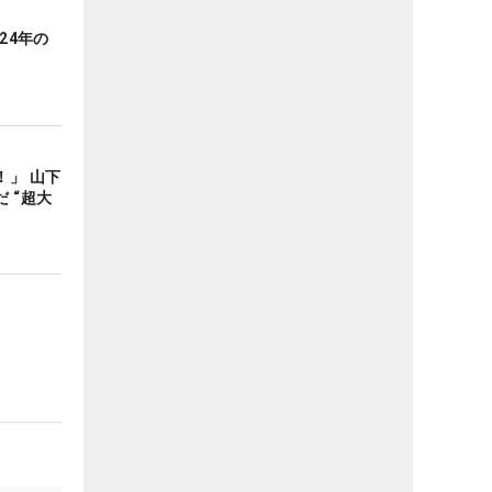
24年の
！」 山下
 “超大