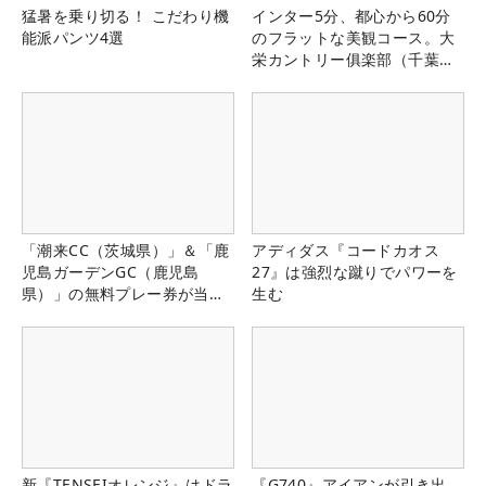
猛暑を乗り切る！ こだわり機
インター5分、都心から60分
能派パンツ4選
のフラットな美観コース。大
栄カントリー俱楽部（千葉
県）
「潮来CC（茨城県）」＆「鹿
アディダス『コードカオス
児島ガーデンGC（鹿児島
27』は強烈な蹴りでパワーを
県）」の無料プレー券が当た
生む
る！！
新『TENSEIオレンジ』はドラ
『G740』アイアンが引き出