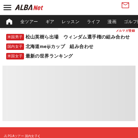
全ツアー
ギア
レッスン
ライフ
漫画
ゴルフ
メルマガ登録
松山英樹ら出場 ウィンダム選手権の組み合わせ
米国男子
北海道meijiカップ 組み合わせ
国内女子
最新の世界ランキング
米国女子
JLPGAツアー
国内女子