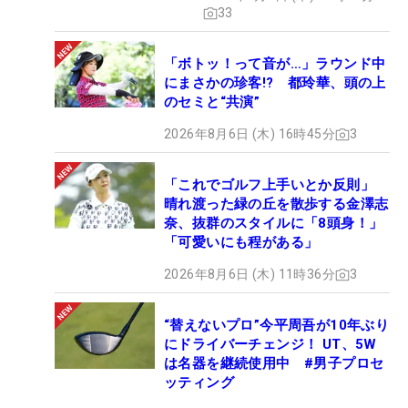
33
「ボトッ！って音が…」ラウンド中
にまさかの珍客!? 都玲華、頭の上
のセミと“共演”
2026年8月6日 (木) 16時45分
3
「これでゴルフ上手いとか反則」
晴れ渡った緑の丘を散歩する金澤志
奈、抜群のスタイルに「8頭身！」
「可愛いにも程がある」
2026年8月6日 (木) 11時36分
3
“替えないプロ”今平周吾が10年ぶり
にドライバーチェンジ！ UT、5W
は名器を継続使用中 #男子プロセ
ッティング