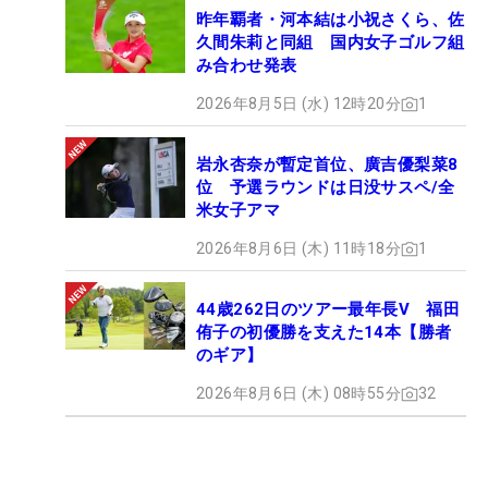
昨年覇者・河本結は小祝さくら、佐
久間朱莉と同組 国内女子ゴルフ組
み合わせ発表
2026年8月5日 (水) 12時20分
1
岩永杏奈が暫定首位、廣吉優梨菜8
位 予選ラウンドは日没サスペ/全
米女子アマ
2026年8月6日 (木) 11時18分
1
44歳262日のツアー最年長V 福田
侑子の初優勝を支えた14本【勝者
のギア】
2026年8月6日 (木) 08時55分
32