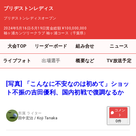
ブリヂストンレディス
ブリヂストンレディスオープン
2024年5月16日-5月19日
賞金総額
¥100,000,000
袖ヶ浦カンツリークラブ 袖ヶ浦コース（千葉県）
大会TOP
リーダーボード
組み合せ
ニュース
ライブフォト
出場選手
概要など
TV放送予定
[写真] 「こんなに不安なのは初めて」ショッ
ト不振の吉田優利、国内初戦で復調なるか
コメン
所属
ライター
ト
田中宏治
/
Koji Tanaka
0
件