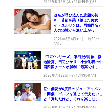
2026年8月6日 (木) 15時49分
38
改名が呼び込んだ悲願の初
V！ 苦節を乗り越えた美女
イ・ユルリンは、同姓同名7
人の混戦から這い上がっ
た“新星ヒロイン”
2026年8月6日 (木) 11時30分
15
『TGXシリーズ』第2戦が開催 幡
地隆寛、田辺ひかり、小倉彩愛の中
国四国チームが勝利「最高です」
2026年7月28日 (火) 17時30分
1
笹生優花が6度目のジュニアイベン
ト開催 ゴルフを通じて伝えたいこ
と「真剣だけど、それを楽しむ」
2026年8月6日 (木) 17時43分
19