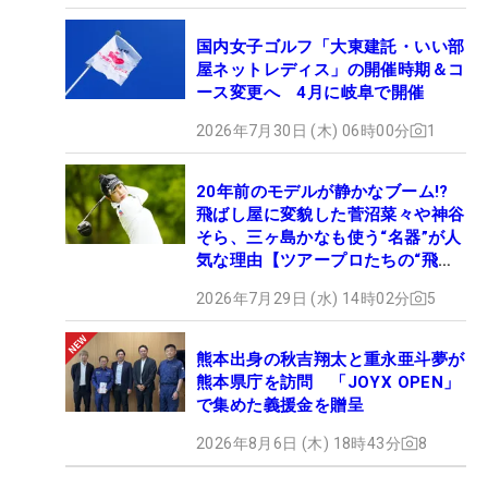
国内女子ゴルフ「大東建託・いい部
屋ネットレディス」の開催時期＆コ
ース変更へ 4月に岐阜で開催
2026年7月30日 (木) 06時00分
1
20年前のモデルが静かなブーム!?
飛ばし屋に変貌した菅沼菜々や神谷
そら、三ヶ島かなも使う“名器”が人
気な理由【ツアープロたちの“飛ば
しギア”】
2026年7月29日 (水) 14時02分
5
熊本出身の秋吉翔太と重永亜斗夢が
熊本県庁を訪問 「JOYX OPEN」
で集めた義援金を贈呈
2026年8月6日 (木) 18時43分
8