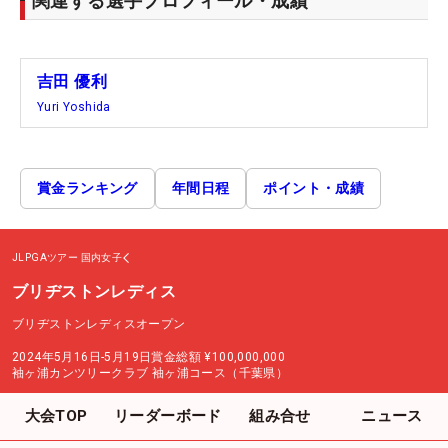
関連する選手プロフィール・成績
吉田 優利
Yuri Yoshida
賞金ランキング
年間日程
ポイント・成績
JLPGAツアー
国内女子
ブリヂストンレディス
ブリヂストンレディスオープン
2024年5月16日-5月19日
賞金総額
¥100,000,000
袖ヶ浦カンツリークラブ 袖ヶ浦コース（千葉県）
大会TOP
リーダーボード
組み合せ
ニュース