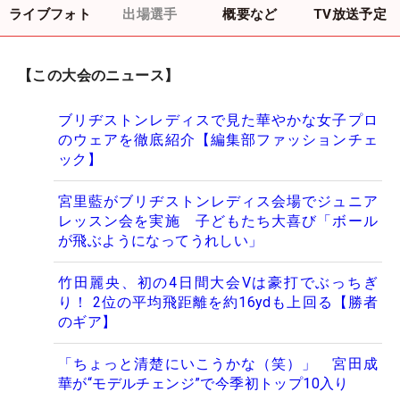
ライブフォト
出場選手
概要など
TV放送予定
【この大会のニュース】
ブリヂストンレディスで見た華やかな女子プロ
のウェアを徹底紹介【編集部ファッションチェ
ック】
宮里藍がブリヂストンレディス会場でジュニア
レッスン会を実施 子どもたち大喜び「ボール
が飛ぶようになってうれしい」
竹田麗央、初の4日間大会Vは豪打でぶっちぎ
り！ 2位の平均飛距離を約16ydも上回る【勝者
のギア】
「ちょっと清楚にいこうかな（笑）」 宮田成
華が“モデルチェンジ”で今季初トップ10入り