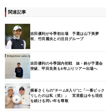
関連記事
吉田優利が今季初出場 予選は山下美夢
有、竹田麗央との注目グループ
吉田優利の今季国内初戦 妹・鈴が予選会
突破、甲田良美も6年ぶりツアー出場へ
横峯さくらの“チームB入り”に「一番ビック
リしたのは私（笑）」 宮里藍は今も現役
を続ける同い年を尊敬