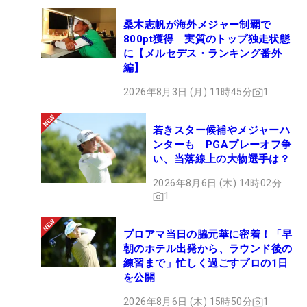
桑木志帆が海外メジャー制覇で
800pt獲得 実質のトップ独走状態
に【メルセデス・ランキング番外
編】
2026年8月3日 (月) 11時45分
1
若きスター候補やメジャーハ
ンターも PGAプレーオフ争
い、当落線上の大物選手は？
2026年8月6日 (木) 14時02分
1
プロアマ当日の脇元華に密着！「早
朝のホテル出発から、ラウンド後の
練習まで」忙しく過ごすプロの1日
を公開
2026年8月6日 (木) 15時50分
1