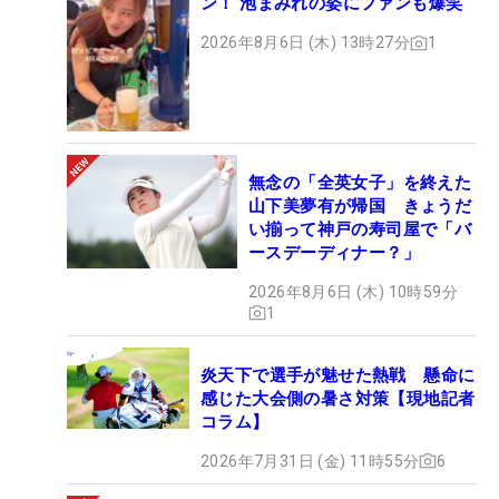
ン！ 泡まみれの姿にファンも爆笑
2026年8月6日 (木) 13時27分
1
無念の「全英女子」を終えた
山下美夢有が帰国 きょうだ
い揃って神戸の寿司屋で「バ
ースデーディナー？」
2026年8月6日 (木) 10時59分
1
炎天下で選手が魅せた熱戦 懸命に
感じた大会側の暑さ対策【現地記者
コラム】
2026年7月31日 (金) 11時55分
6