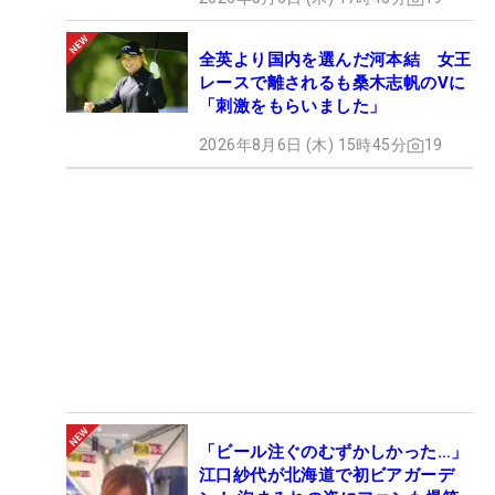
全英より国内を選んだ河本結 女王
レースで離されるも桑木志帆のVに
「刺激をもらいました」
2026年8月6日 (木) 15時45分
19
「ビール注ぐのむずかしかった…」
江口紗代が北海道で初ビアガーデ