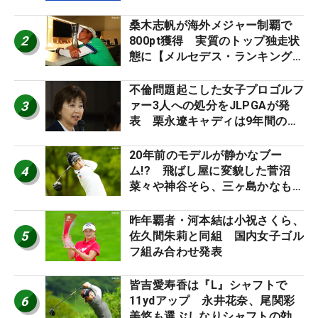
催
桑木志帆が海外メジャー制覇で
2
800pt獲得 実質のトップ独走状
態に【メルセデス・ランキング番
外編】
不倫問題起こした女子プロゴルフ
3
ァー3人への処分をJLPGAが発
表 栗永遼キャディは9年間の立
ち入り禁止
20年前のモデルが静かなブー
4
ム!? 飛ばし屋に変貌した菅沼
菜々や神谷そら、三ヶ島かなも使
う“名器”が人気な理由【ツアープ
ロたちの“飛ばしギア”】
昨年覇者・河本結は小祝さくら、
5
佐久間朱莉と同組 国内女子ゴル
フ組み合わせ発表
皆吉愛寿香は『L』シャフトで
6
11ydアップ 永井花奈、尾関彩
美悠も選ぶしなりシャフトの効果