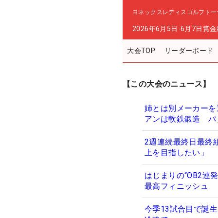
ヨネックスレディスゴルフトーナ
2026年6月5日-6月7日
賞金
大会TOP
リーダーボード
【この大会のニュース】
姉とは別メーカーを
アンは軟鉄鍛造 パ
2週連続最終日最終
上を目指したい」
はじまりの“OB2
最高フィニッシュ
今季13試合目で誕