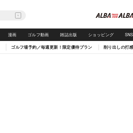
漫画
ゴルフ動画
雑誌出版
ショッピング
SN
ゴルフ場予約／毎週更新！限定優待プラン
削り出しの打