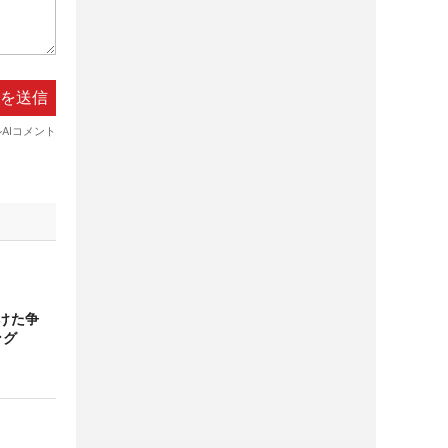
かけた争
ング