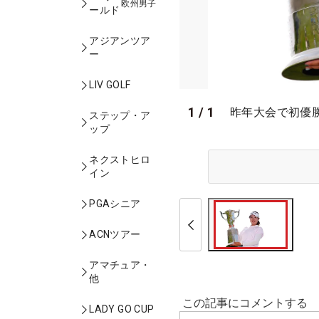
欧州男子
ールド
アジアンツア
ー
LIV GOLF
1
/
1
昨年大会で初優
ステップ・ア
ップ
ネクストヒロ
イン
PGAシニア
ACNツアー
アマチュア・
他
LADY GO CUP