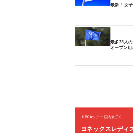
最新！ 女
最多23人
オープン組
JLPGAツアー
国内女子
ヨネックスレディ