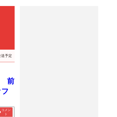
放送予定
表 前
オフ
コメン
ト