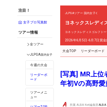
注目！
JLPGAツアー
国内女子
ヨネックスレディ
女子プロ写真館
ツアー情報
ヨネックスレディスゴルフトーナ
2026年6月5日-6月7日
賞金
全ツアー
大会TOP
リーダーボード
JLPGA
国内女子
今週の大会
[写真] MR
リーダーボ
ード
年初Vの髙野
ツアーメニ
ュー
所属
ALBA Net編集部
ALBA
ツアーTOP