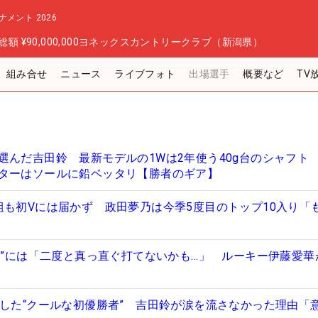
メント 2026
総額
¥90,000,000
ヨネックスカントリークラブ（新潟県）
組み合せ
ニュース
ライブフォト
出場選手
概要など
TV
選んだ吉田鈴 最新モデルの1Wは2年使う40g台のシャフト
ターはソールに鉛ベッタリ【勝者のギア】
組も初Vには届かず 政田夢乃は今季5度目のトップ10入り「
連発”には「二度と真っ直ぐ打てないかも…」 ルーキー伊藤愛華
生した“クールな初優勝者” 吉田鈴が涙を流さなかった理由「