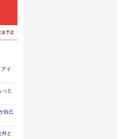
放送予定
 アイ
もっと
が自己
意外と