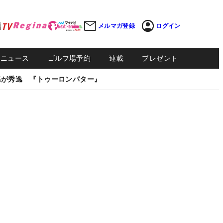
メルマガ登録
ログイン
Sニュース
ゴルフ場予約
連載
プレゼント
感が秀逸 『トゥーロンパター』