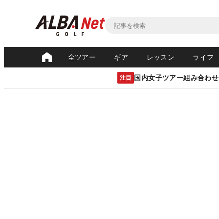
全ツアー
ギア
レッスン
ライフ
国内女子ツアー組み合わせ
注目