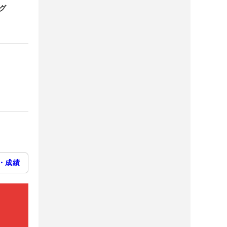
グ
・成績