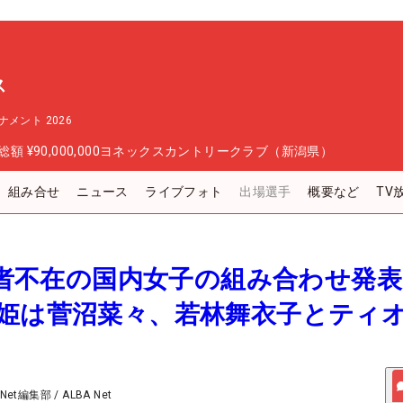
ス
メント 2026
総額
¥90,000,000
ヨネックスカントリークラブ（新潟県）
組み合せ
ニュース
ライブフォト
出場選手
概要など
TV
上位者不在の国内女子の組み合わせ発
愛姫は菅沼菜々、若林舞衣子とティ
 Net編集部
/
ALBA Net