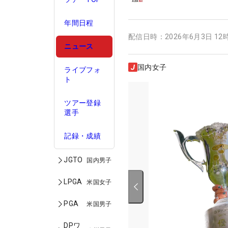
年間日程
配信日時：
2026年6月3日 12
ニュース
国内女子
ライブフォ
ト
ツアー登録
選手
記録・成績
JGTO
国内男子
LPGA
米国女子
PGA
米国男子
DPワ