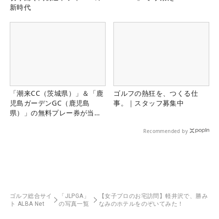
新時代
「潮来CC（茨城県）」＆「鹿
ゴルフの熱狂を、つくる仕
児島ガーデンGC（鹿児島
事。｜スタッフ募集中
県）」の無料プレー券が当た
る！！
Recommended by
ゴルフ総合サイ
「JLPGA」
【女子プロのお宅訪問】軽井沢で、勝み
ト ALBA Net
の写真一覧
なみのホテルをのぞいてみた！