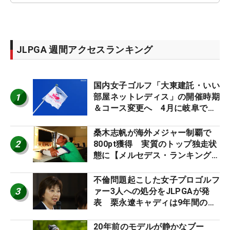
JLPGA 週間アクセスランキング
国内女子ゴルフ「大東建託・いい
1
部屋ネットレディス」の開催時期
＆コース変更へ 4月に岐阜で開
催
桑木志帆が海外メジャー制覇で
2
800pt獲得 実質のトップ独走状
態に【メルセデス・ランキング番
外編】
不倫問題起こした女子プロゴルフ
3
ァー3人への処分をJLPGAが発
表 栗永遼キャディは9年間の立
ち入り禁止
20年前のモデルが静かなブー