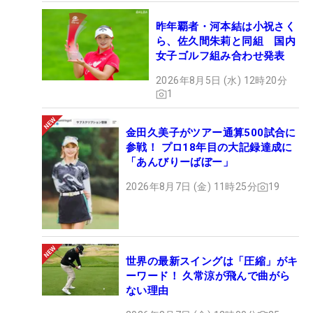
昨年覇者・河本結は小祝さく
ら、佐久間朱莉と同組 国内
女子ゴルフ組み合わせ発表
2026年8月5日 (水) 12時20分
1
金田久美子がツアー通算500試合に
参戦！ プロ18年目の大記録達成に
「あんびりーばぼー」
2026年8月7日 (金) 11時25分
19
世界の最新スイングは「圧縮」がキ
ーワード！ 久常涼が飛んで曲がら
ない理由