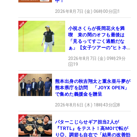
中！
2026年8月7日 (金) 06時00分
1
小祝さくらが長岡花火を満
喫 束の間のオフも最後は
「見るってすごく過酷だな
ぁ」【女子ツアーの“ヒトネ
タ”】
2026年8月7日 (金) 09時29分
19
熊本出身の秋吉翔太と重永亜斗夢が
熊本県庁を訪問 「JOYX OPEN」
で集めた義援金を贈呈
2026年8月6日 (木) 18時43分
8
パターこじらせギア担当2人が
『TRTL』をテスト！高MOIで転が
り◎、調節も自在で「結果の改善効