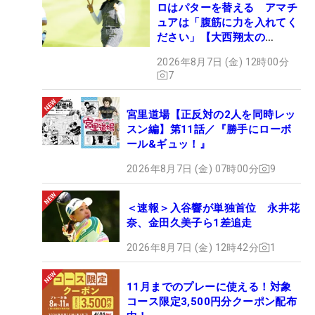
ロはパターを替える アマチ
ュアは「腹筋に力を入れてく
ださい」【大西翔太の
HOTSHOT】
2026年8月7日 (金) 12時00分
7
宮里道場【正反対の2人を同時レッ
スン編】第11話／『勝手にローボ
ール&ギュッ！』
2026年8月7日 (金) 07時00分
9
＜速報＞入谷響が単独首位 永井花
奈、金田久美子ら1差追走
2026年8月7日 (金) 12時42分
1
11月までのプレーに使える！対象
コース限定3,500円分クーポン配布