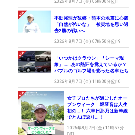
2026年8月7日 (金) 06時00分
1
不動裕理が故郷・熊本の地震に心痛
「自然が怖いな」 被災地を思い過
去2勝の戦いへ
2026年8月7日 (金) 07時50分
19
「いつかはクラウン」「シーマ現
象」……あの熱狂を覚えているか？
バブルのゴルフ場を彩った名車たち
2026年8月7日 (金) 11時30分
10
女子プロたちが過ごしたオー
プンウィーク 堀琴音は人生
初の…！ 六車日那乃は新幹線
でとんぼ返り…！
2026年8月7日 (金) 11時57分
1