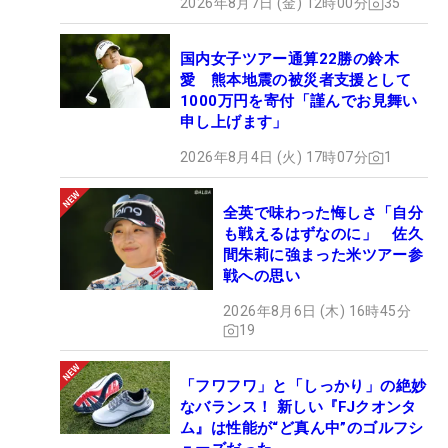
2026年8月7日 (金) 12時00分
35
国内女子ツアー通算22勝の鈴木
愛 熊本地震の被災者支援として
1000万円を寄付「謹んでお見舞い
申し上げます」
2026年8月4日 (火) 17時07分
1
全英で味わった悔しさ「自分
も戦えるはずなのに」 佐久
間朱莉に強まった米ツアー参
戦への思い
2026年8月6日 (木) 16時45分
19
「フワフワ」と「しっかり」の絶妙
なバランス！ 新しい『FJクオンタ
ム』は性能が“ど真ん中”のゴルフシ