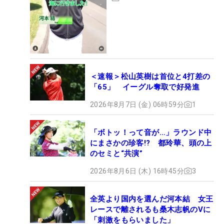
＜速報＞松山英樹は首位と4打差の
「65」 イーグル奪取で好発進
2026年8月7日 (金) 06時59分
1
「ボトッ！って音が…」ラウンド中
にまさかの珍客!? 都玲華、頭の上
のセミと“共演”
2026年8月6日 (木) 16時45分
3
全英より国内を選んだ河本結 女王
レースで離されるも桑木志帆のVに
「刺激をもらいました」