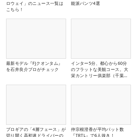
ロウェイ」のニュース一覧は
能派パンツ4選
こちら！
最新モデル『FJクオンタム』
インター5分、都心から60分
を石井良介プロがチェック
のフラットな美観コース。大
栄カントリー俱楽部（千葉
県）
プロギアの「4層フェース」が
仲宗根澄香が平均パット数
切り開く高初速ドライバーの
『TRTL』で6人抜き！