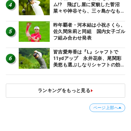
4
ム!? 飛ばし屋に変貌した菅沼
菜々や神谷そら、三ヶ島かなも使
う“名器”が人気な理由【ツアープ
ロたちの“飛ばしギア”】
昨年覇者・河本結は小祝さくら、
5
佐久間朱莉と同組 国内女子ゴル
フ組み合わせ発表
皆吉愛寿香は『L』シャフトで
6
11ydアップ 永井花奈、尾関彩
美悠も選ぶしなりシャフトの効果
【ツアープロたちの“飛ばしギ
ア”】
ランキングをもっと見る
ページ上部へ