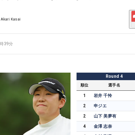
/
Akari Kasai
7時39分
Round
4
順位
選手名
1
岩井 千怜
2
申ジエ
2
山下 美夢有
4
金澤 志奈