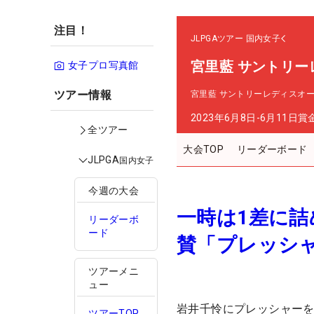
注目！
JLPGAツアー
国内女子
宮里藍 サントリー
女子プロ写真館
ツアー情報
宮里藍 サントリーレディスオ
2023年6月8日-6月11日
賞
全ツアー
大会TOP
リーダーボード
JLPGA
国内女子
今週の大会
一時は1差に
リーダーボ
ード
賛「プレッシ
ツアーメニ
ュー
岩井千怜にプレッシャー
ツアーTOP