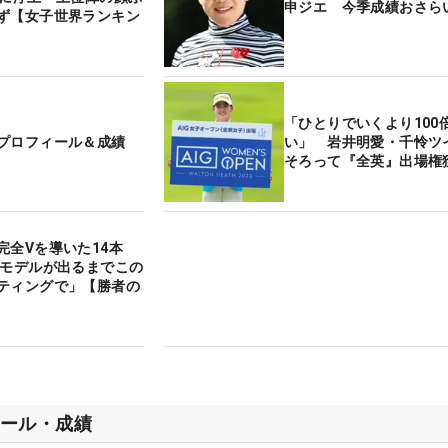
申ジエ 今季成績おさら
ず【女子世界ランキン
「ひとりでいくより100
プロフィール＆成績
い」 岩井明愛・千怜ツ
そろって『全英』出場権
完全Vを導いた14本
のモデルが出るまでこの
ティングで」【勝者の
ール・成績