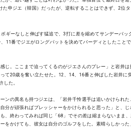
けた申ジエ（韓国）だったが、逆転することはできず、2位タ
・ボギーなしと伸ばす猛追で、3打に差を縮めてサンデーバッ
ー、11番でジエがロングパットを決めてバーディとしたこと
う感じ。ここまで迫ってくるのがジエさんのプレー」と岩井は
って20歳を奮い立たせた。12、14、16番と伸ばした岩井に
を許した。
イーンの異名も持つジエは、「岩井千怜選手は追いかけられた
は自分が頑張ればプレッシャーをかけられると思った」と、じ
も、終わってみれば同じ「68」でその差は縮まらないまま、
ャーをかけても、彼女は自分のゴルフをした。素晴らしかった