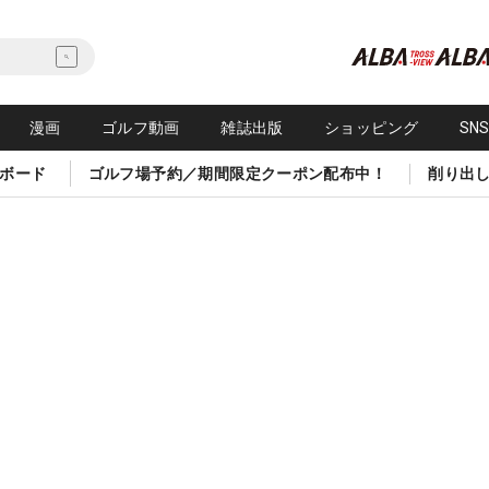
漫画
ゴルフ動画
雑誌出版
ショッピング
SN
ボード
ゴルフ場予約／期間限定クーポン配布中！
削り出