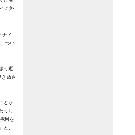
イに終
クナイ
で、つい
振り返
突き放さ
ことが
わりじ
勝利を
」と、