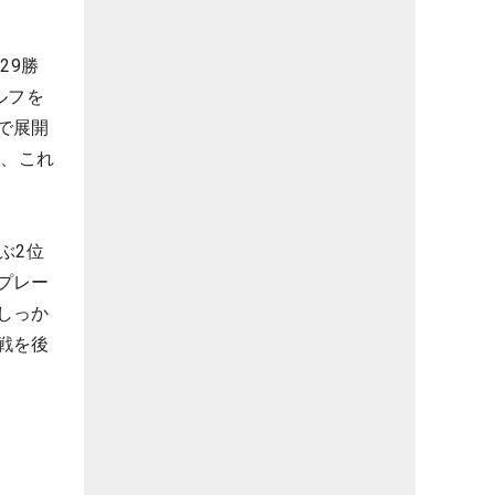
29勝
ルフを
で展開
は、これ
ぶ2位
プレー
しっか
戦を後