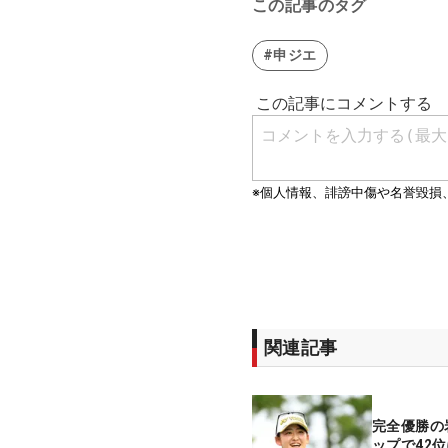
この記事のタグ
#申ジエ
関連記事
完全優勝の
ップで42