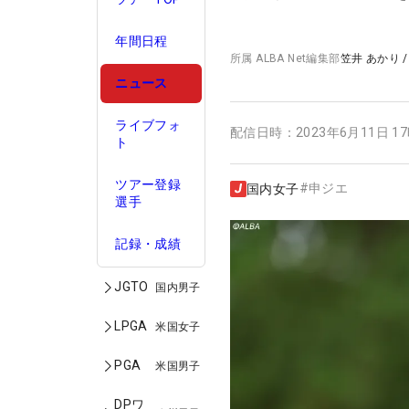
年間日程
所属
ALBA Net編集部
笠井 あかり
ニュース
ライブフォ
配信日時：
2023年6月11日 1
ト
ツアー登録
#
申ジエ
国内女子
選手
記録・成績
JGTO
国内男子
LPGA
米国女子
PGA
米国男子
DPワ