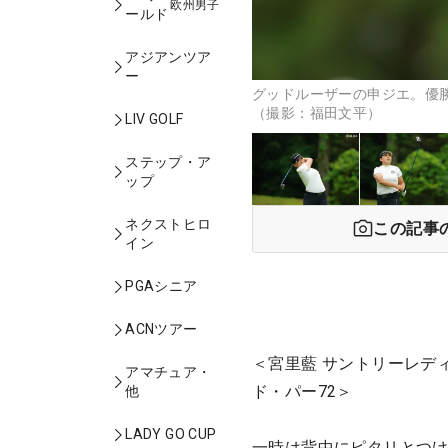
欧州男子
ールド
アジアンツア
ー
グッドルーザーの申ジエ。優勝
（撮影：福田文平）
LIV GOLF
ステップ・ア
ップ
ネクストヒロ
この記事
イン
PGAシニア
ACNツアー
＜宮里藍 サントリーレデ
アマチュア・
ド・パー72＞
他
LADY GO CUP
一時は背中にピタリとつ