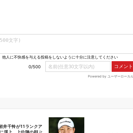
岩井千怜が11ランクア
位に浮上 上位陣の顔ぶ