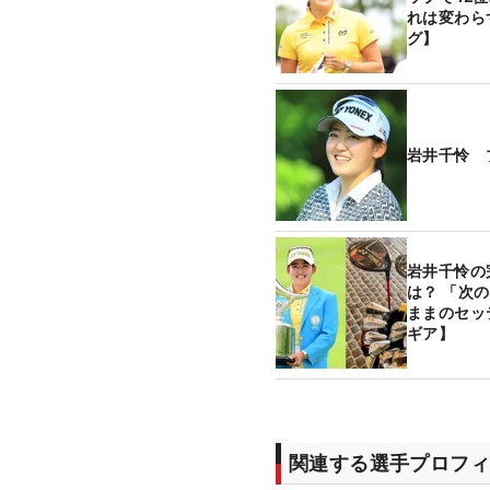
れは変わら
グ】
岩井千怜 
岩井千怜の
は？ 「次
ままのセッ
ギア】
関連する選手プロフィ