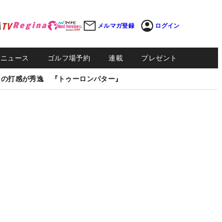
メルマガ登録
ログイン
Sニュース
ゴルフ場予約
連載
プレゼント
しの打感が秀逸 『トゥーロンパター』