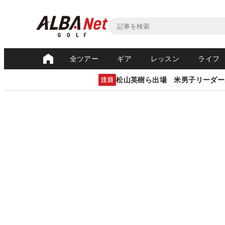
全ツアー
ギア
レッスン
ライフ
松山英樹ら出場 米男子リーダー
注目