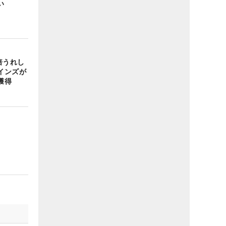
い
倍うれし
インズが
獲得