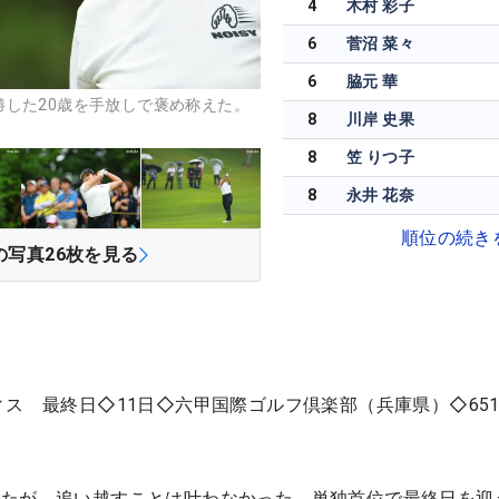
4
木村 彩子
6
菅沼 菜々
6
脇元 華
した20歳を手放しで褒め称えた。
8
川岸 史果
8
笠 りつ子
8
永井 花奈
順位の続き
の写真
26
枚を見る
ィス 最終日◇11日◇六甲国際ゴルフ倶楽部（兵庫県）◇651
けたが、追い越すことは叶わなかった。単独首位で最終日を迎