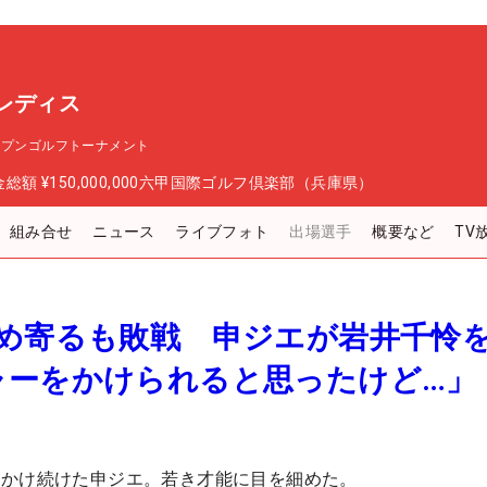
レディス
ープンゴルフトーナメント
金総額
¥150,000,000
六甲国際ゴルフ倶楽部（兵庫県）
組み合せ
ニュース
ライブフォト
出場選手
概要など
TV
詰め寄るも敗戦 申ジエが岩井千怜
ャーをかけられると思ったけど…」
をかけ続けた申ジエ。若き才能に目を細めた。