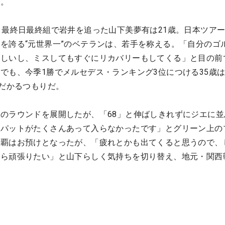
る。
く最終日最終組で岩井を追った山下美夢有は21歳。日本ツアー
を誇る“元世界一”のベテランは、若手を称える。「自分のゴ
らしいし、ミスしてもすぐにリカバリーもしてくる」と目の前
でも、今季1勝でメルセデス・ランキング3位につける35歳
はだかるつもりだ。
のラウンドを展開したが、「68」と伸ばしきれずにジエに並
いパットがたくさんあって入らなかったです」とグリーン上の
連覇はお預けとなったが、「疲れとかも出てくると思うので、
から頑張りたい」と山下らしく気持ちを切り替え、地元・関西