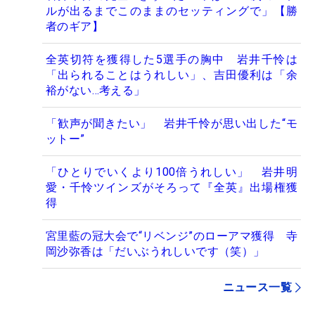
ルが出るまでこのままのセッティングで」【勝
者のギア】
全英切符を獲得した5選手の胸中 岩井千怜は
「出られることはうれしい」、吉田優利は「余
裕がない…考える」
「歓声が聞きたい」 岩井千怜が思い出した“モ
ットー”
「ひとりでいくより100倍うれしい」 岩井明
愛・千怜ツインズがそろって『全英』出場権獲
得
宮里藍の冠大会で“リベンジ”のローアマ獲得 寺
岡沙弥香は「だいぶうれしいです（笑）」
ニュース一覧