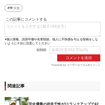
#申ジエ
関連記事
完全優勝の岩井千怜が11ランクアップで42