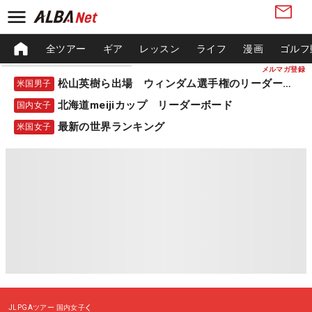
全ツアー
ギア
レッスン
ライフ
漫画
ゴルフ
メルマガ登録
松山英樹ら出場 ウィンダム選手権のリーダーボード
米国男子
北海道meijiカップ リーダーボード
国内女子
最新の世界ランキング
米国女子
JLPGAツアー
国内女子