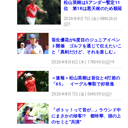
松山英樹は5アンダー暫定11
位 第1Rは悪天候のため順延
2026年8月7日 (金) 08時26分
1
笹生優花が6度目のジュニアイベン
ト開催 ゴルフを通じて伝えたいこ
と「真剣だけど、それを楽しむ」
2026年8月6日 (木) 17時43分
19
＜速報＞松山英樹は首位と4打差の
「65」 イーグル奪取で好発進
2026年8月7日 (金) 06時59分
1
「ボトッ！って音が…」ラウンド中
にまさかの珍客!? 都玲華、頭の上
のセミと“共演”