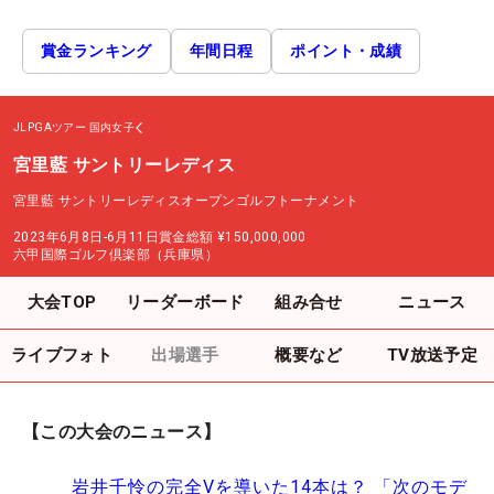
賞金ランキング
年間日程
ポイント・成績
JLPGAツアー
国内女子
宮里藍 サントリーレディス
宮里藍 サントリーレディスオープンゴルフトーナメント
2023年6月8日-6月11日
賞金総額
¥150,000,000
六甲国際ゴルフ倶楽部（兵庫県）
大会TOP
リーダーボード
組み合せ
ニュース
ライブフォト
出場選手
概要など
TV放送予定
【この大会のニュース】
岩井千怜の完全Vを導いた14本は？ 「次のモデ