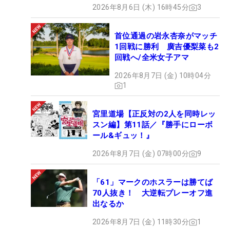
2026年8月6日 (木) 16時45分
3
首位通過の岩永杏奈がマッチ
1回戦に勝利 廣吉優梨菜も2
回戦へ/全米女子アマ
2026年8月7日 (金) 10時04分
1
宮里道場【正反対の2人を同時レッ
スン編】第11話／『勝手にローボ
ール&ギュッ！』
2026年8月7日 (金) 07時00分
9
「61」マークのホスラーは勝てば
70人抜き！ 大逆転プレーオフ進
出なるか
2026年8月7日 (金) 11時30分
1