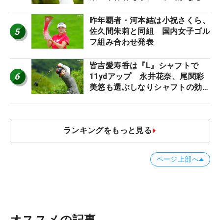
う“名器”が人気な理由【ツアープ
ロたちの“飛ばしギア”】
昨年覇者・河本結は小祝さくら、
5
佐久間朱莉と同組 国内女子ゴル
フ組み合わせ発表
皆吉愛寿香は『L』シャフトで
6
11ydアップ 永井花奈、尾関彩
美悠も選ぶしなりシャフトの効果
【ツアープロたちの“飛ばしギ
ア”】
ランキングをもっと見る
ページ上部へ
オススメの記事