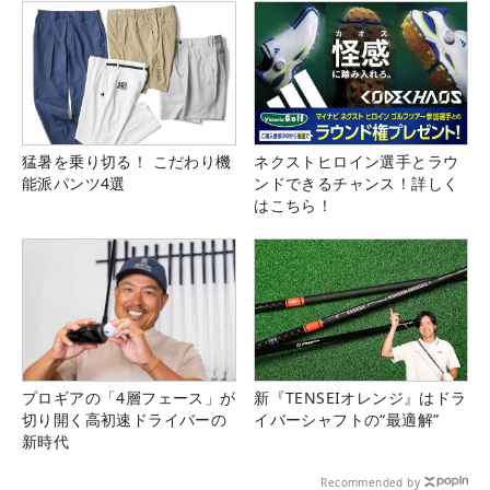
猛暑を乗り切る！ こだわり機
ネクストヒロイン選手とラウ
能派パンツ4選
ンドできるチャンス！詳しく
はこちら！
プロギアの「4層フェース」が
新『TENSEIオレンジ』はドラ
切り開く高初速ドライバーの
イバーシャフトの“最適解”
新時代
Recommended by