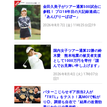
金田久美子がツアー通算500試合に
参戦！ プロ18年目の大記録達成に
「あんびりーばぼー」
2026年8月7日 (金) 11時25分
19
国内女子ツアー通算22勝の鈴
木愛 熊本地震の被災者支援
として1000万円を寄付「謹
んでお見舞い申し上げます」
2026年8月4日 (火) 17時07分
1
パターこじらせギア担当2人が
『TRTL』をテスト！高MOIで転が
り◎、調節も自在で「結果の改善効
果にかなりの意外性」