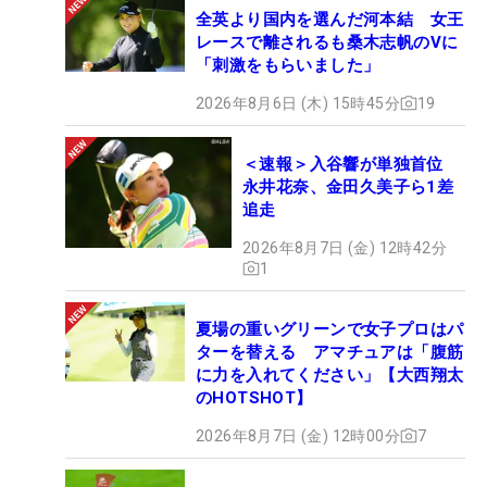
全英より国内を選んだ河本結 女王
レースで離されるも桑木志帆のVに
「刺激をもらいました」
2026年8月6日 (木) 15時45分
19
＜速報＞入谷響が単独首位
永井花奈、金田久美子ら1差
追走
2026年8月7日 (金) 12時42分
1
夏場の重いグリーンで女子プロはパ
ターを替える アマチュアは「腹筋
に力を入れてください」【大西翔太
のHOTSHOT】
2026年8月7日 (金) 12時00分
7