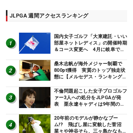
JLPGA 週間アクセスランキング
国内女子ゴルフ「大東建託・いい
1
部屋ネットレディス」の開催時期
＆コース変更へ 4月に岐阜で開
催
桑木志帆が海外メジャー制覇で
2
800pt獲得 実質のトップ独走状
態に【メルセデス・ランキング番
外編】
不倫問題起こした女子プロゴルフ
3
ァー3人への処分をJLPGAが発
表 栗永遼キャディは9年間の立
ち入り禁止
20年前のモデルが静かなブー
4
ム!? 飛ばし屋に変貌した菅沼
菜々や神谷そら、三ヶ島かなも使