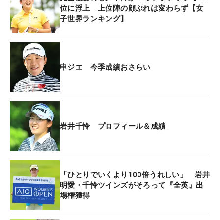
位に浮上 上位陣の顔ぶれは変わらず【女
子世界ランキング】
申ジエ 今季成績おさらい
岩井千怜 プロフィール＆成績
「ひとりでいくより100倍うれしい」 岩井
明愛・千怜ツインズがそろって『全英』出
場権獲得