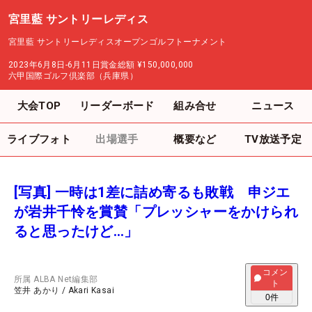
宮里藍 サントリーレディス
宮里藍 サントリーレディスオープンゴルフトーナメント
2023年6月8日-6月11日
賞金総額
¥150,000,000
六甲国際ゴルフ倶楽部（兵庫県）
大会TOP
リーダーボード
組み合せ
ニュース
ライブフォト
出場選手
概要など
TV放送予定
[写真] 一時は1差に詰め寄るも敗戦 申ジエ
が岩井千怜を賞賛「プレッシャーをかけられ
ると思ったけど…」
コメン
所属
ALBA Net編集部
ト
笠井 あかり
/
Akari Kasai
0
件