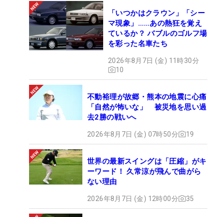
「いつかはクラウン」「シー
マ現象」……あの熱狂を覚え
ているか？ バブルのゴルフ場
を彩った名車たち
2026年8月7日 (金) 11時30分
10
不動裕理が故郷・熊本の地震に心痛
「自然が怖いな」 被災地を思い過
去2勝の戦いへ
2026年8月7日 (金) 07時50分
19
世界の最新スイングは「圧縮」がキ
ーワード！ 久常涼が飛んで曲がら
ない理由
2026年8月7日 (金) 12時00分
35