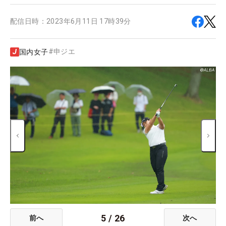
配信日時：
2023年6月11日 17時39分
#
申ジエ
国内女子
5
/
26
前へ
次へ