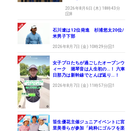
2026年8月6日 (木) 18時43分
8
石川遼は12位発進 杉浦悠太20位/
米男子下部
2026年8月7日 (金) 10時29分
1
女子プロたちが過ごしたオープンウ
ィーク 堀琴音は人生初の…！ 六車
日那乃は新幹線でとんぼ返り…！
2026年8月7日 (金) 11時57分
1
笹生優花主催ジュニアイベントに宮
里美香らが参加「純粋にゴルフを楽