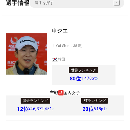
選手情報
申ジエ
Ji-Yai Shin
（38歳）
韓国
世界ランキング
80
位
1.470pt
主戦
国内女子
賞金ランキング
PTランキング
12
位
20
位
¥46,372,451
518pt