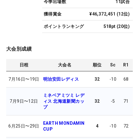
今季出場数
11
試合
獲得賞金
¥46,372,451
(
12
位)
ポイントランキング
518pt
(
20
位)
大会別成績
日程
大会名
順位
Sc
R1
R
7月16日
〜
19日
明治安田レディス
32
-10
68
7
ミネベアミツミ レデ
7月9日
〜
12日
ィス 北海道新聞カッ
32
-5
71
7
プ
EARTH MONDAMIN
6月25日
〜
29日
4
-10
72
7
CUP