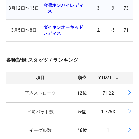
台湾ホンハイレディ
3月12日
〜
15日
13
9
73
7
ース
ダイキンオーキッド
3月5日
〜
8日
12
-5
71
7
レディス
各種記録 スタッツ / ランキング
項目
順位
YTD/TTL
平均ストローク
12
位
71.22
平均パット数
5
位
1.7763
イーグル数
46
位
1