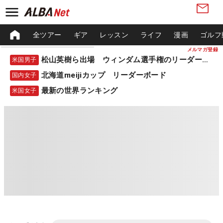
全ツアー
ギア
レッスン
ライフ
漫画
ゴルフ
メルマガ登録
松山英樹ら出場 ウィンダム選手権のリーダーボード
米国男子
北海道meijiカップ リーダーボード
国内女子
最新の世界ランキング
米国女子