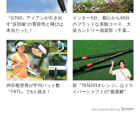
『G740』アイアンが引き出
インター5分、都心から60分
す“反則級”の寛容性と飛びは
のフラットな美観コース。大
本当だった！
栄カントリー俱楽部（千葉
県）
仲宗根澄香が平均パット数
新『TENSEIオレンジ』はドラ
『TRTL』で6人抜き！
イバーシャフトの“最適解”
Recommended by