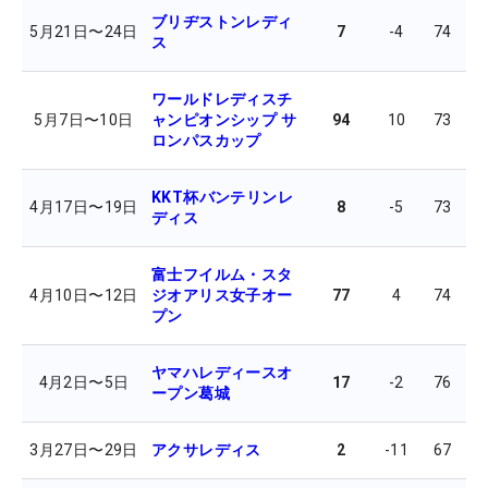
ブリヂストンレディ
5月21日
〜
24日
7
-4
74
6
ス
ワールドレディスチ
5月7日
〜
10日
ャンピオンシップ サ
94
10
73
8
ロンパスカップ
KKT杯バンテリンレ
4月17日
〜
19日
8
-5
73
7
ディス
富士フイルム・スタ
4月10日
〜
12日
ジオアリス女子オー
77
4
74
7
プン
ヤマハレディースオ
4月2日
〜
5日
17
-2
76
7
ープン葛城
3月27日
〜
29日
アクサレディス
2
-11
67
6