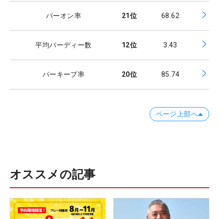
パーオン率
21
位
68.62
平均バーディー数
12
位
3.43
パーキープ率
20
位
85.74
ページ上部へ
オススメの記事