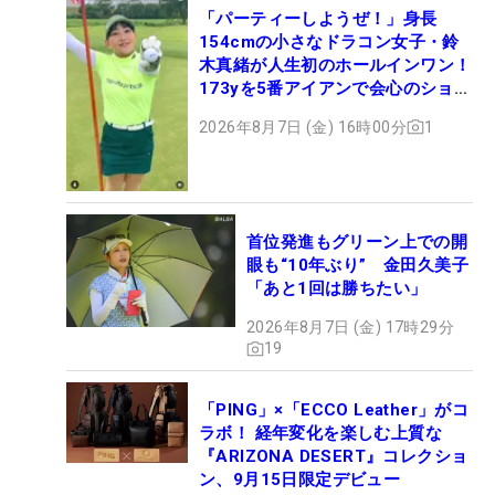
「パーティーしようぜ！」身長
154cmの小さなドラコン女子・鈴
木真緒が人生初のホールインワン！
173yを5番アイアンで会心のショッ
ト
2026年8月7日 (金) 16時00分
1
首位発進もグリーン上での開
眼も“10年ぶり” 金田久美子
「あと1回は勝ちたい」
2026年8月7日 (金) 17時29分
19
「PING」×「ECCO Leather」がコ
ラボ！ 経年変化を楽しむ上質な
『ARIZONA DESERT』コレクショ
ン、9月15日限定デビュー