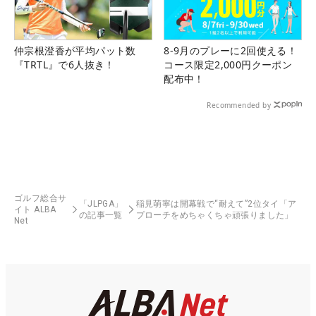
仲宗根澄香が平均パット数
8-9月のプレーに2回使える！
『TRTL』で6人抜き！
コース限定2,000円クーポン
配布中！
Recommended by
ゴルフ総合サ
「JLPGA」
稲見萌寧は開幕戦で“耐えて”2位タイ「ア
イト ALBA
の記事一覧
プローチをめちゃくちゃ頑張りました」
Net