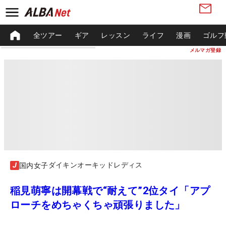
全ツアー
ギア
レッスン
ライフ
漫画
ゴルフ
メルマガ登録
ダイキンオーキッドレディス
国内女子
稲見萌寧は開幕戦で“耐えて”2位タイ「アプ
ローチをめちゃくちゃ頑張りました」