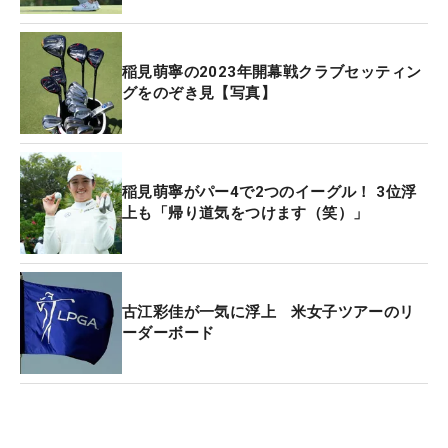
してはいけないところを避けながらアプローチでカ
バーし、優勝戦線に踏みとどまった。
稲見萌寧の2023年開幕戦クラブセッティン
グをのぞき見【写真】
そんななかでの2位は本人の自己評価としては悪く
ない。「開幕で2位タイは初めて。トップ10は目標
にしていたのでクリアできてよかったです」と成績
に満足感はある。これで得意のショットが噛み合え
稲見萌寧がパー4で2つのイーグル！ 3位浮
上も「帰り道気をつけます（笑）」
ば、23年の初優勝はそう遠くなさそうだ。（文・下
村耕平）
古江彩佳が一気に浮上 米女子ツアーのリ
ーダーボード