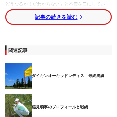
どうなるかまだわからない」と不安を口にしてい
た。それがふたを開けてみれば優勝争い。しかし最
記事の続きを読む
終日は「アプローチをめちゃくちゃ頑張りました。
スタートホールからずっとアプローチで耐えて。も
ういっぱいいっぱいでしたね」という。
2020-21年シーズンは1位、昨シーズンは2位と高い
関連記事
パーオン率が持ち味の稲見だが、きょうのパーオン
は18ホール中8ホールで半分以下。アプローチでし
のぎまくって1ボギーにとどめ、チャンスをしっか
り沈めて3バーディを奪った。
ダイキンオーキッドレディス 最終成績
最後は得意なショットが足を引っ張り「まあ徐々に
荒れましたね」と苦笑い。「きょうはめちゃめちゃ
すごい悪い感覚ではないんですけど、ちょっとズレ
稲見萌寧のプロフィールと戦績
ていてドライバーのミスが結構ありました。セカン
ドはまだましでしたね」と振り返る。セカンドで外