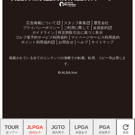
広告掲載について
スタッフ募集
運営会社
プライバシーポリシー
ご利用に際して
会員規約
ガイドライン
特定商取引法に基づく表示
ゴルフ場予約サービス利用規約
マイページサービス利用規約
ポイント利用規約
お問合せ
ヘルプ
サイトマップ
掲載されている全てのコンテンツの無断での転載、転用、コピー等は禁じま
す。
© ALBA Net
TOUR
JLPGA
JGTO
LPGA
PGA
閉じる
全ツアー
国内女子
国内男子
米国女子
米国男子
更新