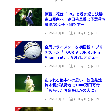
20
伊藤二花は「69」と巻き返し決勝
進出圏内へ 谷田侑里香は予選落ち
濃厚/米女子下部ツアー
2026年8月8日 (土) 10時15分
1
全周アライメントを初搭載！ ブリ
ヂストン『TOUR B JGR Roll-in
Alignment』、8月7日デビュー
2026年8月8日 (土) 11時35分
13
あふれる熊本への思い 首位発進・
鈴木愛が被災地に1000万円寄付
「もらったお金をほかの人に」
2026年8月7日 (金) 18時10分
19