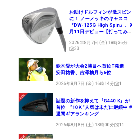
お助けドルフィンが激スピン
に！ ノーメッキのキャスコ
『DW-125G High Spin』、9
月11日デビュー【打ってみ
た】
2026年8月7日 (金) 18時36分
33
鈴木愛が大会2勝目へ首位T発進
安田祐香、吉澤柚月ら5位
2026年8月7日 (金) 16時14分
1
話題の新作を抑えて『G440 K』が
首位 “10Ｋ”人気は未だに継続中 #
週間ギアランキング
2026年8月8日 (土) 18時00分
11