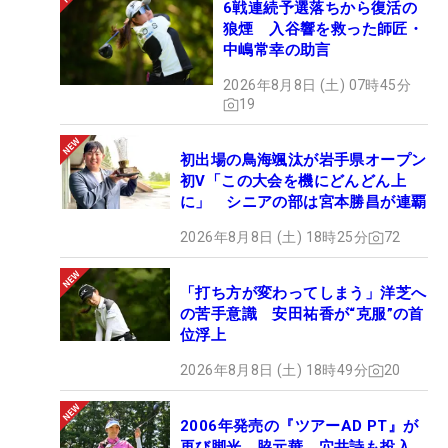
6戦連続予選落ちから復活の
狼煙 入谷響を救った師匠・
中嶋常幸の助言
2026年8月8日 (土) 07時45分
19
初出場の鳥海颯汰が岩手県オープン
初V「この大会を機にどんどん上
に」 シニアの部は宮本勝昌が連覇
2026年8月8日 (土) 18時25分
72
「打ち方が変わってしまう」洋芝へ
の苦手意識 安田祐香が“克服”の首
位浮上
2026年8月8日 (土) 18時49分
20
2006年発売の『ツアーAD PT』が
再び脚光 脇元華、穴井詩も投入