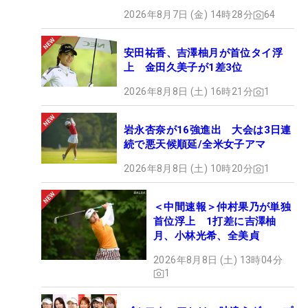
2026年8月7日 (金) 14時28分
64
安田祐香、吉澤柚月が首位タイ浮
上 金田久美子が1差3位
2026年8月8日 (土) 16時21分
1
岩永杏奈が16強進出 大会は3日連
続で悪天候順延/全米女子アマ
2026年8月8日 (土) 10時20分
1
＜中間速報＞仲村果乃が単独
首位浮上 1打差に吉澤柚
月、小林光希、全美貞
2026年8月8日 (土) 13時04分
1