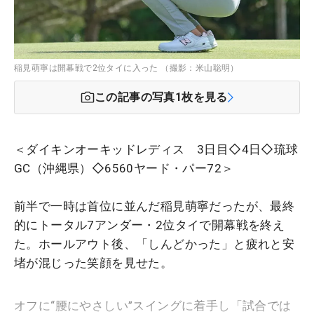
稲見萌寧は開幕戦で2位タイに入った （撮影：米山聡明）
この記事の写真
1
枚を見る
＜ダイキンオーキッドレディス 3日目◇4日◇琉球
GC（沖縄県）◇6560ヤード・パー72＞
前半で一時は首位に並んだ稲見萌寧だったが、最終
的にトータル7アンダー・2位タイで開幕戦を終え
た。ホールアウト後、「しんどかった」と疲れと安
堵が混じった笑顔を見せた。
オフに“腰にやさしい”スイングに着手し「試合では