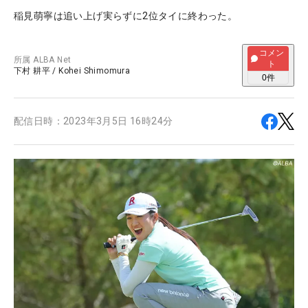
稲見萌寧は追い上げ実らずに2位タイに終わった。
コメン
所属
ALBA Net
ト
下村 耕平
/
Kohei Shimomura
0
件
配信日時：
2023年3月5日 16時24分