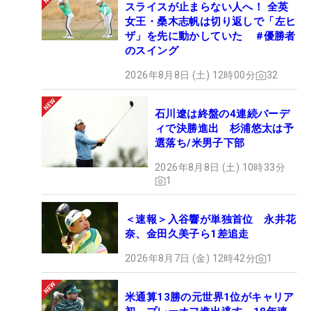
スライスが止まらない人へ！ 全英
女王・桑木志帆は切り返しで「左ヒ
ザ」を先に動かしていた #優勝者
のスイング
2026年8月8日 (土) 12時00分
32
石川遼は終盤の4連続バーデ
ィで決勝進出 杉浦悠太は予
選落ち/米男子下部
2026年8月8日 (土) 10時33分
1
＜速報＞入谷響が単独首位 永井花
奈、金田久美子ら1差追走
2026年8月7日 (金) 12時42分
1
米通算13勝の元世界1位がキャリア