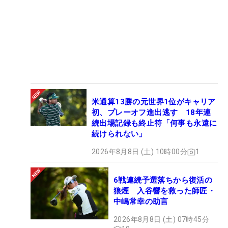
米通算13勝の元世界1位がキャリア
初、プレーオフ進出逃す 18年連
続出場記録も終止符「何事も永遠に
続けられない」
2026年8月8日 (土) 10時00分
1
6戦連続予選落ちから復活の
狼煙 入谷響を救った師匠・
中嶋常幸の助言
2026年8月8日 (土) 07時45分