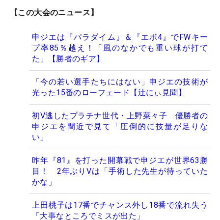
【この大会のニュース】
申ジエは『パラダイム』＆『エボ4』でFWキー
プ率85％越え！「風のなかでも重い球が打て
た」【勝者のギア】
「今の若い選手たちにはない」申ジエの技術が
光った15番のローフェード【辻にぃ見聞】
初V逃したプラチナ世代・上野菜々子 優勝者の
申ジエを間近で見て「圧倒的に技量が足りな
い」
昨年『81』を打った開幕戦で申ジエが世界63勝
目！ 2年ぶりVは「手術した先生が待っていた
かな」
上田桃子は17番でチャンス外し18番で流れ失う
「大事なところでミスが出た」