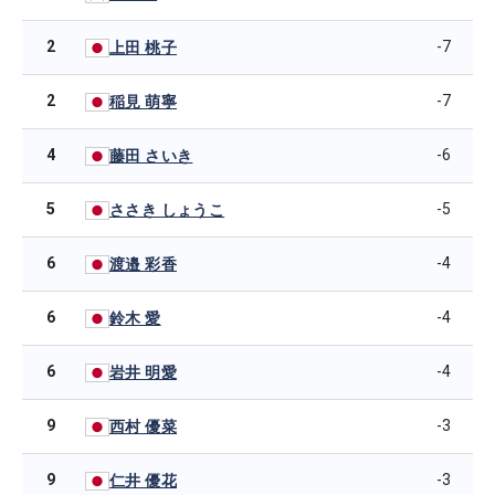
2
-7
上田 桃子
2
-7
稲見 萌寧
4
-6
藤田 さいき
5
-5
ささき しょうこ
6
-4
渡邉 彩香
6
-4
鈴木 愛
6
-4
岩井 明愛
9
-3
西村 優菜
9
-3
仁井 優花