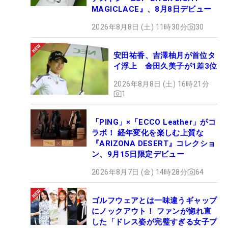
MAGICLACE』、8月8日デビュー
2026年8月8日 (土) 11時30分
30
安田祐香、吉澤柚月が首位タ
イ浮上 金田久美子が1差3位
2026年8月8日 (土) 16時21分
1
「PING」×「ECCO Leather」がコ
ラボ！ 経年変化を楽しむ上質な
『ARIZONA DESERT』コレクショ
ン、9月15日限定デビュー
2026年8月7日 (金) 14時28分
64
ゴルフウェアとは一味違うギャップ
にノックアウト！ ファンが惚れ直
した「ドレス姿が完璧すぎる女子プ