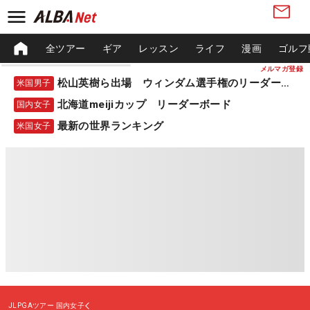
全ツアー
ギア
レッスン
ライフ
漫画
ゴルフ
メルマガ登録
松山英樹ら出場 ウィンダム選手権のリーダーボード
米国男子
北海道meijiカップ リーダーボード
国内女子
最新の世界ランキング
米国女子
JLPGAツアー
国内女子