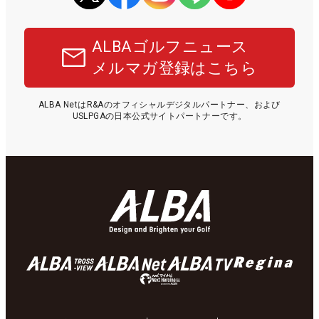
ALBAゴルフニュース
メルマガ登録はこちら
ALBA NetはR&Aのオフィシャルデジタルパートナー、および
USLPGAの日本公式サイトパートナーです。