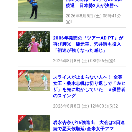
後退 日本勢2人が決勝へ
2026年8月8日 (土) 08時41分
1
2006年発売の『ツアーAD PT』が
再び脚光 脇元華、穴井詩も投入
「初速が強くなった感じ」
2026年8月8日 (土) 08時56分
4
スライスが止まらない人へ！ 全英
女王・桑木志帆は切り返しで「左ヒ
ザ」を先に動かしていた #優勝者
のスイング
2026年8月8日 (土) 12時00分
32
岩永杏奈が16強進出 大会は3日連
続で悪天候順延/全米女子アマ