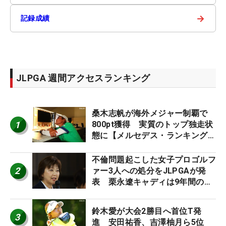
→
記録成績
JLPGA 週間アクセスランキング
桑木志帆が海外メジャー制覇で
1
800pt獲得 実質のトップ独走状
態に【メルセデス・ランキング番
外編】
不倫問題起こした女子プロゴルフ
2
ァー3人への処分をJLPGAが発
表 栗永遼キャディは9年間の立
ち入り禁止
鈴木愛が大会2勝目へ首位T発
3
進 安田祐香、吉澤柚月ら5位