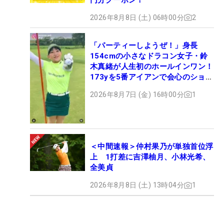
2026年8月8日 (土) 06時00分
2
「パーティーしようぜ！」身長
154cmの小さなドラコン女子・鈴
木真緒が人生初のホールインワン！
173yを5番アイアンで会心のショッ
ト
2026年8月7日 (金) 16時00分
1
＜中間速報＞仲村果乃が単独首位浮
上 1打差に吉澤柚月、小林光希、
全美貞
2026年8月8日 (土) 13時04分
1