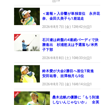
19
＜速報＞入谷響が単独首位 永井花
奈、金田久美子ら1差追走
2026年8月7日 (金) 12時42分
1
石川遼は終盤の4連続バーディで決
勝進出 杉浦悠太は予選落ち/米男
子下部
2026年8月8日 (土) 10時33分
1
鈴木愛が大会2勝目へ首位T発進
安田祐香、吉澤柚月ら5位
2026年8月7日 (金) 16時14分
1
桑木志帆の優勝に「もう到達
しないんじゃないか」 全英