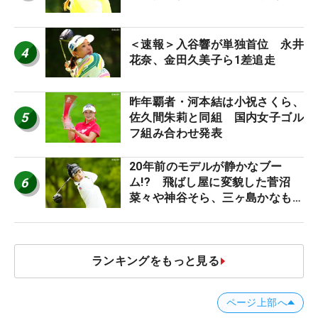
＜速報＞入谷響が単独首位 永井
4
花奈、金田久美子ら1差追走
昨年覇者・河本結は小祝さくら、
5
佐久間朱莉と同組 国内女子ゴル
フ組み合わせ発表
20年前のモデルが静かなブー
6
ム!? 飛ばし屋に変貌した菅沼
菜々や神谷そら、三ヶ島かなも使
う“名器”が人気な理由【ツアープ
ロたちの“飛ばしギア”】
ランキングをもっと見る
ページ上部へ