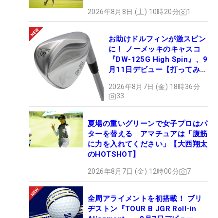
2026年8月8日 (土) 10時20分
1
お助けドルフィンが激スピン
に！ ノーメッキのキャスコ
『DW-125G High Spin』、9
月11日デビュー【打ってみ
た】
2026年8月7日 (金) 18時36分
33
夏場の重いグリーンで女子プロはパ
ターを替える アマチュアは「腹筋
に力を入れてください」【大西翔太
のHOTSHOT】
2026年8月7日 (金) 12時00分
7
全周アライメントを初搭載！ ブリ
ヂストン『TOUR B JGR Roll-in