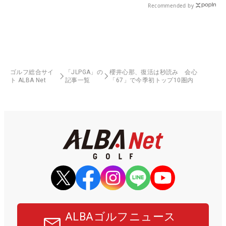
Recommended by
ゴルフ総合サイ
「JLPGA」の
櫻井心那、復活は秒読み 会心
ト ALBA Net
記事一覧
「67」で今季初トップ10圏内
ALBAゴルフニュース