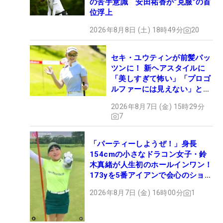
の苦手意識 安田祐香が“克服”の首
位浮上
2026年8月8日 (土) 18時49分
20
セキ・ユウティンが前髪パッ
ツンに！ 新ヘアスタイルに
「美しすぎて怖い」「プロゴ
ルファーには見えない」とコ
メント殺到
2026年8月7日 (金) 15時29分
7
「パーティーしようぜ！」身長
154cmの小さなドラコン女子・鈴
木真緒が人生初のホールインワン！
173yを5番アイアンで会心のショッ
ト
2026年8月7日 (金) 16時00分
1