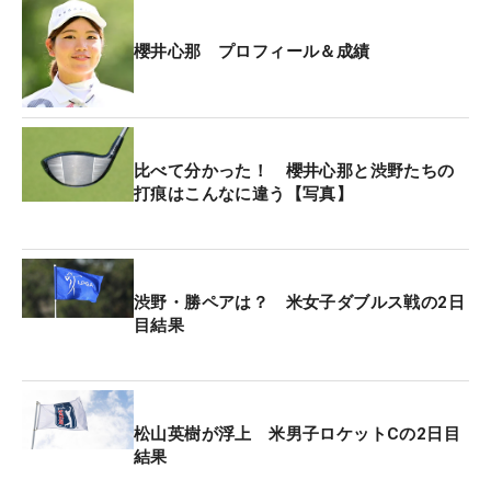
ト。細かいことよりも感覚を重視し、「腹筋に力を
入れて、あとはフィニッシュとか」とスイングをシ
櫻井心那 プロフィール＆成績
ンプルに考えるようにした。
本来はツアートップクラスの飛ばし屋だが、調子が
悪い時期は「キャリーで230ヤード行くかな」程度
比べて分かった！ 櫻井心那と渋野たちの
だった。それが現在は「240ヤードのバンカーは普
打痕はこんなに違う【写真】
通に超える」ほどまで復調している。
パターは2日目からチェンジ。「先週までグリーン
が重かったので、キャメロンを使っていました。
渋野・勝ペアは？ 米女子ダブルス戦の2日
目結果
（今週は）グリーンが速くて、初日は2メートルオ
ーバーとかがザラだったので、エースのトラスに替
えました」。形状はいずれもピン型。ヘッドの特性
ではなく、フェースインサートの硬さが変更のポイ
松山英樹が浮上 米男子ロケットCの2日目
ントだった。軟らかいトラスが今週の速いグリーン
結果
にマッチし、5番はエッジから5メートル、7番は上