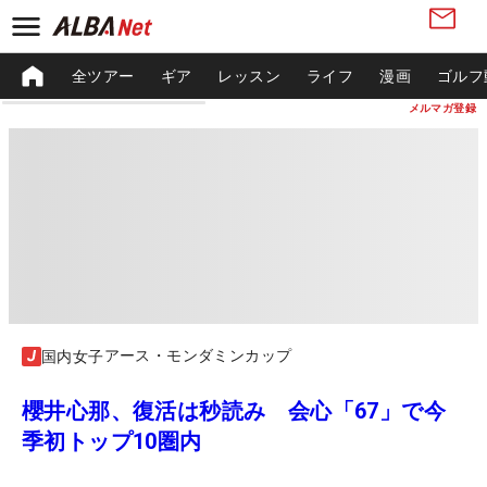
全ツアー
ギア
レッスン
ライフ
漫画
ゴルフ
メルマガ登録
アース・モンダミンカップ
国内女子
櫻井心那、復活は秒読み 会心「67」で今
季初トップ10圏内