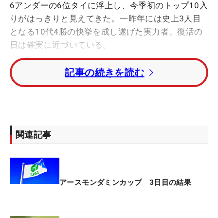
6アンダーの6位タイに浮上し、今季初のトップ10入
りがはっきりと見えてきた。一昨年には史上3人目
となる10代4勝の快挙を成し遂げた実力者。復活の
日は確実に近づいている。
記事の続きを読む
最終18番パー5では、ティショットでしっかり距離
を稼ぎ、グリーン奥からの3打目を2メートルにピタ
リ。飛距離や思い切りの良さといった櫻井の持ち味
に加え、変更したばかりのパターもかみ合った会心
のバーディだった。
関連記事
5月に4試合連続予選落ちを喫したが、その後は
17→18→39→16位とまずまずの順位が続いてい
る。「1Wがある程度の幅に収まって距離が出てい
アースモンダミンカップ 3日目の結果
るのが大きいと思います」。オフシーズンからスイ
ングの調整に努めてきたが、ここに来て一旦リセッ