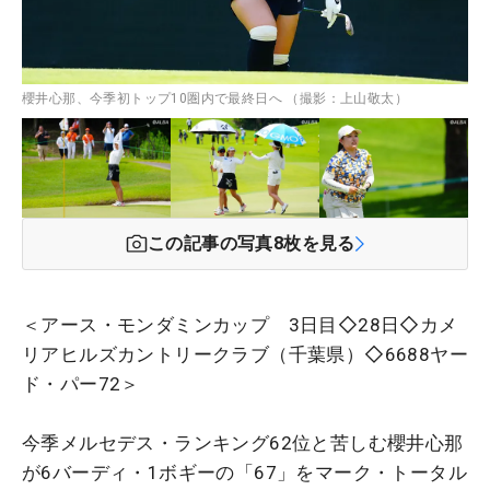
櫻井心那、今季初トップ10圏内で最終日へ （撮影：上山敬太）
この記事の写真
8
枚を見る
＜アース・モンダミンカップ 3日目◇28日◇カメ
リアヒルズカントリークラブ（千葉県）◇6688ヤー
ド・パー72＞
今季メルセデス・ランキング62位と苦しむ櫻井心那
が6バーディ・1ボギーの「67」をマーク・トータル