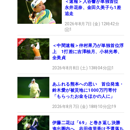
＜速報＞入谷響が単独首位
永井花奈、金田久美子ら1差
追走
2026年8月7日 (金) 12時42分
1
＜中間速報＞仲村果乃が単独首位浮
上 1打差に吉澤柚月、小林光希、
全美貞
2026年8月8日 (土) 13時04分
1
あふれる熊本への思い 首位発進・
鈴木愛が被災地に1000万円寄付
「もらったお金をほかの人に」
2026年8月7日 (金) 18時10分
19
伊藤二花は「69」と巻き返し決勝
進出圏内へ 谷田侑里香は予選落ち