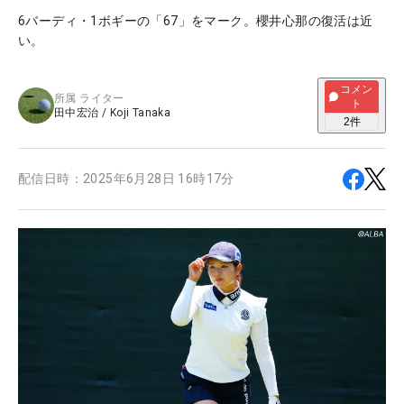
6バーディ・1ボギーの「67」をマーク。櫻井心那の復活は近
い。
コメン
所属
ライター
ト
田中宏治
/
Koji Tanaka
2
件
配信日時：
2025年6月28日 16時17分