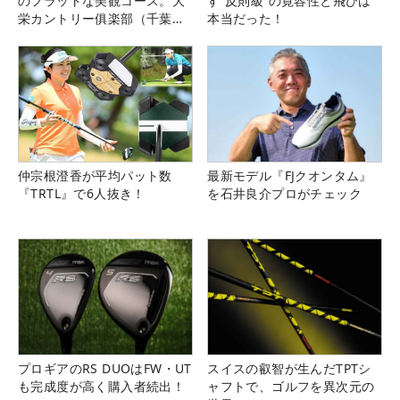
のフラットな美観コース。大
す“反則級”の寛容性と飛びは
栄カントリー俱楽部（千葉
本当だった！
県）
仲宗根澄香が平均パット数
最新モデル『FJクオンタム』
『TRTL』で6人抜き！
を石井良介プロがチェック
プロギアのRS DUOはFW・UT
スイスの叡智が生んだTPTシ
も完成度が高く購入者続出！
ャフトで、ゴルフを異次元の