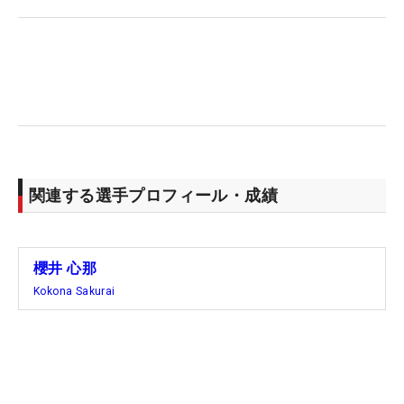
りの9メートルと、長いバーディパットを放り込ん
だ。
明らかに上り調子の櫻井だが、トップ10にはあと一
歩届かず「壁がありますね（笑）」。復活を印象付
けるほどの結果はまだ出ていない。2022年に独走で
下部ステップ・アップ・ツアーの賞金女王に輝き、
レギュラーツアーに昇格した23年は一気に4勝の大
関連する選手プロフィール・成績
ブレーク。かつては壁を感じさせないほどの強さで
突き抜けてきた櫻井にとって、トップ10の壁は決し
て高くないはずだ。（文・田中宏治）
櫻井 心那
Kokona Sakurai