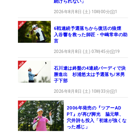
続けられない」
2026年8月8日 (土) 10時00分
1
6戦連続予選落ちから復活の狼煙
入谷響を救った師匠・中嶋常幸の助
言
2026年8月8日 (土) 07時45分
19
石川遼は終盤の4連続バーディで決
勝進出 杉浦悠太は予選落ち/米男
子下部
2026年8月8日 (土) 10時33分
1
2006年発売の『ツアーAD
PT』が再び脚光 脇元華、
穴井詩も投入「初速が強くな
った感じ」