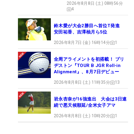
2026年8月8日 (土) 08時56分
4
鈴木愛が大会2勝目へ首位T発進
安田祐香、吉澤柚月ら5位
2026年8月7日 (金) 16時14分
1
全周アライメントを初搭載！ ブリ
ヂストン『TOUR B JGR Roll-in
Alignment』、8月7日デビュー
2026年8月8日 (土) 11時35分
13
岩永杏奈が16強進出 大会は3日連
続で悪天候順延/全米女子アマ
2026年8月8日 (土) 10時20分
1