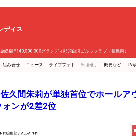
レディス
金総額
¥140,000,000
グランディ那須白河ゴルフクラブ（福島県）
組み合せ
ニュース
ライブフォト
出場選手
概要など
TV
報＞佐久間朱莉が単独首位でホールア
ォンが2差2位
 Net編集部
/
ALBA Net