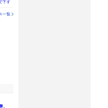
で下す
ス一覧
華、