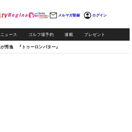
メルマガ登録
ログイン
Sニュース
ゴルフ場予約
連載
プレゼント
感が秀逸 『トゥーロンパター』