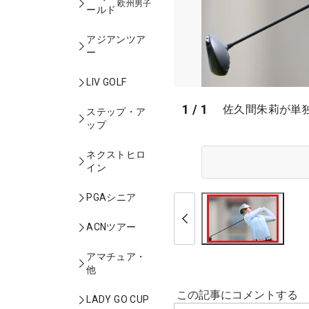
欧州男子
ールド
アジアンツア
ー
LIV GOLF
1
/
1
佐久間朱莉が単
ステップ・ア
ップ
ネクストヒロ
イン
PGAシニア
ACNツアー
アマチュア・
他
LADY GO CUP