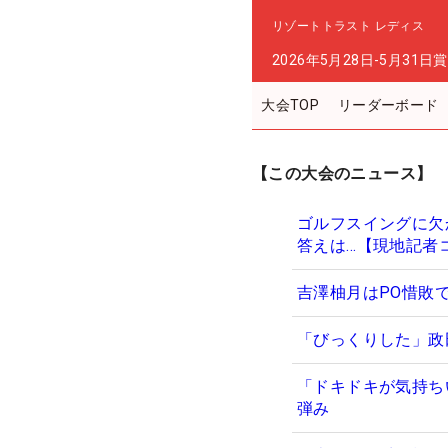
リゾートトラスト レディス
2026年5月28日-5月31日
賞
大会TOP
リーダーボード
【この大会のニュース】
ゴルフスイングに欠
答えは…【現地記者
吉澤柚月はPO惜敗
「びっくりした」政
「ドキドキが気持ち
弾み