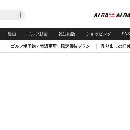
漫画
ゴルフ動画
雑誌出版
ショッピング
SN
ゴルフ場予約／毎週更新！限定優待プラン
削り出しの打