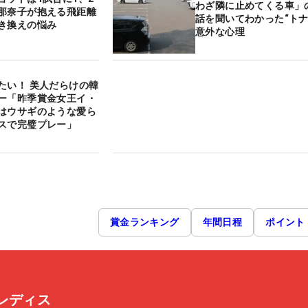
わざ隣に止めてくる車
那奈子が抱える飛距離
話を聞いてわかった“トナ
き換えの悩み
意外な心理
たい！ 美人だらけの韓
ー「昨季賞金女王イ・
はウサギのような愛ら
スで完璧プレー」
賞金ランキング
年間日程
ポイント
レディス