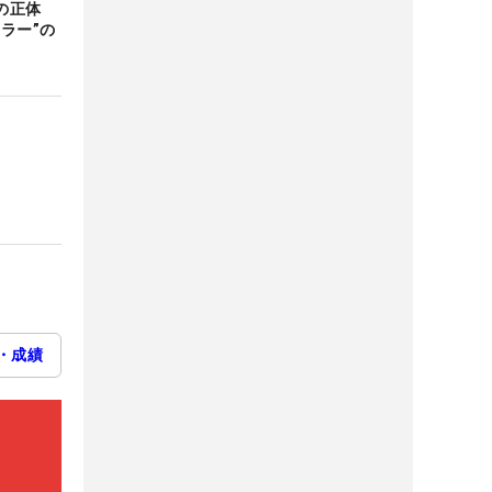
」の正体
ラー”の
・成績