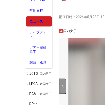
年間日程
配信日時：
2026年5月28日 1
ニュース
国内女子
ライブフォ
ト
ツアー登録
選手
記録・成績
JGTO
国内男子
LPGA
米国女子
PGA
米国男子
DPワ