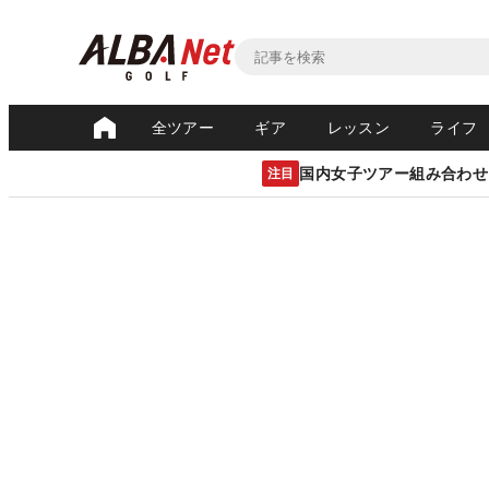
全ツアー
ギア
レッスン
ライフ
国内女子ツアー組み合わせ
注目