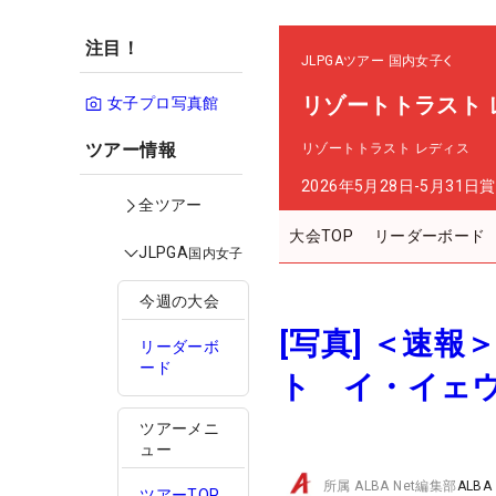
注目！
JLPGAツアー
国内女子
リゾートトラスト 
女子プロ写真館
ツアー情報
リゾートトラスト レディス
2026年5月28日-5月31日
賞
全ツアー
大会TOP
リーダーボード
JLPGA
国内女子
今週の大会
[写真] ＜速
リーダーボ
ード
ト イ・イェウ
ツアーメニ
ュー
所属
ALBA Net編集部
ALBA
ツアーTOP