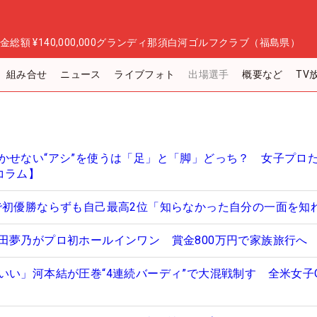
金総額
¥140,000,000
グランディ那須白河ゴルフクラブ（福島県）
組み合せ
ニュース
ライブフォト
出場選手
概要など
TV
かせない“アシ”を使うは「足」と「脚」どっち？ 女子プロ
コラム】
で初優勝ならずも自己最高2位「知らなかった自分の一面を知
田夢乃がプロ初ホールインワン 賞金800万円で家族旅行へ
いい」河本結が圧巻“4連続バーディ”で大混戦制す 全米女子