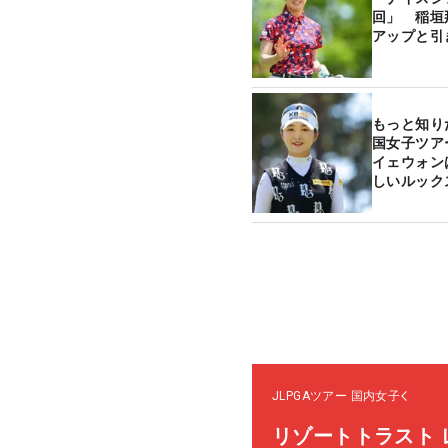
回」 稲垣
アップと引
もっと知り
国女子ツア
イェウォン
しいルック
JLPGAツアー
国内女子
リゾートトラスト 