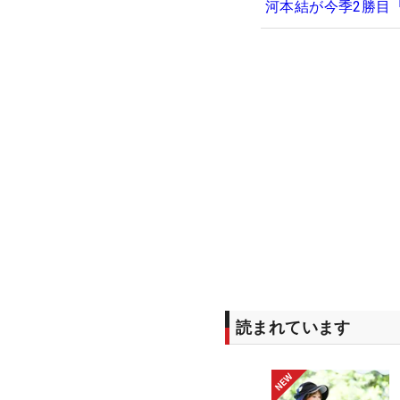
河本結が今季2勝目
読まれています