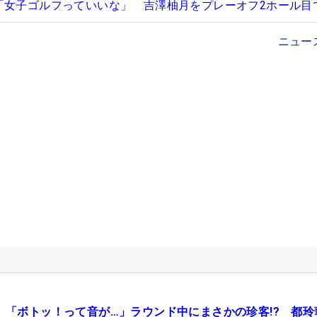
「女子ゴルフっていいな」 吉澤柚月をプレーオフ2ホール目
ニュー
「ボトッ！って音が…」ラウンド中にまさかの珍客!? 都玲