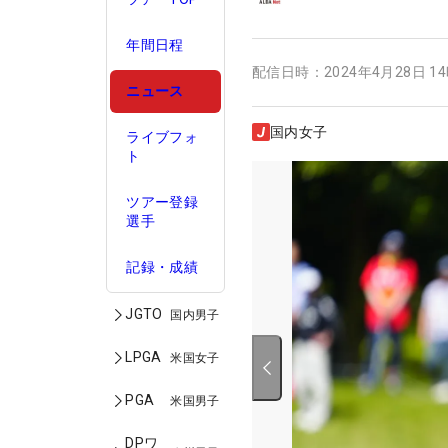
年間日程
配信日時：
2024年4月28日 1
ニュース
国内女子
ライブフォ
ト
ツアー登録
選手
記録・成績
JGTO
国内男子
LPGA
米国女子
PGA
米国男子
DPワ