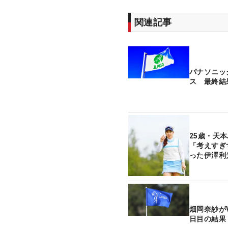
関連記事
パナソニッ
ス 最終結
25歳・天
「考えすぎ
った伊澤利
畑岡奈紗が
日目の結果