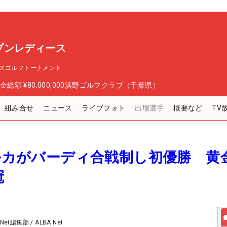
プンレディース
スゴルフトーナメント
金総額
¥80,000,000
浜野ゴルフクラブ（千葉県）
組み合せ
ニュース
ライブフォト
出場選手
概要など
TV
ハルカがバーディ合戦制し初優勝 黄
冠
 Net編集部
/
ALBA Net