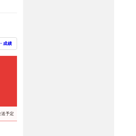
・成績
放送予定