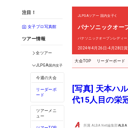
注目！
JLPGAツアー
国内女子
パナソニックオー
女子プロ写真館
ツアー情報
パナソニックオープンレディー
2024年4月26日-4月28日
賞
全ツアー
大会TOP
リーダーボード
JLPGA
国内女子
今週の大会
[写真] 天本
リーダーボ
ード
代15人目の栄
ツアーメニ
ュー
所属
ALBA Net編集部
ALBA
ツアーTOP