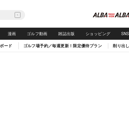
漫画
ゴルフ動画
雑誌出版
ショッピング
SN
ボード
ゴルフ場予約／毎週更新！限定優待プラン
削り出