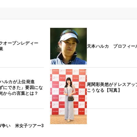
クオープンレディー
天本ハルカ プロフィー
果
本ハルカが上位発進
尾関彩美悠がドレスアッ
ずにできた」要因にな
こうなる【写真】
光からの言葉とは？
V争い 米女子ツアー3