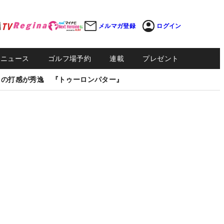
メルマガ登録
ログイン
Sニュース
ゴルフ場予約
連載
プレゼント
しの打感が秀逸 『トゥーロンパター』