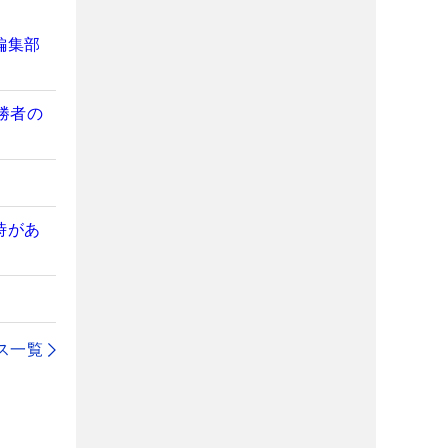
編集部
勝者の
時があ
ス一覧