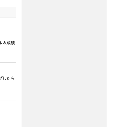
ル＆成績
プしたら