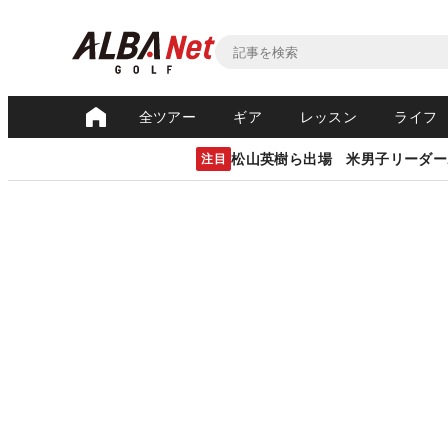
全ツアー
ギア
レッスン
ライフ
松山英樹ら出場 米男子リーダー
注目