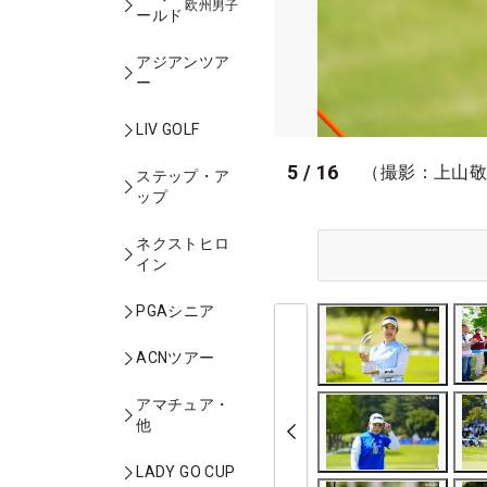
欧州男子
ールド
アジアンツア
ー
LIV GOLF
5
/
16
（撮影：上山
ステップ・ア
ップ
ネクストヒロ
イン
PGAシニア
ACNツアー
アマチュア・
他
LADY GO CUP