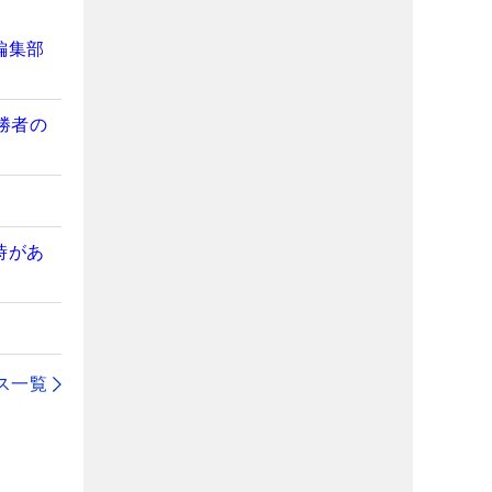
編集部
勝者の
時があ
ス一覧