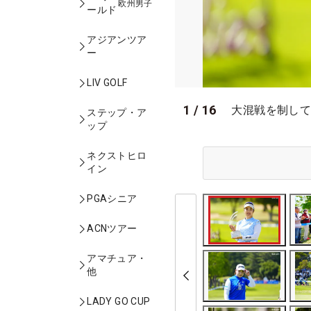
欧州男子
ールド
アジアンツア
ー
LIV GOLF
1
/
16
大混戦を制して
ステップ・ア
ップ
ネクストヒロ
イン
PGAシニア
ACNツアー
アマチュア・
他
LADY GO CUP