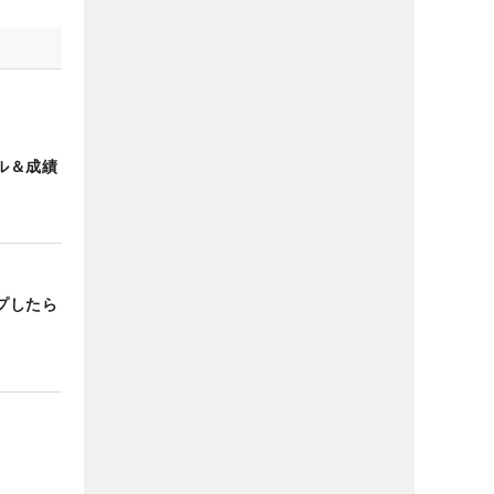
ル＆成績
プしたら