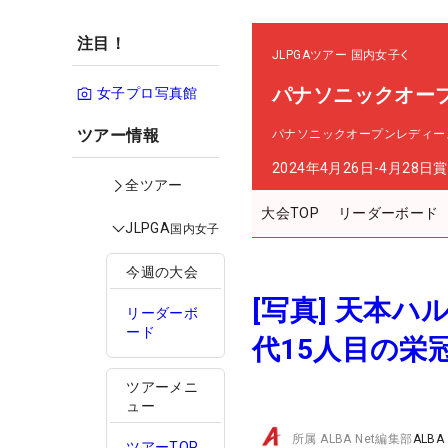
注目！
JLPGAツアー
国内女子
パナソニックオー
女子プロ写真館
ツアー情報
パナソニックオープンレディー
2024年4月26日-4月28日
賞
全ツアー
大会TOP
リーダーボード
JLPGA
国内女子
今週の大会
[写真] 天本
リーダーボ
ード
代15人目の栄
ツアーメニ
ュー
所属
ALBA Net編集部
ALBA
ツアーTOP