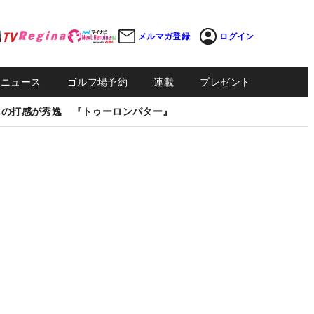
メルマガ登録
ログイン
Sニュース
ゴルフ場予約
連載
プレゼント
しの打感が秀逸 『トゥーロンパター』