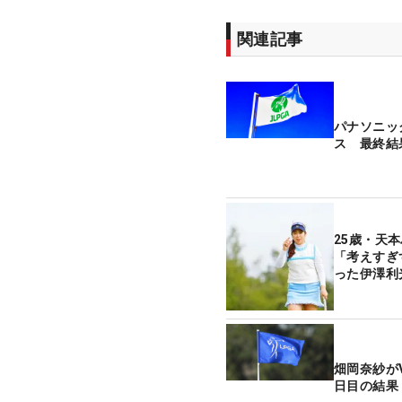
関連記事
パナソニッ
ス 最終結
25歳・天
「考えすぎ
った伊澤利
畑岡奈紗が
日目の結果