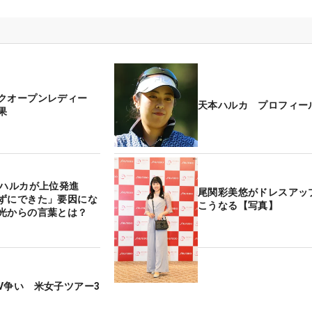
クオープンレディー
天本ハルカ プロフィー
果
本ハルカが上位発進
尾関彩美悠がドレスアッ
ずにできた」要因にな
こうなる【写真】
光からの言葉とは？
V争い 米女子ツアー3