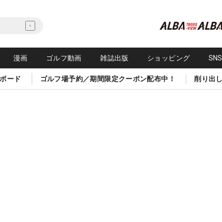
漫画
ゴルフ動画
雑誌出版
ショッピング
SN
ボード
ゴルフ場予約／期間限定クーポン配布中！
削り出