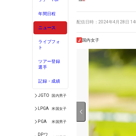
年間日程
配信日時：
2024年4月28日 1
ニュース
国内女子
ライブフォ
ト
ツアー登録
選手
記録・成績
JGTO
国内男子
LPGA
米国女子
PGA
米国男子
DPワ