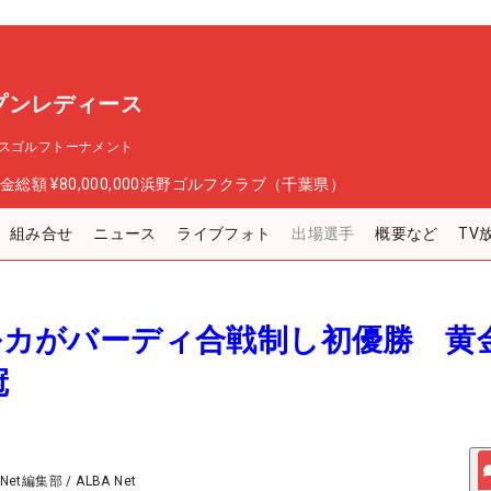
プンレディース
スゴルフトーナメント
金総額
¥80,000,000
浜野ゴルフクラブ（千葉県）
組み合せ
ニュース
ライブフォト
出場選手
概要など
TV
ハルカがバーディ合戦制し初優勝 黄
冠
 Net編集部
/
ALBA Net