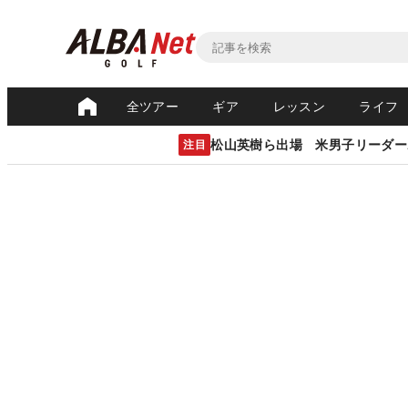
全ツアー
ギア
レッスン
ライフ
松山英樹ら出場 米男子リーダー
注目