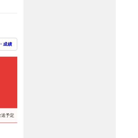
・成績
放送予定