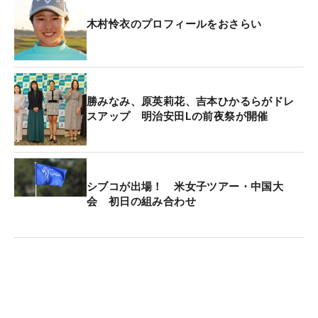
均でも46m/sで、飛距離も最大で280ヤードは飛ぶ
木村怜衣のプロフィールをおさらい
という。「コースがちょっと狭いところもある。ド
ライバーを握れるのは何回あるかな」とドッグレッ
グの多い同コースでは少し物足りなさもあるようだ
が、ドライバーを握った際は、その飛距離に注目
勝みなみ、原英莉花、吉本ひかるらがドレ
だ。
スアップ 明治安田Lの前夜祭が開催
QTランク120位の木村は、下部のステップ・アッ
プ・ツアーが主戦場。「まずはステップで1勝」と
目標に掲げるが、それ以上に「チャレンジの1年。
シブコが出場！ 米女子ツアー・中国大
会 初日の組み合わせ
いろんなことを吸収できる年だと思う。いろんなこ
とを試してみたい」と“チャレンジ精神”を忘れない
年にしたい。最後に「失敗を恐れない」と一言。一
時は日常生活すら脅かされるほどの腰痛に苦しめら
れた時期もあったが、それを乗り越えて臨むプロ1
年目。あどけない表情の中にも“芯”の強さがあっ