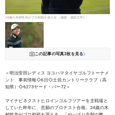
24歳の木村怜衣がプロ初戦を迎える （撮影：福田文平）
この記事の写真
2
枚を見る
＜明治安田レディス ヨコハマタイヤゴルフトーナメ
ント 事前情報◇6日◇土佐カントリークラブ（高
知県）◇6273ヤード・パー72＞
マイナビネクストヒロインゴルフツアーを主戦場と
していた昨年に、悲願のプロテスト合格。24歳の木
村怜衣がプロ初戦を迎える。「やっぱり念願の舞