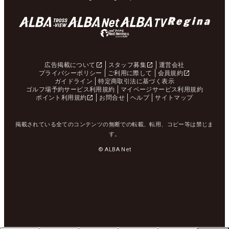
広告掲載について
スタッフ募集
運営会社
プライバシーポリシー
ご利用に際して
会員規約
ガイドライン
特定商取引法に基づく表示
ゴルフ場予約サービス利用規約
マイページサービス利用規約
ポイント利用規約
お問合せ
ヘルプ
サイトマップ
掲載されている全てのコンテンツの無断での転載、転用、コピー等は禁じま
す。
© ALBA Net