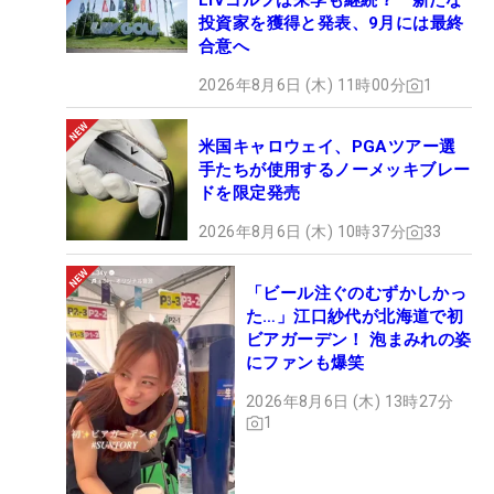
LIVゴルフは来季も継続？ 新たな
投資家を獲得と発表、9月には最終
合意へ
2026年8月6日 (木) 11時00分
1
米国キャロウェイ、PGAツアー選
手たちが使用するノーメッキブレー
ドを限定発売
2026年8月6日 (木) 10時37分
33
「ビール注ぐのむずかしかっ
た…」江口紗代が北海道で初
ビアガーデン！ 泡まみれの姿
にファンも爆笑
2026年8月6日 (木) 13時27分
1