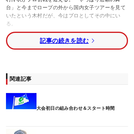
台」と今までロープの外から国内女子ツアーを見て
いたという木村だが、今はプロとしてその中にい
る。
記事の続きを読む
「緊張。緊張しかない」と会場の雰囲気にはまだ慣
れない様子。それでも「自分のやるべき練習をし
た」としっかりと調整を重ねた。今週は「気持ちだ
けは逃げない」が目標。プロとしての初戦で期待や
関連記事
不安、様々な気持ちが入り混じる中、「思い切って
やる。その結果80を打っても、『やるぞっ』て決め
てやれば未来がある。次につながるプレーをした
い」と力強い言葉を口にした。
大会初日の組み合わせ＆スタート時間
そんな木村の武器は飛距離。「最高で49.4m/sで
す」とヘッドスピードは大台50m/s到達間近だ。平