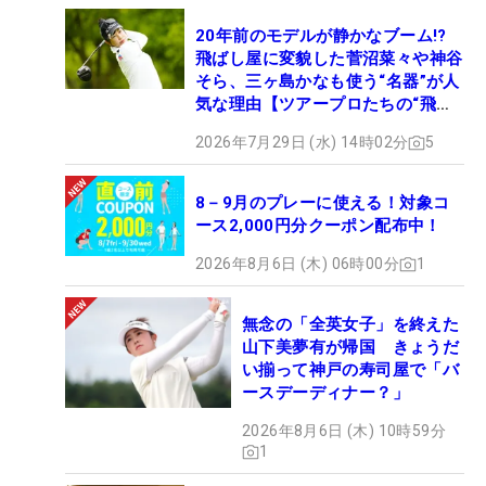
20年前のモデルが静かなブーム!?
飛ばし屋に変貌した菅沼菜々や神谷
そら、三ヶ島かなも使う“名器”が人
気な理由【ツアープロたちの“飛ば
しギア”】
2026年7月29日 (水) 14時02分
5
8－9月のプレーに使える！対象コ
ース2,000円分クーポン配布中！
2026年8月6日 (木) 06時00分
1
無念の「全英女子」を終えた
山下美夢有が帰国 きょうだ
い揃って神戸の寿司屋で「バ
ースデーディナー？」
2026年8月6日 (木) 10時59分
1