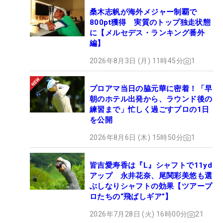
桑木志帆が海外メジャー制覇で
800pt獲得 実質のトップ独走状態
に【メルセデス・ランキング番外
編】
2026年8月3日 (月) 11時45分
1
プロアマ当日の脇元華に密着！「早
朝のホテル出発から、ラウンド後の
練習まで」忙しく過ごすプロの1日
を公開
2026年8月6日 (木) 15時50分
1
皆吉愛寿香は『L』シャフトで11yd
アップ 永井花奈、尾関彩美悠も選
ぶしなりシャフトの効果【ツアープ
ロたちの“飛ばしギア”】
2026年7月28日 (火) 16時00分
21