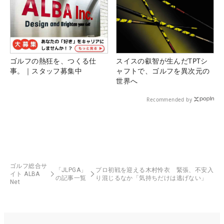
ゴルフの熱狂を、つくる仕
スイスの叡智が生んだTPTシ
事。｜スタッフ募集中
ャフトで、ゴルフを異次元の
世界へ
Recommended by
ゴルフ総合サ
「JLPGA」
プロ初戦を迎える木村怜衣 緊張、不安入
イト ALBA
の記事一覧
り混じるなか「気持ちだけは逃げない」
Net