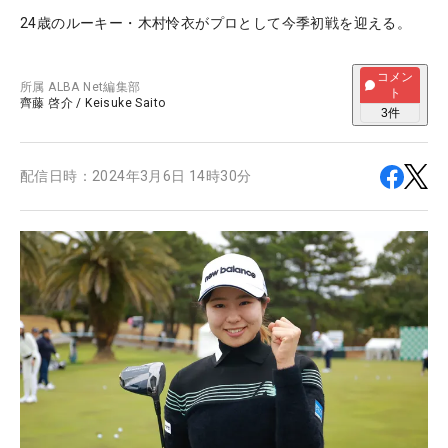
24歳のルーキー・木村怜衣がプロとして今季初戦を迎える。
コメン
所属
ALBA Net編集部
ト
齊藤 啓介
/
Keisuke Saito
3
件
配信日時：
2024年3月6日 14時30分