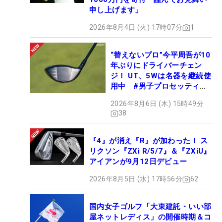
申し上げます」
2026年8月4日 (火) 17時07分
1
“替えないプロ”今平周吾が10
年ぶりにドライバーチェン
ジ！ UT、5Wは名器を継続使
用中 #男子プロセッティン
グ
2026年8月6日 (木) 15時49分
38
『4』が消え『R』が加わった！ ス
リクソン『ZXi R/5/7』＆『ZXiU』
アイアンが9月12日デビュー
2026年8月5日 (水) 17時56分
62
国内女子ゴルフ「大東建託・いい部
屋ネットレディス」の開催時期＆コ