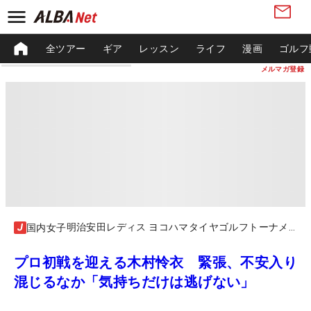
全ツアー
ギア
レッスン
ライフ
漫画
ゴルフ
メルマガ登録
明治安田レディス ヨコハマタイヤゴルフトーナメント
国内女子
プロ初戦を迎える木村怜衣 緊張、不安入り
混じるなか「気持ちだけは逃げない」