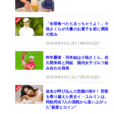
「全部食べたら太っちゃうよ！」小
祝さくらが大量のお菓子を前に満面
の笑み
2026年8月6日 (木) 14時09分
7
昨年覇者・河本結は小祝さくら、佐
久間朱莉と同組 国内女子ゴルフ組
み合わせ発表
2026年8月5日 (水) 12時20分
1
改名が呼び込んだ悲願の初V！ 苦節
を乗り越えた美女イ・ユルリンは、
同姓同名7人の混戦から這い上がっ
た“新星ヒロイン”