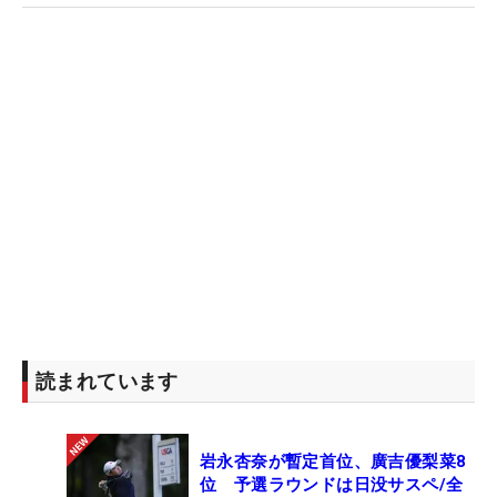
た。（文・齊藤啓介）
読まれています
岩永杏奈が暫定首位、廣吉優梨菜8
位 予選ラウンドは日没サスペ/全