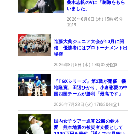
桑木志帆のVに「刺激をもら
いました」
2026年8月6日 (木) 15時45分
19
進藤大典ジュニア大会が10月に開
催 優勝者にはプロトーナメント出
場権
2026年8月5日 (水) 17時02分
3
『TGXシリーズ』第2戦が開催 幡
地隆寛、田辺ひかり、小倉彩愛の中
国四国チームが勝利「最高です」
2026年7月28日 (火) 17時30分
1
国内女子ツアー通算22勝の鈴木
愛 熊本地震の被災者支援として
1000万円を寄付「謹んでお見舞い