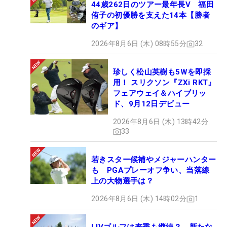
44歳262日のツアー最年長V 福田
侑子の初優勝を支えた14本【勝者
のギア】
2026年8月6日 (木) 08時55分
32
珍しく松山英樹も5Wを即採
用！ スリクソン『ZXi RKT』
フェアウェイ＆ハイブリッ
ド、9月12日デビュー
2026年8月6日 (木) 13時42分
33
若きスター候補やメジャーハンター
も PGAプレーオフ争い、当落線
上の大物選手は？
2026年8月6日 (木) 14時02分
1