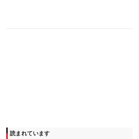
の日は「71」でプレーし、トータル1アンダーは21
位タイ。予選通過を決めた。
「経験が助けてくれている。あと地の利。このコー
スを勝手知ったるものがたくさんある」。風が吹い
てもどうやってどこに打てばいいのかを知り尽く
し、練習不足で高い球は打つことができないけれ
ど、低いコントロールショットで危なげないプレー
ができている。「それ（低い球）が生きるコースで
武器になってくれた」と今の自分ができる最高のプ
レーを展開した。
「不安しかない」と話していた開幕前だが、上位浮
上も狙える位置で日曜日を迎えることができる。
「何も怖いものはなく攻められる。この2日間はす
ごく自信にもなりました。8番ホールはカメラもい
読まれています