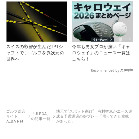
スイスの叡智が生んだTPTシ
今年も男女プロが強い「キャ
ャフトで、ゴルフを異次元の
ロウェイ」のニュース一覧は
世界へ
こちら！
Recommended by
ゴルフ総合
地元で“スポット参戦” 有村智恵がエース達
「JLPGA」
サイト
成＆予選通過の好プレー「帰ってきた意味
の記事一覧
ALBA Net
があった」