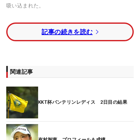
吸い込まれた。
「打ち下ろしのホールで風も強かったので、
どこに
記事の続きを読む
落ちるかだけを見ていた。手前
5ヤードくらいに落
ちて、
ピンに向かっていって、ギャラリーの方が歓
声を上げてくれたので『入ったんだな』とわかりま
した」
関連記事
会心のショットだった。12ヤードほどの打ち下ろし
でアゲンストの風が強い状況。ボール落下時に風の
影響を強く受けやすいが、強い球を打って風が止ま
ってしまったらオーバー、上げにいけば風に戻され
KKT杯バンテリンレディス 2日目の結果
てしまうという「難しいショット」だった。そんな
なか、有村が狙ったのは「低め・抑え目の飛ばし過
ぎない球」。本人としては「一か八か」という一発
が、自身6度目のエースを記録した。
有村智恵 プロフィール＆成績