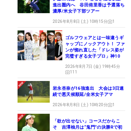
進出圏内へ 谷田侑里香は予選落ち
濃厚/米女子下部ツアー
2026年8月8日 (土) 10時15分
1
ゴルフウェアとは一味違うギ
ャップにノックアウト！ ファ
ンが惚れ直した「ドレス姿が
完璧すぎる女子プロ」神10
2026年8月7日 (金) 19時45分
111
岩永杏奈が16強進出 大会は3日連
続で悪天候順延/全米女子アマ
2026年8月8日 (土) 10時20分
1
「欲が出せない」コースだからこ
そ 吉澤柚月は“鬼門”の決勝Rで初