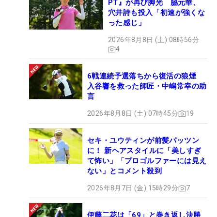
PT』が再び脚光 脇元華、
穴井詩も投入「初速が強くな
った感じ」
2026年8月8日 (土) 08時56分
4
6戦連続予選落ちから復活の狼煙
入谷響を救った師匠・中嶋常幸の助
言
2026年8月8日 (土) 07時45分
19
セキ・ユウティンが前髪パッツン
に！ 新ヘアスタイルに「美しすぎ
て怖い」「プロゴルファーには見え
ない」とコメント殺到
2026年8月7日 (金) 15時29分
7
伊藤二花は「69」と巻き返し決勝