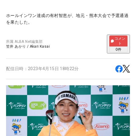
ホールインワン達成の有村智恵が、地元・熊本大会で予選通過
を果たした。
コメン
所属
ALBA Net編集部
ト
笠井 あかり
/
Akari Kasai
0
件
配信日時：
2023年4月15日 18時22分