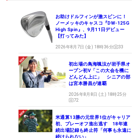
なくて寂しかったので（笑）、勝負かかっていると
ころでいい思い出を作りたいと思います」。選手と
お助けドルフィンが激スピンに！
して戦う久々の一戦。「バーディを獲っていけたら
ノーメッキのキャスコ『DW-125G
いいなと思うし、あわよくば優勝争いができたらい
High Spin』、9月11日デビュー
い」と好プレーを地元ファンに誓った。（文・笠井
【打ってみた】
あかり）
2026年8月7日 (金) 18時36分
33
初出場の鳥海颯汰が岩手県オ
ープン初V「この大会を機に
どんどん上に」 シニアの部
は宮本勝昌が連覇
2026年8月8日 (土) 18時25分
72
米通算13勝の元世界1位がキャリア
初、プレーオフ進出逃す 18年連
続出場記録も終止符「何事も永遠に
続けられない」