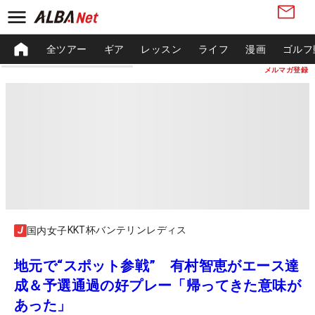
全ツアー
ギア
レッスン
ライフ
漫画
ゴルフ
メルマガ登録
KKT杯バンテリンレディス
国内女子
地元で“スポット参戦” 有村智恵がエース達
成＆予選通過の好プレー「帰ってきた意味が
あった」