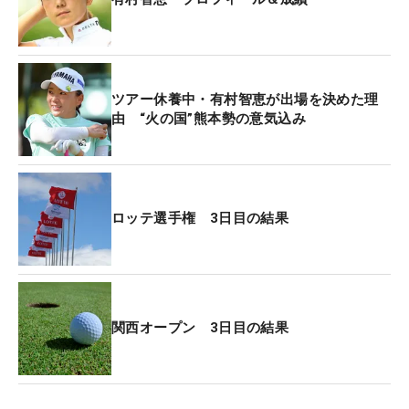
これはツアー最多記録に並ぶ快挙ともなった。だ
が、そのことを尋ねると「完全に狙っていました
（笑）」とニヤリ。昨年の「フジサンケイレディ
ツアー休養中・有村智恵が出場を決めた理
ス」で藤田さいきがエースを達成し自身6度目に到
由 “火の国”熊本勢の意気込み
達したが、「現役選手で（5回にいたのは）私とさ
いきさんだけだったら、どっちが記録を更新するか
ひとりで競っていた」と明かす。藤田にひとつ頭を
抜かれて自身はツアーを休養することになり、追い
ロッテ選手権 3日目の結果
つくことは「完全に諦めていた」なかでのうれしい
更新。「あしたもう1回という欲を持ってやりた
い」と茶目っ気交じりに意気込む。
昨年11月以来のツアー参戦。しかも地元でのスーパ
関西オープン 3日目の結果
ーショットに「光るプレーをみせられたのは、役目
を果たせたというか。帰ってきた意味があった」と
胸を張る。加えて結果でも存在感を見せている。こ