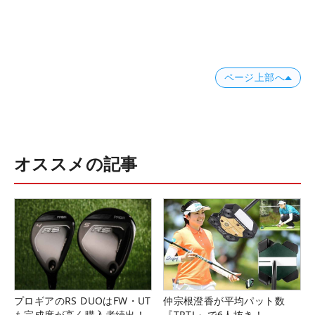
ページ上部へ
オススメの記事
プロギアのRS DUOはFW・UT
仲宗根澄香が平均パット数
も完成度が高く購入者続出！
『TRTL』で6人抜き！