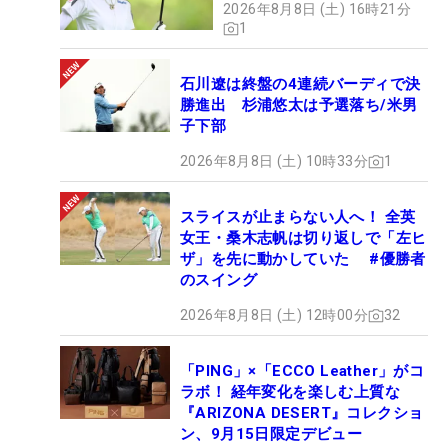
2026年8月8日 (土) 16時21分
1
石川遼は終盤の4連続バーディで決
勝進出 杉浦悠太は予選落ち/米男
子下部
2026年8月8日 (土) 10時33分
1
スライスが止まらない人へ！ 全英
女王・桑木志帆は切り返しで「左ヒ
ザ」を先に動かしていた #優勝者
のスイング
2026年8月8日 (土) 12時00分
32
「PING」×「ECCO Leather」がコ
ラボ！ 経年変化を楽しむ上質な
『ARIZONA DESERT』コレクショ
ン、9月15日限定デビュー