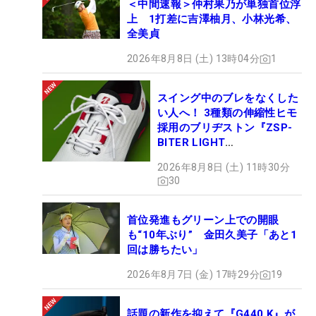
＜中間速報＞仲村果乃が単独首位浮
上 1打差に吉澤柚月、小林光希、
全美貞
2026年8月8日 (土) 13時04分
1
スイング中のブレをなくした
い人へ！ 3種類の伸縮性ヒモ
採用のブリヂストン『ZSP-
BITER LIGHT
MAGICLACE』、8月8日デビ
2026年8月8日 (土) 11時30分
ュー
30
首位発進もグリーン上での開眼
も“10年ぶり” 金田久美子「あと1
回は勝ちたい」
2026年8月7日 (金) 17時29分
19
話題の新作を抑えて『G440 K』が