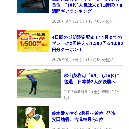
首位 “10Ｋ”人気は未だに継続中 #
週間ギアランキング
2026年8月8日 (土) 18時00分
11
4日間の期間限定配布！11月までの
プレーに2回使える1,500円＆1,000
円分クーポン！
2026年8月8日 (土) 06時00分
2
松山英樹は「69」も26位に
後退 日本勢2人が決勝へ
2026年8月8日 (土) 08時41分
1
鈴木愛が大会2勝目へ首位T発進
安田祐香、吉澤柚月ら5位