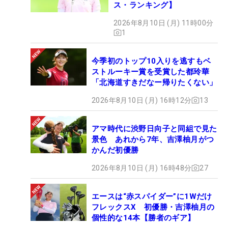
ス・ランキング】
2026年8月10日 (月) 11時00分
1
今季初のトップ10入りを逃すもベ
ストルーキー賞を受賞した都玲華
「北海道すきだなー帰りたくない」
2026年8月10日 (月) 16時12分
13
アマ時代に渋野日向子と同組で見た
景色 あれから7年、吉澤柚月がつ
かんだ初優勝
2026年8月10日 (月) 16時48分
27
エースは“赤スパイダー”に1Wだけ
フレックスX 初優勝・吉澤柚月の
個性的な14本【勝者のギア】