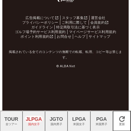
広告掲載について
スタッフ募集
運営会社
プライバシーポリシー
ご利用に際して
会員規約
ガイドライン
特定商取引法に基づく表示
ゴルフ場予約サービス利用規約
マイページサービス利用規約
ポイント利用規約
お問合せ
ヘルプ
サイトマップ
掲載されている全てのコンテンツの無断での転載、転用、コピー等は禁じま
す。
© ALBA Net
TOUR
JLPGA
JGTO
LPGA
PGA
閉じる
全ツアー
国内女子
国内男子
米国女子
米国男子
更新