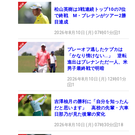
松山英樹は3戦連続トップ10の7位
今季は出場5戦中トップ10入り3回を数えるが、優勝
で終戦 M・ブレナンがツアー2勝
はあと一歩のところで逃している。「成長を自分自
目達成
身も感じたいし、せっかく見に来てくださった熊本
2026年8月10日 (月) 07時01分
1
のファンの人にも見せたい。（地元で優勝出来れ
ば）最高だなと思います。（過去に）優勝したこと
プレーオフ逃したケプカは
も、プレーオフで負けてしまったこともいろんな思
「かなり情けない…」 逆転
い出があるコースなので、今年はいい思い出になれ
進出はブレナンただ一人、米
ば」と意気込んだ。
男子最終戦で明暗
2026年8月10日 (月) 12時01分
そして地元勢では、「今年も声援に応えられるよう
1
に頑張りたい」と意気込むアマチュア時代に今大会
でベストアマを獲得している竹田麗央、永久シード
吉澤柚月の勝利に「自分を知ったん
保持者の不動裕理、笠りつ子、大里桃子、ルーキー
だと思います」 高校の先輩・六車
日那乃が見た後輩の変化
奥山純菜らが参戦。“火の国”で情熱を燃やす。
（文・笠井あかり）
2026年8月10日 (月) 07時30分
18