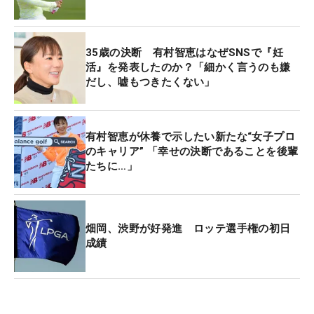
かでいろいろ見つけていくというのも、今後の自分
にとっては必要だと思った。いかに見つけだすかと
いう感じ」と素直にその心境を語る。
35歳の決断 有村智恵はなぜSNSで『妊
活』を発表したのか？「細かく言うのも嫌
だし、嘘もつきたくない」
もちろん「プロゴルファーとして試合に出る以上は
結果を求めたい」が、それでも気分はこれまでより
は穏やか。選手として転戦していたときは、成績を
有村智恵が休養で示したい新たな“女子プロ
追い求めなければならないことでの緊張感も大きか
のキャリア” 「幸せの決断であることを後輩
ったが、ツアー生活から離れると決めたことで、
たちに…」
「極端にいうと失うものは何もない」。だからこ
そ、「ゴルフに対する怖さを払しょくできれば」と
話し、「いままで見られなかった景色がたくさん見
畑岡、渋野が好発進 ロッテ選手権の初日
られると思う」と新たな視野が開けてくる予感もあ
成績
る。
同伴競技者に「迷惑をかけたくない」と不安を口に
する一方で、「自分自身もいろんな理由があって