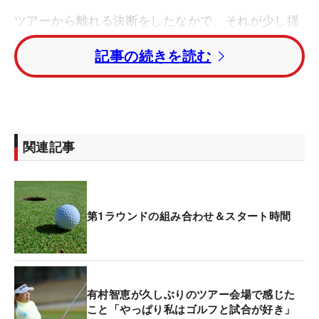
ツアーから離れる決断をしたなかで、それが少し揺
れ動いたのは今年2月頃。熊本に帰ってきたときに
記事の続きを読む
「周りはバンテリン（レディス）の話で持ち切り。
『今年は誰が出て、何人で見に行くか』とか」。有
村自身も大会期間中にコースに来る予定ではあった
が、「選手として来るのか、違うお仕事で来るの
か」と悩んでいたという。そして「これはわがまま
関連記事
だけど、周りの人が楽しみにしてくれているという
のがあったので頑張ってみるか、と」。地元熊本で
聞こえてきた声援に背中を押され、今季初出場への
決心を固めた。
第1ラウンドの組み合わせ＆スタート時間
開幕の1カ月ほど前に推薦についての相談をし、出
場が決まったのはわずか2週間ほど前。「こんな状
態で試合に出ることは一度もない」と練習不足は痛
有村智恵が久しぶりのツアー会場で感じた
いほど感じているが、「いま自分ができることのな
こと「やっぱり私はゴルフと試合が好き」