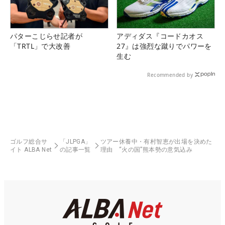
パターこじらせ記者が
アディダス『コードカオス
「TRTL」で大改善
27』は強烈な蹴りでパワーを
生む
Recommended by
ゴルフ総合サ
「JLPGA」
ツアー休養中・有村智恵が出場を決めた
イト ALBA Net
の記事一覧
理由 “火の国”熊本勢の意気込み