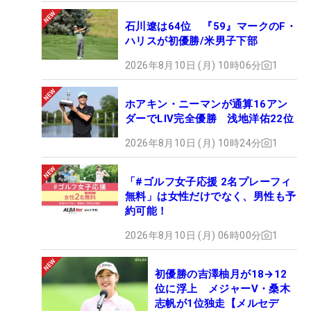
石川遼は64位 『59』マークのF・
ハリスが初優勝/米男子下部
2026年8月10日 (月) 10時06分
1
ホアキン・ニーマンが通算16アン
ダーでLIV完全優勝 浅地洋佑22位
2026年8月10日 (月) 10時24分
1
「#ゴルフ女子応援 2名プレーフィ
無料」は女性だけでなく、男性も予
約可能！
2026年8月10日 (月) 06時00分
1
初優勝の吉澤柚月が18→12
位に浮上 メジャーV・桑木
志帆が1位独走【メルセデ