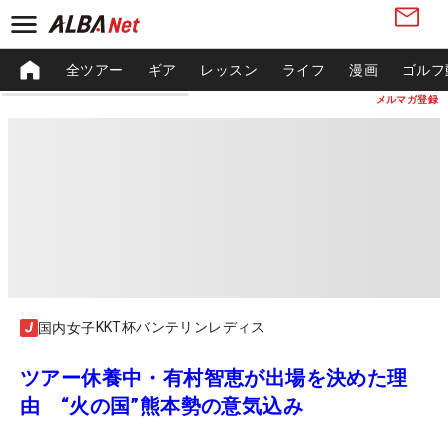
全ツアー
ギア
レッスン
ライフ
漫画
ゴルフ
メルマガ登録
KKT杯バンテリンレディス
国内女子
ツアー休養中・有村智恵が出場を決めた理
由 “火の国”熊本勢の意気込み