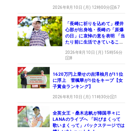
2026年8月10日 (月) 12時00分
67
「長崎に祈りを込めて」櫻井
心那が出身地・長崎の「原爆
の日」に哀悼の意を表明 「当
たり前に生活できていること
に感謝」
2026年8月10日 (月) 15時56分
8
1620万円上乗せの吉澤柚月が11位
に浮上 菅楓華が1位をキープ【女
子賞金ランキング】
2026年8月10日 (月) 11時30分
1
全英女王・桑木志帆が帰国早々に
LANAのライブへ 「叫びまくって
歌いまくって」バックステージでは