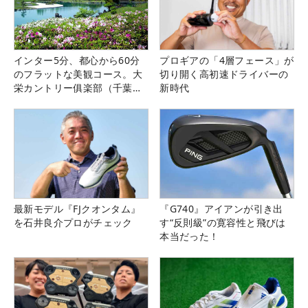
インター5分、都心から60分
プロギアの「4層フェース」が
のフラットな美観コース。大
切り開く高初速ドライバーの
栄カントリー俱楽部（千葉
新時代
県）
最新モデル『FJクオンタム』
『G740』アイアンが引き出
を石井良介プロがチェック
す“反則級”の寛容性と飛びは
本当だった！