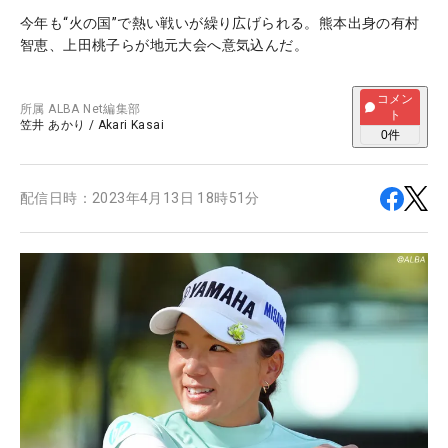
今年も“火の国”で熱い戦いが繰り広げられる。熊本出身の有村
智恵、上田桃子らが地元大会へ意気込んだ。
コメン
所属
ALBA Net編集部
ト
笠井 あかり
/
Akari Kasai
0
件
配信日時：
2023年4月13日 18時51分