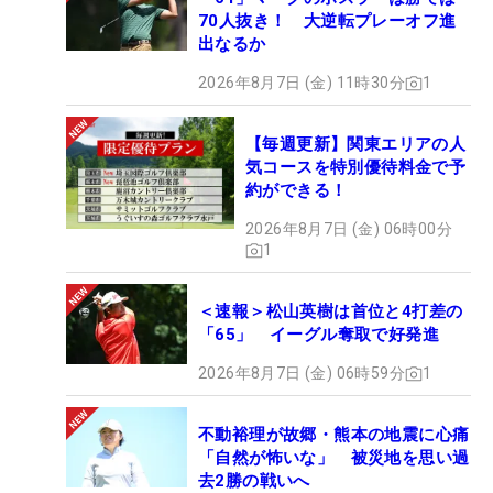
70人抜き！ 大逆転プレーオフ進
出なるか
2026年8月7日 (金) 11時30分
1
【毎週更新】関東エリアの人
気コースを特別優待料金で予
約ができる！
2026年8月7日 (金) 06時00分
1
＜速報＞松山英樹は首位と4打差の
「65」 イーグル奪取で好発進
2026年8月7日 (金) 06時59分
1
不動裕理が故郷・熊本の地震に心痛
「自然が怖いな」 被災地を思い過
去2勝の戦いへ