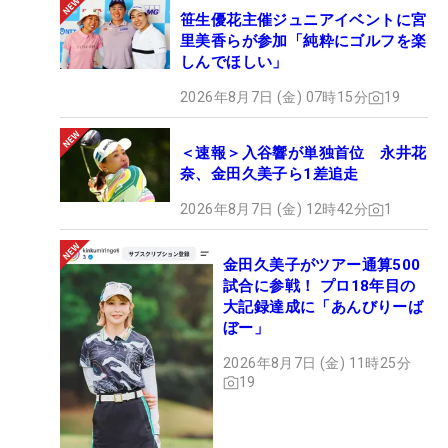
笹生優花主催ジュニアイベントに宮
里美香らが参加「純粋にゴルフを楽
しんでほしい」
2026年8月7日 (金) 07時15分
19
＜速報＞入谷響が単独首位 永井花
奈、金田久美子ら1差追走
2026年8月7日 (金) 12時42分
1
金田久美子がツアー通算500
試合に参戦！ プロ18年目の
大記録達成に「あんびりーば
ぼー」
2026年8月7日 (金) 11時25分
19