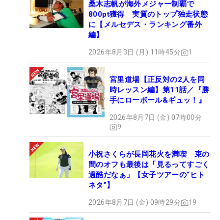
桑木志帆が海外メジャー制覇で
800pt獲得 実質のトップ独走状態
に【メルセデス・ランキング番外
編】
2026年8月3日 (月) 11時45分
1
宮里道場【正反対の2人を同
時レッスン編】第11話／『勝
手にローボール&ギュッ！』
2026年8月7日 (金) 07時00分
9
小祝さくらが長岡花火を満喫 束の
間のオフも最後は「見るってすごく
過酷だなぁ」【女子ツアーの“ヒト
ネタ”】
2026年8月7日 (金) 09時29分
19