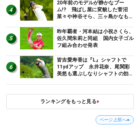
20年前のモデルが静かなブー
4
ム!? 飛ばし屋に変貌した菅沼
菜々や神谷そら、三ヶ島かなも使
う“名器”が人気な理由【ツアープ
ロたちの“飛ばしギア”】
昨年覇者・河本結は小祝さくら、
5
佐久間朱莉と同組 国内女子ゴル
フ組み合わせ発表
皆吉愛寿香は『L』シャフトで
6
11ydアップ 永井花奈、尾関彩
美悠も選ぶしなりシャフトの効果
【ツアープロたちの“飛ばしギ
ア”】
ランキングをもっと見る
ページ上部へ