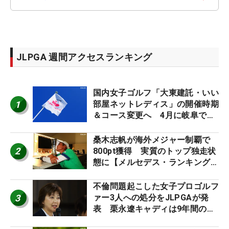
JLPGA 週間アクセスランキング
国内女子ゴルフ「大東建託・いい
1
部屋ネットレディス」の開催時期
＆コース変更へ 4月に岐阜で開
催
桑木志帆が海外メジャー制覇で
2
800pt獲得 実質のトップ独走状
態に【メルセデス・ランキング番
外編】
不倫問題起こした女子プロゴルフ
3
ァー3人への処分をJLPGAが発
表 栗永遼キャディは9年間の立
ち入り禁止