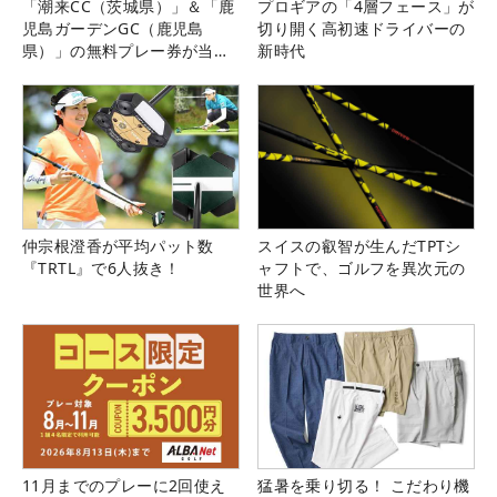
「潮来CC（茨城県）」＆「鹿
プロギアの「4層フェース」が
児島ガーデンGC（鹿児島
切り開く高初速ドライバーの
県）」の無料プレー券が当た
新時代
る！！
仲宗根澄香が平均パット数
スイスの叡智が生んだTPTシ
『TRTL』で6人抜き！
ャフトで、ゴルフを異次元の
世界へ
11月までのプレーに2回使え
猛暑を乗り切る！ こだわり機