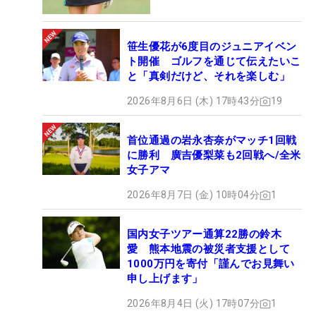
笹生優花が6度目のジュニアイベン
ト開催 ゴルフを通じて伝えたいこ
と「真剣だけど、それを楽しむ」
2026年8月6日 (木) 17時43分
19
首位通過の岩永杏奈がマッチ1回戦
に勝利 廣吉優梨菜も2回戦へ/全米
女子アマ
2026年8月7日 (金) 10時04分
1
国内女子ツアー通算22勝の鈴木
愛 熊本地震の被災者支援として
1000万円を寄付「謹んでお見舞い
申し上げます」
2026年8月4日 (火) 17時07分
1