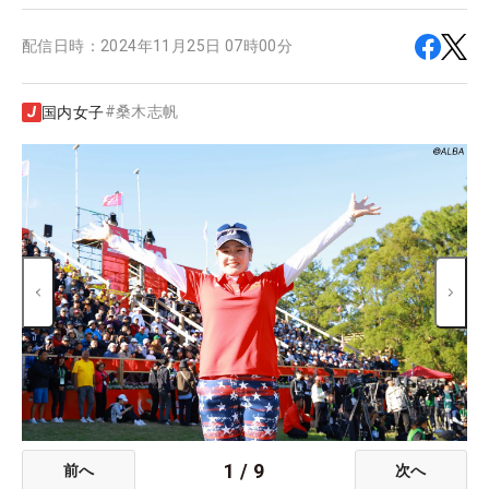
配信日時：
2024年11月25日 07時00分
#
桑木志帆
国内女子
1
/
9
前へ
次へ