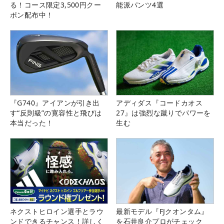
る！コース限定3,500円クー
能派パンツ4選
ポン配布中！
『G740』アイアンが引き出
アディダス『コードカオス
す“反則級”の寛容性と飛びは
27』は強烈な蹴りでパワーを
本当だった！
生む
ネクストヒロイン選手とラウ
最新モデル『FJクオンタム』
ンドできるチャンス！詳しく
を石井良介プロがチェック