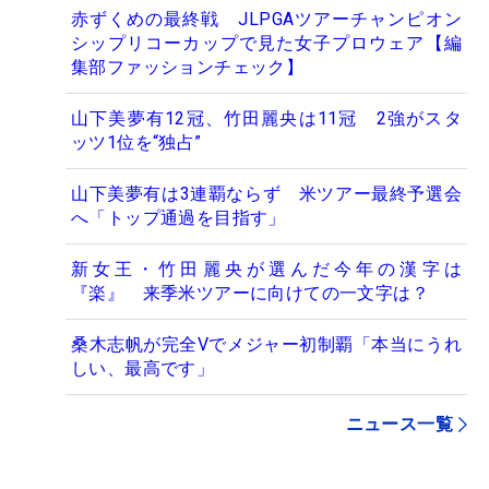
赤ずくめの最終戦 JLPGAツアーチャンピオン
シップリコーカップで見た女子プロウェア【編
集部ファッションチェック】
山下美夢有12冠、竹田麗央は11冠 2強がスタ
ッツ1位を“独占”
山下美夢有は3連覇ならず 米ツアー最終予選会
へ「トップ通過を目指す」
新女王・竹田麗央が選んだ今年の漢字は
『楽』 来季米ツアーに向けての一文字は？
桑木志帆が完全Vでメジャー初制覇「本当にうれ
しい、最高です」
ニュース一覧