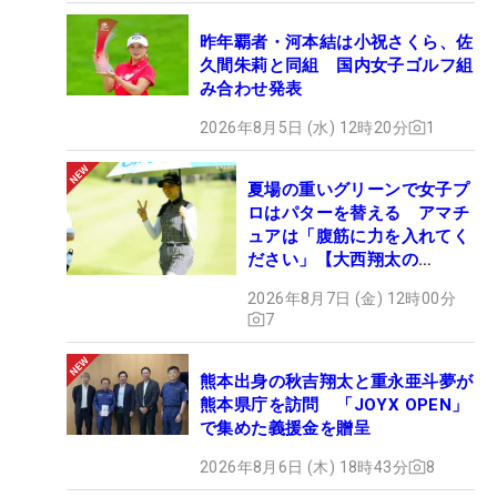
昨年覇者・河本結は小祝さくら、佐
久間朱莉と同組 国内女子ゴルフ組
み合わせ発表
2026年8月5日 (水) 12時20分
1
夏場の重いグリーンで女子プ
ロはパターを替える アマチ
ュアは「腹筋に力を入れてく
ださい」【大西翔太の
HOTSHOT】
2026年8月7日 (金) 12時00分
7
熊本出身の秋吉翔太と重永亜斗夢が
熊本県庁を訪問 「JOYX OPEN」
で集めた義援金を贈呈
2026年8月6日 (木) 18時43分
8