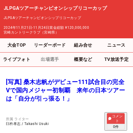
JLPGAツアーチャンピオンシップリコーカップ
JLPGAツアーチャンピオンシップリコーカップ
2024年11月21日-11月24日
賞金総額
¥120,000,000
宮崎カントリークラブ（宮崎県）
大会TOP
リーダーボード
組み合せ
ニュース
ライブフォト
出場選手
概要など
TV放送予定
[写真] 桑木志帆がデビュー111試合目の完全
Vで国内メジャー初制覇 来年の日本ツアー
は「自分が引っ張る！」
コメン
所属
ライター
ト
臼杵孝志
/
Takashi Usuki
0
件