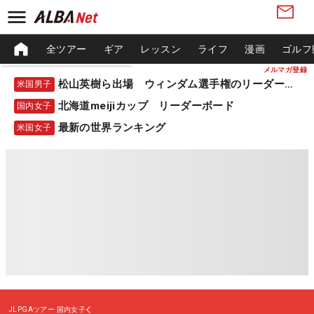
全ツアー
ギア
レッスン
ライフ
漫画
ゴルフ
メルマガ登録
松山英樹ら出場 ウィンダム選手権のリーダーボード
米国男子
北海道meijiカップ リーダーボード
国内女子
最新の世界ランキング
米国女子
JLPGAツアー
国内女子