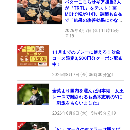
パターこじらせギア担当2人
が『TRTL』をテスト！高
MOIで転がり◎、調節も自在
で「結果の改善効果にかなり
の意外性」
2026年8月7日 (金) 11時15分
18
11月までのプレーに使える！対象
コース限定3,500円分クーポン配布
中！
2026年8月7日 (金) 06時00分
1
全英より国内を選んだ河本結 女王
レースで離されるも桑木志帆のVに
「刺激をもらいました」
2026年8月6日 (木) 15時45分
19
「61」マークのホスラーは勝てば