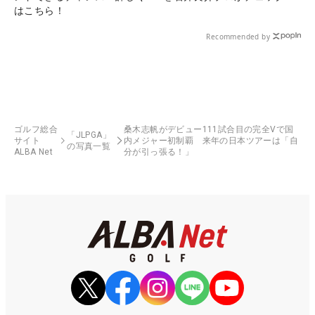
はこちら！
Recommended by
ゴルフ総合
桑木志帆がデビュー111試合目の完全Vで国
「JLPGA」
サイト
内メジャー初制覇 来年の日本ツアーは「自
の写真一覧
ALBA Net
分が引っ張る！」