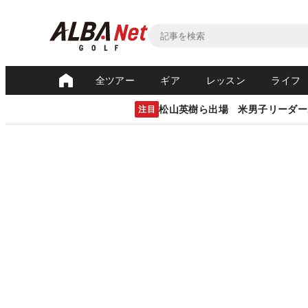
全ツアー
ギア
レッスン
ライフ
松山英樹ら出場 米男子リーダー
注目