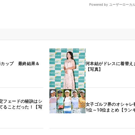
jiカップ 最終結果＆
河本結がドレスに着替え
【写真】
定フェードの秘訣はシ
女子ゴルフ界のオシャレ
てることだった！【写
1位～10位まとめ【ラン