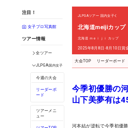
注目！
JLPGAツアー
国内女子
北海道meijiカップ
女子プロ写真館
ツアー情報
北海道 ｍｅｉｊｉ カップ
2025年8月8日-8月10日
賞
全ツアー
大会TOP
リーダーボード
JLPGA
国内女子
今週の大会
今季初優勝の河
リーダーボ
ード
山下美夢有は4
ツアーメニ
ュー
河本結が逆転で今季初優勝
ツアーTOP