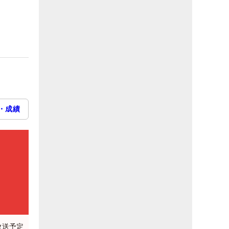
・成績
放送予定