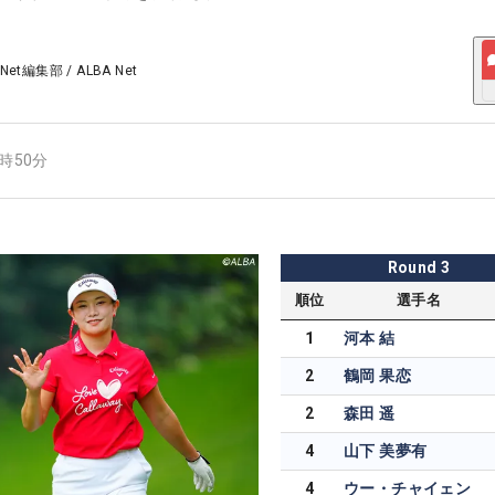
 Net編集部
/
ALBA Net
4時50分
Round
3
順位
選手名
1
河本 結
2
鶴岡 果恋
2
森田 遥
4
山下 美夢有
4
ウー・チャイェン