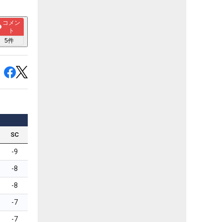
コメン
ト
5
件
SC
-9
-8
-8
-7
-7