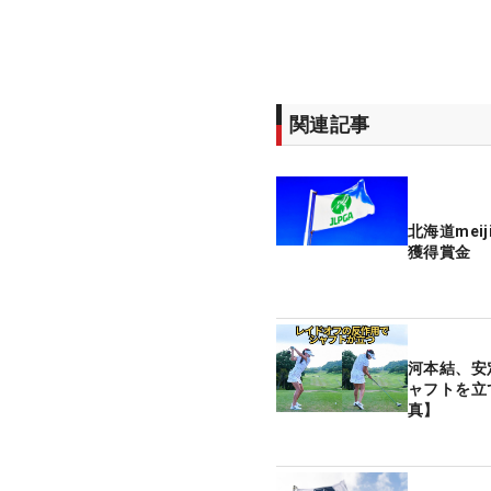
関連記事
北海道mei
獲得賞金
河本結、安
ャフトを立
真】