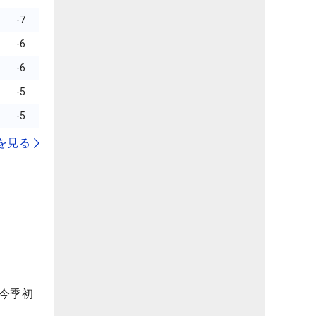
-7
-6
-6
-5
-5
を見る
）
今季初