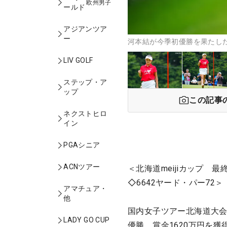
欧州男子
ールド
アジアンツア
ー
河本結が今季初優勝を果たした
LIV GOLF
ステップ・ア
ップ
この記事
ネクストヒロ
イン
PGAシニア
ACNツアー
＜北海道meijiカップ 
◇6642ヤード・パー72＞
アマチュア・
他
国内女子ツアー北海道大会
LADY GO CUP
優勝。賞金1620万円を獲