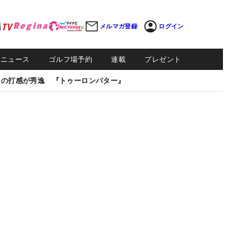
メルマガ登録
ログイン
Sニュース
ゴルフ場予約
連載
プレゼント
しの打感が秀逸 『トゥーロンパター』