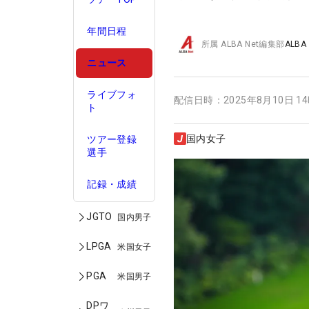
年間日程
所属
ALBA Net編集部
ALBA
ニュース
ライブフォ
配信日時：
2025年8月10日 1
ト
国内女子
ツアー登録
選手
記録・成績
JGTO
国内男子
LPGA
米国女子
PGA
米国男子
DPワ