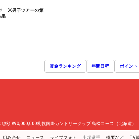
？ 米男子ツアーの第
結果
賞金ランキング
年間日程
ポイント
金総額
¥90,000,000
札幌国際カントリークラブ 島松コース（北海道）
組み合せ
ニュース
ライブフォト
出場選手
概要など
TV