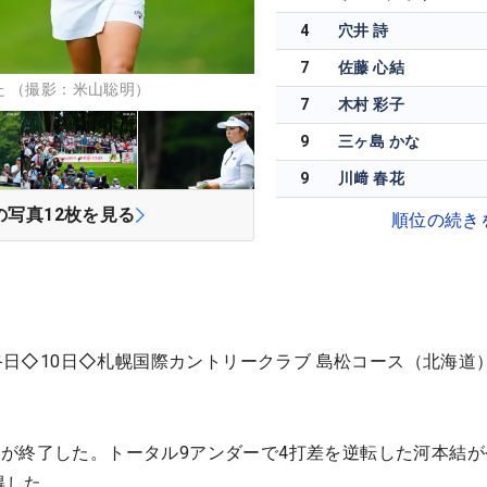
4
穴井 詩
7
佐藤 心結
 （撮影：米山聡明）
7
木村 彩子
9
三ヶ島 かな
9
川﨑 春花
の写真
12
枚を見る
順位の続き
最終日◇10日◇札幌国際カントリークラブ 島松コース（北海道
が終了した。トータル9アンダーで4打差を逆転した河本結が
得した。