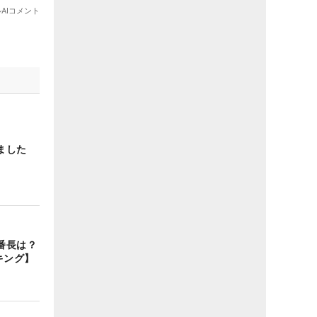
ました
番長は？
キング】