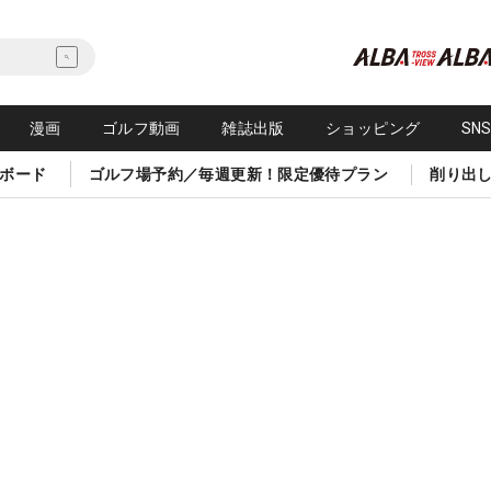
漫画
ゴルフ動画
雑誌出版
ショッピング
SN
ボード
ゴルフ場予約／毎週更新！限定優待プラン
削り出