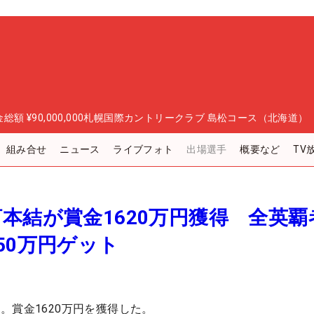
金総額
¥90,000,000
札幌国際カントリークラブ 島松コース（北海道）
組み合せ
ニュース
ライブフォト
出場選手
概要など
TV
本結が賞金1620万円獲得 全英覇
50万円ゲット
。賞金1620万円を獲得した。